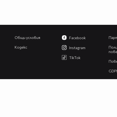
Общи условия
Парт
Facebook
Кодекс
Поли
Instagram
пов
TikTok
Пов
GDP
Изв