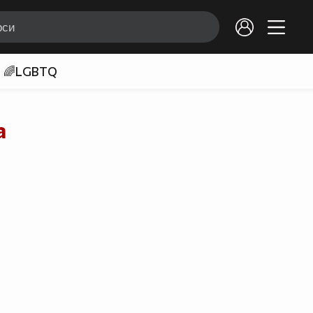
🌈LGBTQ
а