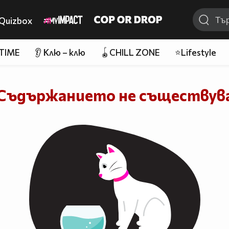
Quizbox
 TIME
👂 Клю – клю
🪀CHILL ZONE
⭐Lifestyle
Съдържанието не съществув