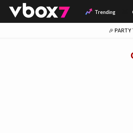
Member of
👾
Trending
🎉 PARTY