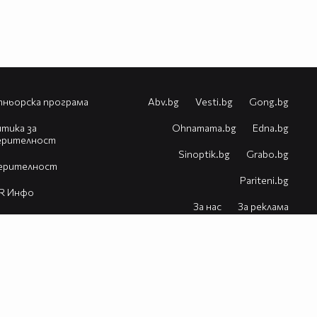
ньорска програма
Abv.bg
Vesti.bg
Gong.bg
тика за
Оhnamama.bg
Edna.bg
ерителност
Sinoptik.bg
Grabo.bg
ерителност
Pariteni.bg
R Инфо
За нас
За реклама
естия
Контакт
Помощ
VBox7 блог
© 2026 Всички права