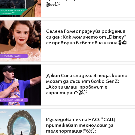
🎬👀💥
Селена Гомес празнува рождения
си ден: Как момичето от „Disney“
се превърна в световна икона🤩🎂
Джон Сина сподели 4 неща, които
могат да съсипят всяко GenZ:
„Ако ги имаш, провалът е
гарантиран“🧐💥
Изследовател на НЛО: "САЩ
притежават технология за
телепортация!"😯💥