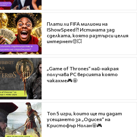
Плати ли FIFA милиони на
IShowSpeed?! Истината зад
сделката, която разтърси целия
интернет🤑💥
„Game of Thrones“ най-накрая
получава PC версията която
чакахме🎮🤩
Топ 5 игри, които ще ти дадат
усещането за „Одисея“ на
Кристофър Нолан🤩🎮