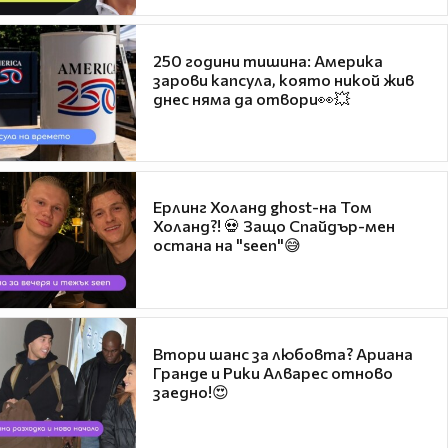
250 години тишина: Америка
зарови капсула, която никой жив
днес няма да отвори👀💥
Ерлинг Холанд ghost-на Том
Холанд?! 💀 Защо Спайдър-мен
остана на "seen"😅
Втори шанс за любовта? Ариана
Гранде и Рики Алварес отново
заедно!😍