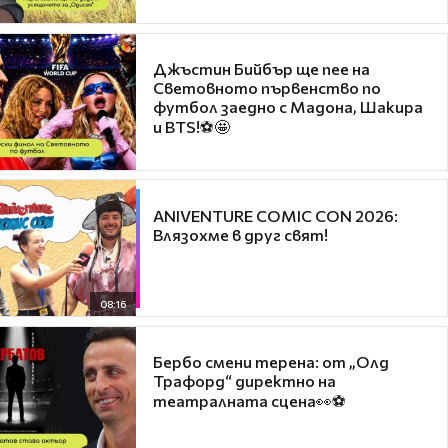
Джъстин Бийбър ще пее на
Световното първенство по
футбол заедно с Мадона, Шакира
и BTS!⚽🤩
ANIVENTURE COMIC CON 2026:
Влязохме в друг свят!
08:16
Бербо смени терена: от „Олд
Трафорд“ директно на
театралната сцена👀⚽