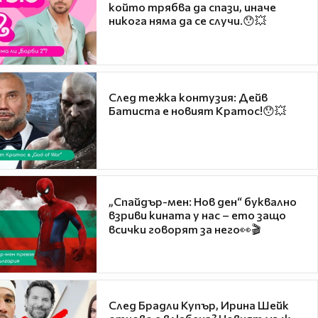
който трябва да спази, иначе
никога няма да се случи.😯💥
След тежка контузия: Дейв
Батиста е новият Кратос!😯💥
„Спайдър-мен: Нов ден“ буквално
взриви кината у нас – ето защо
всички говорят за него👀🎬
След Брадли Купър, Ирина Шейк