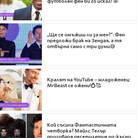
футболен фен би го искал! 🤩
„Ще се омъжиш ли за мен?“: Фен
предложи брак на Зендая, а тя
отвърна само с три думи😅
Кралят на YouTube – младоженец:
MrBeast се ожени!💍🥰
Кой съсипа Фантастичната
четворка? Майлс Телър
проговаря десетилетие по-късно