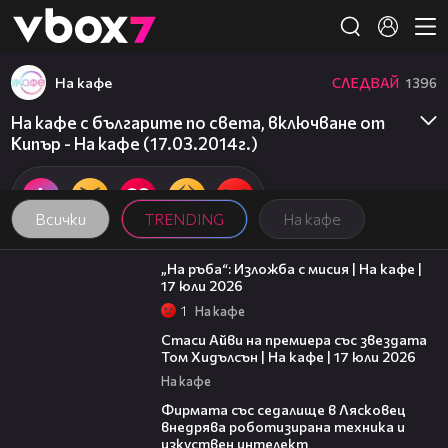
Member of
👾
На кафе
СЛЕДВАЙ
1396
На кафе с българите по света, включване от
Кипър - На кафе (17.03.2014г.)
Всички
TRENDING
На кафе
09:09
„На ръба“: Изложба с мисия | На кафе |
17 юли 2026
1
На кафе
02:58
Стаси Айви на премиера със звездата
Том Хидълсън | На кафе | 17 юли 2026
На кафе
00:06
Фирмата със седалище в Лясковец
внедрява роботизирана техника и
изкуствен интелект