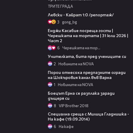
ТРИТЕ ГРАДА
05:57
Левски - Кайрат 1:0 /репортаж/
3
gong_bg
16:45
Енджи Касабие посреща гости |
Черешката на тортата | 31 юли 2026 |
Част 2
6
Черешката на тортата
02:26
Учителката, бита пред учениците си
2
Новините на NOVA
01:43
Порои отнесоха предпазните огради
на Шокъровия канал във Варна
1
Новините на NOVA
06:24
Боецът Ерна се разплака заради
дъщеря си
8
VIP Brother 2018
28:03
Специална среща с Милица Гладнишка -
На кафе (19.09.2014)
6
На кафе
03:19