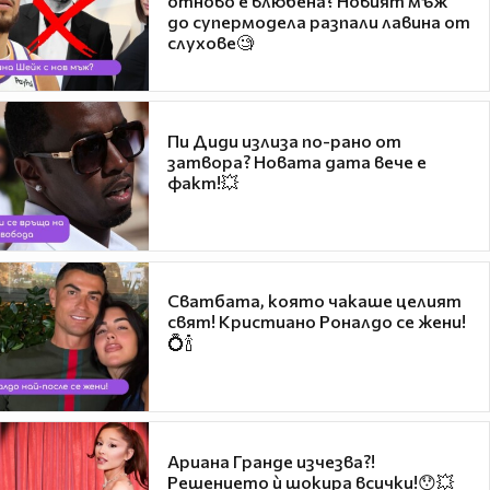
отново е влюбена? Новият мъж
до супермодела разпали лавина от
слухове🧐
Пи Диди излиза по-рано от
затвора? Новата дата вече е
факт!💥
Сватбата, която чакаше целият
свят! Кристиано Роналдо се жени!
💍🍾
Ариана Гранде изчезва?!
Решението ѝ шокира всички!😯💥