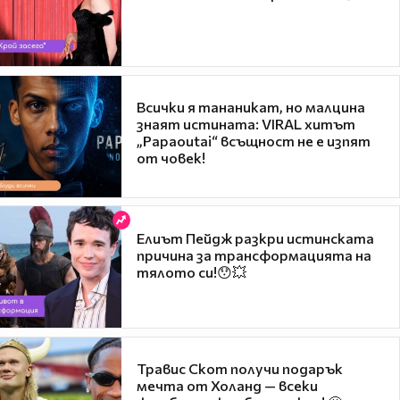
Всички я тананикат, но малцина
знаят истината: VIRAL хитът
„Papaoutai“ всъщност не е изпят
от човек!
Елиът Пейдж разкри истинската
причина за трансформацията на
тялото си!😯💥
Травис Скот получи подарък
мечта от Холанд — всеки