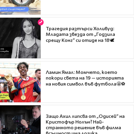
Трагедия разтърси Холивуд:
Младата звезда от „Годзила
срещу Конг“ си отиде на 18🕊️
Ламин Ямал: Момчето, което
покори света на 19 — историята
на новия символ във футбола🤩⚽
Защо Ахил липсва от „Одисей“ на
Кристофър Нолън? Най-
странното решение във филма
всъщност има логика