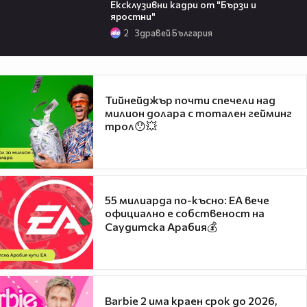
Ексклузивни кадри от "Бързи и
яростни"
2
Здравей България
Тийнейджър почти спечели над
милион долара с тотален гейминг
трол😯💥
55 милиарда по-късно: EA вече
официално е собственост на
Саудитска Арабия💰
Barbie 2 има краен срок до 2026,