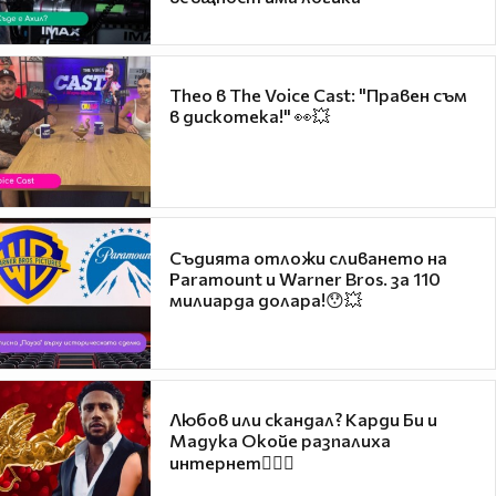
Theo в The Voice Cast: "Правен съм
в дискотека!" 👀💥
Съдията отложи сливането на
Paramount и Warner Bros. за 110
милиарда долара!😯💥
Любов или скандал? Карди Би и
Мадука Окойе разпалиха
интернет❤️‍🔥🔥