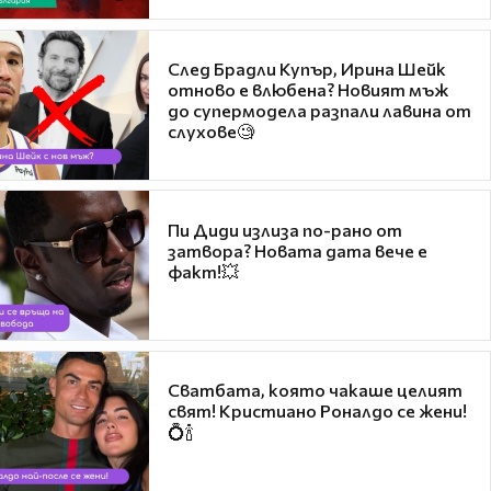
След Брадли Купър, Ирина Шейк
отново е влюбена? Новият мъж
до супермодела разпали лавина от
слухове🧐
Пи Диди излиза по-рано от
затвора? Новата дата вече е
факт!💥
Сватбата, която чакаше целият
свят! Кристиано Роналдо се жени!
💍🍾