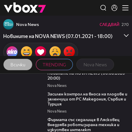
Member of
👾
Nova News
СЛЕДВАЙ
270
Новините на NOVA NEWS (07.01.2021 - 18:00)
Всички
TRENDING
Nova News
23:12
Новините на NOVA NEWS (06.08.2026 -
20:00)
Nova News
01:53
Засилен контрол на вноса на плодове и
зеленчуци от РС Македония, Сърбия и
Турция
Nova News
00:06
Фирмата със седалище в Лясковец
внедрява роботизирана техника и
изкуствен интелект