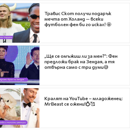
Травис Скот получи подарък
мечта от Холанд — всеки
футболен фен би го искал! 🤩
„Ще се омъжиш ли за мен?“: Фен
предложи брак на Зендая, а тя
отвърна само с три думи😅
Кралят на YouTube – младоженец:
MrBeast се ожени!💍🥰