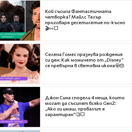
Кой съсипа Фантастичната
четворка? Майлс Телър
проговаря десетилетие по-късно
🎬👀💥
Селена Гомес празнува рождения
си ден: Как момичето от „Disney“
се превърна в световна икона🤩🎂
Джон Сина сподели 4 неща, които
могат да съсипят всяко GenZ:
„Ако ги имаш, провалът е
гарантиран“🧐💥