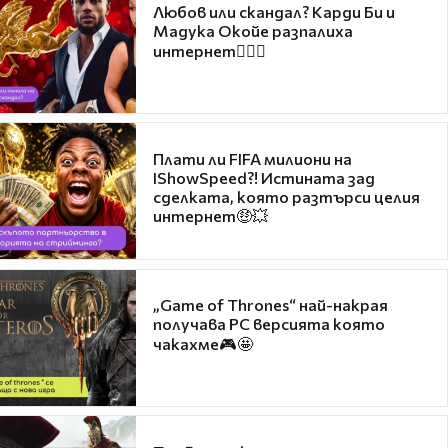
Любов или скандал? Карди Би и
Мадука Окойе разпалиха
интернет❤️‍🔥🔥
Плати ли FIFA милиони на
IShowSpeed?! Истината зад
сделката, която разтърси целия
интернет🤑💥
„Game of Thrones“ най-накрая
получава PC версията която
чакахме🎮🤩