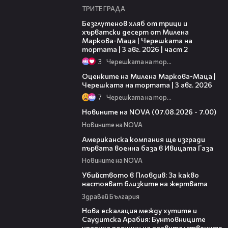
ТРИТЕ ГРАДА
15:35
Безглутенов хляб от трици и
хърватски десерт от Милена
Маркова-Маца | Черешката на
тортата | 3 авг. 2026 | част 2
3
Черешката на тортата
14:06
Оценките на Милена Маркова-Маца |
Черешката на тортата | 3 авг. 2026
7
Черешката на тортата
03:58
Новините на NOVA (07.08.2026 - 7.00)
Новините на NOVA
00:53
Американска компания ще изгради
първата военна база в Ивицата Газа
Новините на NOVA
11:38
Убийството в Пловдив: За какво
настояват близките на жертвата
Здравей България
00:47
Нова ескалация между хутите и
Саудитска Арабия: Бунтовниците
удариха позиции на правителствените