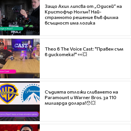
Защо Ахил липсва от „Одисей“ на
Кристофър Нолън? Най-
странното решение във филма
всъщност има логика
Theo в The Voice Cast: "Правен съм
в дискотека!" 👀💥
Съдията отложи сливането на
Paramount и Warner Bros. за 110
милиарда долара!😯💥