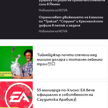
сили в Йемен
Новините на NOVA
00:51
Ограничават движението на камиони
по "Тракия", "Струма" и Кресненското
дефиле в петък и неделя
Новините на NOVA
Тийнейджър почти спечели над
милион долара с тотален гейминг
трол😯💥
55 милиарда по-късно: EA вече
официално е собственост на
Саудитска Арабия💰