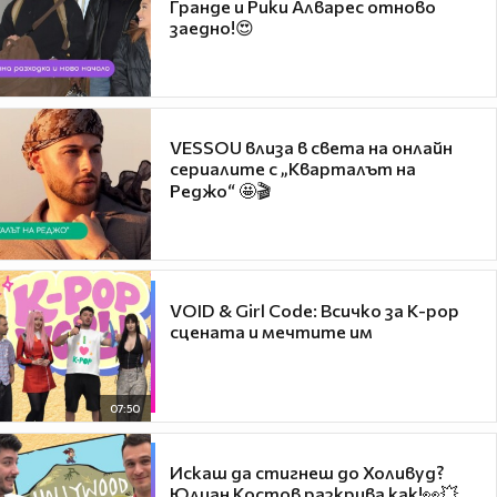
Гранде и Рики Алварес отново
заедно!😍
VESSOU влиза в света на онлайн
сериалите с „Кварталът на
Реджо“ 🤩🎬
VOID & Girl Code: Всичко за K-pop
сцената и мечтите им
07:50
Искаш да стигнеш до Холивуд?
Юлиан Костов разкрива как!👀💥