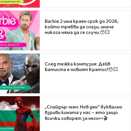
Barbie 2 има краен срок до 2026,
който трябва да спази, иначе
никога няма да се случи.😯💥
След тежка контузия: Дейв
Батиста е новият Кратос!😯💥
„Спайдър-мен: Нов ден“ буквално
взриви кината у нас – ето защо
всички говорят за него👀🎬