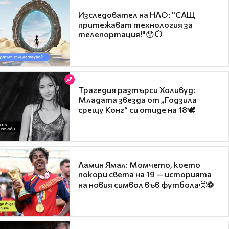
Изследовател на НЛО: "САЩ
притежават технология за
телепортация!"😯💥
Трагедия разтърси Холивуд:
Младата звезда от „Годзила
срещу Конг“ си отиде на 18🕊️
Ламин Ямал: Момчето, което
покори света на 19 — историята
на новия символ във футбола🤩⚽