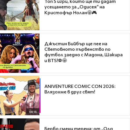
Топ 5 игри, които ще ти дадат
усещането за „Одисея“ на
Кристофър Нолан🤩🎮
Джъстин Бийбър ще пее на
Световното първенство по
футбол заедно с Мадона, Шакира
и BTS!⚽🤩
ANIVENTURE COMIC CON 2026:
Влязохме в друг свят!
08:16
Бербо смени терена: от „Олд