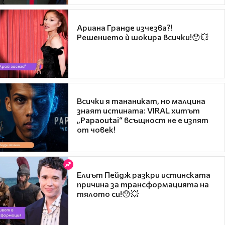
Ариана Гранде изчезва?!
Решението ѝ шокира всички!😯💥
Всички я тананикат, но малцина
знаят истината: VIRAL хитът
„Papaoutai“ всъщност не е изпят
от човек!
Елиът Пейдж разкри истинската
причина за трансформацията на
тялото си!😯💥