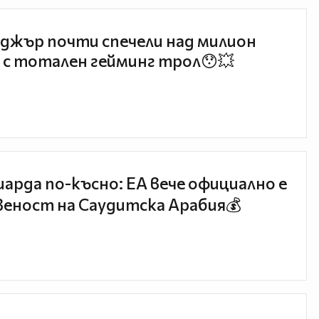
джър почти спечели над милион
 с тотален гейминг трол😯💥
иарда по-късно: EA вече официално е
еност на Саудитска Арабия💰