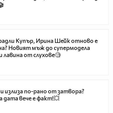
🎬
радли Купър, Ирина Шейк отново е
а? Новият мъж до супермодела
и лавина от слухове🧐
и излиза по-рано от затвора?
 дата вече е факт!💥