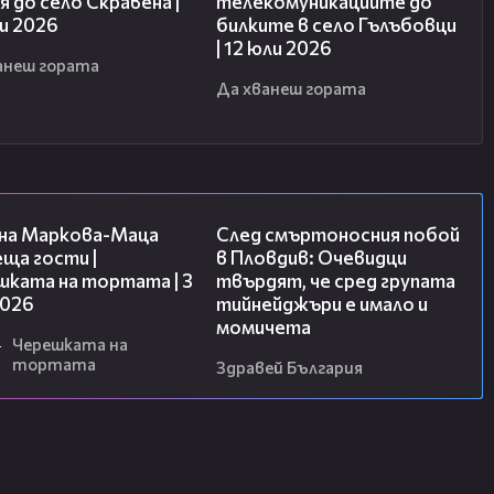
 до село Скравена |
телекомуникациите до
и 2026
билките в село Гълъбовци
| 12 юли 2026
анеш гората
Да хванеш гората
20:17
09:32
на Маркова-Маца
След смъртоносния побой
ща гости |
в Пловдив: Очевидци
шката на тортата | 3
твърдят, че сред групата
2026
тийнейджъри е имало и
момичета
4
Черешката на
тортата
Здравей България