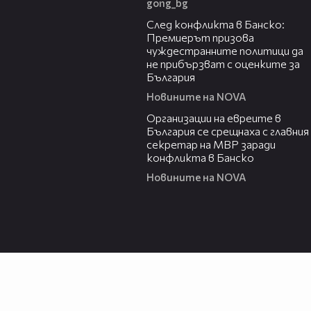
gong_bg
01:52
След конфликта в Банско:
Премиерът призова
чуждестранните политици да
не прибързват с оценките за
България
Новините на NOVA
03:11
Организации на евреите в
България се срещнаха с главния
секретар на МВР заради
конфликта в Банско
Новините на NOVA