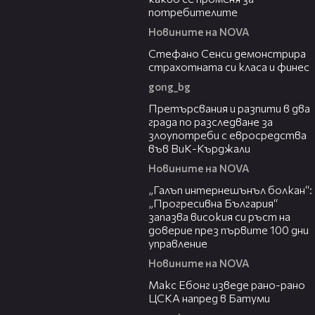
потребителите
Новините на NOVA
00:28
Стефано Сенси демонстрира
страхотната си класа и финес
gong_bg
00:32
Претърсвания и разпити в два
града по разследване за
злоупотреби с евросредства
във ВиК-Кърджали
Новините на NOVA
01:22
„Галъп интернешънъл болкан“:
„Прогресивна България“
запазва високия си ръст на
доверие през първите 100 дни
управление
Новините на NOVA
01:33
Макс Ебонг изведе рано-рано
ЦСКА напред в Батуми