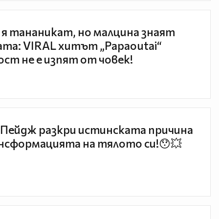
 я тананикат, но малцина знаят
та: VIRAL хитът „Papaoutai“
ст не е изпят от човек!
Пейдж разкри истинската причина
нсформацията на тялото си!😯💥