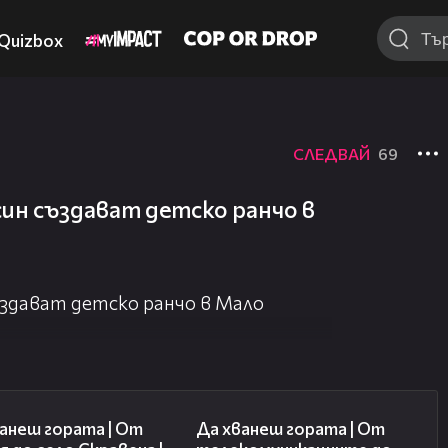
Quizbox
СЛЕДВАЙ
69
син създават детско ранчо в
ъздават детско ранчо в Мало
24:14
23:05
анеш гората | От
Да хванеш гората | От