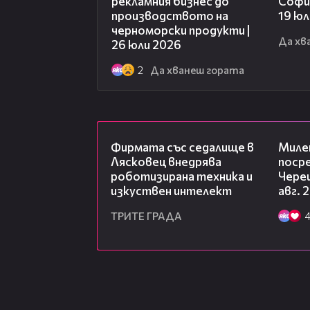
рекламния бизнес до
София
производството на
19 юл
черноморски продукти |
Да хв
26 юли 2026
2
Да хванеш гората
00:06
Фирмата със седалище в
Миле
Лясковец внедрява
посре
роботизирана техника и
Чере
изкуствен интелект
авг. 
ТРИТЕ ГРАДА