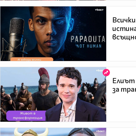
Всички
истина
всъщно
Елиът 
за тра