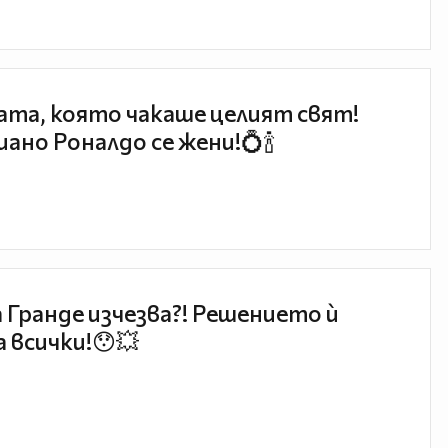
та, която чакаше целият свят!
ано Роналдо се жени!💍🍾
 Гранде изчезва?! Решението ѝ
 всички!😯💥