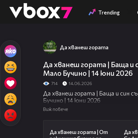
Member of
👾
Trending
Да хванеш гората
Да хванеш гората | Баща и 
Мало Бучино | 14 юни 2026
714
14.06.2026
Да хванеш гората | Баща и син с
Бучино | 14 юни 2026
Виж повече
26:58
Да хванеш гората | От
Да хв