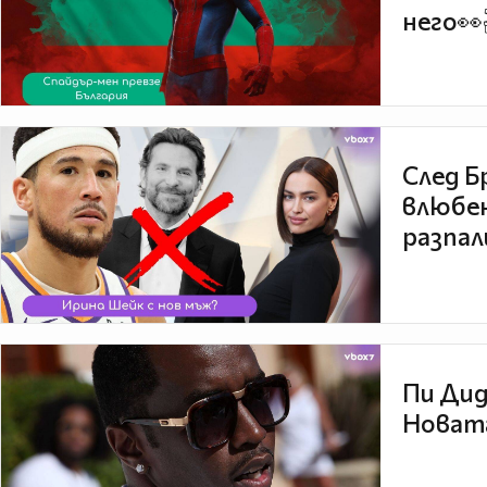
него👀
След Б
влюбен
разпал
Пи Дид
Новата