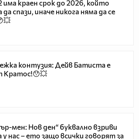
 2 има краен срок до 2026, който
 да спази, иначе никога няма да се
😯💥
ежка контузия: Дейв Батиста е
 Кратос!😯💥
ър-мен: Нов ден“ буквално взриви
 у нас – ето защо всички говорят за