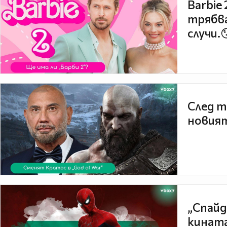
Barbie
трябва
случи.
След т
новият
„Спайд
кината