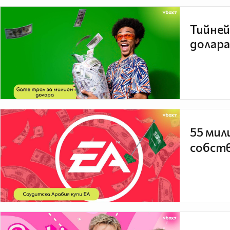
Тийней
долара
55 мил
собств