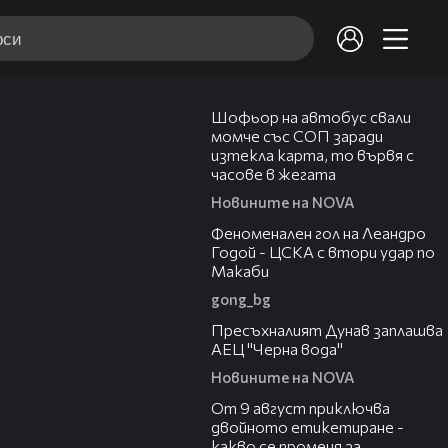
03:35
Шофьор на автобус свали
момче със СОП заради
изтекла карта, то вървя с
часове в жегата
Новините на NOVA
01:43
Феноменален гол на Леандро
Годой - ЦСКА с втори удар по
Макаби
gong_bg
03:51
Пресъхналият Дунав заплашва
АЕЦ "Черна вода"
Новините на NOVA
03:32
От 9 август приключва
двойното етикетиране -
какво се променя за