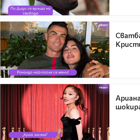
Сватба
Кристи
Ариана
шокира