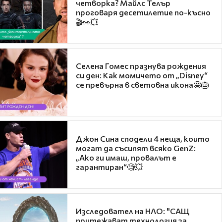
четворка? Майлс Телър
проговаря десетилетие по-късно
🎬👀💥
Селена Гомес празнува рождения
си ден: Как момичето от „Disney“
се превърна в световна икона🤩🎂
Джон Сина сподели 4 неща, които
могат да съсипят всяко GenZ:
„Ако ги имаш, провалът е
гарантиран“🧐💥
Изследовател на НЛО: "САЩ
притежават технология за