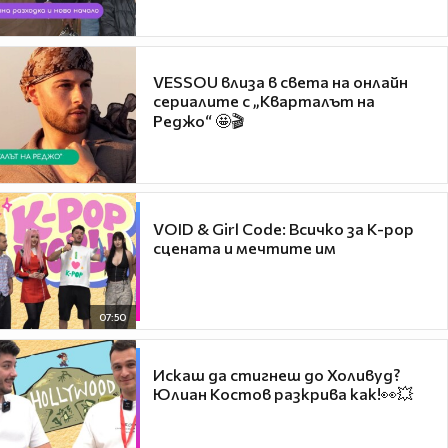
VESSOU влиза в света на онлайн
сериалите с „Кварталът на
Реджо“ 🤩🎬
VOID & Girl Code: Всичко за K-pop
сцената и мечтите им
07:50
Искаш да стигнеш до Холивуд?
Юлиан Костов разкрива как!👀💥