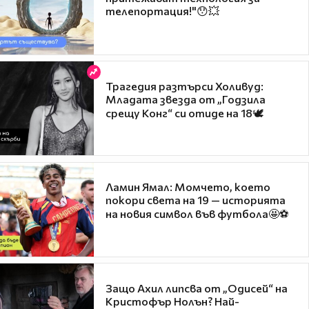
телепортация!"😯💥
Трагедия разтърси Холивуд:
Младата звезда от „Годзила
срещу Конг“ си отиде на 18🕊️
Ламин Ямал: Момчето, което
покори света на 19 — историята
на новия символ във футбола🤩⚽
Защо Ахил липсва от „Одисей“ на
Кристофър Нолън? Най-