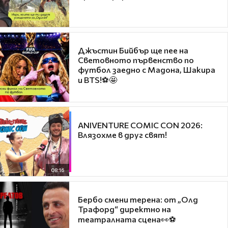
Джъстин Бийбър ще пее на
Световното първенство по
футбол заедно с Мадона, Шакира
и BTS!⚽🤩
ANIVENTURE COMIC CON 2026:
Влязохме в друг свят!
08:16
Бербо смени терена: от „Олд
Трафорд“ директно на
театралната сцена👀⚽