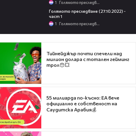
1
Голямото преследване
09:36
Голямото преследване (27.10.2022) -
част 1
1
Голямото преследване
Тийнейджър почти спечели над
милион долара с тотален гейминг
трол😯💥
55 милиарда по-късно: EA вече
официално е собственост на
Саудитска Арабия💰