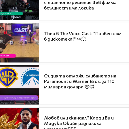
странното решение във филма
всъщност има логика
Theo в The Voice Cast: "Правен съм
в дискотека!" 👀💥
Съдията отложи сливането на
Paramount и Warner Bros. за 110
милиарда долара!😯💥
Любов или скандал? Карди Би и
Мадука Окойе разпалиха
интернет❤️‍🔥🔥