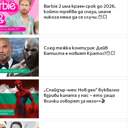
Barbie 2 има краен срок до 2026,
който трябва да спази, иначе
никога няма да се случи.😯💥
След тежка контузия: Дейв
Батиста е новият Кратос!😯💥
„Спайдър-мен: Нов ден“ буквално
взриви кината у нас – ето защо
всички говорят за него👀🎬