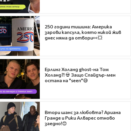
250 години тишина: Америка
зарови капсула, която никой жив
днес няма да отвори👀💥
Ерлинг Холанд ghost-на Том
Холанд?! 💀 Защо Спайдър-мен
остана на "seen"😅
Втори шанс за любовта? Ариана
Гранде и Рики Алварес отново
заедно!😍