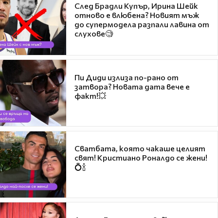
След Брадли Купър, Ирина Шейк
отново е влюбена? Новият мъж
до супермодела разпали лавина от
слухове🧐
Пи Диди излиза по-рано от
затвора? Новата дата вече е
факт!💥
Сватбата, която чакаше целият
свят! Кристиано Роналдо се жени!
💍🍾