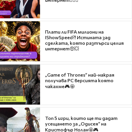
Плати ли FIFA милиони на
IShowSpeed?! Истината зад
сделката, която разтърси целия
интернет🤑💥
„Game of Thrones“ най-накрая
получава PC версията която
чакахме🎮🤩
Топ 5 игри, които ще ти дадат
усещането за „Одисея“ на
Кристофър Нолан🤩🎮