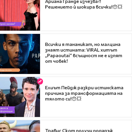
Ариана Гранде изчезва?!
Решението ѝ шокира всички!😯💥
Всички я тананикат, но малцина
знаят истината: VIRAL хитът
„Papaoutai“ всъщност не е изпят
от човек!
Елиът Пейдж разкри истинската
причина за трансформацията на
тялото си!😯💥
Травис Скот получи подарък