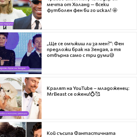
мечта от Холанд — всеки
футболен фен би го искал! 🤩
„Ще се омъжиш ли за мен?“: Фен
предложи брак на Зендая, а тя
отвърна само с три думи😅
Кралят на YouTube – младоженец:
MrBeast се ожени!💍🥰
Кой съсипа Фантастичната