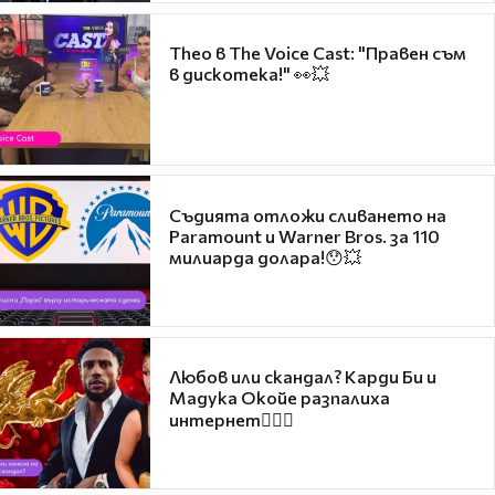
Theo в The Voice Cast: "Правен съм
в дискотека!" 👀💥
Съдията отложи сливането на
Paramount и Warner Bros. за 110
милиарда долара!😯💥
Любов или скандал? Карди Би и
Мадука Окойе разпалиха
интернет❤️‍🔥🔥