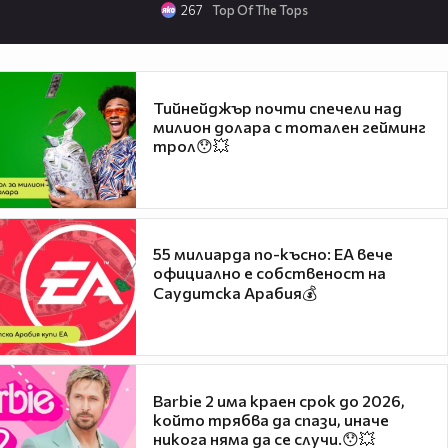
267
Top Of The Tops
Тийнейджър почти спечели над
милион долара с тотален гейминг
трол😯💥
55 милиарда по-късно: EA вече
официално е собственост на
Саудитска Арабия💰
Barbie 2 има краен срок до 2026,
който трябва да спази, иначе
никога няма да се случи.😯💥