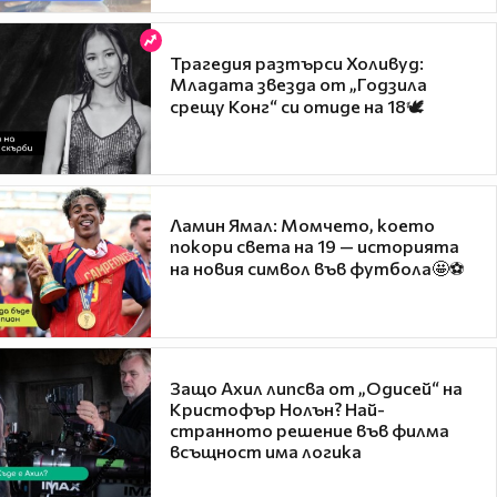
Трагедия разтърси Холивуд:
Младата звезда от „Годзила
срещу Конг“ си отиде на 18🕊️
Ламин Ямал: Момчето, което
покори света на 19 — историята
на новия символ във футбола🤩⚽
Защо Ахил липсва от „Одисей“ на
Кристофър Нолън? Най-
странното решение във филма
всъщност има логика