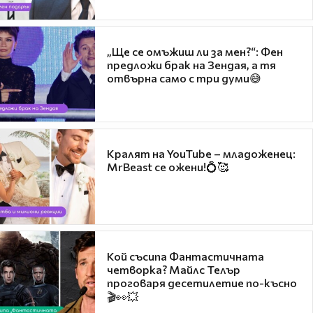
„Ще се омъжиш ли за мен?“: Фен
предложи брак на Зендая, а тя
отвърна само с три думи😅
Кралят на YouTube – младоженец:
MrBeast се ожени!💍🥰
Кой съсипа Фантастичната
четворка? Майлс Телър
проговаря десетилетие по-късно
🎬👀💥