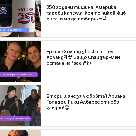
250 години тишина: Америка
зарови капсула, която никой жив
днес няма да отвори👀💥
Ерлинг Холанд ghost-на Том
Холанд?! 💀 Защо Спайдър-мен
остана на "seen"😅
Втори шанс за любовта? Ариана
Гранде и Рики Алварес отново
заедно!😍