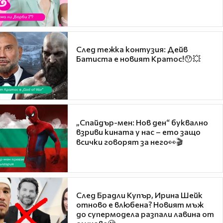
След тежка контузия: Дейв
Батиста е новият Кратос!😯💥
„Спайдър-мен: Нов ден“ буквално
взриви кината у нас – ето защо
всички говорят за него👀🎬
След Брадли Купър, Ирина Шейк
отново е влюбена? Новият мъж
до супермодела разпали лавина от