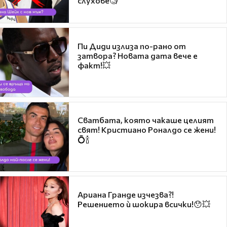
слухове🧐
Пи Диди излиза по-рано от
затвора? Новата дата вече е
факт!💥
Сватбата, която чакаше целият
свят! Кристиано Роналдо се жени!
💍🍾
Ариана Гранде изчезва?!
Решението ѝ шокира всички!😯💥