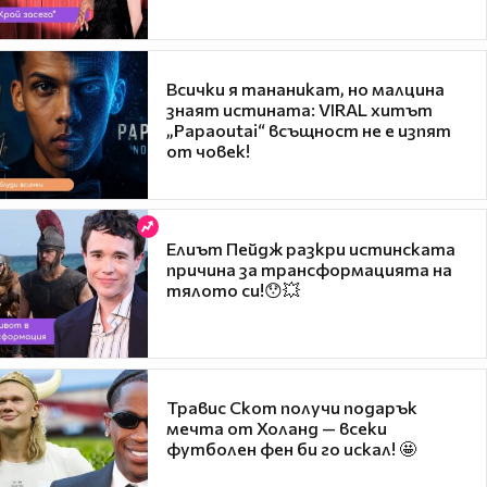
Всички я тананикат, но малцина
знаят истината: VIRAL хитът
„Papaoutai“ всъщност не е изпят
от човек!
Елиът Пейдж разкри истинската
причина за трансформацията на
тялото си!😯💥
Травис Скот получи подарък
мечта от Холанд — всеки
футболен фен би го искал! 🤩