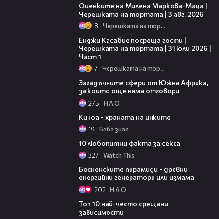
Оценките на Милена Маркова-Маца |
Черешката на тортата | 3 авг. 2026
8
Черешката на тортата
10:44
Енджи Касабие посреща гости |
Черешката на тортата | 31 юли 2026 |
Част 1
7
Черешката на тортата
05:17
Загадъчните сфери от Южна Африка,
за които още няма отговори
275
Н Л О
03:01
Киноа - храната на инките
19
Баба знае
01:40
10 любопитни факта за секса
327
Watch This
05:29
Босненските пирамиди - древни
енергийни генератори или измама
202
Н Л О
04:25
Топ 10 най-често срещани
зависимости