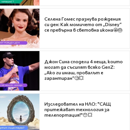
Селена Гомес празнува рождения
си ден: Как момичето от „Disney“
се превърна в световна икона🤩🎂
Джон Сина сподели 4 неща, които
могат да съсипят всяко GenZ:
„Ако ги имаш, провалът е
гарантиран“🧐💥
Изследовател на НЛО: "САЩ
притежават технология за
телепортация!"😯💥