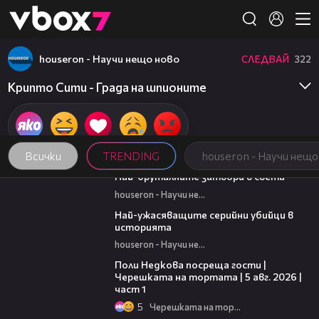
Member of
👾
houseron - Научи нещо ново
СЛЕДВАЙ
322
Крипто Сити - Града на шпионите
Всички
TRENDING
houseron - Научи нещо
07:37
Най-бруталните затвори в света
houseron - Научи нещо ново
06:45
Най-ужасяващите серийни убийци в
историята
houseron - Научи нещо ново
19:25
Поли Недкова посреща гости |
Черешката на тортата | 5 авг. 2026 |
част 1
5
Черешката на тортата
14:06