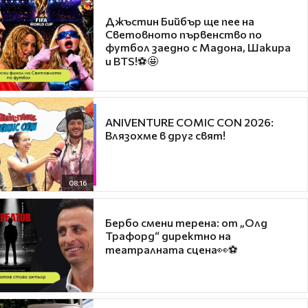
Джъстин Бийбър ще пее на
Световното първенство по
футбол заедно с Мадона, Шакира
и BTS!⚽🤩
ANIVENTURE COMIC CON 2026:
Влязохме в друг свят!
08:16
Бербо смени терена: от „Олд
Трафорд“ директно на
театралната сцена👀⚽