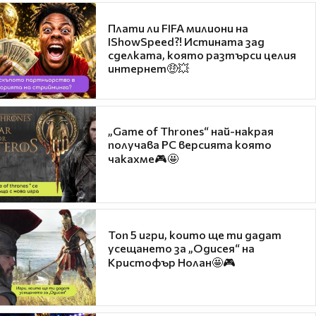
Плати ли FIFA милиони на
IShowSpeed?! Истината зад
сделката, която разтърси целия
интернет🤑💥
„Game of Thrones“ най-накрая
получава PC версията която
чакахме🎮🤩
Топ 5 игри, които ще ти дадат
усещането за „Одисея“ на
Кристофър Нолан🤩🎮