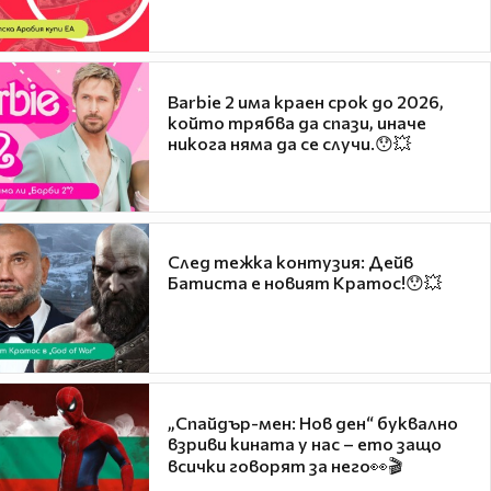
Barbie 2 има краен срок до 2026,
който трябва да спази, иначе
никога няма да се случи.😯💥
След тежка контузия: Дейв
Батиста е новият Кратос!😯💥
„Спайдър-мен: Нов ден“ буквално
взриви кината у нас – ето защо
всички говорят за него👀🎬