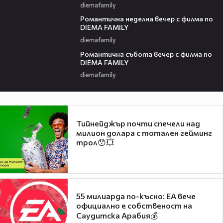
diemafamily
00:21
Романтичнa неделна вечер с филма по
DIEMA FAMILY
diemafamily
00:20
Романтичнa събота вечер с филма по
DIEMA FAMILY
diemafamily
Тийнейджър почти спечели над
милион долара с тотален гейминг
трол😯💥
55 милиарда по-късно: EA вече
официално е собственост на
Саудитска Арабия💰