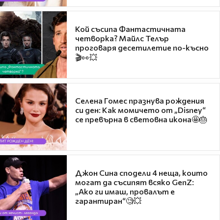
Кой съсипа Фантастичната
четворка? Майлс Телър
проговаря десетилетие по-късно
🎬👀💥
Селена Гомес празнува рождения
си ден: Как момичето от „Disney“
се превърна в световна икона🤩🎂
Джон Сина сподели 4 неща, които
могат да съсипят всяко GenZ:
„Ако ги имаш, провалът е
гарантиран“🧐💥