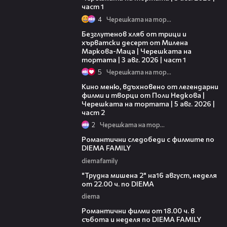
част 1
4
Черешката на тортата
16:02
Безглутенов хляб от трици и
хърватски десерт от Милена
Маркова-Маца | Черешката на
тортата | 3 авг. 2026 | част 1
5
Черешката на тортата
15:31
Кино меню, вдъхновено от легендарни
филми и творци от Поли Недкова |
Черешката на тортата | 5 авг. 2026 |
част 2
2
Черешката на тортата
00:31
Романтични следобеди с филмите по
DIEMA FAMILY
diemafamily
00:31
"Трудна мишена 2" на16 август, неделя
от 22.00 ч. по DIEMA
diema
00:36
Романтични филми от 18.00 ч. в
събота и неделя по DIEMA FAMILY