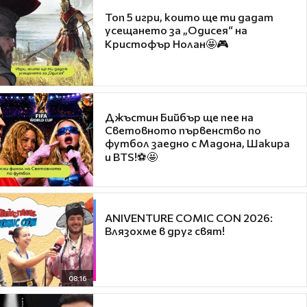
Топ 5 игри, които ще ти дадат
усещането за „Одисея“ на
Кристофър Нолан🤩🎮
Джъстин Бийбър ще пее на
Световното първенство по
футбол заедно с Мадона, Шакира
и BTS!⚽🤩
ANIVENTURE COMIC CON 2026:
Влязохме в друг свят!
08:16