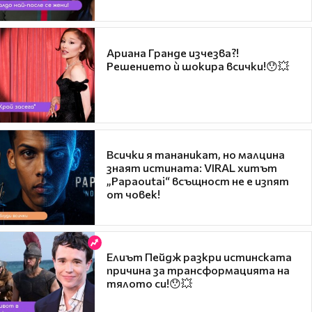
Ариана Гранде изчезва?!
Решението ѝ шокира всички!😯💥
Всички я тананикат, но малцина
знаят истината: VIRAL хитът
„Papaoutai“ всъщност не е изпят
от човек!
Елиът Пейдж разкри истинската
причина за трансформацията на
тялото си!😯💥