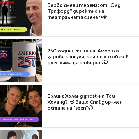
Бербо смени терена: от „Олд
Трафорд“ директно на
театралната сцена👀⚽
250 години тишина: Америка
зарови капсула, която никой жив
днес няма да отвори👀💥
Ерлинг Холанд ghost-на Том
Холанд?! 💀 Защо Спайдър-мен
остана на "seen"😅