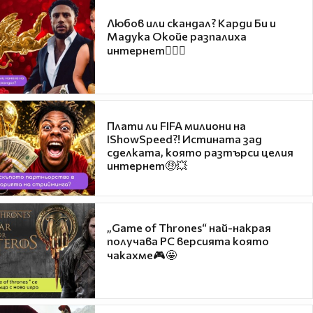
Любов или скандал? Карди Би и
Мадука Окойе разпалиха
интернет❤️‍🔥🔥
Плати ли FIFA милиони на
IShowSpeed?! Истината зад
сделката, която разтърси целия
интернет🤑💥
„Game of Thrones“ най-накрая
получава PC версията която
чакахме🎮🤩