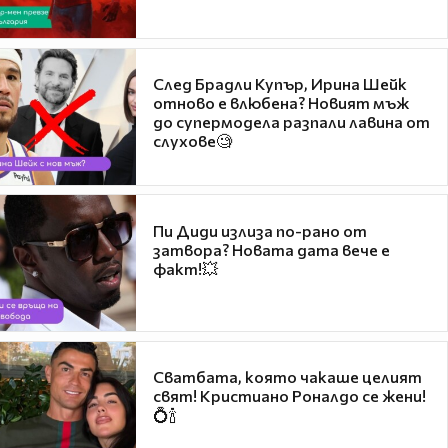
След Брадли Купър, Ирина Шейк
отново е влюбена? Новият мъж
до супермодела разпали лавина от
слухове🧐
Пи Диди излиза по-рано от
затвора? Новата дата вече е
факт!💥
Сватбата, която чакаше целият
свят! Кристиано Роналдо се жени!
💍🍾