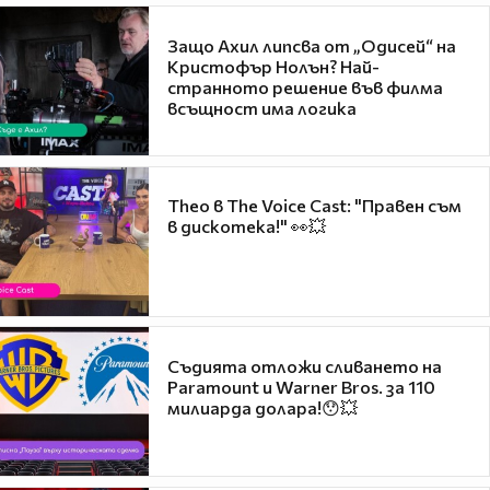
Защо Ахил липсва от „Одисей“ на
Кристофър Нолън? Най-
странното решение във филма
всъщност има логика
Theo в The Voice Cast: "Правен съм
в дискотека!" 👀💥
Съдията отложи сливането на
Paramount и Warner Bros. за 110
милиарда долара!😯💥