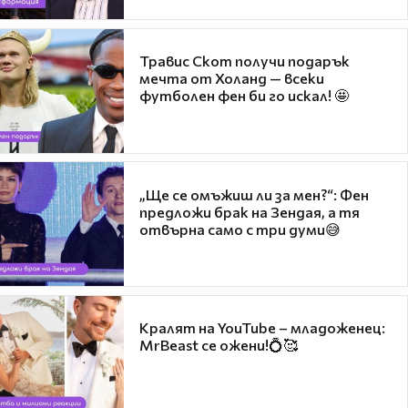
Травис Скот получи подарък
мечта от Холанд — всеки
футболен фен би го искал! 🤩
„Ще се омъжиш ли за мен?“: Фен
предложи брак на Зендая, а тя
отвърна само с три думи😅
Кралят на YouTube – младоженец:
MrBeast се ожени!💍🥰