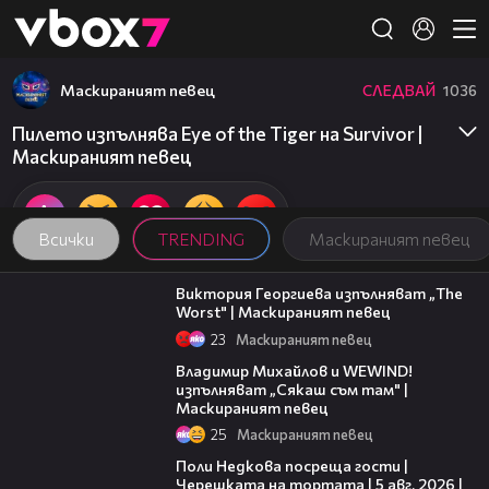
Member of
👾
Маскираният певец
СЛЕДВАЙ
1036
Пилето изпълнява Eye of the Tiger на Survivor |
Маскираният певец
Всички
TRENDING
Маскираният певец
09:14
Виктория Георгиева изпълняват „The
Worst" | Маскираният певец
23
Маскираният певец
06:45
Владимир Михайлов и WEWIND!
изпълняват „Сякаш съм там" |
Маскираният певец
25
Маскираният певец
19:25
Поли Недкова посреща гости |
Черешката на тортата | 5 авг. 2026 |