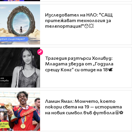
Изследовател на НЛО: "САЩ
притежават технология за
телепортация!"😯💥
Трагедия разтърси Холивуд:
Младата звезда от „Годзила
срещу Конг“ си отиде на 18🕊️
Ламин Ямал: Момчето, което
покори света на 19 — историята
на новия символ във футбола🤩⚽