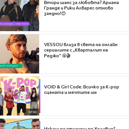
Втори шанс за любовта? Ариана
Гранде и Рики Алварес отново
заедно!😍
VESSOU влиза в света на онлайн
сериалите с „Кварталът на
Реджо“ 🤩🎬
VOID & Girl Code: Всичко за K-pop
сцената и мечтите им
07:50
Искаш да стигнеш до Холивуд?