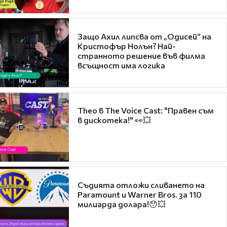
Защо Ахил липсва от „Одисей“ на
Кристофър Нолън? Най-
странното решение във филма
всъщност има логика
Theo в The Voice Cast: "Правен съм
в дискотека!" 👀💥
Съдията отложи сливането на
Paramount и Warner Bros. за 110
милиарда долара!😯💥