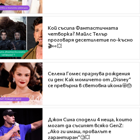
Кой съсипа Фантастичната
четворка? Майлс Телър
проговаря десетилетие по-късно
🎬👀💥
Селена Гомес празнува рождения
си ден: Как момичето от „Disney“
се превърна в световна икона🤩🎂
Джон Сина сподели 4 неща, които
могат да съсипят всяко GenZ:
„Ако ги имаш, провалът е
гарантиран“🧐💥