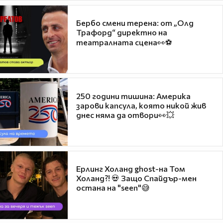
Бербо смени терена: от „Олд
Трафорд“ директно на
театралната сцена👀⚽
250 години тишина: Америка
зарови капсула, която никой жив
днес няма да отвори👀💥
Ерлинг Холанд ghost-на Том
Холанд?! 💀 Защо Спайдър-мен
остана на "seen"😅