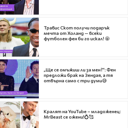
Травис Скот получи подарък
мечта от Холанд — всеки
футболен фен би го искал! 🤩
„Ще се омъжиш ли за мен?“: Фен
предложи брак на Зендая, а тя
отвърна само с три думи😅
Кралят на YouTube – младоженец:
MrBeast се ожени!💍🥰