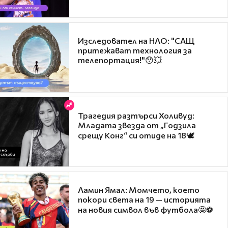
Изследовател на НЛО: "САЩ
притежават технология за
телепортация!"😯💥
Трагедия разтърси Холивуд:
Младата звезда от „Годзила
срещу Конг“ си отиде на 18🕊️
Ламин Ямал: Момчето, което
покори света на 19 — историята
на новия символ във футбола🤩⚽