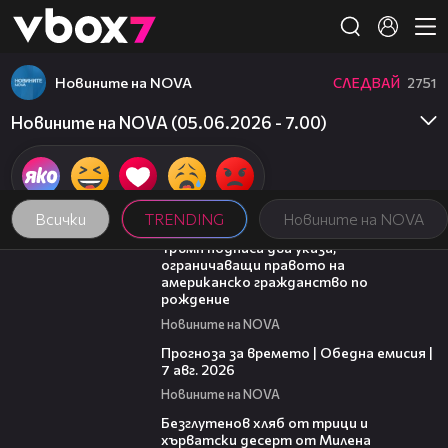
Member of
👾
Новините на NOVA
СЛЕДВАЙ
2751
Новините на NOVA (05.06.2026 - 7.00)
Всички
TRENDING
Новините на NOVA
01:24
Тръмп подписа два указа,
ограничаващи правото на
американско гражданство по
рождение
Новините на NOVA
02:23
Прогноза за времето | Обедна емисия |
7 авг. 2026
Новините на NOVA
15:35
Безглутенов хляб от трици и
хърватски десерт от Милена