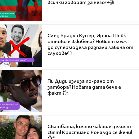
всички говорят за него👀🎬
След Брадли Купър, Ирина Шейк
отново е влюбена? Новият мъж
до супермодела разпали лавина от
слухове🧐
Пи Диди излиза по-рано от
затвора? Новата дата вече е
факт!💥
Сватбата, която чакаше целият
свят! Кристиано Роналдо се жени!
💍🍾