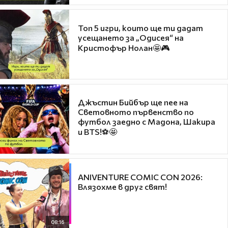
Топ 5 игри, които ще ти дадат
усещането за „Одисея“ на
Кристофър Нолан🤩🎮
Джъстин Бийбър ще пее на
Световното първенство по
футбол заедно с Мадона, Шакира
и BTS!⚽🤩
ANIVENTURE COMIC CON 2026:
Влязохме в друг свят!
08:16