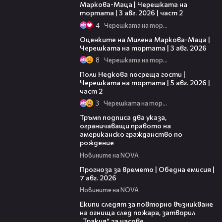
Маркова-Маца | Черешката на
тортата | 3 авг. 2026 | част 2
4
Черешката на тортата
14:06
Оценките на Милена Маркова-Маца |
Черешката на тортата | 3 авг. 2026
8
Черешката на тортата
13:03
Поли Недкова посреща гости |
Черешката на тортата | 5 авг. 2026 |
част 2
3
Черешката на тортата
01:24
Тръмп подписа два указа,
ограничаващи правото на
американско гражданство по
рождение
Новините на NOVA
02:23
Прогноза за времето | Обедна емисия |
7 авг. 2026
Новините на NOVA
03:09
Екипи следят за повторно възникване
на огнища след пожара, затворил
„Тракия“ за часове