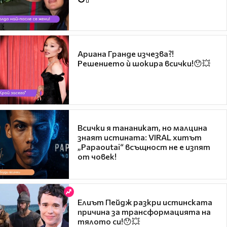
Ариана Гранде изчезва?!
Решението ѝ шокира всички!😯💥
Всички я тананикат, но малцина
знаят истината: VIRAL хитът
„Papaoutai“ всъщност не е изпят
от човек!
Елиът Пейдж разкри истинската
причина за трансформацията на
тялото си!😯💥