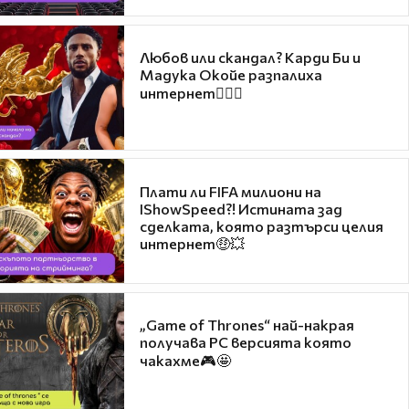
Любов или скандал? Карди Би и
Мадука Окойе разпалиха
интернет❤️‍🔥🔥
Плати ли FIFA милиони на
IShowSpeed?! Истината зад
сделката, която разтърси целия
интернет🤑💥
„Game of Thrones“ най-накрая
получава PC версията която
чакахме🎮🤩