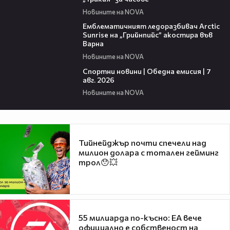
Новините на NOVA
00:48
Емблематичният ледоразбивач Arctic
Sunrise на „Грийнпийс” акостира във
Варна
Новините на NOVA
04:05
Спортни новини | Обедна емисия | 7
aвг. 2026
Новините на NOVA
Тийнейджър почти спечели над
милион долара с тотален гейминг
трол😯💥
55 милиарда по-късно: EA вече
официално е собственост на