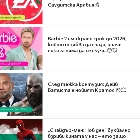
Саудитска Арабия💰
Barbie 2 има краен срок до 2026,
който трябва да спази, иначе
никога няма да се случи.😯💥
След тежка контузия: Дейв
Батиста е новият Кратос!😯💥
„Спайдър-мен: Нов ден“ буквално
взриви кината у нас – ето защо