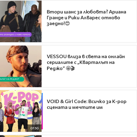
Втори шанс за любовта? Ариана
Гранде и Рики Алварес отново
заедно!😍
VESSOU влиза в света на онлайн
сериалите с „Кварталът на
Реджо“ 🤩🎬
VOID & Girl Code: Всичко за K-pop
сцената и мечтите им
07:50