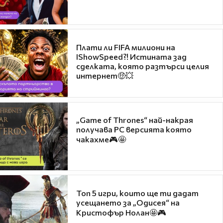
Плати ли FIFA милиони на
IShowSpeed?! Истината зад
сделката, която разтърси целия
интернет🤑💥
„Game of Thrones“ най-накрая
получава PC версията която
чакахме🎮🤩
Топ 5 игри, които ще ти дадат
усещането за „Одисея“ на
Кристофър Нолан🤩🎮