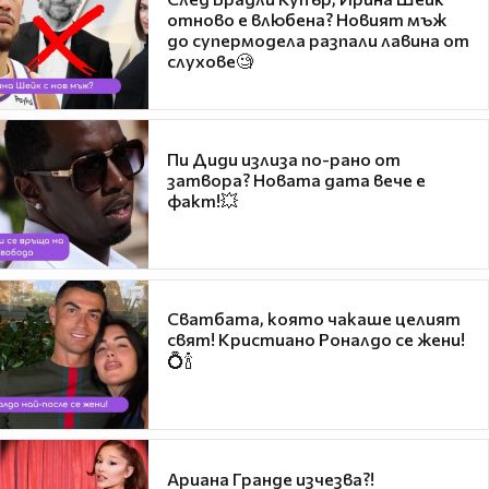
отново е влюбена? Новият мъж
до супермодела разпали лавина от
слухове🧐
Пи Диди излиза по-рано от
затвора? Новата дата вече е
факт!💥
Сватбата, която чакаше целият
свят! Кристиано Роналдо се жени!
💍🍾
Ариана Гранде изчезва?!