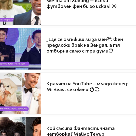
мечта от Холанд — всеки
футболен фен би го искал! 🤩
„Ще се омъжиш ли за мен?“: Фен
предложи брак на Зендая, а тя
отвърна само с три думи😅
Кралят на YouTube – младоженец:
MrBeast се ожени!💍🥰
Кой съсипа Фантастичната
четворка? Майлс Телър