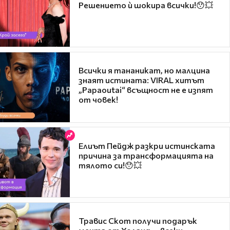
Решението ѝ шокира всички!😯💥
Всички я тананикат, но малцина
знаят истината: VIRAL хитът
„Papaoutai“ всъщност не е изпят
от човек!
Елиът Пейдж разкри истинската
причина за трансформацията на
тялото си!😯💥
Травис Скот получи подарък