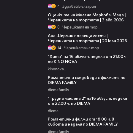
4
Здравей България
14:06
Оценките на Милена Маркова-Маца |
Черешката на тортата | 3 авг. 2026
8
Черешката на тортата
19:47
Ана Шермин посреща гости |
Черешката на тортата | 20 юли 2026
14
Черешката на тортата
00:30
"Хитч" на 16 август, неделя от 21:00 ч.
по KINO NOVA
kinonova_
00:31
Романтични следобеди с филмите по
DIEMA FAMILY
diemafamily
00:31
"Трудна мишена 2" на16 август, неделя
от 22.00 ч. по DIEMA
diema
00:36
Романтични филми от 18.00 ч. в
събота и неделя по DIEMA FAMILY
diemafamily