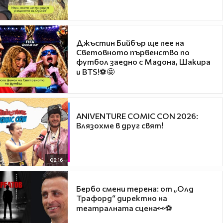
Джъстин Бийбър ще пее на
Световното първенство по
футбол заедно с Мадона, Шакира
и BTS!⚽🤩
ANIVENTURE COMIC CON 2026:
Влязохме в друг свят!
08:16
Бербо смени терена: от „Олд
Трафорд“ директно на
театралната сцена👀⚽