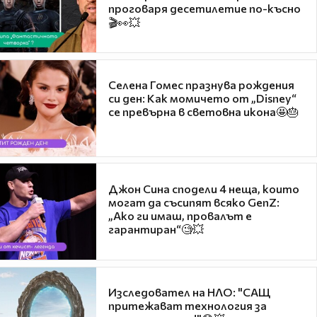
проговаря десетилетие по-късно
🎬👀💥
Селена Гомес празнува рождения
си ден: Как момичето от „Disney“
се превърна в световна икона🤩🎂
Джон Сина сподели 4 неща, които
могат да съсипят всяко GenZ:
„Ако ги имаш, провалът е
гарантиран“🧐💥
Изследовател на НЛО: "САЩ
притежават технология за