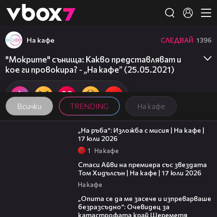
Member of
👾
На кафе
СЛЕДВАЙ
1396
"Мокрите" сънища: Какво представляват и
кое ги провокира? - „На кафе” (25.05.2021)
Всички
TRENDING
На кафе
09:09
„На ръба“: Изложба с мисия | На кафе |
17 юли 2026
1
На кафе
02:58
Стаси Айви на премиера със звездата
Том Хидълсън | На кафе | 17 юли 2026
На кафе
06:38
„Опита се да ме засече и изпреварваше
безразсъдно“: Очевидец за
катастрофата край Шереметя