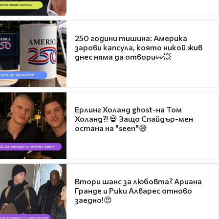
250 години тишина: Америка
зарови капсула, която никой жив
днес няма да отвори👀💥
Ерлинг Холанд ghost-на Том
Холанд?! 💀 Защо Спайдър-мен
остана на "seen"😅
Втори шанс за любовта? Ариана
Гранде и Рики Алварес отново
заедно!😍