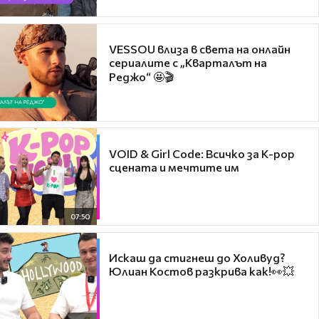
VESSOU влиза в света на онлайн
сериалите с „Кварталът на
Реджо“ 🤩🎬
VOID & Girl Code: Всичко за K-pop
сцената и мечтите им
07:50
Искаш да стигнеш до Холивуд?
Юлиан Костов разкрива как!👀💥