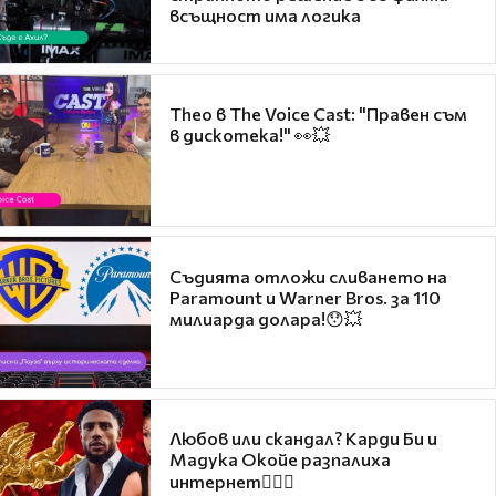
всъщност има логика
Theo в The Voice Cast: "Правен съм
в дискотека!" 👀💥
Съдията отложи сливането на
Paramount и Warner Bros. за 110
милиарда долара!😯💥
Любов или скандал? Карди Би и
Мадука Окойе разпалиха
интернет❤️‍🔥🔥