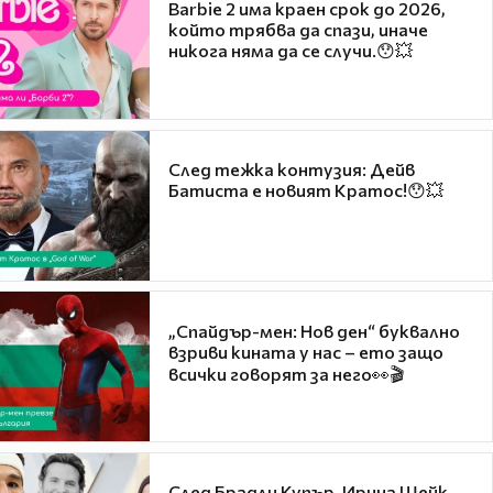
Barbie 2 има краен срок до 2026,
който трябва да спази, иначе
никога няма да се случи.😯💥
След тежка контузия: Дейв
Батиста е новият Кратос!😯💥
„Спайдър-мен: Нов ден“ буквално
взриви кината у нас – ето защо
всички говорят за него👀🎬
След Брадли Купър, Ирина Шейк