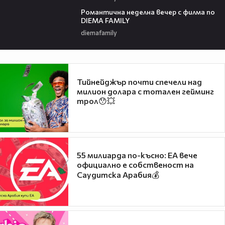
00:21
Романтичнa неделна вечер с филма по
DIEMA FAMILY
diemafamily
Тийнейджър почти спечели над
милион долара с тотален гейминг
трол😯💥
55 милиарда по-късно: EA вече
официално е собственост на
Саудитска Арабия💰