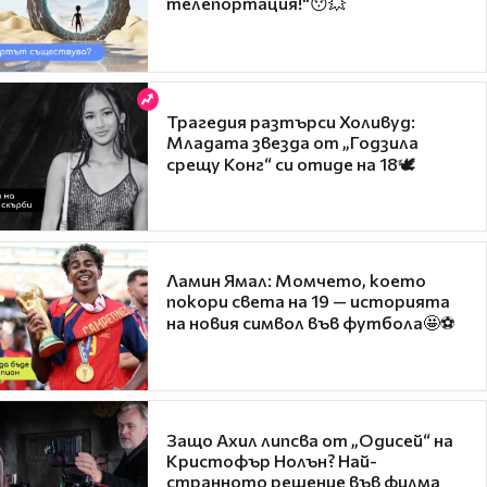
телепортация!"😯💥
Трагедия разтърси Холивуд:
Младата звезда от „Годзила
срещу Конг“ си отиде на 18🕊️
Ламин Ямал: Момчето, което
покори света на 19 — историята
на новия символ във футбола🤩⚽
Защо Ахил липсва от „Одисей“ на
Кристофър Нолън? Най-
странното решение във филма