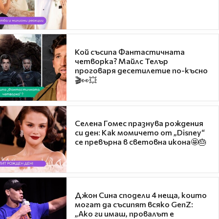
Кой съсипа Фантастичната
четворка? Майлс Телър
проговаря десетилетие по-късно
🎬👀💥
Селена Гомес празнува рождения
си ден: Как момичето от „Disney“
се превърна в световна икона🤩🎂
Джон Сина сподели 4 неща, които
могат да съсипят всяко GenZ:
„Ако ги имаш, провалът е