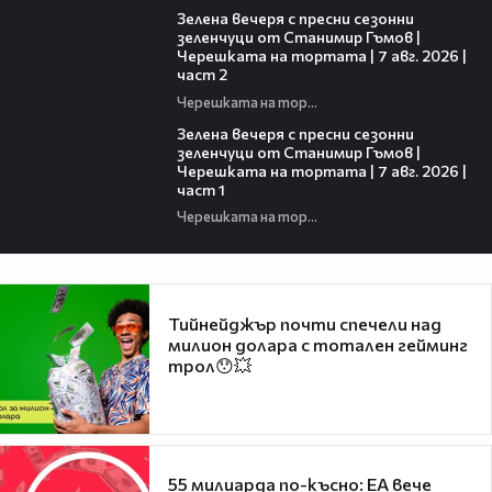
Зелена вечеря с пресни сезонни
зеленчуци от Станимир Гъмов |
Черешката на тортата | 7 авг. 2026 |
част 2
Черешката на тортата
16:06
Зелена вечеря с пресни сезонни
зеленчуци от Станимир Гъмов |
Черешката на тортата | 7 авг. 2026 |
част 1
Черешката на тортата
Тийнейджър почти спечели над
милион долара с тотален гейминг
трол😯💥
55 милиарда по-късно: EA вече