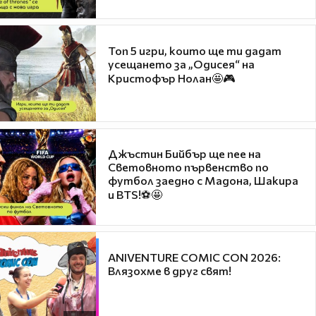
Топ 5 игри, които ще ти дадат
усещането за „Одисея“ на
Кристофър Нолан🤩🎮
Джъстин Бийбър ще пее на
Световното първенство по
футбол заедно с Мадона, Шакира
и BTS!⚽🤩
ANIVENTURE COMIC CON 2026:
Влязохме в друг свят!