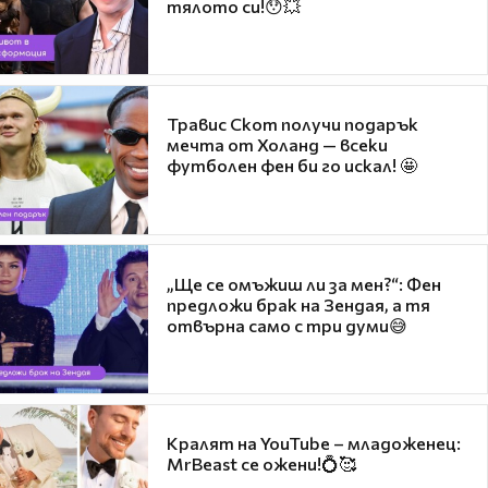
тялото си!😯💥
Травис Скот получи подарък
мечта от Холанд — всеки
футболен фен би го искал! 🤩
„Ще се омъжиш ли за мен?“: Фен
предложи брак на Зендая, а тя
отвърна само с три думи😅
Кралят на YouTube – младоженец:
MrBeast се ожени!💍🥰