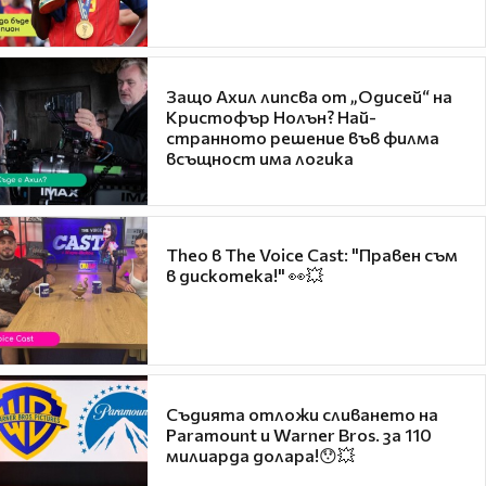
Защо Ахил липсва от „Одисей“ на
Кристофър Нолън? Най-
странното решение във филма
всъщност има логика
Theo в The Voice Cast: "Правен съм
в дискотека!" 👀💥
Съдията отложи сливането на
Paramount и Warner Bros. за 110
милиарда долара!😯💥