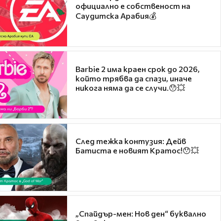
официално е собственост на
Саудитска Арабия💰
Barbie 2 има краен срок до 2026,
който трябва да спази, иначе
никога няма да се случи.😯💥
След тежка контузия: Дейв
Батиста е новият Кратос!😯💥
„Спайдър-мен: Нов ден“ буквално