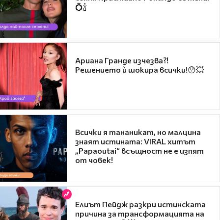
💍🍾
Ариана Гранде изчезва?!
Решението ѝ шокира всички!😯💥
Всички я тананикат, но малцина
знаят истината: VIRAL хитът
„Papaoutai“ всъщност не е изпят
от човек!
Елиът Пейдж разкри истинската
причина за трансформацията на