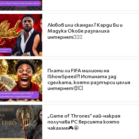
Любов или скандал? Карди Би и
Мадука Окойе разпалиха
интернет❤️‍🔥🔥
Плати ли FIFA милиони на
IShowSpeed?! Истината зад
сделката, която разтърси целия
интернет🤑💥
„Game of Thrones“ най-накрая
получава PC версията която
чакахме🎮🤩