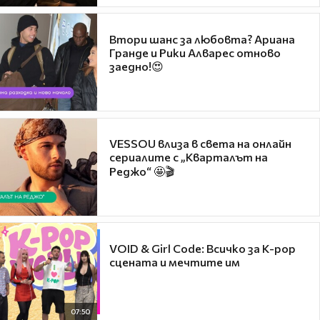
Втори шанс за любовта? Ариана
Гранде и Рики Алварес отново
заедно!😍
VESSOU влиза в света на онлайн
сериалите с „Кварталът на
Реджо“ 🤩🎬
VOID & Girl Code: Всичко за K-pop
сцената и мечтите им
07:50