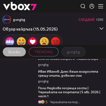
Member of
👾
gongbg
СЛЕДВАЙ
1395
Обзор на кръга (15.05.2026)
Всички
TRENDING
gongbg
00:31
Ето го новия въпрос в "Нашата игра"
gongbg
03:50
Иван Иванов: Днес беше младостта
срещу опита, доволен съм
gongbg
19:25
Поли Недкова посреща гости |
Черешката на тортата | 5 авг. 2026 |
част 1
5
Черешката на тортата
15:35