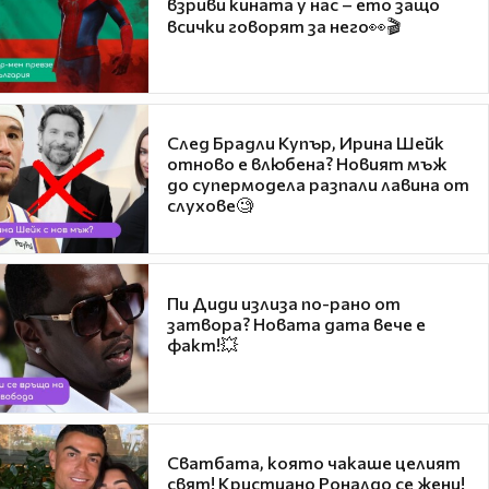
взриви кината у нас – ето защо
всички говорят за него👀🎬
След Брадли Купър, Ирина Шейк
отново е влюбена? Новият мъж
до супермодела разпали лавина от
слухове🧐
Пи Диди излиза по-рано от
затвора? Новата дата вече е
факт!💥
Сватбата, която чакаше целият
свят! Кристиано Роналдо се жени!