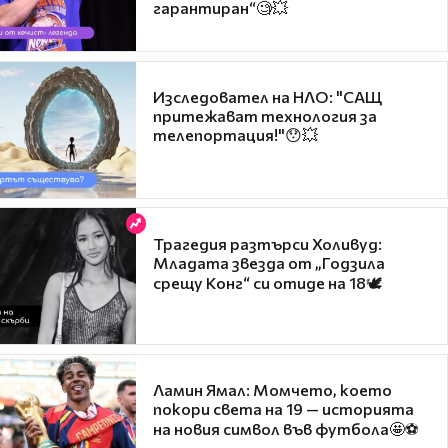
гарантиран“🧐💥
Изследовател на НЛО: "САЩ
притежават технология за
телепортация!"😯💥
Трагедия разтърси Холивуд:
Младата звезда от „Годзила
срещу Конг“ си отиде на 18🕊️
Ламин Ямал: Момчето, което
покори света на 19 — историята
на новия символ във футбола🤩⚽