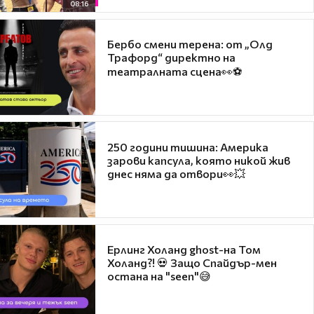
08:16
Бербо смени терена: от „Олд
Трафорд“ директно на
театралната сцена👀⚽
250 години тишина: Америка
зарови капсула, която никой жив
днес няма да отвори👀💥
Ерлинг Холанд ghost-на Том
Холанд?! 💀 Защо Спайдър-мен
остана на "seen"😅