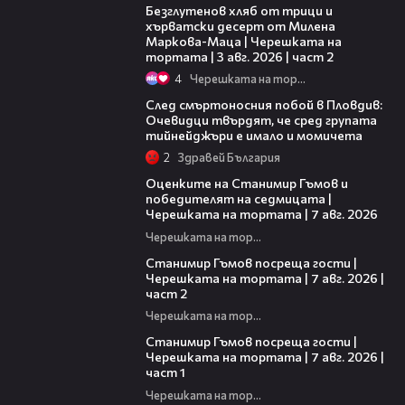
Безглутенов хляб от трици и
хърватски десерт от Милена
Маркова-Маца | Черешката на
тортата | 3 авг. 2026 | част 2
4
Черешката на тортата
09:32
След смъртоносния побой в Пловдив:
Очевидци твърдят, че сред групата
тийнейджъри е имало и момичета
2
Здравей България
02:15
Оценките на Станимир Гъмов и
победителят на седмицата |
Черешката на тортата | 7 авг. 2026
Черешката на тортата
12:30
Станимир Гъмов посреща гости |
Черешката на тортата | 7 авг. 2026 |
част 2
Черешката на тортата
16:22
Станимир Гъмов посреща гости |
Черешката на тортата | 7 авг. 2026 |
част 1
Черешката на тортата
17:48