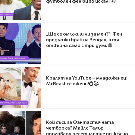
футболен фен би го искал! 🤩
„Ще се омъжиш ли за мен?“: Фен
предложи брак на Зендая, а тя
отвърна само с три думи😅
Кралят на YouTube – младоженец:
MrBeast се ожени!💍🥰
Кой съсипа Фантастичната
четворка? Майлс Телър
проговаря десетилетие по-късно