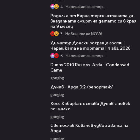
4
Черешката на тортата
03:09
Родилка от Варна търси истината за
внезапната смърт на детето си в края
на 9 месец
3
Новините на NOVA
17:43
Димитър Донски посреща гости |
Черешката на тортата | 4 авг. 2026
6
Черешката на тортата
20:01
Dunav 2010 Ruse vs. Arda - Condensed
Game
gongbg
06:10
Дунав - Арда 0:2 /репортаж/
gongbg
00:31
Хосе Кабаркас остави Дунав с човек
по-малко
gongbg
01:07
Светослав Ковачев удвои аванса на
Арда
gongbg