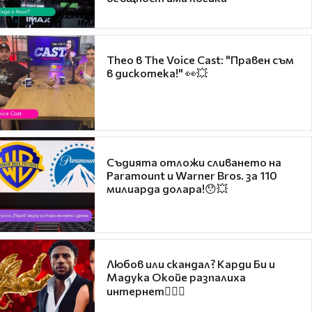
Theo в The Voice Cast: "Правен съм
в дискотека!" 👀💥
Съдията отложи сливането на
Paramount и Warner Bros. за 110
милиарда долара!😯💥
Любов или скандал? Карди Би и
Мадука Окойе разпалиха
интернет❤️‍🔥🔥