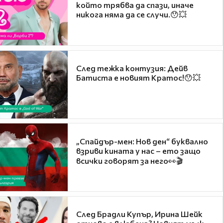
който трябва да спази, иначе
никога няма да се случи.😯💥
След тежка контузия: Дейв
Батиста е новият Кратос!😯💥
„Спайдър-мен: Нов ден“ буквално
взриви кината у нас – ето защо
всички говорят за него👀🎬
След Брадли Купър, Ирина Шейк