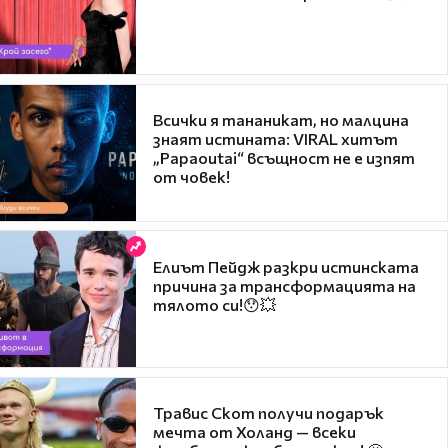
Всички я тананикат, но малцина
знаят истината: VIRAL хитът
„Papaoutai“ всъщност не е изпят
от човек!
Елиът Пейдж разкри истинската
причина за трансформацията на
тялото си!😯💥
Травис Скот получи подарък
мечта от Холанд — всеки