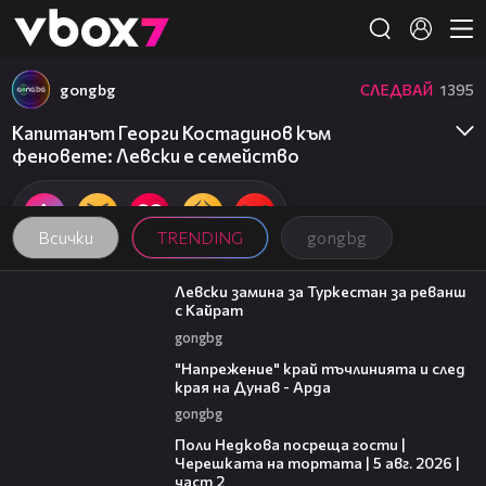
Member of
👾
gongbg
СЛЕДВАЙ
1395
Капитанът Георги Костадинов към
феновете: Левски е семейство
Всички
TRENDING
gongbg
00:43
Левски замина за Туркестан за реванш
с Кайрат
gongbg
00:37
"Напрежение" край тъчлинията и след
края на Дунав - Арда
gongbg
13:03
Поли Недкова посреща гости |
Черешката на тортата | 5 авг. 2026 |
част 2