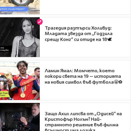
Трагедия разтърси Холивуд:
Младата звезда от „Годзила
срещу Конг“ си отиде на 18🕊️
Ламин Ямал: Момчето, което
покори света на 19 — историята
на новия символ във футбола🤩⚽
Защо Ахил липсва от „Одисей“ на
Кристофър Нолън? Най-
странното решение във филма
всъщност има логика