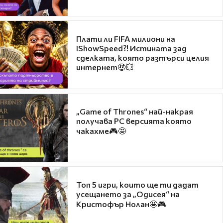
Плати ли FIFA милиони на
IShowSpeed?! Истината зад
сделката, която разтърси целия
интернет🤑💥
„Game of Thrones“ най-накрая
получава PC версията която
чакахме🎮🤩
Топ 5 игри, които ще ти дадат
усещането за „Одисея“ на
Кристофър Нолан🤩🎮