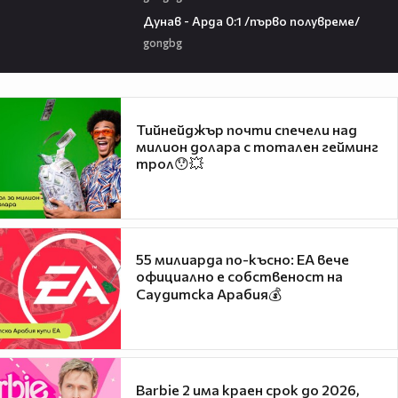
03:00
Дунав - Арда 0:1 /първо полувреме/
gongbg
Тийнейджър почти спечели над
милион долара с тотален гейминг
трол😯💥
55 милиарда по-късно: EA вече
официално е собственост на
Саудитска Арабия💰
Barbie 2 има краен срок до 2026,