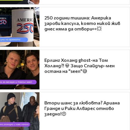
250 години тишина: Америка
зарови капсула, която никой жив
днес няма да отвори👀💥
Ерлинг Холанд ghost-на Том
Холанд?! 💀 Защо Спайдър-мен
остана на "seen"😅
Втори шанс за любовта? Ариана
Гранде и Рики Алварес отново
заедно!😍