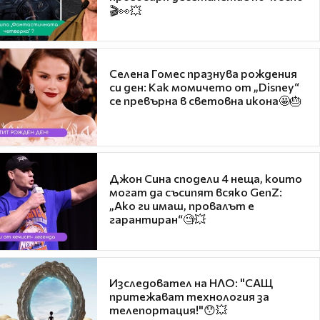
🎬👀💥
Селена Гомес празнува рождения
си ден: Как момичето от „Disney“
се превърна в световна икона🤩🎂
Джон Сина сподели 4 неща, които
могат да съсипят всяко GenZ:
„Ако ги имаш, провалът е
гарантиран“🧐💥
Изследовател на НЛО: "САЩ
притежават технология за
телепортация!"😯💥