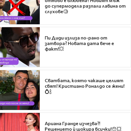
отново е влюбена? Новият мъж
до супермодела разпали лавина от
слухове🧐
Пи Диди излиза по-рано от
затвора? Новата дата вече е
факт!💥
Сватбата, която чакаше целият
свят! Кристиано Роналдо се жени!
💍🍾
Ариана Гранде изчезва?!
Решението ѝ шокира всички!😯💥