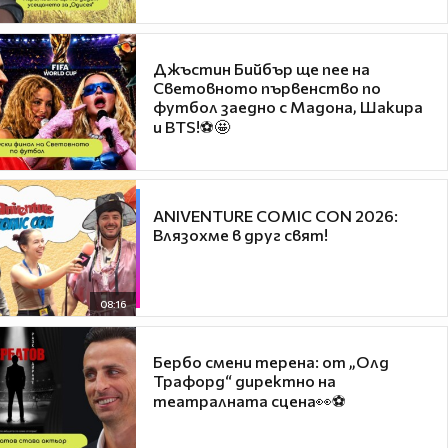
Джъстин Бийбър ще пее на
Световното първенство по
футбол заедно с Мадона, Шакира
и BTS!⚽🤩
ANIVENTURE COMIC CON 2026:
Влязохме в друг свят!
08:16
Бербо смени терена: от „Олд
Трафорд“ директно на
театралната сцена👀⚽