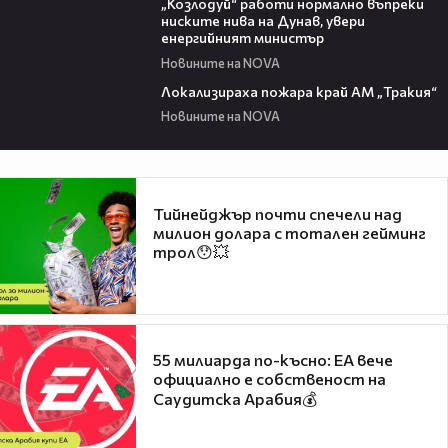
„Козлодуй“ работи нормално въпреки
ниските нива на Дунав, увери
енергийният министър
Новините на NOVA
03:03
Локализираха пожара край АМ „Тракия“
Новините на NOVA
Тийнейджър почти спечели над
милион долара с тотален гейминг
трол😯💥
55 милиарда по-късно: EA вече
официално е собственост на
Саудитска Арабия💰