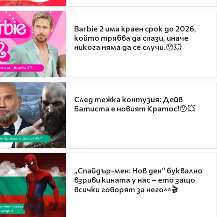
Barbie 2 има краен срок до 2026,
който трябва да спази, иначе
никога няма да се случи.😯💥
След тежка контузия: Дейв
Батиста е новият Кратос!😯💥
„Спайдър-мен: Нов ден“ буквално
взриви кината у нас – ето защо
всички говорят за него👀🎬