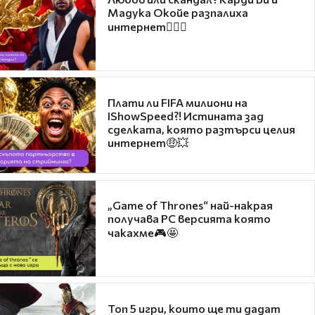
Мадука Окойе разпалиха
интернет❤️‍🔥🔥
Плати ли FIFA милиони на
IShowSpeed?! Истината зад
сделката, която разтърси целия
интернет🤑💥
„Game of Thrones“ най-накрая
получава PC версията която
чакахме🎮🤩
Топ 5 игри, които ще ти дадат