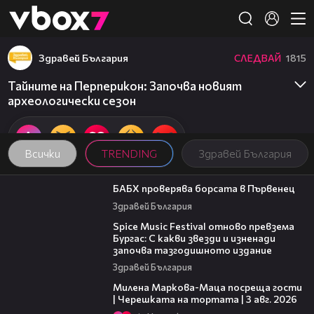
Member of
👾
Здравей България
СЛЕДВАЙ
1815
Тайните на Перперикон: Започва новият
археологически сезон
Всички
TRENDING
Здравей България
03:57
БАБХ проверява борсата в Първенец
Здравей България
03:32
Spice Music Festival отново превзема
Бургас: С какви звезди и изненади
започва тазгодишното издание
Здравей България
20:17
Милена Маркова-Маца посреща гости
| Черешката на тортата | 3 авг. 2026