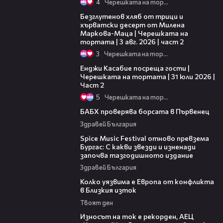
4
Черешката на тортата
15:35
Безглутенов хляб от трици и
хърватски десерт от Милена
Маркова-Маца | Черешката на
тортата | 3 авг. 2026 | част 2
3
Черешката на тортата
16:45
Енджи Касабие посреща гости |
Черешката на тортата | 31 юли 2026 |
Част 2
5
Черешката на тортата
03:57
БАБХ проверява борсата в Първенец
Здравей България
03:32
Spice Music Festival отново превзема
Бургас: С какви звезди и изненади
започва тазгодишното издание
Здравей България
12:08
Колко уязвима е Европа от конфликта
в Близкия изток
Твоят ден
00:59
Износът на ток е рекорден, АЕЦ