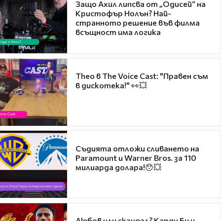
Защо Ахил липсва от „Одисей“ на
Кристофър Нолън? Най-
странното решение във филма
всъщност има логика
Theo в The Voice Cast: "Правен съм
в дискотека!" 👀💥
Съдията отложи сливането на
Paramount и Warner Bros. за 110
милиарда долара!😯💥
Любов или скандал? Карди Би и