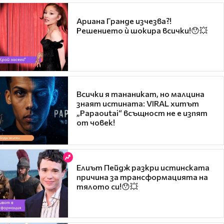
Ариана Гранде изчезва?!
Решението ѝ шокира всички!😯💥
Всички я тананикат, но малцина
знаят истината: VIRAL хитът
„Papaoutai“ всъщност не е изпят
от човек!
Елиът Пейдж разкри истинската
причина за трансформацията на
тялото си!😯💥