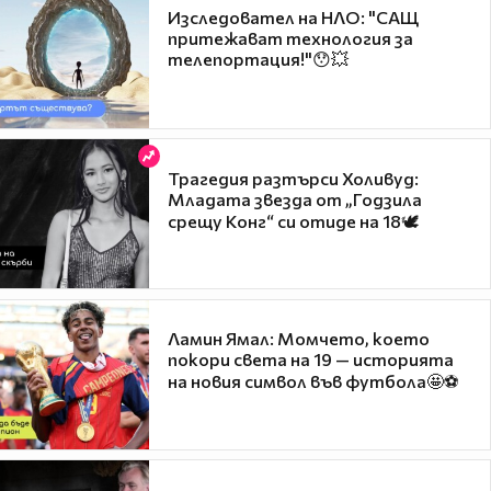
Изследовател на НЛО: "САЩ
притежават технология за
телепортация!"😯💥
Трагедия разтърси Холивуд:
Младата звезда от „Годзила
срещу Конг“ си отиде на 18🕊️
Ламин Ямал: Момчето, което
покори света на 19 — историята
на новия символ във футбола🤩⚽