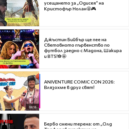
усещането за „Одисея“ на
Кристофър Нолан🤩🎮
Джъстин Бийбър ще пее на
Световното първенство по
футбол заедно с Мадона, Шакира
и BTS!⚽🤩
ANIVENTURE COMIC CON 2026:
Влязохме в друг свят!
08:16
Бербо смени терена: от „Олд