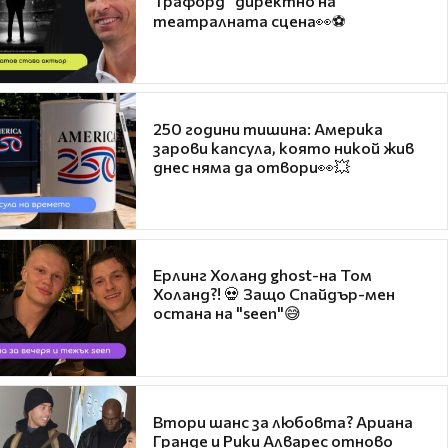
Трафорд“ директно на
театралната сцена👀⚽
250 години тишина: Америка
зарови капсула, която никой жив
днес няма да отвори👀💥
Ерлинг Холанд ghost-на Том
Холанд?! 💀 Защо Спайдър-мен
остана на "seen"😅
Втори шанс за любовта? Ариана
Гранде и Рики Алварес отново