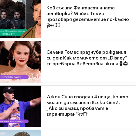
Кой съсипа Фантастичната
четворка? Майлс Телър
проговаря десетилетие по-късно
🎬👀💥
Селена Гомес празнува рождения
си ден: Как момичето от „Disney“
се превърна в световна икона🤩🎂
Джон Сина сподели 4 неща, които
могат да съсипят всяко GenZ:
„Ако ги имаш, провалът е
гарантиран“🧐💥