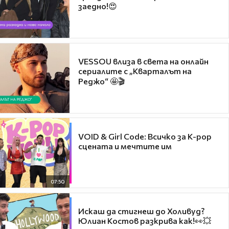
заедно!😍
VESSOU влиза в света на онлайн
сериалите с „Кварталът на
Реджо“ 🤩🎬
VOID & Girl Code: Всичко за K-pop
сцената и мечтите им
07:50
Искаш да стигнеш до Холивуд?
Юлиан Костов разкрива как!👀💥