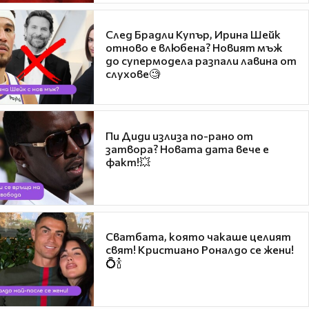
След Брадли Купър, Ирина Шейк
отново е влюбена? Новият мъж
до супермодела разпали лавина от
слухове🧐
Пи Диди излиза по-рано от
затвора? Новата дата вече е
факт!💥
Сватбата, която чакаше целият
свят! Кристиано Роналдо се жени!
💍🍾