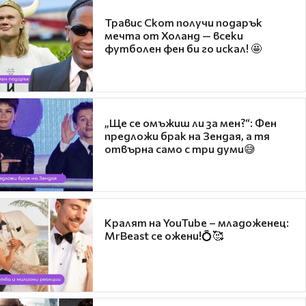
Травис Скот получи подарък
мечта от Холанд — всеки
футболен фен би го искал! 🤩
„Ще се омъжиш ли за мен?“: Фен
предложи брак на Зендая, а тя
отвърна само с три думи😅
Кралят на YouTube – младоженец:
MrBeast се ожени!💍🥰