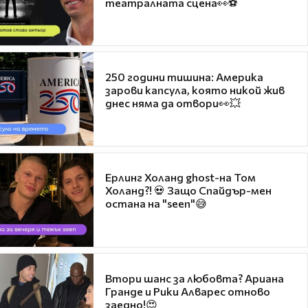
театралната сцена👀⚽
250 години тишина: Америка
зарови капсула, която никой жив
днес няма да отвори👀💥
Ерлинг Холанд ghost-на Том
Холанд?! 💀 Защо Спайдър-мен
остана на "seen"😅
Втори шанс за любовта? Ариана
Гранде и Рики Алварес отново
заедно!😍