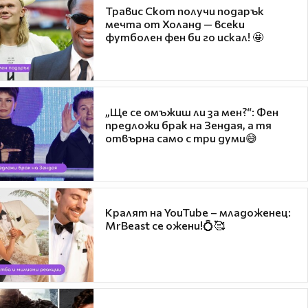
Травис Скот получи подарък
мечта от Холанд — всеки
футболен фен би го искал! 🤩
„Ще се омъжиш ли за мен?“: Фен
предложи брак на Зендая, а тя
отвърна само с три думи😅
Кралят на YouTube – младоженец:
MrBeast се ожени!💍🥰