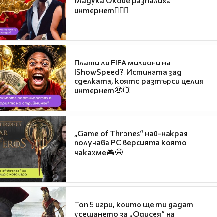
Мадука Окойе разпалиха
интернет❤️‍🔥🔥
Плати ли FIFA милиони на
IShowSpeed?! Истината зад
сделката, която разтърси целия
интернет🤑💥
„Game of Thrones“ най-накрая
получава PC версията която
чакахме🎮🤩
Топ 5 игри, които ще ти дадат
усещането за „Одисея“ на