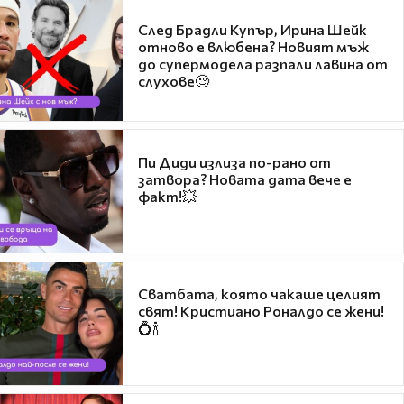
След Брадли Купър, Ирина Шейк
отново е влюбена? Новият мъж
до супермодела разпали лавина от
слухове🧐
Пи Диди излиза по-рано от
затвора? Новата дата вече е
факт!💥
Сватбата, която чакаше целият
свят! Кристиано Роналдо се жени!
💍🍾