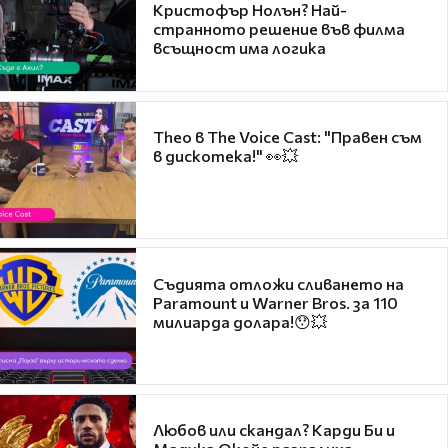
Кристофър Нолън? Най-
странното решение във филма
всъщност има логика
Theo в The Voice Cast: "Правен съм
в дискотека!" 👀💥
Съдията отложи сливането на
Paramount и Warner Bros. за 110
милиарда долара!😯💥
Любов или скандал? Карди Би и