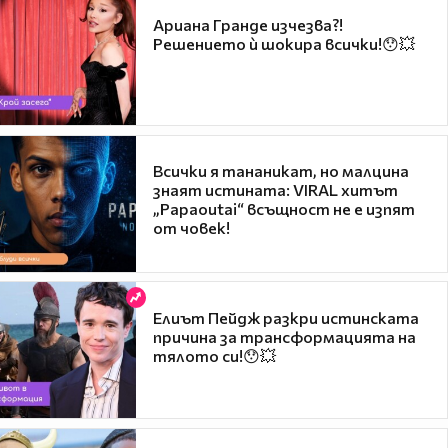
Ариана Гранде изчезва?!
Решението ѝ шокира всички!😯💥
Всички я тананикат, но малцина
знаят истината: VIRAL хитът
„Papaoutai“ всъщност не е изпят
от човек!
Елиът Пейдж разкри истинската
причина за трансформацията на
тялото си!😯💥