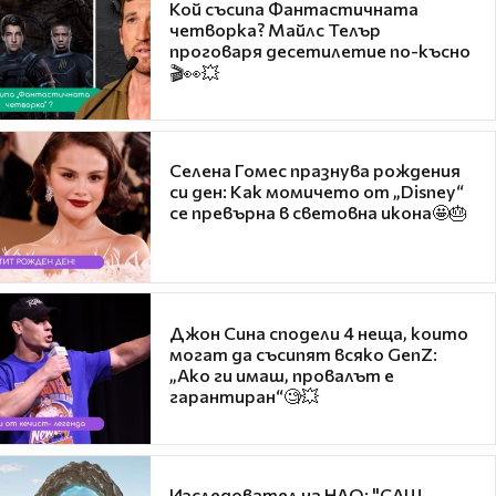
Кой съсипа Фантастичната
четворка? Майлс Телър
проговаря десетилетие по-късно
🎬👀💥
Селена Гомес празнува рождения
си ден: Как момичето от „Disney“
се превърна в световна икона🤩🎂
Джон Сина сподели 4 неща, които
могат да съсипят всяко GenZ:
„Ако ги имаш, провалът е
гарантиран“🧐💥
Изследовател на НЛО: "САЩ