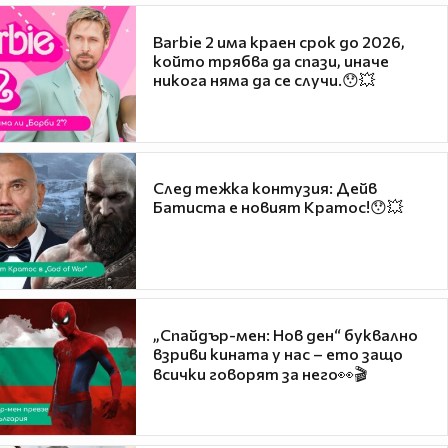
Barbie 2 има краен срок до 2026,
който трябва да спази, иначе
никога няма да се случи.😯💥
След тежка контузия: Дейв
Батиста е новият Кратос!😯💥
„Спайдър-мен: Нов ден“ буквално
взриви кината у нас – ето защо
всички говорят за него👀🎬