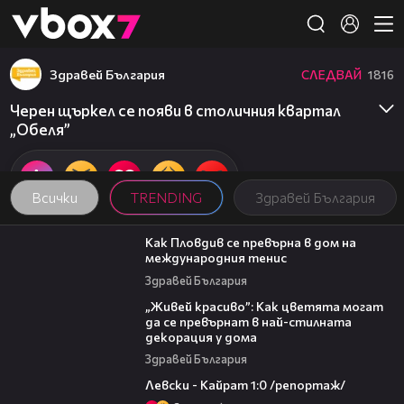
Member of
👾
Здравей България
СЛЕДВАЙ
1816
Черен щъркел се появи в столичния квартал
„Обеля”
Всички
TRENDING
Здравей България
03:09
Как Пловдив се превърна в дом на
международния тенис
Здравей България
04:11
„Живей красиво”: Как цветята могат
да се превърнат в най-стилната
декорация у дома
Здравей България
05:57
Левски - Кайрат 1:0 /репортаж/