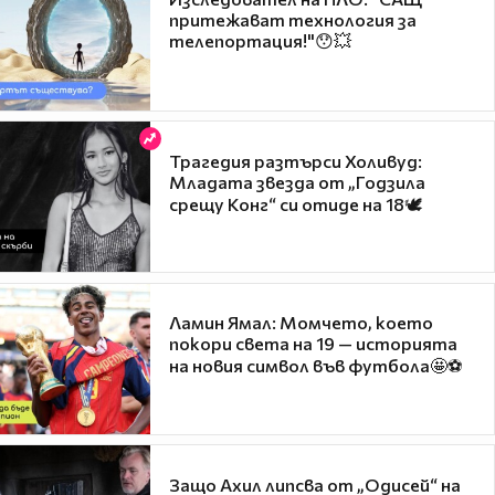
притежават технология за
телепортация!"😯💥
Трагедия разтърси Холивуд:
Младата звезда от „Годзила
срещу Конг“ си отиде на 18🕊️
Ламин Ямал: Момчето, което
покори света на 19 — историята
на новия символ във футбола🤩⚽
Защо Ахил липсва от „Одисей“ на