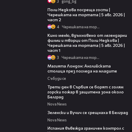
3
gong_bg
13:03
Поли Недкова посреща гости |
Черешката на тортата | 5 авг. 2026 |
част 2
4
Черешката на тортата
15:39
Кино меню, вдъхновено от легендарни
филми и творци от Поли Недкова |
Черешката на тортата | 5 авг. 2026 |
част 1
3
Черешката на тортата
05:03
Магията Лондон: Английската
столица през погледа на младите
Събуди се
00:36
Трети ден в Сърбия се борят с голям
горски пожар в защитена зона около
Белград
Nova News
00:43
Зеленски и Вучич се срещнаха в Белград
Nova News
00:47
Испания въвежда граничен контрол с