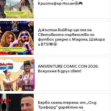
Кристофър Нолан🤩🎮
Джъстин Бийбър ще пее на
Световното първенство по
футбол заедно с Мадона, Шакира
и BTS!⚽🤩
ANIVENTURE COMIC CON 2026:
Влязохме в друг свят!
08:16
Бербо смени терена: от „Олд
Трафорд“ директно на