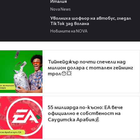
Италия
Nova News
00:19
Уволниха шофьор на автобус, гледал
TikTok зад волана
Новините на NOVA
Тийнейджър почти спечели над
милион долара с тотален гейминг
трол😯💥
55 милиарда по-късно: EA вече
официално е собственост на
Саудитска Арабия💰