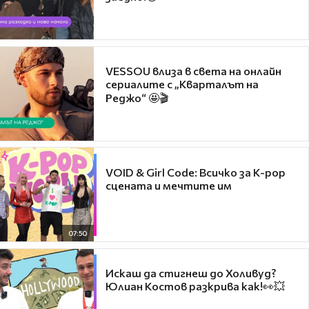
VESSOU влиза в света на онлайн
сериалите с „Кварталът на
Реджо“ 🤩🎬
VOID & Girl Code: Всичко за K-pop
сцената и мечтите им
07:50
Искаш да стигнеш до Холивуд?
Юлиан Костов разкрива как!👀💥