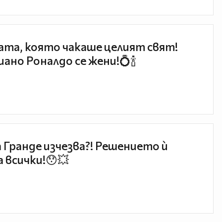
та, която чакаше целият свят!
ано Роналдо се жени!💍🍾
 Гранде изчезва?! Решението ѝ
 всички!😯💥