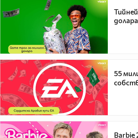
Тийней
долара
55 мил
собств
Barbie