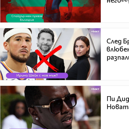
него👀
След Б
влюбен
разпал
Пи Дид
Новата