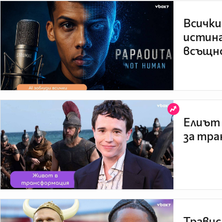
Всички
истина
всъщно
Елиът 
за тра
Травис