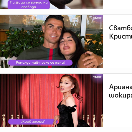
Сватба
Кристи
Ариана
шокира