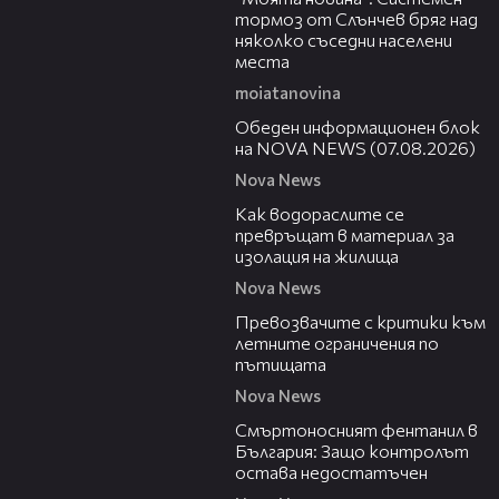
тормоз от Слънчев бряг над
няколко съседни населени
места
moiatanovina
01:10:25
Обеден информационен блок
на NOVA NEWS (07.08.2026)
Nova News
04:03
Как водораслите се
превръщат в материал за
изолация на жилища
Nova News
13:46
Превозвачите с критики към
летните ограничения по
пътищата
Nova News
13:02
Смъртоносният фентанил в
България: Защо контролът
остава недостатъчен