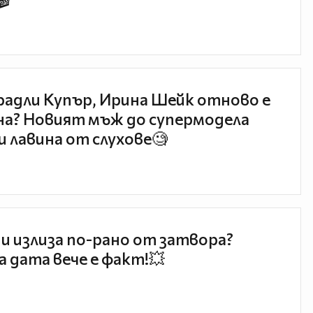
🎬
радли Купър, Ирина Шейк отново е
а? Новият мъж до супермодела
и лавина от слухове🧐
и излиза по-рано от затвора?
 дата вече е факт!💥