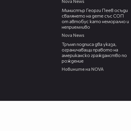
Nova News
00:31
Министър Георги Пеев осъди
свалянето на дете със СОП
от автобус като неморално и
неприемливо
Nova News
01:24
Тръмп подписа два указа,
ограничаващи правото на
американско гражданство по
рождение
Новините на NOVA