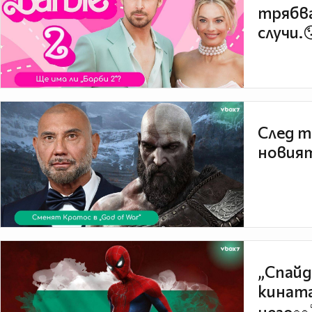
трябва
случи.
След т
новият
„Спайд
кината