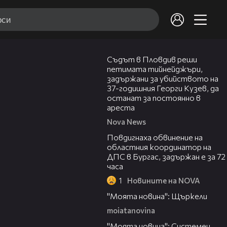
01:34
Съдът в Пловдив реши
петимата тийнейджъри,
задържани за убийството на
37-годишния Георги Кузев, да
останат за постоянно в
ареста
Nova News
05:05
Повдигнаха обвинение на
областния координатор на
ДПС в Бургас, задържан е за 72
часа
1
Новините на NOVA
00:29
"Моята новина": Щъркели
moiatanovina
00:16
"Моята новина": Системен