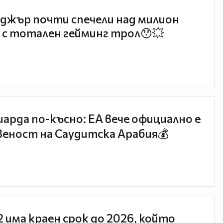
джър почти спечели над милион
 с тотален гейминг трол😯💥
иарда по-късно: EA вече официално е
еност на Саудитска Арабия💰
 2 има краен срок до 2026, който