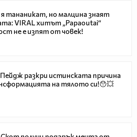
 я тананикат, но малцина знаят
та: VIRAL хитът „Papaoutai“
ст не е изпят от човек!
Пейдж разкри истинската причина
нсформацията на тялото си!😯💥
 Скот получи подарък мечта от