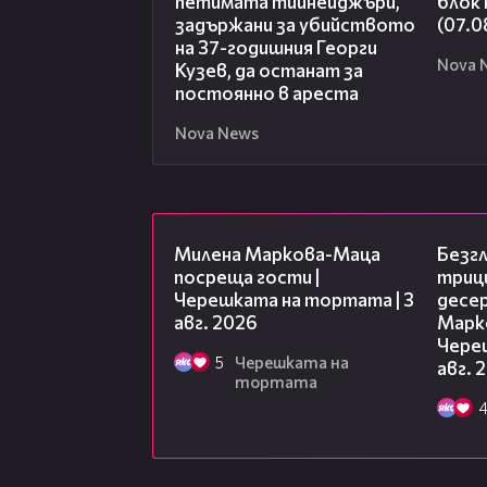
петимата тийнейджъри,
блок
задържани за убийството
(07.0
на 37-годишния Георги
Nova 
Кузев, да останат за
постоянно в ареста
Nova News
20:17
Милена Маркова-Маца
Безг
посреща гости |
триц
Черешката на тортата | 3
десе
авг. 2026
Марк
Чере
5
Черешката на
авг. 
тортата