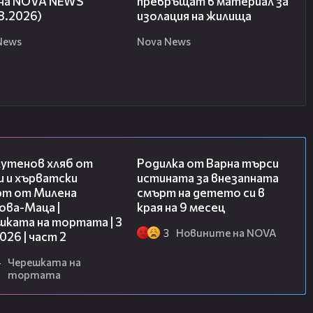
 на NOVA NEWS
превръщат в материал за
8.2026)
изолация на жилища
News
Nova News
15:35
03:09
лутенов хляб от
Родилка от Варна търси
и и хърватски
истината за внезапната
рт от Милена
смърт на детето си в
ова-Маца |
края на 9 месец
шката на тортата | 3
3
Новините на NOVA
2026 | част 2
4
Черешката на
тортата