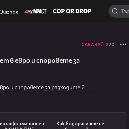
Quizbox
СЛЕДВАЙ
270
т в евро и споровете за
ро и споровете за разходите в
01:10:25
04:03
ен информационен
Как водораслите се