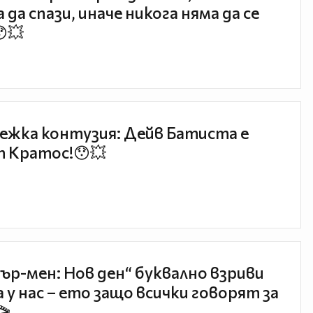
 да спази, иначе никога няма да се
😯💥
ежка контузия: Дейв Батиста е
 Кратос!😯💥
ър-мен: Нов ден“ буквално взриви
 у нас – ето защо всички говорят за