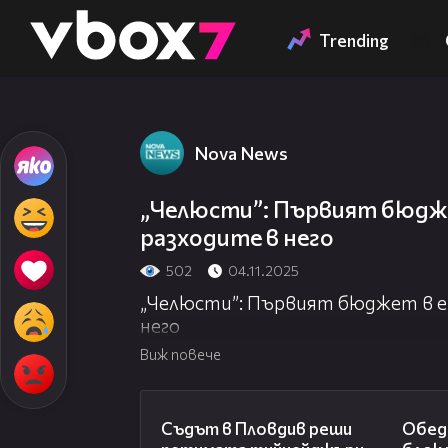
Member of
👾
Trending
Nova News
„Челюсти”: Първият бюдже
разходите в него
502
04.11.2025
„Челюсти”: Първият бюджет в ев
него
Виж повече
01:34
Съдът в Пловдив реши
Обед