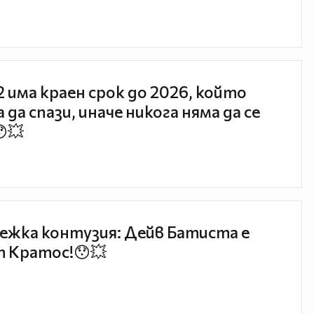
 2 има краен срок до 2026, който
 да спази, иначе никога няма да се
😯💥
ежка контузия: Дейв Батиста е
 Кратос!😯💥