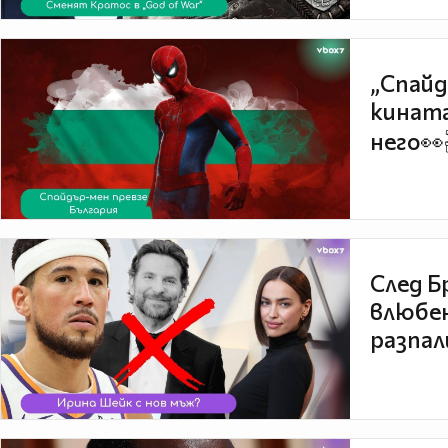
„Спайд
кината
него👀
След Б
влюбен
разпал