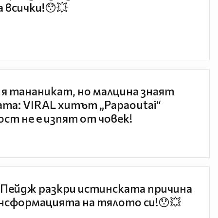
 всички!😯💥
 я тананикат, но малцина знаят
та: VIRAL хитът „Papaoutai“
ст не е изпят от човек!
Пейдж разкри истинската причина
нсформацията на тялото си!😯💥