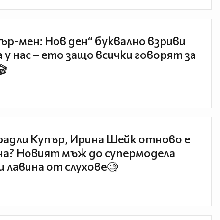
ър-мен: Нов ден“ буквално взриви
 у нас – ето защо всички говорят за
🎬
радли Купър, Ирина Шейк отново е
а? Новият мъж до супермодела
и лавина от слухове🧐