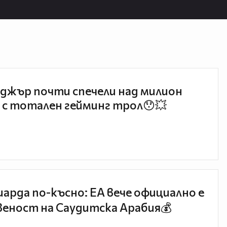
джър почти спечели над милион
 с тотален гейминг трол😯💥
иарда по-късно: EA вече официално е
еност на Саудитска Арабия💰