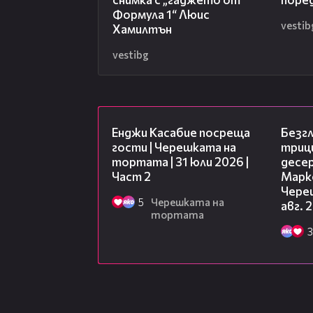
Формула 1“ Люис
vestib
Хамилтън
vestibg
16:45
Енджи Касабие посреща
Безг
гости | Черешката на
триц
тортата | 31 юли 2026 |
десе
Част 2
Марк
Чере
5
Черешката на
авг. 
тортата
3