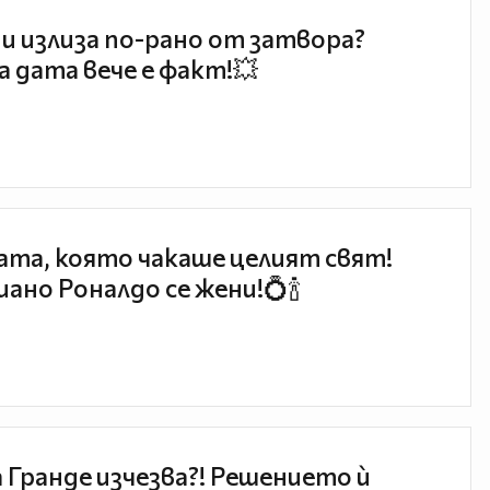
и излиза по-рано от затвора?
 дата вече е факт!💥
та, която чакаше целият свят!
ано Роналдо се жени!💍🍾
 Гранде изчезва?! Решението ѝ