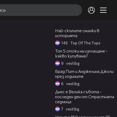
03:14
Най-скъпите снимки в
историята
149
Top Of The Tops
01:25
Топ 5 стоки на изплащане -
какво купуваме?
9
vestibg
01:21
Брад Пит и Анджелина Джоли
през годините
6
vestibg
01:16
Днес е Велика събота -
последен ден от Страстната
седмица
7
vestibg
05:14
Шоуто "50 години номер 8"