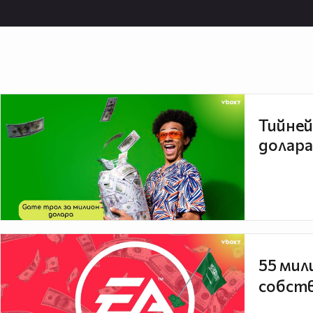
Тийней
долара
55 мил
собств