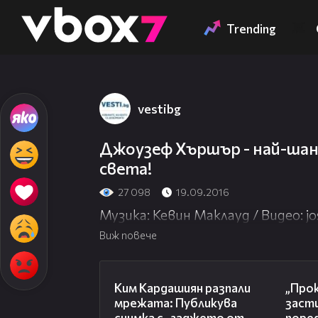
Member of
👾
Trending
vestibg
Джоузеф Хършър - най-ша
света!
27 098
19.09.2016
Музика: Кевин Маклауд / Видео: j
Виж повече
00:57
Ким Кардашиян разпали
„Про
мрежата: Публикува
засти
снимка с „гаджето от
поре