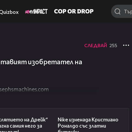
Quizbox
СЛЕДВАЙ
255
нтавият изобретател на
osephsmachines.com
00:59
01:04
клятието на Дрейк“
Nike изненада Кристиано
гна самия него за
Роналдо със златни
ден път!
бутонки