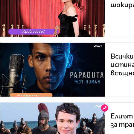
шокира
Всички
истина
всъщно
Елиът 
за тра