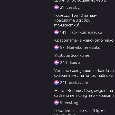
21
vestibg
04:35
Горещо! Топ 10 на най-
красивите и добри
тенисистки!
141
Най-яките мацки
03:54
Красотата на женското тяло
97
Най-яките мацки
05:18
Улови ги всичките!!!
240
Защо
03:03
Урок по самозащита - какви са
слабите места на противника
241
oceliavane
07:44
Никос Вертис: След музиката
са жените,а след тях - храната
9
vestibg
27:51
Головете на кръга (3 кръг,