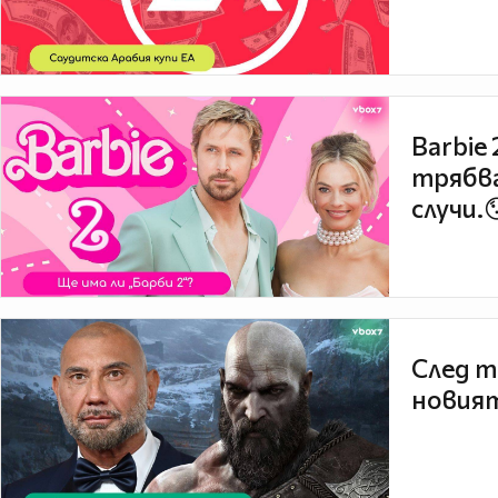
Barbie
трябва
случи.
След т
новият