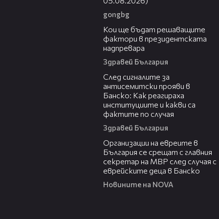
05.08.2026)
gongbg
23:57
Кои ще бъдат решаващите
фактори в президентската
надпревара
Здравей България
05:56
След сигналите за
антисемитски прояви в
Банско: Как реагираха
институциите и какви са
фактите по случая
Здравей България
00:42
Организации на евреите в
България се срещат с главния
секретар на МВР след случая с
еврейските деца в Банско
Новините на NOVA