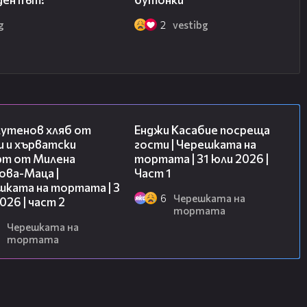
g
2
vestibg
15:35
10:44
лутенов хляб от
Енджи Касабие посреща
и и хърватски
гости | Черешката на
рт от Милена
тортата | 31 юли 2026 |
ова-Маца |
Част 1
шката на тортата | 3
6
Черешката на
2026 | част 2
тортата
Черешката на
тортата