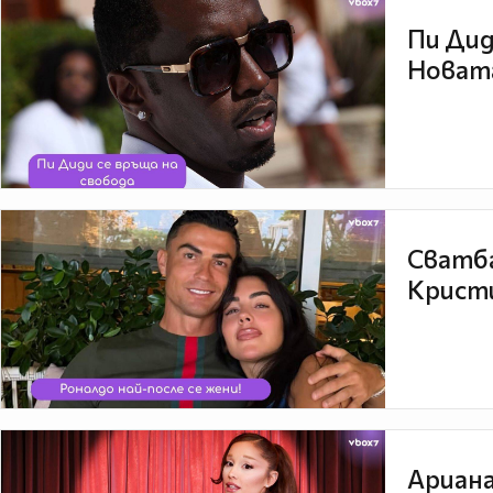
Пи Дид
Новата
Сватба
Кристи
Ариана