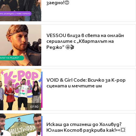
заедно!😍
VESSOU влиза в света на онлайн
сериалите с „Кварталът на
Реджо“ 🤩🎬
VOID & Girl Code: Всичко за K-pop
сцената и мечтите им
07:50
Искаш да стигнеш до Холивуд?
Юлиан Костов разкрива как!👀💥