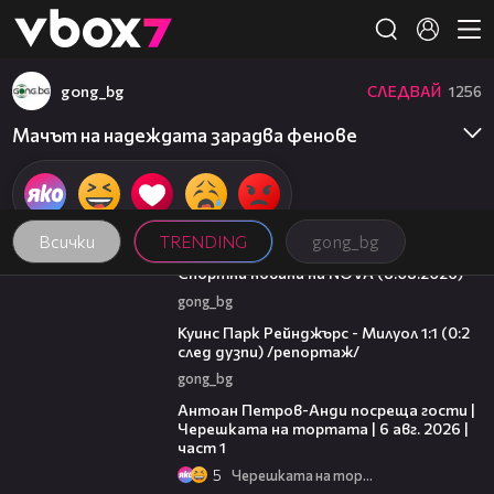
Member of
👾
gong_bg
СЛЕДВАЙ
1256
Мачът на надеждата зарадва фенове
Всички
TRENDING
gong_bg
04:09
Спортни новини на NOVA (8.08.2026)
gong_bg
08:50
Куинс Парк Рейнджърс - Милуол 1:1 (0:2
след дузпи) /репортаж/
gong_bg
19:09
Антоан Петров-Анди посреща гости |
Черешката на тортата | 6 авг. 2026 |
част 1
5
Черешката на тортата
10:44