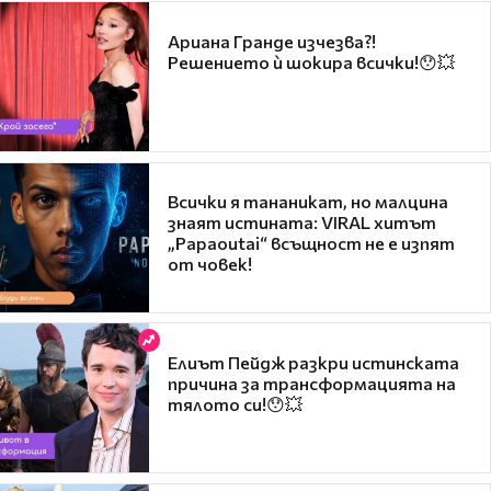
Ариана Гранде изчезва?!
Решението ѝ шокира всички!😯💥
Всички я тананикат, но малцина
знаят истината: VIRAL хитът
„Papaoutai“ всъщност не е изпят
от човек!
Елиът Пейдж разкри истинската
причина за трансформацията на
тялото си!😯💥