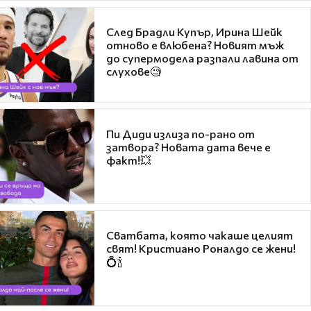
След Брадли Купър, Ирина Шейк
отново е влюбена? Новият мъж
до супермодела разпали лавина от
слухове🧐
Пи Диди излиза по-рано от
затвора? Новата дата вече е
факт!💥
Сватбата, която чакаше целият
свят! Кристиано Роналдо се жени!
💍🍾