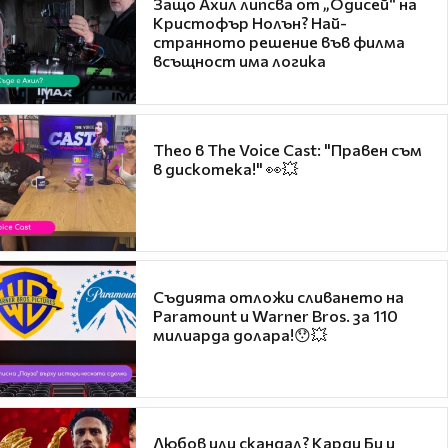
Защо Ахил липсва от „Одисей“ на
Кристофър Нолън? Най-
странното решение във филма
всъщност има логика
Theo в The Voice Cast: "Правен съм
в дискотека!" 👀💥
Съдията отложи сливането на
Paramount и Warner Bros. за 110
милиарда долара!😯💥
Любов или скандал? Карди Би и