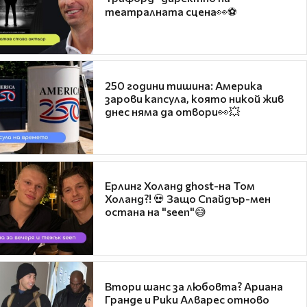
театралната сцена👀⚽
250 години тишина: Америка
зарови капсула, която никой жив
днес няма да отвори👀💥
Ерлинг Холанд ghost-на Том
Холанд?! 💀 Защо Спайдър-мен
остана на "seen"😅
Втори шанс за любовта? Ариана
Гранде и Рики Алварес отново