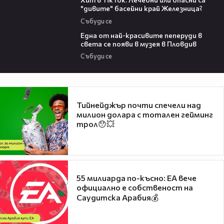
"дивите" басейни край Железница?
Събуди се
02:48
Една от най-красивите пеперуди в
света се появи в музея в Пловдив
Събуди се
Тийнейджър почти спечели над
милион долара с тотален гейминг
трол😯💥
55 милиарда по-късно: EA вече
официално е собственост на
Саудитска Арабия💰