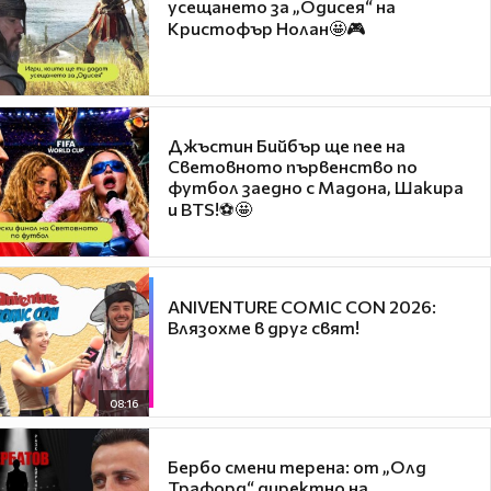
усещането за „Одисея“ на
Кристофър Нолан🤩🎮
Джъстин Бийбър ще пее на
Световното първенство по
футбол заедно с Мадона, Шакира
и BTS!⚽🤩
ANIVENTURE COMIC CON 2026:
Влязохме в друг свят!
08:16
Бербо смени терена: от „Олд
Трафорд“ директно на