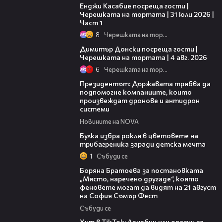
Енджи Касабие посреща гости |
Черешката на тортата | 31 юли 2026 |
Част 1
8
Черешката на тортата
17:43
Димитър Донски посреща гости |
Черешката на тортата | 4 авг. 2026
6
Черешката на тортата
07:12
Президентът: Държавата трябва да
подпомогне компаниите, които
произвеждат дронове и антидрон
системи
Новините на NOVA
05:08
Булка избра рокля в цветовете на
трибагреника заради детска мечта
1
Събуди се
11:27
Боряна Братоева за постановката
„Място, наречено другаде“, която
феновете могат да видят на 21 август
на София Съмър Фест
Събуди се
05:33
Хит в TikTok: Лечебни или опасни са