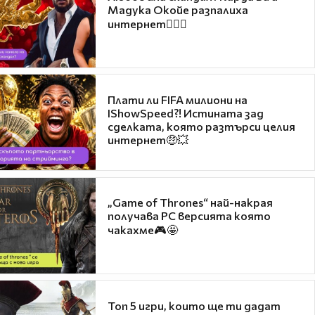
Мадука Окойе разпалиха
интернет❤️‍🔥🔥
Плати ли FIFA милиони на
IShowSpeed?! Истината зад
сделката, която разтърси целия
интернет🤑💥
„Game of Thrones“ най-накрая
получава PC версията която
чакахме🎮🤩
Топ 5 игри, които ще ти дадат