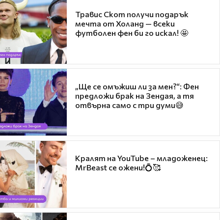
Травис Скот получи подарък
мечта от Холанд — всеки
футболен фен би го искал! 🤩
„Ще се омъжиш ли за мен?“: Фен
предложи брак на Зендая, а тя
отвърна само с три думи😅
Кралят на YouTube – младоженец:
MrBeast се ожени!💍🥰