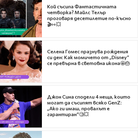
Кой съсипа Фантастичната
четворка? Майлс Телър
проговаря десетилетие по-късно
🎬👀💥
Селена Гомес празнува рождения
си ден: Как момичето от „Disney“
се превърна в световна икона🤩🎂
Джон Сина сподели 4 неща, които
могат да съсипят всяко GenZ:
„Ако ги имаш, провалът е
гарантиран“🧐💥