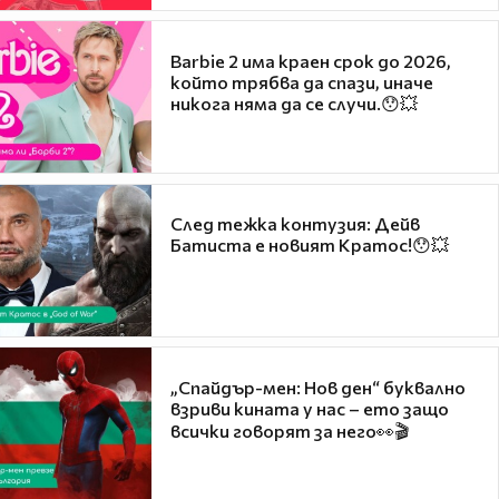
Barbie 2 има краен срок до 2026,
който трябва да спази, иначе
никога няма да се случи.😯💥
След тежка контузия: Дейв
Батиста е новият Кратос!😯💥
„Спайдър-мен: Нов ден“ буквално
взриви кината у нас – ето защо
всички говорят за него👀🎬