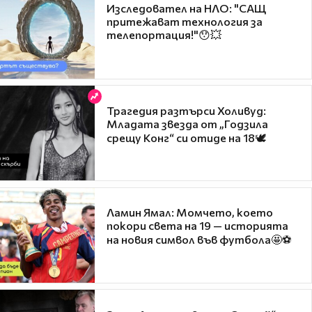
Изследовател на НЛО: "САЩ
притежават технология за
телепортация!"😯💥
Трагедия разтърси Холивуд:
Младата звезда от „Годзила
срещу Конг“ си отиде на 18🕊️
Ламин Ямал: Момчето, което
покори света на 19 — историята
на новия символ във футбола🤩⚽