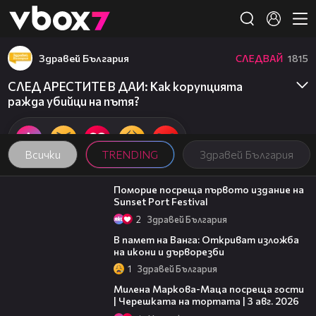
Member of
👾
Здравей България
СЛЕДВАЙ
1815
СЛЕД АРЕСТИТЕ В ДАИ: Как корупцията
ражда убийци на пътя?
Всички
TRENDING
Здравей България
05:54
Поморие посреща първото издание на
Sunset Port Festival
2
Здравей България
07:17
В памет на Ванга: Откриват изложба
на икони и дърворезби
1
Здравей България
20:17
Милена Маркова-Маца посреща гости
| Черешката на тортата | 3 авг. 2026