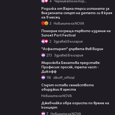
4
Черешката на тортата
03:09
Родилка от Варна търси истината за
внезапната смърт на детето си в края
на 9 месец
3
Новините на NOVA
05:54
Поморие посреща първото издание на
Sunset Port Festival
2
Здравей България
02:08
"Асфалтират" дървета във Видин
273
Здравей България
21:54
Миролюба Бенатова представя:
Професия: просяк, трета част -
Дикофф
116
dikoff_official
03:24
Съдът остави семейството
обирджии в ареста
Новините на NOVA
01:46
Джебчийка обра хористи по време на
концерт
7
Новините на NOVA