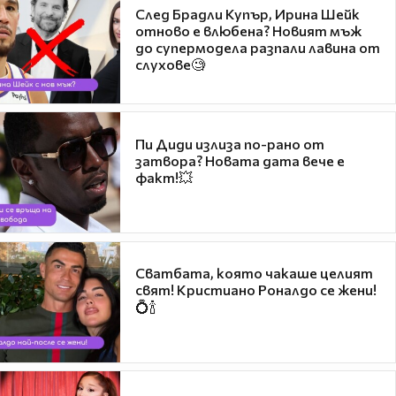
След Брадли Купър, Ирина Шейк
отново е влюбена? Новият мъж
до супермодела разпали лавина от
слухове🧐
Пи Диди излиза по-рано от
затвора? Новата дата вече е
факт!💥
Сватбата, която чакаше целият
свят! Кристиано Роналдо се жени!
💍🍾