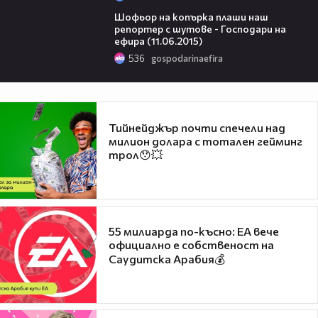
05:26
Шофьор на копърка плаши наш
репортер с шутове - Господари на
ефира (11.06.2015)
536
gospodarinaefira
Тийнейджър почти спечели над
милион долара с тотален гейминг
трол😯💥
55 милиарда по-късно: EA вече
официално е собственост на
Саудитска Арабия💰