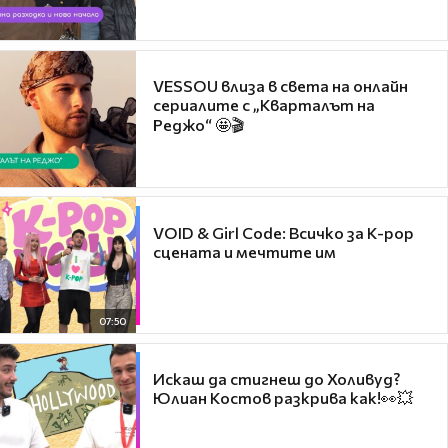
VESSOU влиза в света на онлайн
сериалите с „Кварталът на
Реджо“ 🤩🎬
VOID & Girl Code: Всичко за K-pop
сцената и мечтите им
07:50
Искаш да стигнеш до Холивуд?
Юлиан Костов разкрива как!👀💥