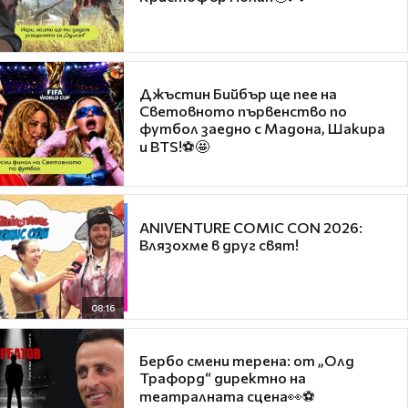
Джъстин Бийбър ще пее на
Световното първенство по
футбол заедно с Мадона, Шакира
и BTS!⚽🤩
ANIVENTURE COMIC CON 2026:
Влязохме в друг свят!
08:16
Бербо смени терена: от „Олд
Трафорд“ директно на
театралната сцена👀⚽