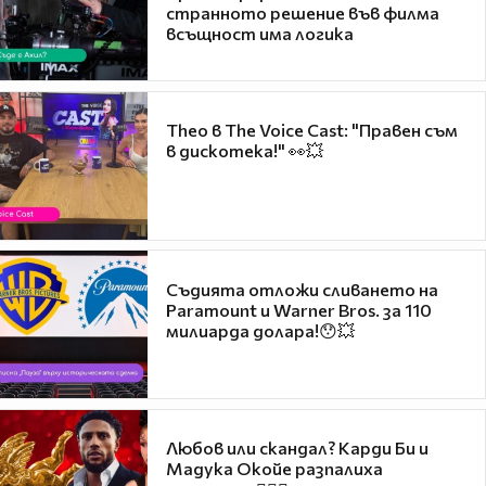
странното решение във филма
всъщност има логика
Theo в The Voice Cast: "Правен съм
в дискотека!" 👀💥
Съдията отложи сливането на
Paramount и Warner Bros. за 110
милиарда долара!😯💥
Любов или скандал? Карди Би и
Мадука Окойе разпалиха