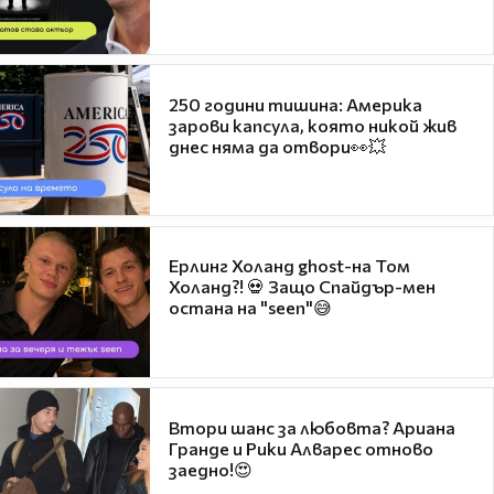
250 години тишина: Америка
зарови капсула, която никой жив
днес няма да отвори👀💥
Ерлинг Холанд ghost-на Том
Холанд?! 💀 Защо Спайдър-мен
остана на "seen"😅
Втори шанс за любовта? Ариана
Гранде и Рики Алварес отново
заедно!😍