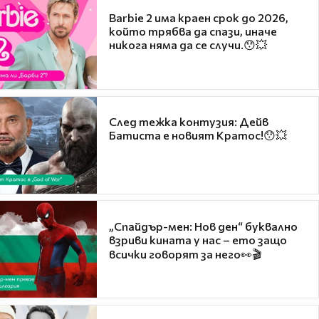
Barbie 2 има краен срок до 2026,
който трябва да спази, иначе
никога няма да се случи.😯💥
След тежка контузия: Дейв
Батиста е новият Кратос!😯💥
„Спайдър-мен: Нов ден“ буквално
взриви кината у нас – ето защо
всички говорят за него👀🎬