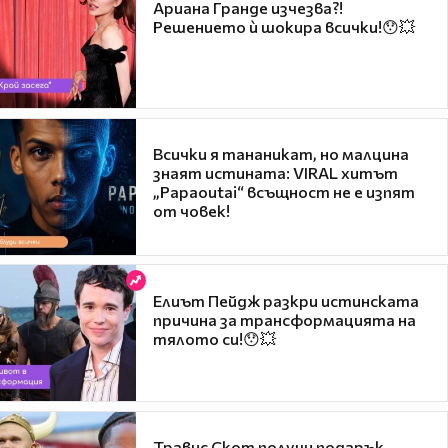
Ариана Гранде изчезва?!
Решението ѝ шокира всички!😯💥
Всички я тананикат, но малцина
знаят истината: VIRAL хитът
„Papaoutai“ всъщност не е изпят
от човек!
Елиът Пейдж разкри истинската
причина за трансформацията на
тялото си!😯💥
Травис Скот получи подарък