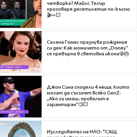
четворка? Майлс Телър
проговаря десетилетие по-късно
🎬👀💥
Селена Гомес празнува рождения
си ден: Как момичето от „Disney“
се превърна в световна икона🤩🎂
Джон Сина сподели 4 неща, които
могат да съсипят всяко GenZ:
„Ако ги имаш, провалът е
гарантиран“🧐💥
Изследовател на НЛО: "САЩ