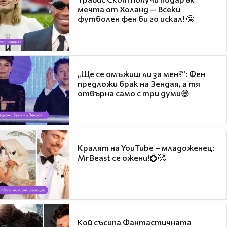
мечта от Холанд — всеки
футболен фен би го искал! 🤩
„Ще се омъжиш ли за мен?“: Фен
предложи брак на Зендая, а тя
отвърна само с три думи😅
Кралят на YouTube – младоженец:
MrBeast се ожени!💍🥰
Кой съсипа Фантастичната