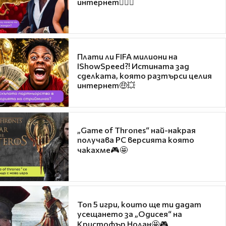
интернет❤️‍🔥🔥
Плати ли FIFA милиони на
IShowSpeed?! Истината зад
сделката, която разтърси целия
интернет🤑💥
„Game of Thrones“ най-накрая
получава PC версията която
чакахме🎮🤩
Топ 5 игри, които ще ти дадат
усещането за „Одисея“ на
Кристофър Нолан🤩🎮