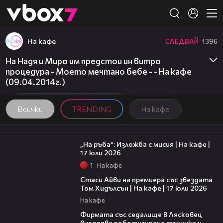
Member of
👾
На кафе
СЛЕДВАЙ
1396
На Надя и Миро им предстои ин витро
процедура - Моето мечтано бебе - - На кафе
(09.04.2014г.)
Всички
TRENDING
На кафе
09:09
„На ръба“: Изложба с мисия | На кафе |
17 юли 2026
1
На кафе
02:58
Стаси Айви на премиера със звездата
Том Хидълсън | На кафе | 17 юли 2026
На кафе
00:06
Фирмата със седалище в Лясковец
внедрява роботизирана техника и