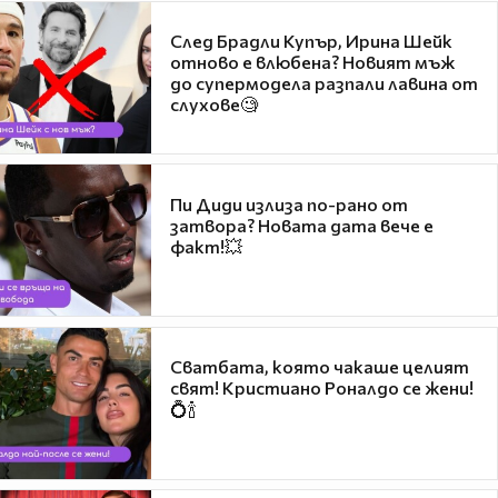
След Брадли Купър, Ирина Шейк
отново е влюбена? Новият мъж
до супермодела разпали лавина от
слухове🧐
Пи Диди излиза по-рано от
затвора? Новата дата вече е
факт!💥
Сватбата, която чакаше целият
свят! Кристиано Роналдо се жени!
💍🍾