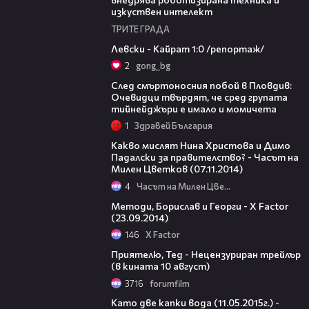
изкуствен интелект
ТРИТЕ ГРАДА
05:57
Левски - Кайрат 1:0 /репортаж/
2
gong_bg
09:32
След смъртоносния побой в Пловдив:
Очевидци твърдят, че сред групата
тийнейджъри е имало и момичета
1
Здравей България
13:50
Какво мислят Нина Христова и Димо
Падалски за правителство? - Часът на
Милен Цветков (07.11.2014)
4
Часът на Милен Цветков
05:13
Методи, Борислав и Георги - X Factor
(23.09.2014)
146
X Factor
03:00
Приятелю, Тед - Нецензуриран трейлър
(в кината 10 август)
3716
forumfilm
48:01
Като две капки вода (11.05.2015г.) -