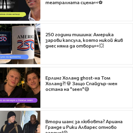
театралната сцена👀⚽
250 години тишина: Америка
зарови капсула, която никой жив
днес няма да отвори👀💥
Ерлинг Холанд ghost-на Том
Холанд?! 💀 Защо Спайдър-мен
остана на "seen"😅
Втори шанс за любовта? Ариана
Гранде и Рики Алварес отново
заедно!😍