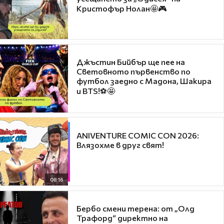
Кристофър Нолан🤩🎮
Джъстин Бийбър ще пее на
Световното първенство по
футбол заедно с Мадона, Шакира
и BTS!⚽🤩
ANIVENTURE COMIC CON 2026:
Влязохме в друг свят!
08:16
Бербо смени терена: от „Олд
Трафорд“ директно на