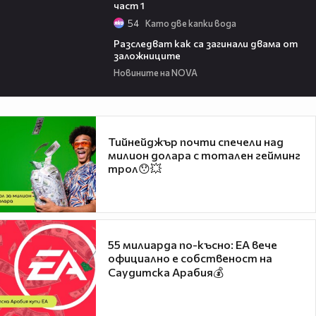
част 1
54
Като две капки вода
02:00
Разследват как са загинали двама от
заложниците
Новините на NOVA
Тийнейджър почти спечели над
милион долара с тотален гейминг
трол😯💥
55 милиарда по-късно: EA вече
официално е собственост на
Саудитска Арабия💰