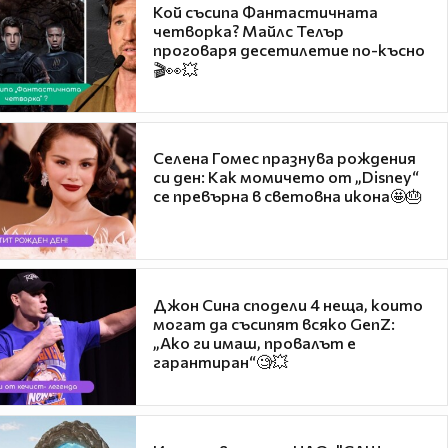
Кой съсипа Фантастичната
четворка? Майлс Телър
проговаря десетилетие по-късно
🎬👀💥
Селена Гомес празнува рождения
си ден: Как момичето от „Disney“
се превърна в световна икона🤩🎂
Джон Сина сподели 4 неща, които
могат да съсипят всяко GenZ:
„Ако ги имаш, провалът е
гарантиран“🧐💥