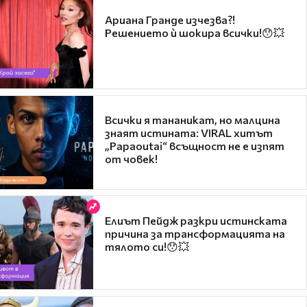
Ариана Гранде изчезва?!
Решението ѝ шокира всички!😯💥
Всички я тананикат, но малцина
знаят истината: VIRAL хитът
„Papaoutai“ всъщност не е изпят
от човек!
Елиът Пейдж разкри истинската
причина за трансформацията на
тялото си!😯💥