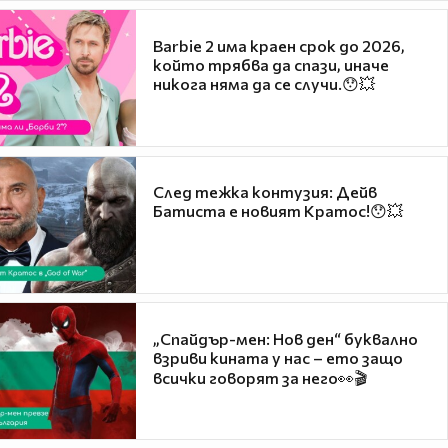
Barbie 2 има краен срок до 2026,
който трябва да спази, иначе
никога няма да се случи.😯💥
След тежка контузия: Дейв
Батиста е новият Кратос!😯💥
„Спайдър-мен: Нов ден“ буквално
взриви кината у нас – ето защо
всички говорят за него👀🎬