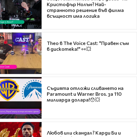
Кристофър Нолън? Най-
странното решение във филма
всъщност има логика
Theo в The Voice Cast: "Правен съм
в дискотека!" 👀💥
Съдията отложи сливането на
Paramount и Warner Bros. за 110
милиарда долара!😯💥
Любов или скандал? Карди Би и