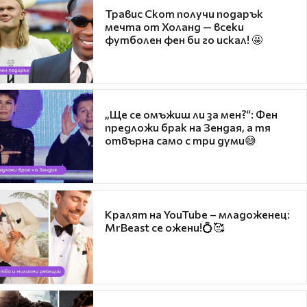
Травис Скот получи подарък
мечта от Холанд — всеки
футболен фен би го искал! 🤩
„Ще се омъжиш ли за мен?“: Фен
предложи брак на Зендая, а тя
отвърна само с три думи😅
Кралят на YouTube – младоженец:
MrBeast се ожени!💍🥰