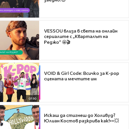
VESSOU влиза в света на онлайн
сериалите с „Кварталът на
Реджо“ 🤩🎬
VOID & Girl Code: Всичко за K-pop
сцената и мечтите им
07:50
Искаш да стигнеш до Холивуд?
Юлиан Костов разкрива как!👀💥