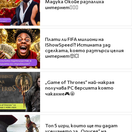
Мадука Окойе разпалиха
интернет❤️‍🔥🔥
Плати ли FIFA милиони на
IShowSpeed?! Истината зад
сделката, която разтърси целия
интернет🤑💥
„Game of Thrones“ най-накрая
получава PC версията която
чакахме🎮🤩
Топ 5 игри, които ще ти дадат
усещането за „Одисея“ на