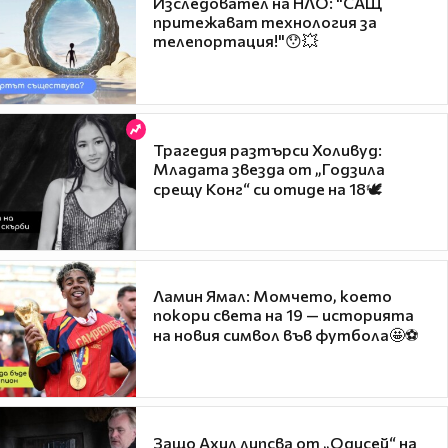
Изследовател на НЛО: "САЩ
притежават технология за
телепортация!"😯💥
Трагедия разтърси Холивуд:
Младата звезда от „Годзила
срещу Конг“ си отиде на 18🕊️
Ламин Ямал: Момчето, което
покори света на 19 — историята
на новия символ във футбола🤩⚽
Защо Ахил липсва от „Одисей“ на