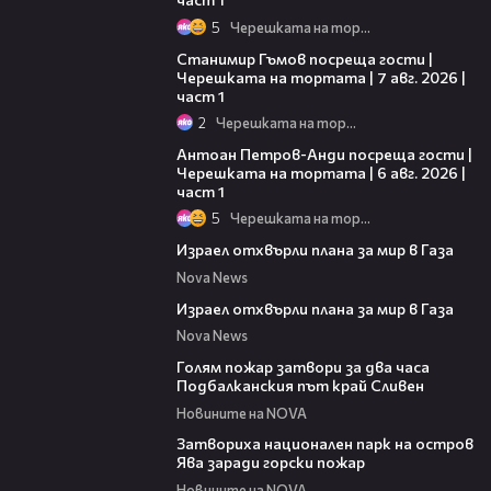
5
Черешката на тортата
16:22
Станимир Гъмов посреща гости |
Черешката на тортата | 7 авг. 2026 |
част 1
2
Черешката на тортата
19:09
Антоан Петров-Анди посреща гости |
Черешката на тортата | 6 авг. 2026 |
част 1
5
Черешката на тортата
00:46
Израел отхвърли плана за мир в Газа
Nova News
00:46
Израел отхвърли плана за мир в Газа
Nova News
00:36
Голям пожар затвори за два часа
Подбалканския път край Сливен
Новините на NOVA
00:50
Затвориха национален парк на остров
Ява заради горски пожар
Новините на NOVA