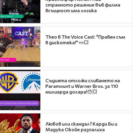
странното решение във филма
всъщност има логика
Theo в The Voice Cast: "Правен съм
в дискотека!" 👀💥
Съдията отложи сливането на
Paramount и Warner Bros. за 110
милиарда долара!😯💥
Любов или скандал? Карди Би и
Мадука Окойе разпалиха