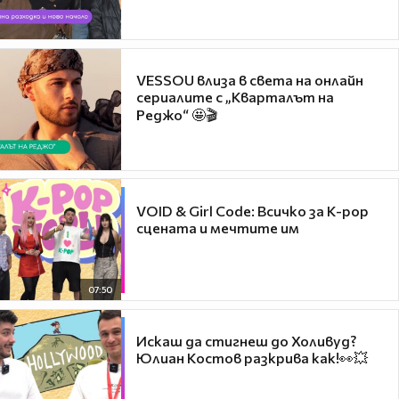
VESSOU влиза в света на онлайн
сериалите с „Кварталът на
Реджо“ 🤩🎬
VOID & Girl Code: Всичко за K-pop
сцената и мечтите им
07:50
Искаш да стигнеш до Холивуд?
Юлиан Костов разкрива как!👀💥