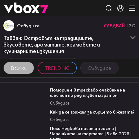
Member of
👾
Събуди се
СЛЕДВАЙ
1212
Тайван: Островът на традициите,
вкусовете, ароматите, храмовете и
кулинарните изкушения
Всички
TRENDING
Събуди се
03:22
Поморие е в трескаво очакване на
шестия по ред плувен маратон
Събуди се
07:56
Как да се грижим за сърцето в жегата?
Събуди се
19:25
Поли Недкова посреща гости |
Черешката на тортата | 5 авг. 2026 |
част 1