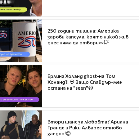
250 години тишина: Америка
зарови капсула, която никой жив
днес няма да отвори👀💥
Ерлинг Холанд ghost-на Том
Холанд?! 💀 Защо Спайдър-мен
остана на "seen"😅
Втори шанс за любовта? Ариана
Гранде и Рики Алварес отново
заедно!😍