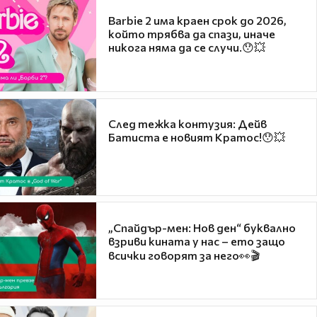
Barbie 2 има краен срок до 2026,
който трябва да спази, иначе
никога няма да се случи.😯💥
След тежка контузия: Дейв
Батиста е новият Кратос!😯💥
„Спайдър-мен: Нов ден“ буквално
взриви кината у нас – ето защо
всички говорят за него👀🎬