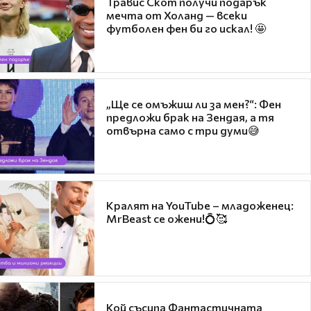
Травис Скот получи подарък
мечта от Холанд — всеки
футболен фен би го искал! 🤩
„Ще се омъжиш ли за мен?“: Фен
предложи брак на Зендая, а тя
отвърна само с три думи😅
Кралят на YouTube – младоженец:
MrBeast се ожени!💍🥰
Кой съсипа Фантастичната