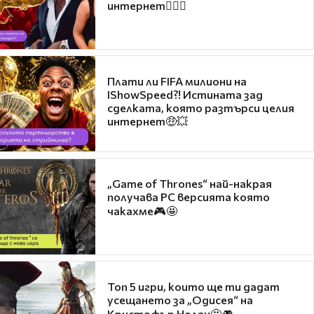
интернет❤️‍🔥🔥
Плати ли FIFA милиони на
IShowSpeed?! Истината зад
сделката, която разтърси целия
интернет🤑💥
„Game of Thrones“ най-накрая
получава PC версията която
чакахме🎮🤩
Топ 5 игри, които ще ти дадат
усещането за „Одисея“ на
Кристофър Нолан🤩🎮