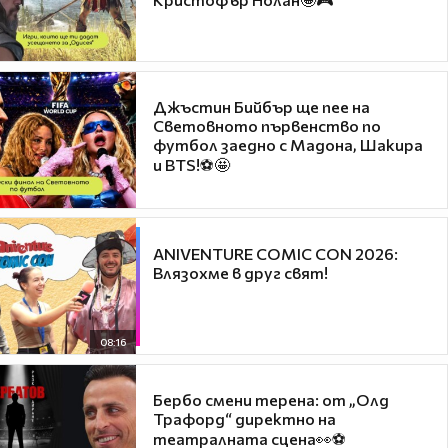
Джъстин Бийбър ще пее на
Световното първенство по
футбол заедно с Мадона, Шакира
и BTS!⚽🤩
ANIVENTURE COMIC CON 2026:
Влязохме в друг свят!
08:16
Бербо смени терена: от „Олд
Трафорд“ директно на
театралната сцена👀⚽