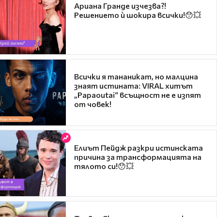
Ариана Гранде изчезва?!
Решението ѝ шокира всички!😯💥
Всички я тананикат, но малцина
знаят истината: VIRAL хитът
„Papaoutai“ всъщност не е изпят
от човек!
Елиът Пейдж разкри истинската
причина за трансформацията на
тялото си!😯💥