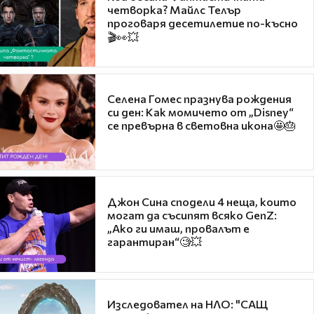
четворка? Майлс Телър
проговаря десетилетие по-късно
🎬👀💥
Селена Гомес празнува рождения
си ден: Как момичето от „Disney“
се превърна в световна икона🤩🎂
Джон Сина сподели 4 неща, които
могат да съсипят всяко GenZ:
„Ако ги имаш, провалът е
гарантиран“🧐💥
Изследовател на НЛО: "САЩ