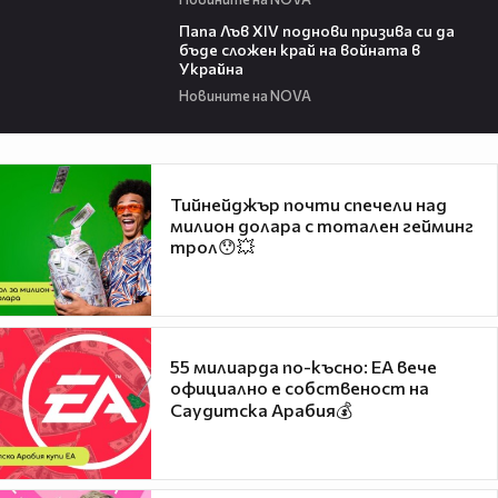
02:28
Папа Лъв XIV поднови призива си да
бъде сложен край на войната в
Украйна
Новините на NOVA
Тийнейджър почти спечели над
милион долара с тотален гейминг
трол😯💥
55 милиарда по-късно: EA вече
официално е собственост на
Саудитска Арабия💰