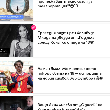
притежават технология за
телепортация!"😯💥
Трагедия разтърси Холивуд:
Младата звезда от „Годзила
срещу Конг“ си отиде на 18🕊️
Ламин Ямал: Момчето, което
покори света на 19 — историята
на новия символ във футбола🤩⚽
Защо Ахил липсва от „Одисей“ на
Кристофър Нолън? Най-