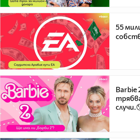
55 мил
собств
Barbie
трябва
случи.