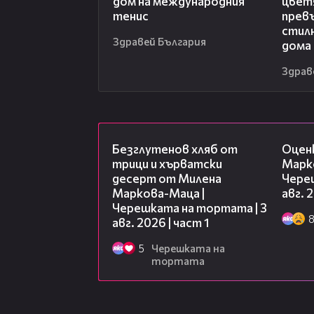
дом на международния
цвет
тенис
превъ
стил
Здравей България
дома
Здрав
16:02
Безглутенов хляб от
Оцен
трици и хърватски
Марк
десерт от Милена
Чере
Маркова-Маца |
авг. 
Черешката на тортата | 3
авг. 2026 | част 1
5
Черешката на
тортата