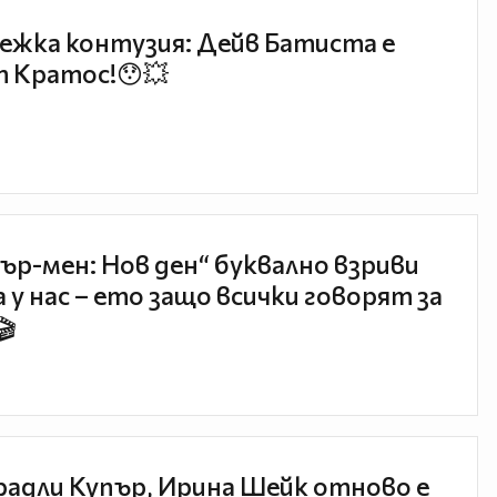
ежка контузия: Дейв Батиста е
 Кратос!😯💥
ър-мен: Нов ден“ буквално взриви
 у нас – ето защо всички говорят за
🎬
радли Купър, Ирина Шейк отново е