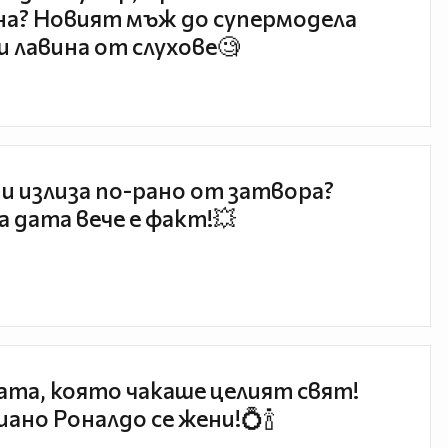
а? Новият мъж до супермодела
и лавина от слухове🧐
и излиза по-рано от затвора?
 дата вече е факт!💥
та, която чакаше целият свят!
ано Роналдо се жени!💍🍾