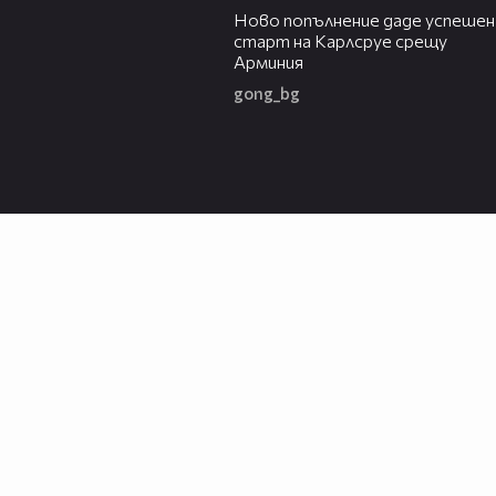
Ново попълнение даде успешен
старт на Карлсруе срещу
Арминия
gong_bg