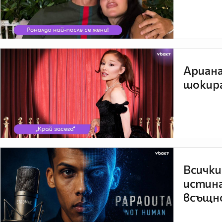
Ариана
шокира
Всички
истина
всъщно