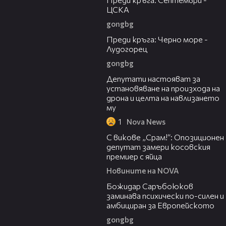
ЦСКА
gongbg
05:23
Преди кръга: Черно море -
Лудогорец
gongbg
00:59
Депутати настояват за
установяване на произхода на
дрона и целта на навлизането
му
1
Nova News
01:24
С викове „Срам!“: Опозиционен
депутат замери косовския
премиер с яйца
Новините на NOVA
03:43
Божидар Саръбоюков
заминава психически по-силен и
амбициран за Европейското
gongbg
03:11