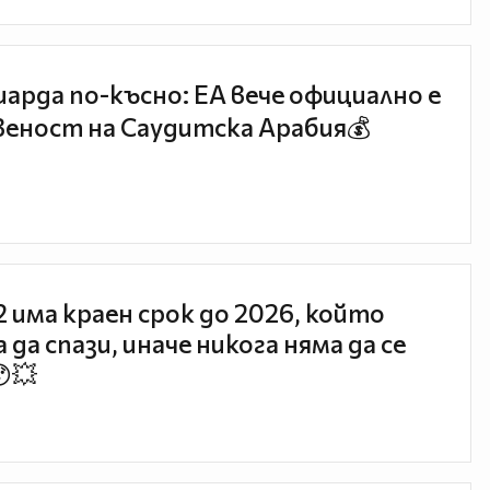
иарда по-късно: EA вече официално е
еност на Саудитска Арабия💰
 2 има краен срок до 2026, който
 да спази, иначе никога няма да се
😯💥