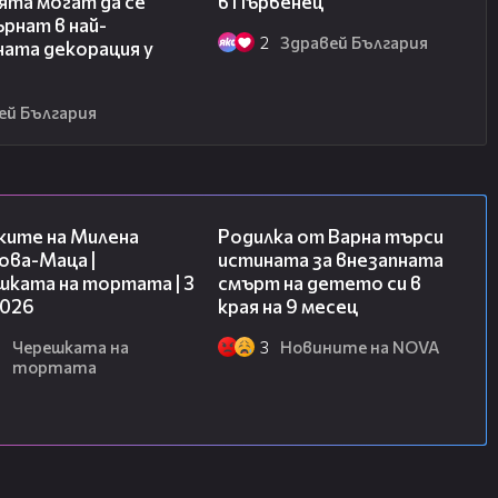
ята могат да се
в Първенец
рнат в най-
2
Здравей България
ната декорация у
ей България
14:06
03:09
ките на Милена
Родилка от Варна търси
ова-Маца |
истината за внезапната
шката на тортата | 3
смърт на детето си в
2026
края на 9 месец
8
Черешката на
3
Новините на NOVA
тортата