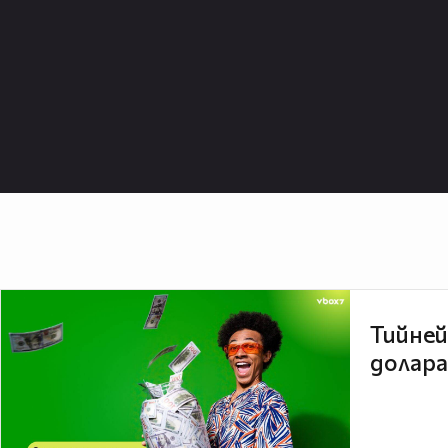
Тийней
долара