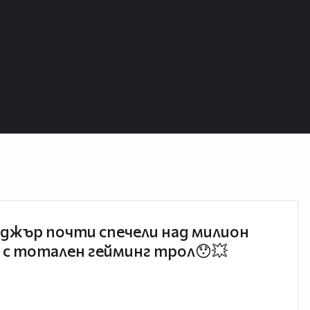
джър почти спечели над милион
 с тотален гейминг трол😯💥