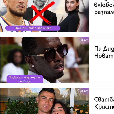
влюбен
разпал
Пи Дид
Новата
Сватба
Кристи