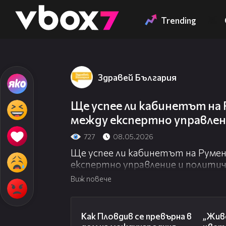
Member of
👾
Trending
Здравей България
Ще успее ли кабинетът на 
между експертно управлен
727
08.05.2026
Ще успее ли кабинетът на Румен
експертно управление и политич
Виж повече
03:09
Как Пловдив се превърна в
„Живе