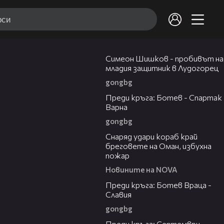
03:07
Симеон Шишков - пробивът на
младия защитник в Лудогорец
gongbg
05:30
Преди кръга: Ботев - Спартак
Варна
gongbg
01:04
Снаряд удари кораб край
бреговете на Оман, избухна
пожар
Новините на NOVA
06:28
Преди кръга: Ботев Враца -
Славия
gongbg
06:25
Преди кръга: Септември -