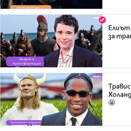
Елиът 
за тра
Травис
Холанд
🤩