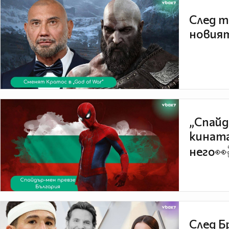
След т
новият
„Спайд
кината
него👀
След Б