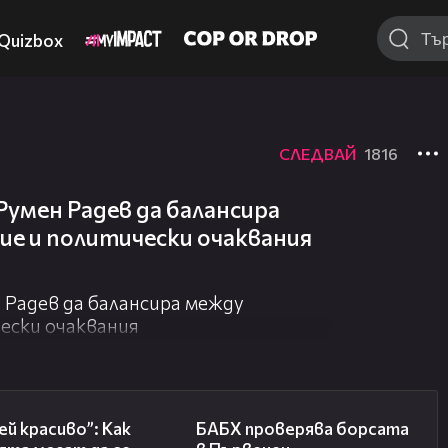
Quizbox
СЛЕДВАЙ
1816
Румен Радев да балансира
ие и политически очаквания
 Радев да балансира между
ески очаквания
04:11
03:57
й красиво”: Как
БАБХ проверява борсата