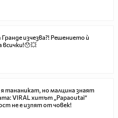
 Гранде изчезва?! Решението ѝ
 всички!😯💥
 я тананикат, но малцина знаят
та: VIRAL хитът „Papaoutai“
ст не е изпят от човек!