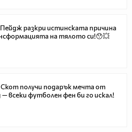
Пейдж разкри истинската причина
нсформацията на тялото си!😯💥
 Скот получи подарък мечта от
 — всеки футболен фен би го искал!