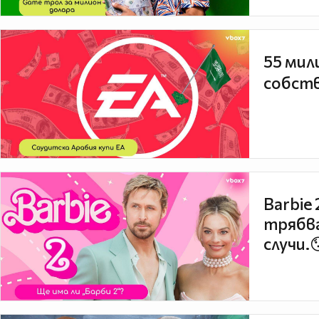
55 мил
собств
Barbie
трябва
случи.