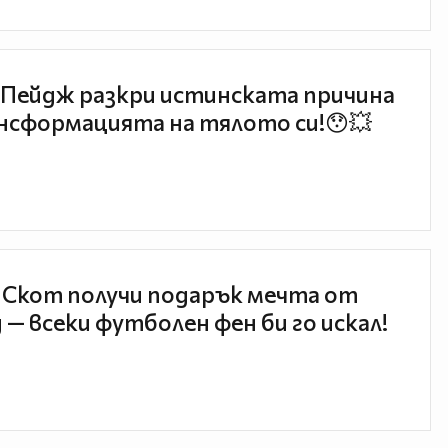
Пейдж разкри истинската причина
нсформацията на тялото си!😯💥
 Скот получи подарък мечта от
 — всеки футболен фен би го искал!