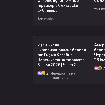
от отвъдното – нов
с бъ
трейлър с български
forumf
субтитри
forumfilm
18:08
Изтънчена
Амер
интернационална вечеря
вечер
от Енджи Касабие |
Чере
Черешката на тортата |
28 юл
31 юли 2026 | Част 2
7
2
Черешката на
тортата