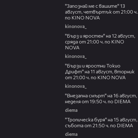
"Запознай ме с вашите" 13
август, четвъртък от 21:00 ч.
по KINO NOVA
kinonova_
00:22
"Бърз и яростен" на 12 август,
сряда от 21:00 ч. по KINO
NOVA
kinonova_
00:31
"Бързи и яростни Токио
Дрифт" на 11 август, вторник
от 21:00 ч. по KINO NOVA
kinonova_
00:33
"Внезапна смърт" на 16 август,
неделя от 19:50 ч. по DIEMA
diema
00:32
"Тропическа буря" на 15 август,
събота от 21:50 ч. по DIEMA
diema
00:30