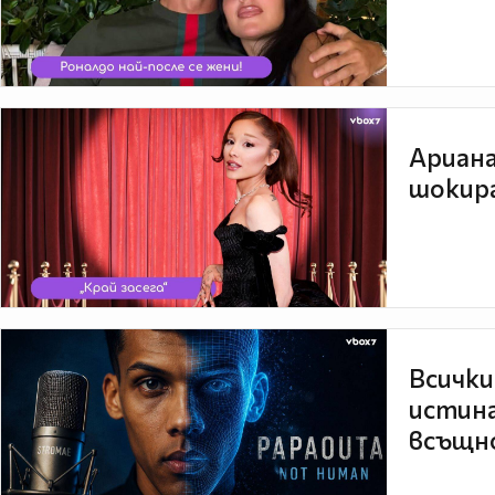
Ариана
шокира
Всички
истина
всъщно