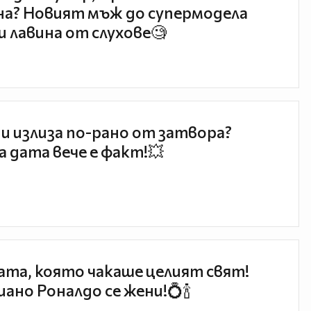
а? Новият мъж до супермодела
и лавина от слухове🧐
и излиза по-рано от затвора?
 дата вече е факт!💥
та, която чакаше целият свят!
ано Роналдо се жени!💍🍾