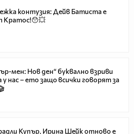
ежка контузия: Дейв Батиста е
 Кратос!😯💥
ър-мен: Нов ден“ буквално взриви
 у нас – ето защо всички говорят за
🎬
радли Купър, Ирина Шейк отново е