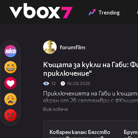
Member of
👾
Trending
forumfilm
Къщата за кукли на Габи: Ф
приключение"
72
19.09.2025
Приключенията на Габи и къщата
екран от 26 септември с #Къщ
Виж повече
01:13
Коварен капан: Бягство
Брута