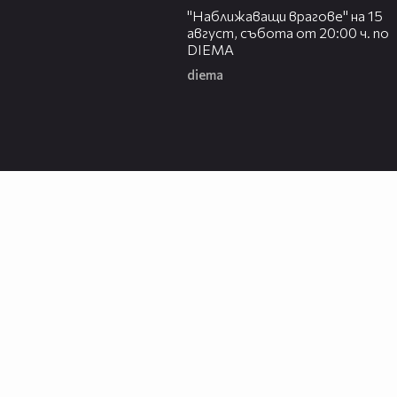
"Наближаващи врагове" на 15
август, събота от 20:00 ч. по
DIEMA
diema