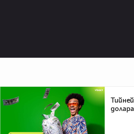
Тийней
долара