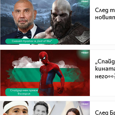
След т
новият
„Спайд
кината
него👀
След Б