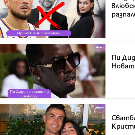
влюбен
разпал
Пи Дид
Новата
Сватба
Кристи