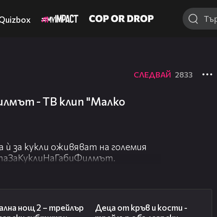
Quizbox
СЛЕДВАЙ
2833
илмът - ТВ клип "Малко
 ѝ за кукли оживяват на големия
атаЗаКуклиНаГабиФилмът.
02:26
02:41
лна нощ 2 – трейлър
Деца от кръв и кости -