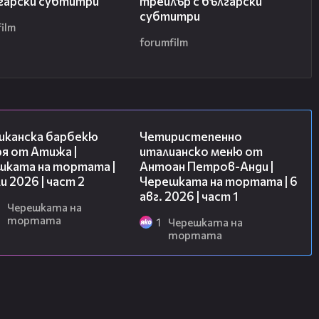
лгарски субтитри
трейлър с български
субтитри
ilm
forumfilm
15:45
15:39
иканска барбекю
Четиристепенно
я от Атижа |
италианско меню от
шката на тортата |
Антоан Петров-Анди |
и 2026 | част 2
Черешката на тортата | 6
авг. 2026 | част 1
Черешката на
тортата
1
Черешката на
тортата