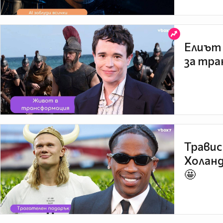
Елиът 
за тра
Травис
Холанд
🤩