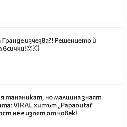
 Гранде изчезва?! Решението ѝ
 всички!😯💥
 я тананикат, но малцина знаят
та: VIRAL хитът „Papaoutai“
ст не е изпят от човек!