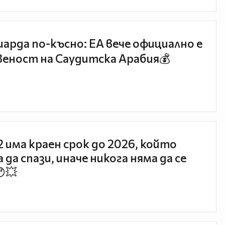
иарда по-късно: EA вече официално е
еност на Саудитска Арабия💰
 2 има краен срок до 2026, който
 да спази, иначе никога няма да се
😯💥