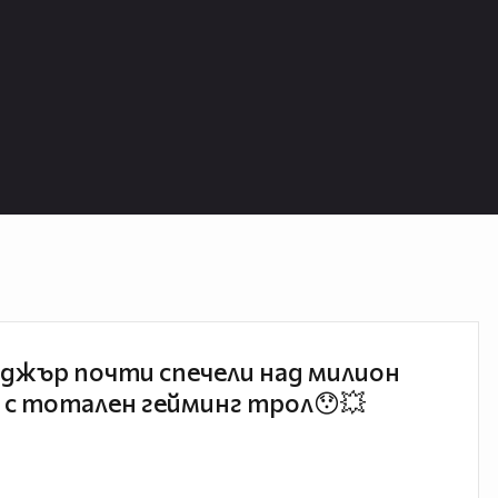
джър почти спечели над милион
 с тотален гейминг трол😯💥