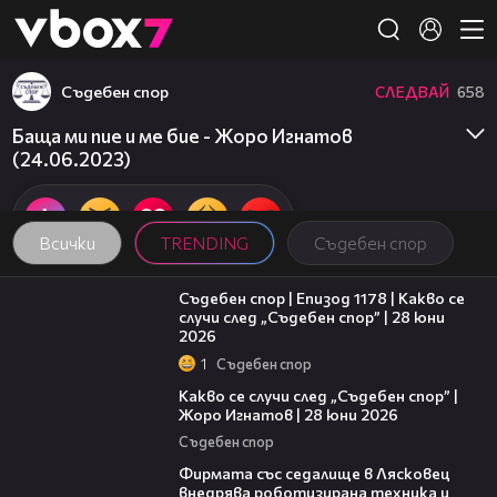
Member of
👾
Съдебен спор
СЛЕДВАЙ
658
Баща ми пие и ме бие - Жоро Игнатов
(24.06.2023)
Всички
TRENDING
Съдебен спор
47:02
Съдебен спор | Епизод 1178 | Какво се
случи след „Съдебен спор” | 28 юни
2026
1
Съдебен спор
15:58
Какво се случи след „Съдебен спор” |
Жоро Игнатов | 28 юни 2026
Съдебен спор
00:06
Фирмата със седалище в Лясковец
внедрява роботизирана техника и