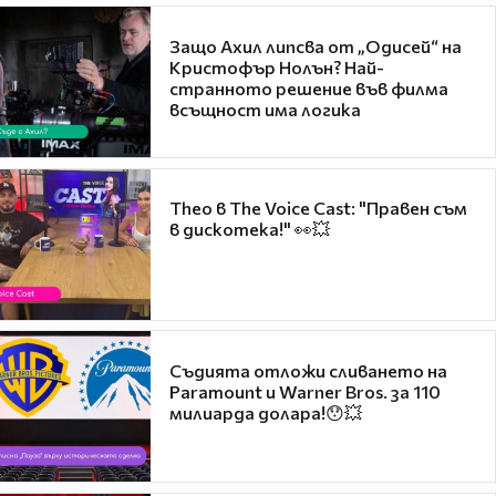
Защо Ахил липсва от „Одисей“ на
Кристофър Нолън? Най-
странното решение във филма
всъщност има логика
Theo в The Voice Cast: "Правен съм
в дискотека!" 👀💥
Съдията отложи сливането на
Paramount и Warner Bros. за 110
милиарда долара!😯💥