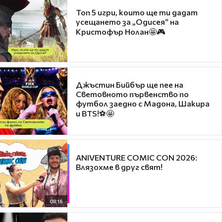
Топ 5 игри, които ще ти дадат
усещането за „Одисея“ на
Кристофър Нолан🤩🎮
Джъстин Бийбър ще пее на
Световното първенство по
футбол заедно с Мадона, Шакира
и BTS!⚽🤩
ANIVENTURE COMIC CON 2026:
Влязохме в друг свят!
08:16