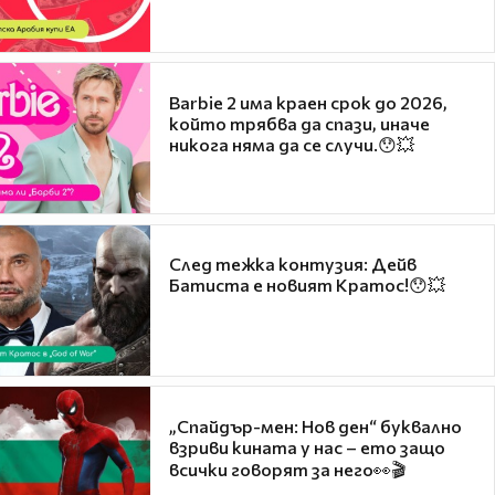
Barbie 2 има краен срок до 2026,
който трябва да спази, иначе
никога няма да се случи.😯💥
След тежка контузия: Дейв
Батиста е новият Кратос!😯💥
„Спайдър-мен: Нов ден“ буквално
взриви кината у нас – ето защо
всички говорят за него👀🎬