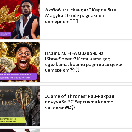
Любов или скандал? Карди Би и
Мадука Окойе разпалиха
интернет❤️‍🔥🔥
Плати ли FIFA милиони на
IShowSpeed?! Истината зад
сделката, която разтърси целия
интернет🤑💥
„Game of Thrones“ най-накрая
получава PC версията която
чакахме🎮🤩