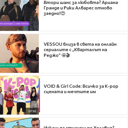
Втори шанс за любовта? Ариана
Гранде и Рики Алварес отново
заедно!😍
VESSOU влиза в света на онлайн
сериалите с „Кварталът на
Реджо“ 🤩🎬
VOID & Girl Code: Всичко за K-pop
сцената и мечтите им
07:50
Искаш да стигнеш до Холивуд?