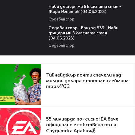
16:36
Наби дъщеря ми в класната стая -
Жоро Игнатов (04.06.2023)
Съдебен спор
46:15
Съдебен спор - Епизод 933 - Наби
дъщеря ми в класната стая
(04.06.2023)
Съдебен спор
Тийнейджър почти спечели над
милион долара с тотален гейминг
трол😯💥
55 милиарда по-късно: EA вече
официално е собственост на
Саудитска Арабия💰