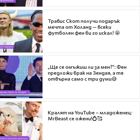
Травис Скот получи подарък
мечта от Холанд — всеки
футболен фен би го искал! 🤩
„Ще се омъжиш ли за мен?“: Фен
предложи брак на Зендая, а тя
отвърна само с три думи😅
Кралят на YouTube – младоженец:
MrBeast се ожени!💍🥰