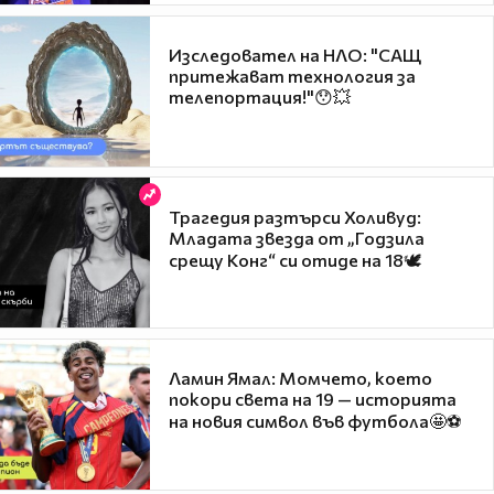
Изследовател на НЛО: "САЩ
притежават технология за
телепортация!"😯💥
Трагедия разтърси Холивуд:
Младата звезда от „Годзила
срещу Конг“ си отиде на 18🕊️
Ламин Ямал: Момчето, което
покори света на 19 — историята
на новия символ във футбола🤩⚽