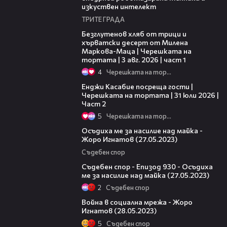
изкуствен интелект
ТРИТЕ ГРАДА
16:02
Безглутенов хляб от трици и
хърватски десерт от Милена
Маркова-Маца | Черешката на
тортата | 3 авг. 2026 | част 1
4
Черешката на тортата
16:45
Енджи Касабие посреща гости |
Черешката на тортата | 31 юли 2026 |
Част 2
5
Черешката на тортата
19:02
Осъдиха ме за насилие над майка -
Жоро Игнатов (27.05.2023)
Съдебен спор
46:09
Съдебен спор - Епизод 930 - Осъдиха
ме за насилие над майка (27.05.2023)
2
Съдебен спор
18:05
Война в социална мрежа - Жоро
Игнатов (28.05.2023)
5
Съдебен спор