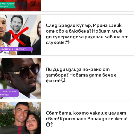
След Брадли Купър, Ирина Шейк
отново е влюбена? Новият мъж
до супермодела разпали лавина от
слухове🧐
Пи Диди излиза по-рано от
затвора? Новата дата вече е
факт!💥
Сватбата, която чакаше целият
свят! Кристиано Роналдо се жени!
💍🍾