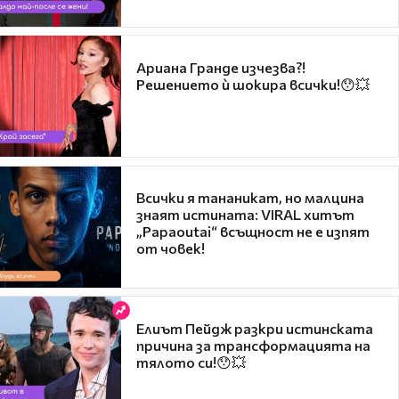
Ариана Гранде изчезва?!
Решението ѝ шокира всички!😯💥
Всички я тананикат, но малцина
знаят истината: VIRAL хитът
„Papaoutai“ всъщност не е изпят
от човек!
Елиът Пейдж разкри истинската
причина за трансформацията на
тялото си!😯💥