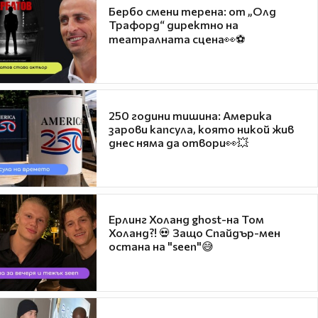
Бербо смени терена: от „Олд
Трафорд“ директно на
театралната сцена👀⚽
250 години тишина: Америка
зарови капсула, която никой жив
днес няма да отвори👀💥
Ерлинг Холанд ghost-на Том
Холанд?! 💀 Защо Спайдър-мен
остана на "seen"😅