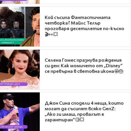
Кой съсипа Фантастичната
четворка? Майлс Телър
проговаря десетилетие по-късно
🎬👀💥
Селена Гомес празнува рождения
си ден: Как момичето от „Disney“
се превърна в световна икона🤩🎂
Джон Сина сподели 4 неща, които
могат да съсипят всяко GenZ:
„Ако ги имаш, провалът е
гарантиран“🧐💥