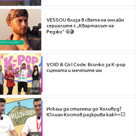
VESSOU влиза в света на онлайн
сериалите с „Кварталът на
Реджо“ 🤩🎬
VOID & Girl Code: Всичко за K-pop
сцената и мечтите им
07:50
Искаш да стигнеш до Холивуд?
Юлиан Костов разкрива как!👀💥
15:15