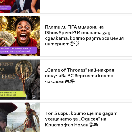
Плати ли FIFA милиони на
IShowSpeed?! Истината зад
сделката, която разтърси целия
интернет🤑💥
„Game of Thrones“ най-накрая
получава PC версията която
чакахме🎮🤩
Топ 5 игри, които ще ти дадат
усещането за „Одисея“ на
Кристофър Нолан🤩🎮