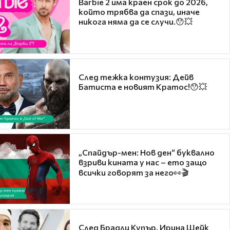
Barbie 2 има краен срок до 2026,
който трябва да спази, иначе
никога няма да се случи.😯💥
След тежка контузия: Дейв
Батиста е новият Кратос!😯💥
„Спайдър-мен: Нов ден“ буквално
взриви кината у нас – ето защо
всички говорят за него👀🎬
След Брадли Купър, Ирина Шейк