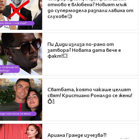
отново е влюбена? Новият мъж
до супермодела разпали лавина от
слухове🧐
Пи Диди излиза по-рано от
затвора? Новата дата вече е
факт!💥
Сватбата, която чакаше целият
свят! Кристиано Роналдо се жени!
💍🍾
Ариана Гранде изчезва?!