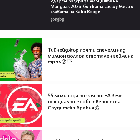
Дуарте разкри за емоцията на
Мондиал 2026, битката срещу Меси и
славата на Кабо Верде
gongbg
Тийнейджър почти спечели над
милион долара с тотален гейминг
трол😯💥
55 милиарда по-късно: EA вече
официално е собственост на
Саудитска Арабия💰