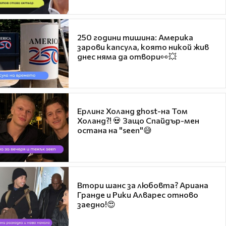
250 години тишина: Америка
зарови капсула, която никой жив
днес няма да отвори👀💥
Ерлинг Холанд ghost-на Том
Холанд?! 💀 Защо Спайдър-мен
остана на "seen"😅
Втори шанс за любовта? Ариана
Гранде и Рики Алварес отново
заедно!😍