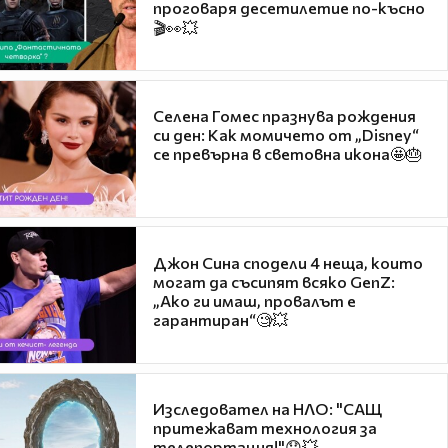
проговаря десетилетие по-късно
🎬👀💥
Селена Гомес празнува рождения
си ден: Как момичето от „Disney“
се превърна в световна икона🤩🎂
Джон Сина сподели 4 неща, които
могат да съсипят всяко GenZ:
„Ако ги имаш, провалът е
гарантиран“🧐💥
Изследовател на НЛО: "САЩ
притежават технология за
телепортация!"😯💥