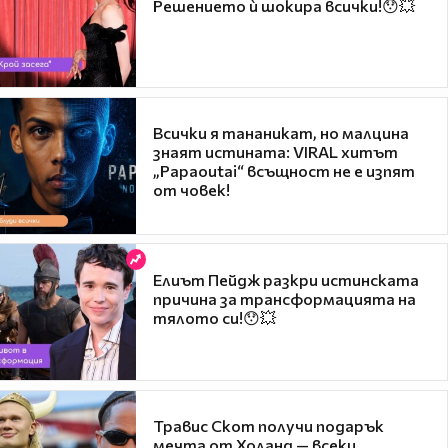
Решението ѝ шокира всички!😯💥
Всички я тананикат, но малцина
знаят истината: VIRAL хитът
„Papaoutai“ всъщност не е изпят
от човек!
Елиът Пейдж разкри истинската
причина за трансформацията на
тялото си!😯💥
Травис Скот получи подарък
мечта от Холанд — всеки