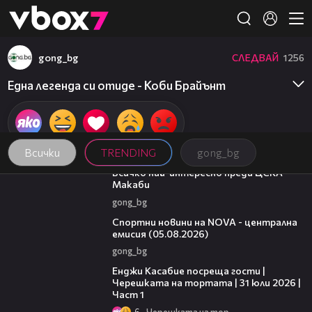
Member of
👾
gong_bg
СЛЕДВАЙ
1256
Една легенда си отиде - Коби Брайънт
Всички
TRENDING
gong_bg
01:13
Всичко най-интересно преди ЦСКА -
Макаби
gong_bg
04:49
Спортни новини на NOVA - централна
емисия (05.08.2026)
gong_bg
10:44
Енджи Касабие посреща гости |
Черешката на тортата | 31 юли 2026 |
Част 1
6
Черешката на тортата