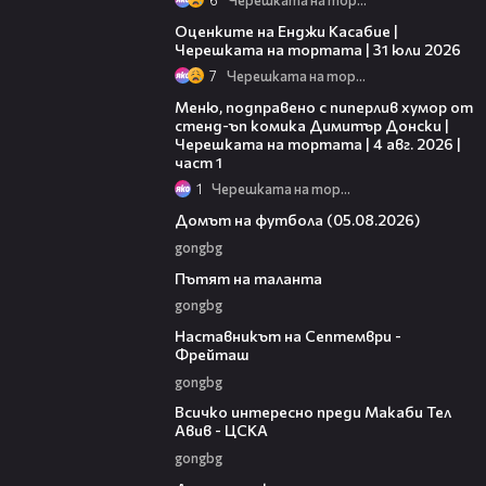
09:25
Оценките на Енджи Касабие |
Черешката на тортата | 31 юли 2026
7
Черешката на тортата
16:03
Меню, подправено с пиперлив хумор от
стенд-ъп комика Димитър Донски |
Черешката на тортата | 4 авг. 2026 |
част 1
1
Черешката на тортата
57:58
Домът на футбола (05.08.2026)
gongbg
18:59
Пътят на таланта
gongbg
08:59
Наставникът на Септември -
Фрейташ
gongbg
09:39
Всичко интересно преди Макаби Тел
Авив - ЦСКА
gongbg
09:11