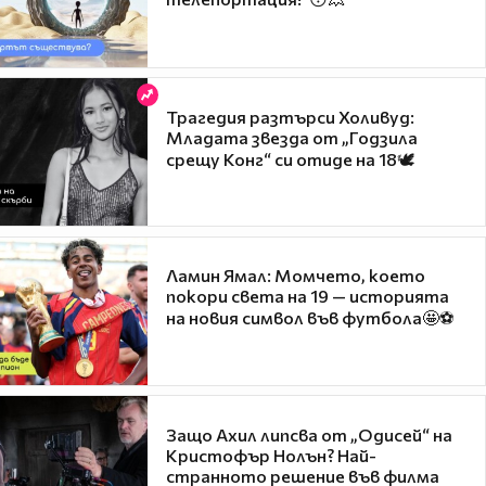
Трагедия разтърси Холивуд:
Младата звезда от „Годзила
срещу Конг“ си отиде на 18🕊️
Ламин Ямал: Момчето, което
покори света на 19 — историята
на новия символ във футбола🤩⚽
Защо Ахил липсва от „Одисей“ на
Кристофър Нолън? Най-
странното решение във филма