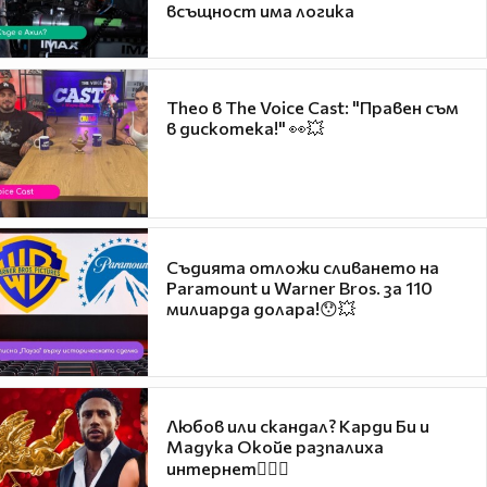
всъщност има логика
Theo в The Voice Cast: "Правен съм
в дискотека!" 👀💥
Съдията отложи сливането на
Paramount и Warner Bros. за 110
милиарда долара!😯💥
Любов или скандал? Карди Би и
Мадука Окойе разпалиха
интернет❤️‍🔥🔥