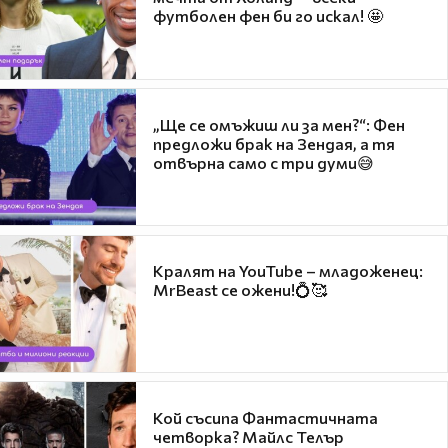
футболен фен би го искал! 🤩
„Ще се омъжиш ли за мен?“: Фен
предложи брак на Зендая, а тя
отвърна само с три думи😅
Кралят на YouTube – младоженец:
MrBeast се ожени!💍🥰
Кой съсипа Фантастичната
четворка? Майлс Телър