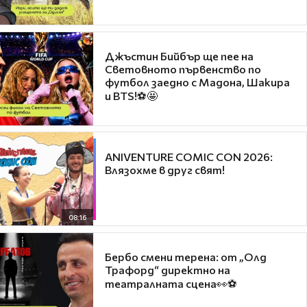
Джъстин Бийбър ще пее на
Световното първенство по
футбол заедно с Мадона, Шакира
и BTS!⚽🤩
ANIVENTURE COMIC CON 2026:
Влязохме в друг свят!
08:16
Бербо смени терена: от „Олд
Трафорд“ директно на
театралната сцена👀⚽