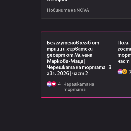
Новините на NOVA
15:35
Безглутенов хляб от
Поли
трици и хърватски
гости
десерт от Милена
торта
Маркова-Маца |
част 
Черешката на тортата | 3
3
авг. 2026 | част 2
4
Черешката на
тортата