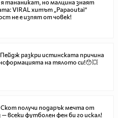
 я тананикат, но малцина знаят
та: VIRAL хитът „Papaoutai“
ст не е изпят от човек!
Пейдж разкри истинската причина
нсформацията на тялото си!😯💥
 Скот получи подарък мечта от
 — всеки футболен фен би го искал!