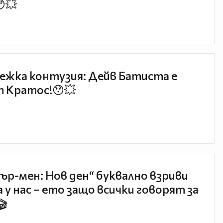
😯💥
ежка контузия: Дейв Батиста е
 Кратос!😯💥
ър-мен: Нов ден“ буквално взриви
 у нас – ето защо всички говорят за
🎬