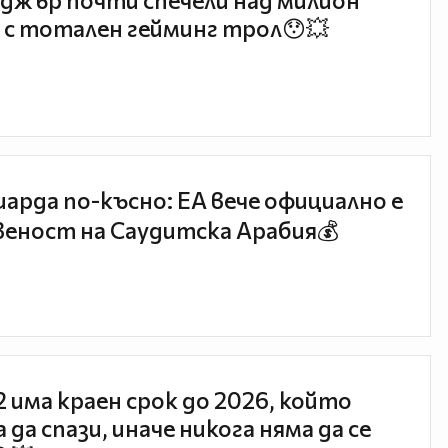
джър почти спечели над милион
 с тотален гейминг трол😯💥
иарда по-късно: EA вече официално е
еност на Саудитска Арабия💰
 2 има краен срок до 2026, който
 да спази, иначе никога няма да се