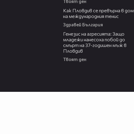
Твоят ден
03:09
Как Пловдив се превърна в дом
на международния тенис
Здравей България
13:28
Генезис на агресията: Защо
младежи нанесоха побой до
смърт на 37-годишен мъж в
Пловдив
Твоят ден