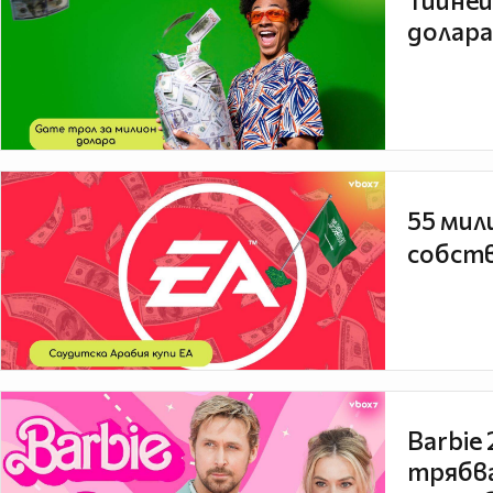
Тийней
долара
55 мил
собств
Barbie
трябва