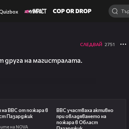
Quizbox
СЛЕДВАЙ
2751
т друга на магистралата.
00:13
00:22
 на ВВС от пожара в
ВВС участваха активно
ст Пазарджик
при овладяването на
пожара в Област
ите на NOVA
Пазарджик