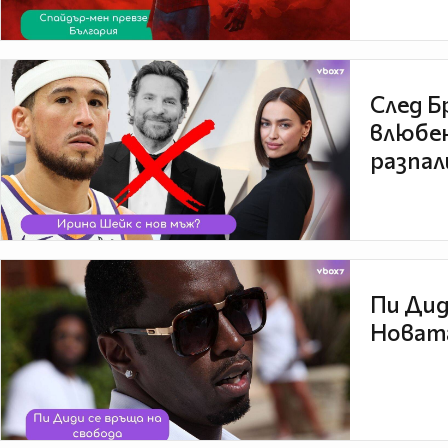
След Б
влюбен
разпал
Пи Дид
Новата