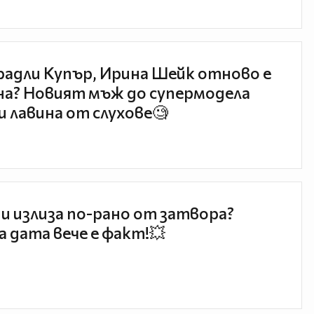
радли Купър, Ирина Шейк отново е
а? Новият мъж до супермодела
и лавина от слухове🧐
и излиза по-рано от затвора?
 дата вече е факт!💥