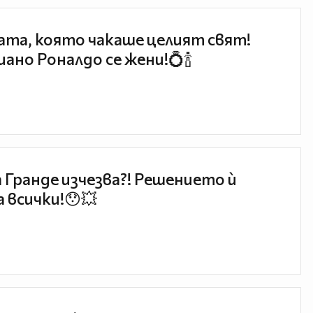
та, която чакаше целият свят!
ано Роналдо се жени!💍🍾
 Гранде изчезва?! Решението ѝ
 всички!😯💥