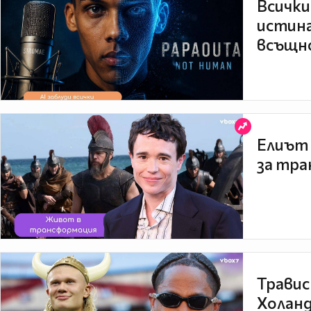
Всички
истина
всъщно
Елиът 
за тра
Травис
Холанд