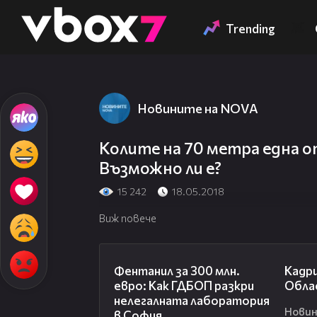
Member of
👾
Trending
Новините на NOVA
Колите на 70 метра една о
Възможно ли е?
15 242
18.05.2018
Виж повече
27:37
Фентанил за 300 млн.
Кадри
евро: Как ГДБОП разкри
Обла
нелегалната лаборатория
Новин
в София