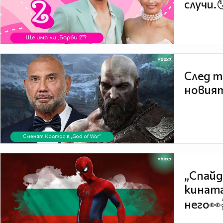
случи.
След т
новият
„Спайд
кината
него👀