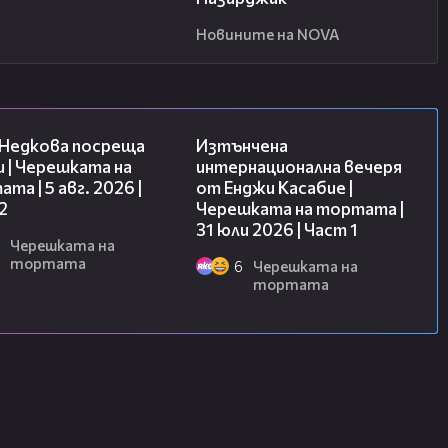
Новините на NOVA
13:03
18:07
 Недкова посреща
Изтънчена
 | Черешката на
интернационална вечеря
та | 5 авг. 2026 |
от Енджи Касабие |
2
Черешката на тортата |
31 юли 2026 | Част 1
Черешката на
тортата
6
Черешката на
тортата