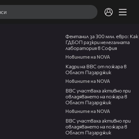
27:37
Фентанил за 300 млн. евро: Как
ГДБОП разкри нелегалната
лаборатория в София
Новините на NOVA
00:13
Кадри на ВВС от пожара в
Област Пазарджик
Новините на NOVA
00:22
ВВС участваха активно при
овладяването на пожара в
Област Пазарджик
Новините на NOVA
00:10
ВВС участваха активно при
овладяването на пожара в
Област Пазарджик