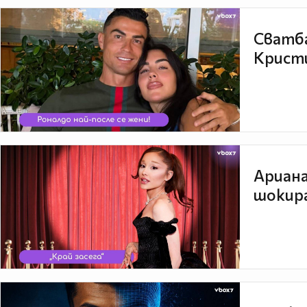
Сватба
Кристи
Ариана
шокира