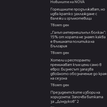
Новините на NOVA
02:31
Горещините продължават, но
идва кратко захлаждане с
валежи и гръмотевици
Твоят ден
08:08
„Галъп интернешънъл болкан“:
15% от хората не знаят каква
е външната политика на
България
Твоят ден
05:54
Хотели и ресторанти
преминават към цени само в
евро: Бизнесът запазва
двойното обозначение до края
на сезона
Твоят ден
15:44
Президентските избори на
хоризонта: Започва битката
за „Дондуков“ 2