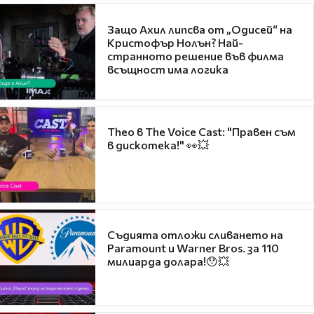
Защо Ахил липсва от „Одисей“ на
Кристофър Нолън? Най-
странното решение във филма
всъщност има логика
Theo в The Voice Cast: "Правен съм
в дискотека!" 👀💥
Съдията отложи сливането на
Paramount и Warner Bros. за 110
милиарда долара!😯💥