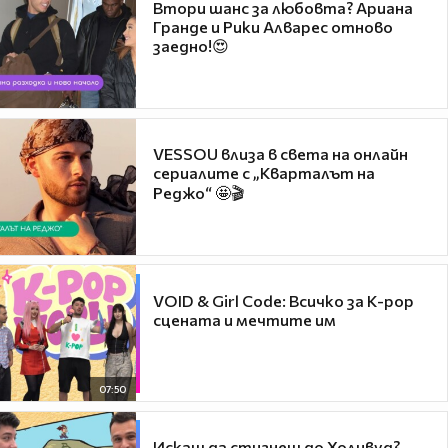
Втори шанс за любовта? Ариана
Гранде и Рики Алварес отново
заедно!😍
VESSOU влиза в света на онлайн
сериалите с „Кварталът на
Реджо“ 🤩🎬
VOID & Girl Code: Всичко за K-pop
сцената и мечтите им
07:50
Искаш да стигнеш до Холивуд?