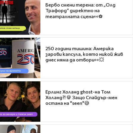
Бербо смени терена: от „Олд
Трафорд“ директно на
театралната сцена👀⚽
250 години тишина: Америка
зарови капсула, която никой жив
днес няма да отвори👀💥
Ерлинг Холанд ghost-на Том
Холанд?! 💀 Защо Спайдър-мен
остана на "seen"😅