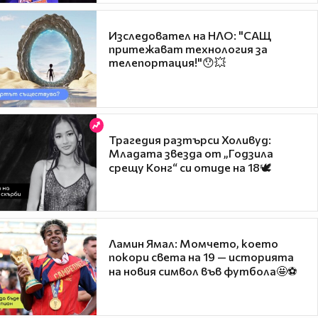
Изследовател на НЛО: "САЩ
притежават технология за
телепортация!"😯💥
Трагедия разтърси Холивуд:
Младата звезда от „Годзила
срещу Конг“ си отиде на 18🕊️
Ламин Ямал: Момчето, което
покори света на 19 — историята
на новия символ във футбола🤩⚽