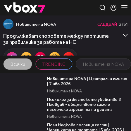
Member of
👾
Новините на NOVA
СЛЕДВАЙ
2751
Продължават споровете между партиите
за правилника за работа на НС
Всички
TRENDING
Новините на NOVA
45:26
Новините на NOVA | Централна емисия
| 7 авг. 2026
Новините на NOVA
07:08
Психолог за жестокото убийство в
Пловдив - обществото само е
насърчило агресията на децата
Новините на NOVA
19:25
Поли Недкова посреща гости |
Черешката на тортата | 5 авг. 2026 |