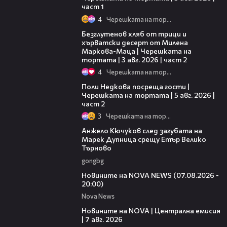
част 1
4
Черешката на тортата
15:35
Безглутенов хляб от трици и
хърватски десерт от Милена
Маркова-Маца | Черешката на
тортата | 3 авг. 2026 | част 2
4
Черешката на тортата
13:03
Поли Недкова посреща гости |
Черешката на тортата | 5 авг. 2026 |
част 2
3
Черешката на тортата
02:27
Анжело Кючуков след загубата на
Марек Дупница срещу Етър Велико
Търново
gongbg
22:56
Новините на NOVA NEWS (07.08.2026 -
20:00)
Nova News
45:26
Новините на NOVA | Централна емисия
| 7 авг. 2026