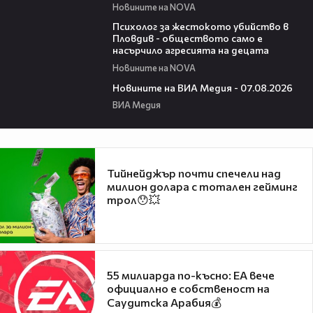
Новините на NOVA
07:08
Психолог за жестокото убийство в
Пловдив - обществото само е
насърчило агресията на децата
Новините на NOVA
19:32
Новините на ВИА Медия - 07.08.2026
ВИА Медия
Тийнейджър почти спечели над
милион долара с тотален гейминг
трол😯💥
55 милиарда по-късно: EA вече
официално е собственост на
Саудитска Арабия💰