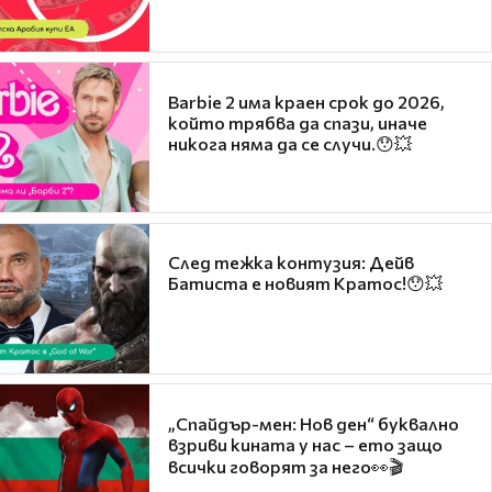
Barbie 2 има краен срок до 2026,
който трябва да спази, иначе
никога няма да се случи.😯💥
След тежка контузия: Дейв
Батиста е новият Кратос!😯💥
„Спайдър-мен: Нов ден“ буквално
взриви кината у нас – ето защо
всички говорят за него👀🎬