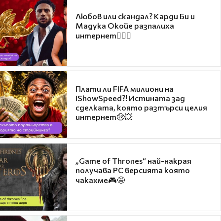
Любов или скандал? Карди Би и
Мадука Окойе разпалиха
интернет❤️‍🔥🔥
Плати ли FIFA милиони на
IShowSpeed?! Истината зад
сделката, която разтърси целия
интернет🤑💥
„Game of Thrones“ най-накрая
получава PC версията която
чакахме🎮🤩