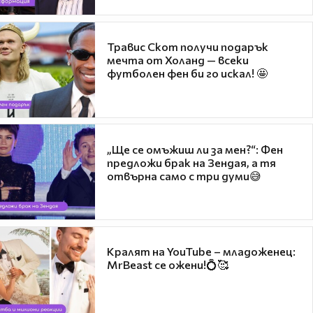
Травис Скот получи подарък
мечта от Холанд — всеки
футболен фен би го искал! 🤩
„Ще се омъжиш ли за мен?“: Фен
предложи брак на Зендая, а тя
отвърна само с три думи😅
Кралят на YouTube – младоженец:
MrBeast се ожени!💍🥰