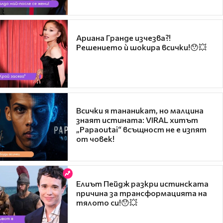
Ариана Гранде изчезва?!
Решението ѝ шокира всички!😯💥
Всички я тананикат, но малцина
знаят истината: VIRAL хитът
„Papaoutai“ всъщност не е изпят
от човек!
Елиът Пейдж разкри истинската
причина за трансформацията на
тялото си!😯💥