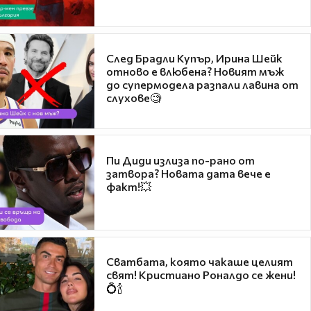
След Брадли Купър, Ирина Шейк
отново е влюбена? Новият мъж
до супермодела разпали лавина от
слухове🧐
Пи Диди излиза по-рано от
затвора? Новата дата вече е
факт!💥
Сватбата, която чакаше целият
свят! Кристиано Роналдо се жени!
💍🍾