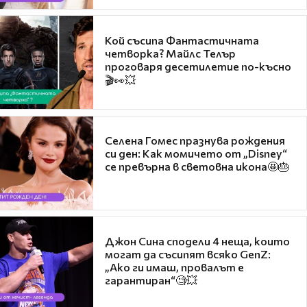
Кой съсипа Фантастичната
четворка? Майлс Телър
проговаря десетилетие по-късно
🎬👀💥
Селена Гомес празнува рождения
си ден: Как момичето от „Disney“
се превърна в световна икона🤩🎂
Джон Сина сподели 4 неща, които
могат да съсипят всяко GenZ:
„Ако ги имаш, провалът е
гарантиран“🧐💥