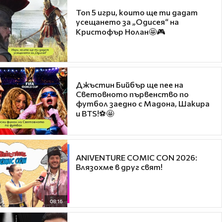
Топ 5 игри, които ще ти дадат
усещането за „Одисея“ на
Кристофър Нолан🤩🎮
Джъстин Бийбър ще пее на
Световното първенство по
футбол заедно с Мадона, Шакира
и BTS!⚽🤩
ANIVENTURE COMIC CON 2026:
Влязохме в друг свят!
08:16