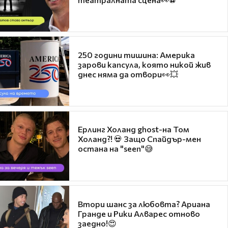
250 години тишина: Америка
зарови капсула, която никой жив
днес няма да отвори👀💥
Ерлинг Холанд ghost-на Том
Холанд?! 💀 Защо Спайдър-мен
остана на "seen"😅
Втори шанс за любовта? Ариана
Гранде и Рики Алварес отново
заедно!😍