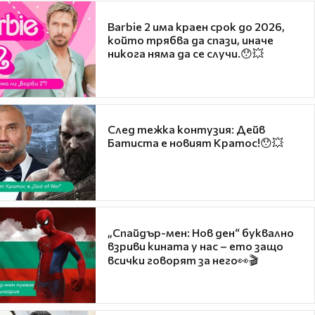
Barbie 2 има краен срок до 2026,
който трябва да спази, иначе
никога няма да се случи.😯💥
След тежка контузия: Дейв
Батиста е новият Кратос!😯💥
„Спайдър-мен: Нов ден“ буквално
взриви кината у нас – ето защо
всички говорят за него👀🎬