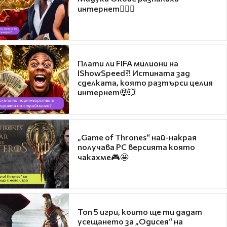
интернет❤️‍🔥🔥
Плати ли FIFA милиони на
IShowSpeed?! Истината зад
сделката, която разтърси целия
интернет🤑💥
„Game of Thrones“ най-накрая
получава PC версията която
чакахме🎮🤩
Топ 5 игри, които ще ти дадат
усещането за „Одисея“ на