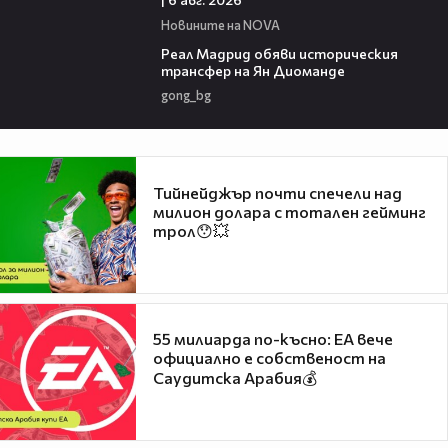
Новините на NOVA
00:29
Реал Мадрид обяви историческия
трансфер на Ян Диоманде
gong_bg
Тийнейджър почти спечели над
милион долара с тотален гейминг
трол😯💥
55 милиарда по-късно: EA вече
официално е собственост на
Саудитска Арабия💰