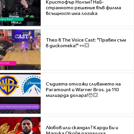
Кристофър Нолън? Най-
странното решение във филма
всъщност има логика
Theo в The Voice Cast: "Правен съм
в дискотека!" 👀💥
Съдията отложи сливането на
Paramount и Warner Bros. за 110
милиарда долара!😯💥
Любов или скандал? Карди Би и
Мадука Окойе разпалиха