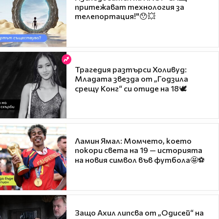
притежават технология за
телепортация!"😯💥
Трагедия разтърси Холивуд:
Младата звезда от „Годзила
срещу Конг“ си отиде на 18🕊️
Ламин Ямал: Момчето, което
покори света на 19 — историята
на новия символ във футбола🤩⚽
Защо Ахил липсва от „Одисей“ на