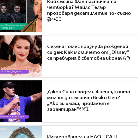
Кой съсипа Фантастичната
четворка? Майлс Телър
проговаря десетилетие по-късно
🎬👀💥
Селена Гомес празнува рождения
си ден: Как момичето от „Disney“
се превърна в световна икона🤩🎂
Джон Сина сподели 4 неща, които
могат да съсипят всяко GenZ:
„Ако ги имаш, провалът е
гарантиран“🧐💥
Изследовател на НЛО: "САЩ