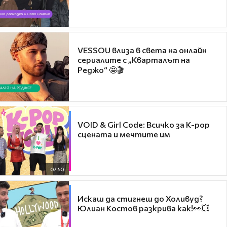
VESSOU влиза в света на онлайн
сериалите с „Кварталът на
Реджо“ 🤩🎬
VOID & Girl Code: Всичко за K-pop
сцената и мечтите им
07:50
Искаш да стигнеш до Холивуд?
Юлиан Костов разкрива как!👀💥