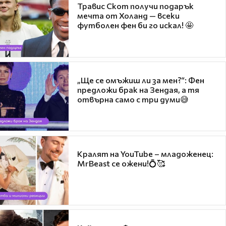
Травис Скот получи подарък
мечта от Холанд — всеки
футболен фен би го искал! 🤩
„Ще се омъжиш ли за мен?“: Фен
предложи брак на Зендая, а тя
отвърна само с три думи😅
Кралят на YouTube – младоженец:
MrBeast се ожени!💍🥰