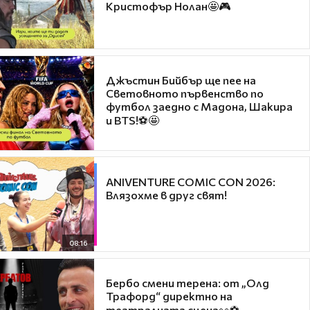
Кристофър Нолан🤩🎮
Джъстин Бийбър ще пее на
Световното първенство по
футбол заедно с Мадона, Шакира
и BTS!⚽🤩
ANIVENTURE COMIC CON 2026:
Влязохме в друг свят!
08:16
Бербо смени терена: от „Олд
Трафорд“ директно на
театралната сцена👀⚽