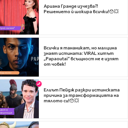
Ариана Гранде изчезва?!
Решението ѝ шокира всички!😯💥
Всички я тананикат, но малцина
знаят истината: VIRAL хитът
„Papaoutai“ всъщност не е изпят
от човек!
Елиът Пейдж разкри истинската
причина за трансформацията на
тялото си!😯💥