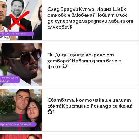
След Брадли Купър, Ирина Шейк
отново е влюбена? Новият мъж
до супермодела разпали лавина от
слухове🧐
Пи Диди излиза по-рано от
затвора? Новата дата вече е
факт!💥
Сватбата, която чакаше целият
свят! Кристиано Роналдо се жени!
💍🍾