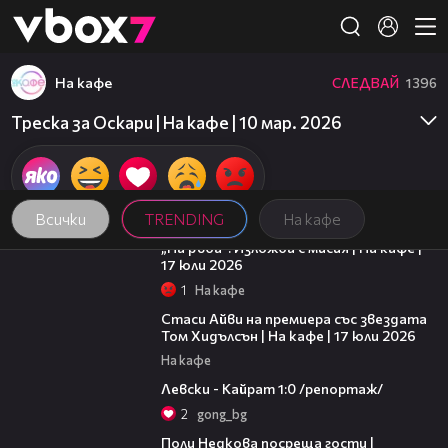
Member of
👾
На кафе
СЛЕДВАЙ
1396
Треска за Оскари | На кафе | 10 мар. 2026
Всички
TRENDING
На кафе
09:09
„На ръба“: Изложба с мисия | На кафе |
17 юли 2026
1
На кафе
02:58
Стаси Айви на премиера със звездата
Том Хидълсън | На кафе | 17 юли 2026
На кафе
05:57
Левски - Кайрат 1:0 /репортаж/
2
gong_bg
19:25
Поли Недкова посреща гости |