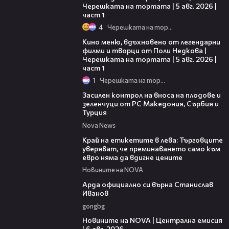
Черешката на тортата | 5 авг. 2026 |
част 1
4
Черешката на тортата
15:39
Кино меню, вдъхновено от легендарни
филми и творци от Поли Недкова |
Черешката на тортата | 5 авг. 2026 |
част 1
1
Черешката на тортата
01:53
Засилен контрол на вноса на плодове и
зеленчуци от РС Македония, Сърбия и
Турция
Nova News
05:49
Край на етикетите в лева: Търговците
уверяват, че преминаването само към
евро няма да вдигне цените
Новините на NOVA
00:19
Арда официално си върна Станислав
Иванов
gongbg
47:06
Новините на NOVA | Централна емисия
| 6 авг. 2026