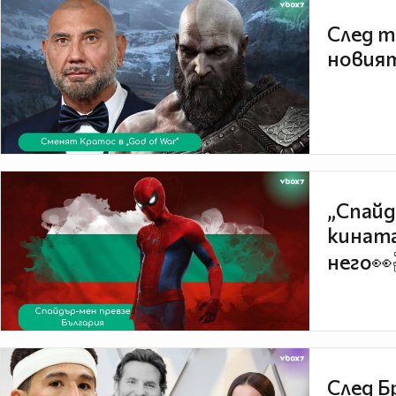
След т
новият
„Спайд
кината
него👀
След Б