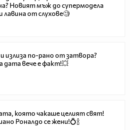
а? Новият мъж до супермодела
и лавина от слухове🧐
и излиза по-рано от затвора?
 дата вече е факт!💥
та, която чакаше целият свят!
ано Роналдо се жени!💍🍾