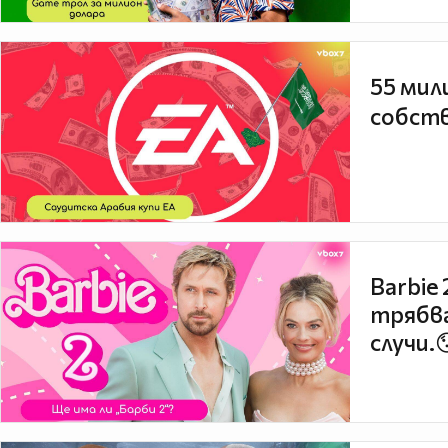
55 мил
собств
Barbie
трябва
случи.