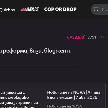
Quizbox
СЛЕДВАЙ
2751
а реформи, визи, бюджет и
00:51
21:18
ия заплаши с
Новините на NOVA | Лятна
тни мерки, ако
късна емисия | 7 авг. 2026
я запази граничния
Новините на NOVA
рол между двете