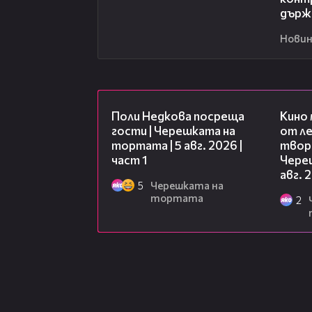
държ
Новин
19:25
Поли Недкова посреща
Кино
гости | Черешката на
от ле
тортата | 5 авг. 2026 |
творц
част 1
Чере
авг. 
5
Черешката на
тортата
2