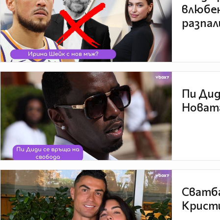
влюбен
разпал
Пи Дид
Новата
Сватба
Кристи