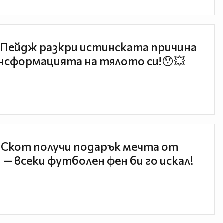
Пейдж разкри истинската причина
нсформацията на тялото си!😯💥
 Скот получи подарък мечта от
 — всеки футболен фен би го искал!