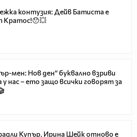
ежка контузия: Дейв Батиста е
 Кратос!😯💥
ър-мен: Нов ден“ буквално взриви
 у нас – ето защо всички говорят за
🎬
радли Купър, Ирина Шейк отново е