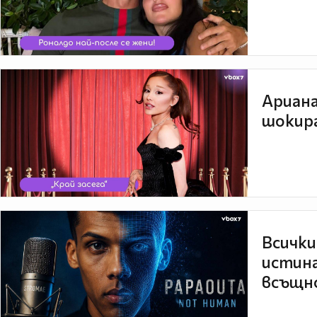
Ариана
шокира
Всички
истина
всъщно