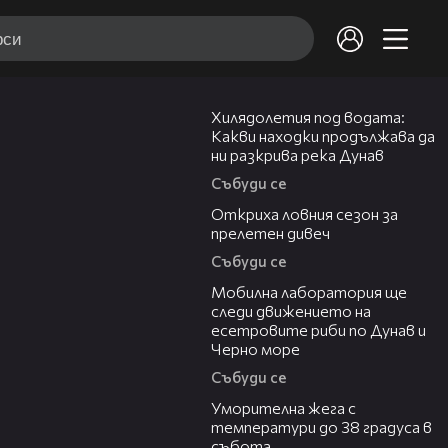
03:43
Хилядолетия под водата:
Какви находки продължава да
ни разкрива река Дунав
Събуди се
04:48
Откриха ловния сезон за
прелетен дивеч
Събуди се
04:09
Мобилна лаборатория ще
следи движението на
есетровите риби по Дунав и
Черно море
Събуди се
04:15
Уморителна жега с
температури до 38 градуса в
събота