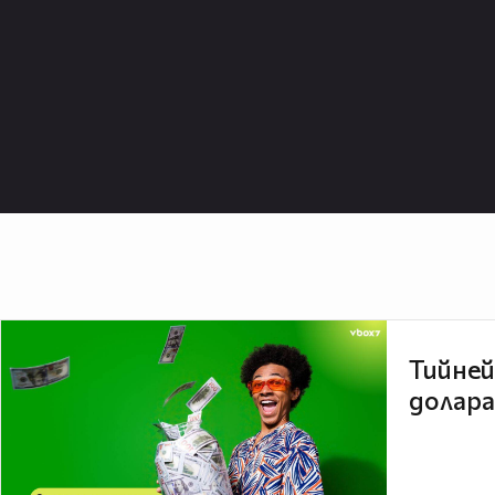
Тийней
долара