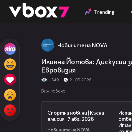
Member of
👾
Trending
Новините на NOVA
Илияна Йотова: Дискусии з
Евровизия
1 549
21.05.2026
Виж повече
03:46
Спортни новини | Късна
Испан
емисия | 7 авг. 2026
отве
Итали
Новините на NOVA
конт