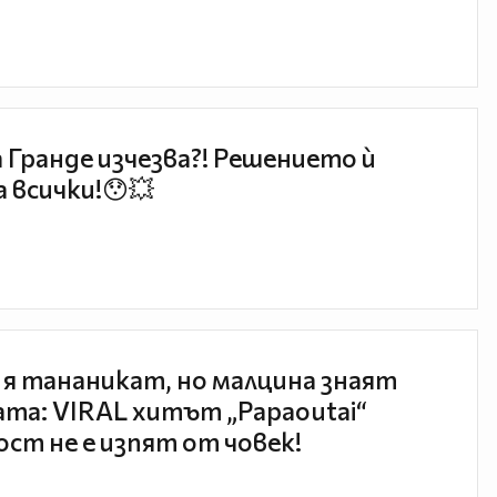
 Гранде изчезва?! Решението ѝ
 всички!😯💥
 я тананикат, но малцина знаят
та: VIRAL хитът „Papaoutai“
ст не е изпят от човек!