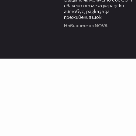
свалено от междуградски
автобус, разказа за
преживения шок
Новините на NOVA