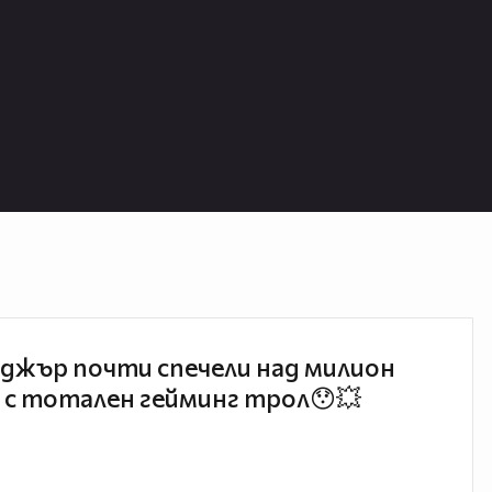
джър почти спечели над милион
 с тотален гейминг трол😯💥