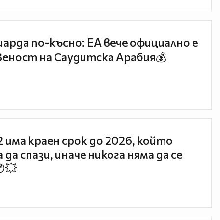
иарда по-късно: EA вече официално е
еност на Саудитска Арабия💰
 2 има краен срок до 2026, който
 да спази, иначе никога няма да се
😯💥