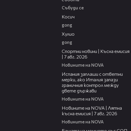
Събуди се
10:17
Косич
gong
09:40
Хулио
gong
03:46
Спортни новини | Късна емисия
| 7 авг. 2026
Новините на NOVA
00:51
Испания заплаши с ответни
мерки, ако Италия запази
граничния контрол между
двете държави
Новините на NOVA
21:18
Новините на NOVA | Лятна
късна емисия | 7 авг. 2026
Новините на NOVA
00:30
Бащата на момчето със СОП,