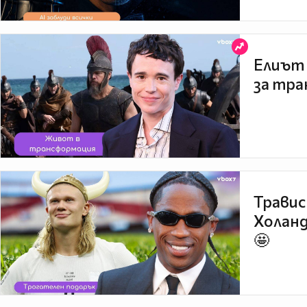
Елиът 
за тра
Травис
Холанд
🤩