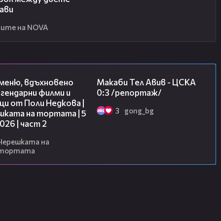
ави
ите на NOVA
15:31
09:11
 меню, вдъхновено
Макаби Тел Авив - ЦСКА
гендарни филми и
0:3 /репортаж/
и от Поли Недкова |
3
gong_bg
шката на тортата | 5
2026 | част 2
Черешката на
тортата