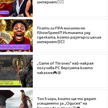
интернет❤️‍🔥🔥
Плати ли FIFA милиони на
IShowSpeed?! Истината зад
сделката, която разтърси целия
интернет🤑💥
„Game of Thrones“ най-накрая
получава PC версията която
чакахме🎮🤩
Топ 5 игри, които ще ти дадат
усещането за „Одисея“ на
Кристофър Нолан🤩🎮