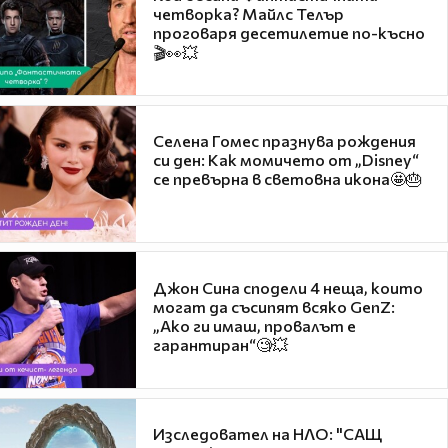
четворка? Майлс Телър
проговаря десетилетие по-късно
🎬👀💥
Селена Гомес празнува рождения
си ден: Как момичето от „Disney“
се превърна в световна икона🤩🎂
Джон Сина сподели 4 неща, които
могат да съсипят всяко GenZ:
„Ако ги имаш, провалът е
гарантиран“🧐💥
Изследовател на НЛО: "САЩ