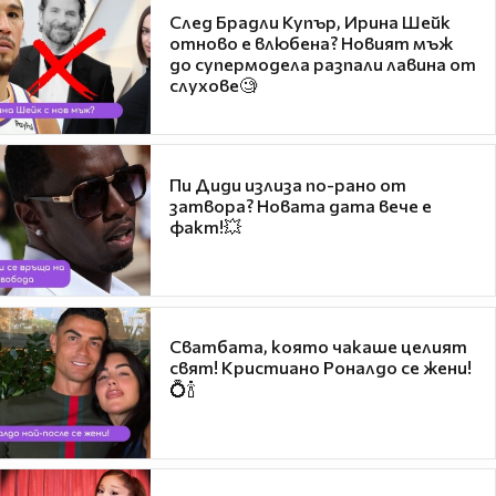
След Брадли Купър, Ирина Шейк
отново е влюбена? Новият мъж
до супермодела разпали лавина от
слухове🧐
Пи Диди излиза по-рано от
затвора? Новата дата вече е
факт!💥
Сватбата, която чакаше целият
свят! Кристиано Роналдо се жени!
💍🍾