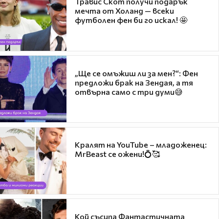
Травис Скот получи подарък
мечта от Холанд — всеки
футболен фен би го искал! 🤩
„Ще се омъжиш ли за мен?“: Фен
предложи брак на Зендая, а тя
отвърна само с три думи😅
Кралят на YouTube – младоженец:
MrBeast се ожени!💍🥰
Кой съсипа Фантастичната