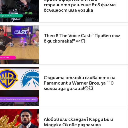
странното решение във филма
всъщност има логика
Theo в The Voice Cast: "Правен съм
в дискотека!" 👀💥
Съдията отложи сливането на
Paramount и Warner Bros. за 110
милиарда долара!😯💥
Любов или скандал? Карди Би и
Мадука Окойе разпалиха