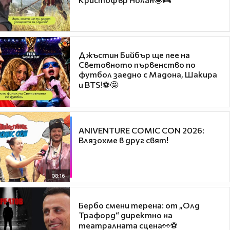
Джъстин Бийбър ще пее на
Световното първенство по
футбол заедно с Мадона, Шакира
и BTS!⚽🤩
ANIVENTURE COMIC CON 2026:
Влязохме в друг свят!
08:16
Бербо смени терена: от „Олд
Трафорд“ директно на
театралната сцена👀⚽