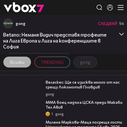
Member of
👾
gong
СЛЕДВАЙ
94
Betano: Неманя Видич представя трофеите
на Лига Европа и Лига на конференциите в
София
Всички
TRENDING
gong
10:15
Веласкес: Ще се изисква много от нас
срещу Локомотив Пловдив
gong
00:59
ММА боец надъха ЦСКА преди Макаби
Тел Авив
1
gong
20:17
Милена Маркова-Маца посреща гости
| Черешката на тортата | 3 авг. 2026