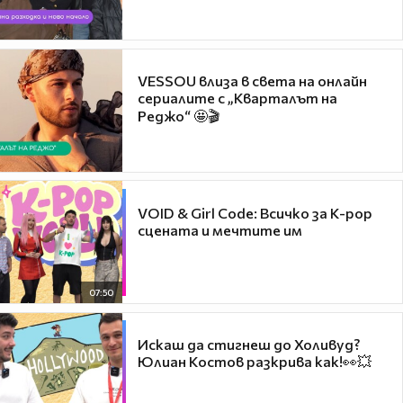
VESSOU влиза в света на онлайн
сериалите с „Кварталът на
Реджо“ 🤩🎬
VOID & Girl Code: Всичко за K-pop
сцената и мечтите им
07:50
Искаш да стигнеш до Холивуд?
Юлиан Костов разкрива как!👀💥