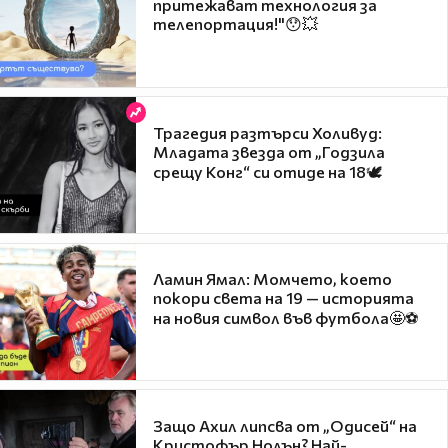
притежават технология за
телепортация!"😯💥
Трагедия разтърси Холивуд:
Младата звезда от „Годзила
срещу Конг“ си отиде на 18🕊️
Ламин Ямал: Момчето, което
покори света на 19 — историята
на новия символ във футбола🤩⚽
Защо Ахил липсва от „Одисей“ на
Кристофър Нолън? Най-