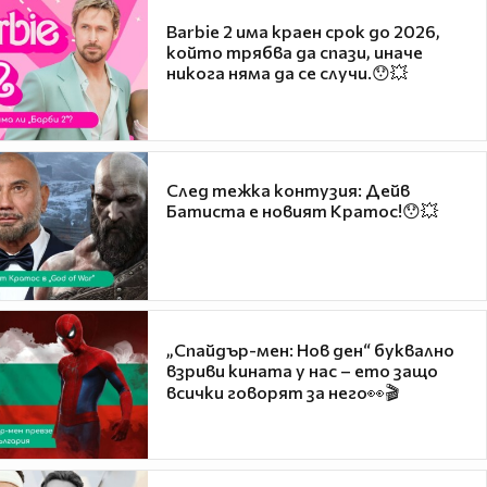
Barbie 2 има краен срок до 2026,
който трябва да спази, иначе
никога няма да се случи.😯💥
След тежка контузия: Дейв
Батиста е новият Кратос!😯💥
„Спайдър-мен: Нов ден“ буквално
взриви кината у нас – ето защо
всички говорят за него👀🎬