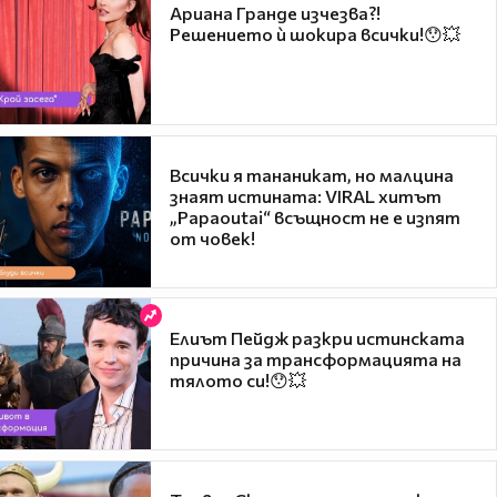
Ариана Гранде изчезва?!
Решението ѝ шокира всички!😯💥
Всички я тананикат, но малцина
знаят истината: VIRAL хитът
„Papaoutai“ всъщност не е изпят
от човек!
Елиът Пейдж разкри истинската
причина за трансформацията на
тялото си!😯💥