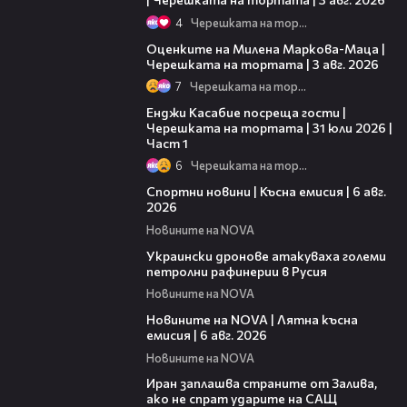
4
Черешката на тортата
14:06
Оценките на Милена Маркова-Маца |
Черешката на тортата | 3 авг. 2026
7
Черешката на тортата
10:44
Енджи Касабие посреща гости |
Черешката на тортата | 31 юли 2026 |
Част 1
6
Черешката на тортата
04:51
Спортни новини | Късна емисия | 6 авг.
2026
Новините на NOVA
00:41
Украински дронове атакуваха големи
петролни рафинерии в Русия
Новините на NOVA
20:26
Новините на NOVA | Лятна късна
емисия | 6 авг. 2026
Новините на NOVA
00:41
Иран заплашва страните от Залива,
ако не спрат ударите на САЩ