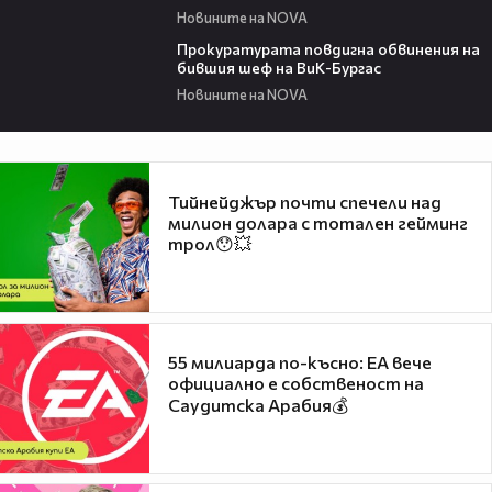
Новините на NOVA
00:32
Прокуратурата повдигна обвинения на
бившия шеф на ВиК-Бургас
Новините на NOVA
Тийнейджър почти спечели над
милион долара с тотален гейминг
трол😯💥
55 милиарда по-късно: EA вече
официално е собственост на
Саудитска Арабия💰