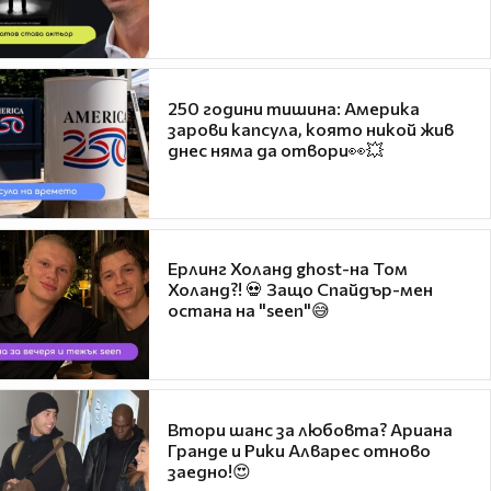
250 години тишина: Америка
зарови капсула, която никой жив
днес няма да отвори👀💥
Ерлинг Холанд ghost-на Том
Холанд?! 💀 Защо Спайдър-мен
остана на "seen"😅
Втори шанс за любовта? Ариана
Гранде и Рики Алварес отново
заедно!😍