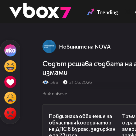
Member of
👾
Trending
Новините на NOVA
Съдът решава съдбата на 
измами
598
21.05.2026
Виж повече
05:05
Повдигнаха обвинение на
Тръмп
областния координатор
огра
на ДПС в Бургас, задържан
амер
е за 72 часа
граж