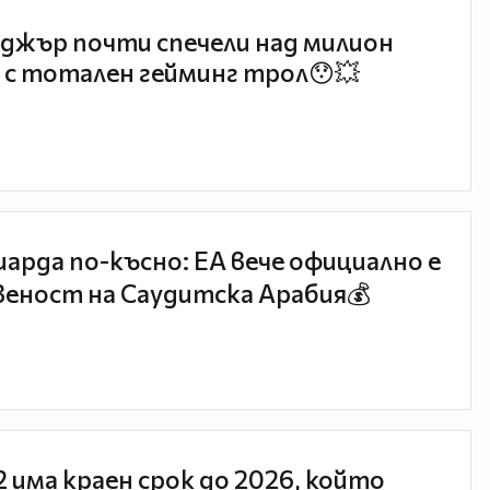
джър почти спечели над милион
 с тотален гейминг трол😯💥
иарда по-късно: EA вече официално е
еност на Саудитска Арабия💰
 2 има краен срок до 2026, който