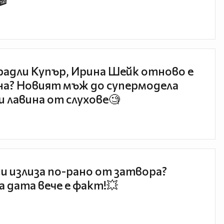
🎬
радли Купър, Ирина Шейк отново е
а? Новият мъж до супермодела
и лавина от слухове🧐
и излиза по-рано от затвора?
 дата вече е факт!💥