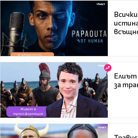
Всички
истина
всъщно
Елиът 
за тра
Травис