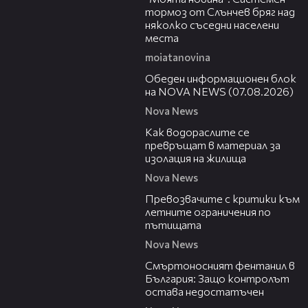
тормоз от Слънчев бряг над
няколко съседни населени
места
moiatanovina
01:10:25
Обеден информационен блок
на NOVA NEWS (07.08.2026)
Nova News
04:03
Как водораслите се
превръщат в материал за
изолация на жилища
Nova News
13:46
Превозвачите с критики към
летните ограничения по
пътищата
Nova News
13:02
Смъртоносният фентанил в
България: Защо контролът
остава недостатъчен