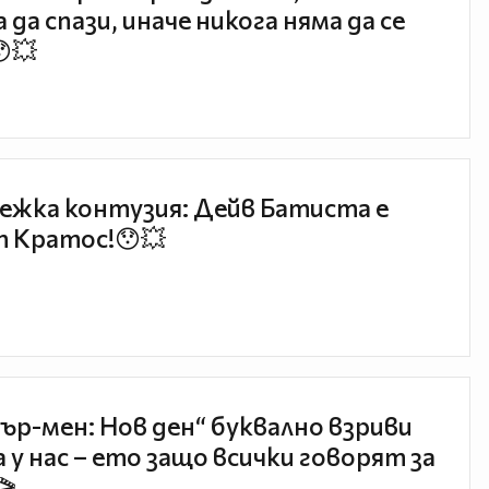
 да спази, иначе никога няма да се
😯💥
ежка контузия: Дейв Батиста е
 Кратос!😯💥
ър-мен: Нов ден“ буквално взриви
 у нас – ето защо всички говорят за