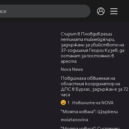
01:34
Съдът в Пловдив реши
петимата тийнейджъри,
задържани за убийството на
37-годишния Георги Кузев, да
останат за постоянно в
ареста
Nova News
05:05
Повдигнаха обвинение на
областния координатор на
ДПС в Бургас, задържан е за 72
часа
1
Новините на NOVA
00:29
"Моята новина": Щъркели
moiatanovina
00:16
"Моята новина": Системен