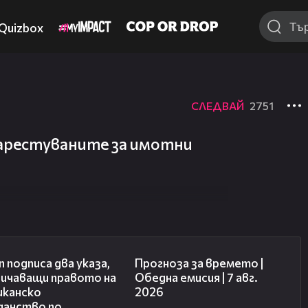
Quizbox
СЛЕДВАЙ
2751
арестуваните за имотни
01:24
02:23
 подписа два указа,
Прогноза за времето |
ничаващи правото на
Обедна емисия | 7 авг.
иканско
2026
данство по