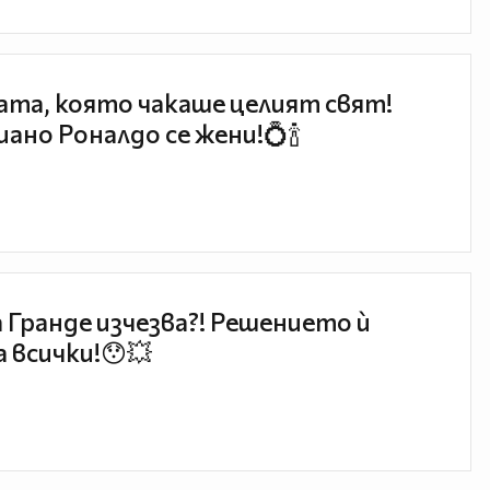
та, която чакаше целият свят!
ано Роналдо се жени!💍🍾
 Гранде изчезва?! Решението ѝ
 всички!😯💥