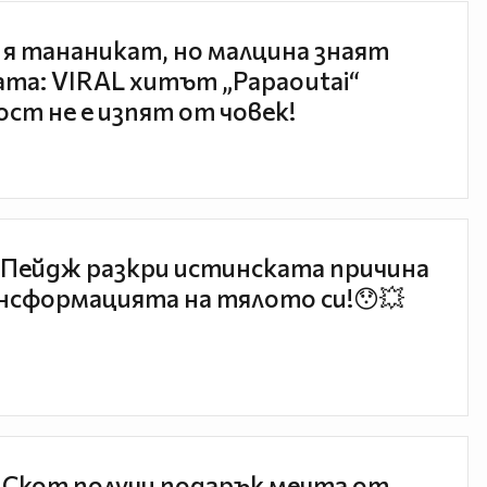
 я тананикат, но малцина знаят
та: VIRAL хитът „Papaoutai“
ст не е изпят от човек!
Пейдж разкри истинската причина
нсформацията на тялото си!😯💥
 Скот получи подарък мечта от