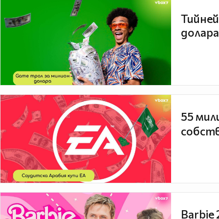
Тийней
долара
55 мил
собств
Barbie