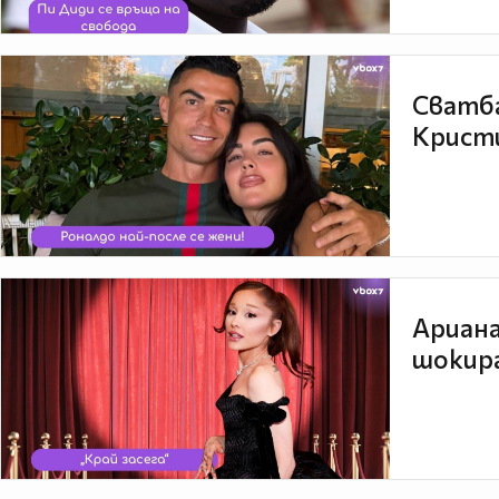
Сватба
Кристи
Ариана
шокира