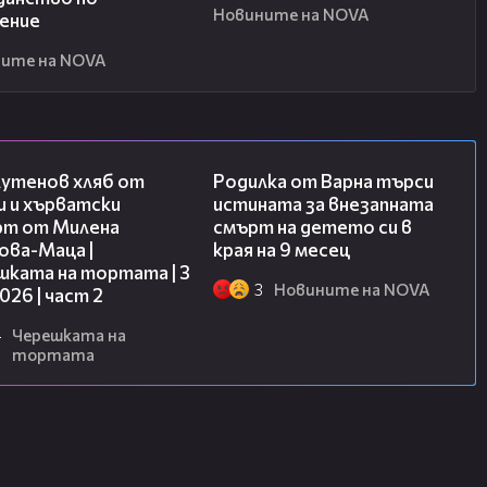
Новините на NOVA
ение
ите на NOVA
15:35
03:09
лутенов хляб от
Родилка от Варна търси
и и хърватски
истината за внезапната
рт от Милена
смърт на детето си в
ова-Маца |
края на 9 месец
шката на тортата | 3
3
Новините на NOVA
2026 | част 2
4
Черешката на
тортата