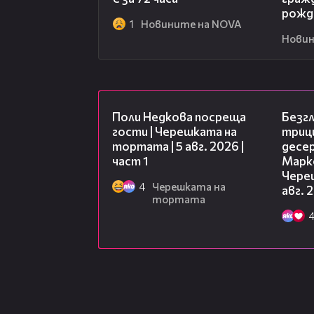
рожд
1
Новините на NOVA
Новин
19:25
Поли Недкова посреща
Безг
гости | Черешката на
триц
тортата | 5 авг. 2026 |
десе
част 1
Марк
Чере
4
Черешката на
авг. 
тортата