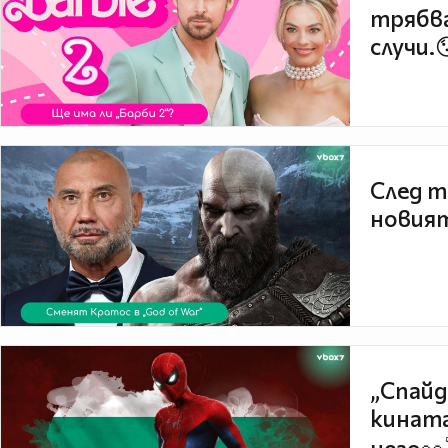
трябва
случи.
След т
новият
„Спайд
кината