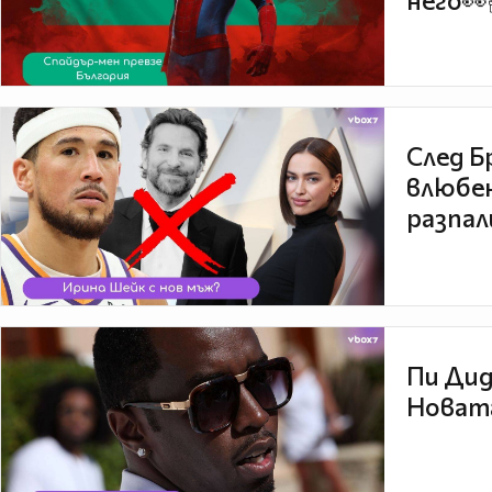
него👀
След Б
влюбен
разпал
Пи Дид
Новата