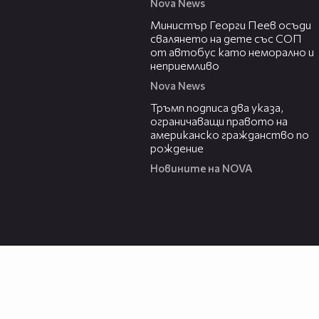
Nova News
00:31
Министър Георги Пеев осъди
свалянето на дете със СОП
от автобус като неморално и
неприемливо
Nova News
01:24
Тръмп подписа два указа,
ограничаващи правото на
американско гражданство по
рождение
Новините на NOVA