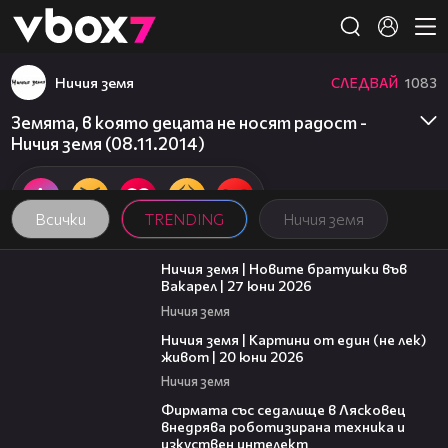
Member of
👾
Ничия земя
СЛЕДВАЙ
1083
Земята, в която децата не носят радост -
Ничия земя (08.11.2014)
Всички
TRENDING
Ничия земя
47:07
Ничия земя | Новите братушки във
Вакарел | 27 юни 2026
Ничия земя
43:49
Ничия земя | Картини от един (не лек)
живот | 20 юни 2026
Ничия земя
00:06
Фирмата със седалище в Лясковец
внедрява роботизирана техника и
изкуствен интелект