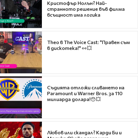
Кристофър Нолън? Най-
странното решение във филма
всъщност има логика
Theo в The Voice Cast: "Правен съм
в дискотека!" 👀💥
Съдията отложи сливането на
Paramount и Warner Bros. за 110
милиарда долара!😯💥
Любов или скандал? Карди Би и