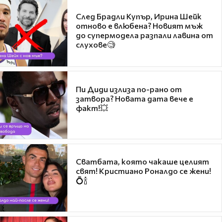
След Брадли Купър, Ирина Шейк
отново е влюбена? Новият мъж
до супермодела разпали лавина от
слухове🧐
Пи Диди излиза по-рано от
затвора? Новата дата вече е
факт!💥
Сватбата, която чакаше целият
свят! Кристиано Роналдо се жени!
💍🍾