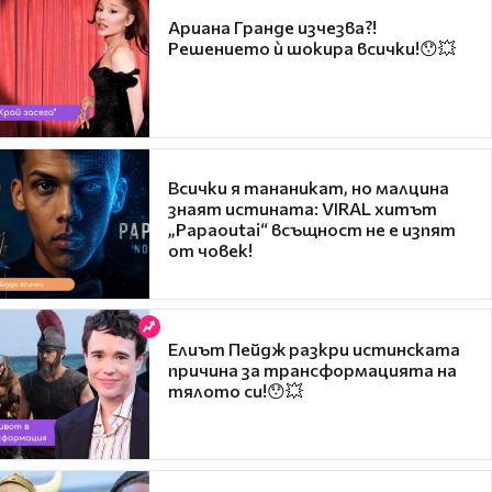
Ариана Гранде изчезва?!
Решението ѝ шокира всички!😯💥
Всички я тананикат, но малцина
знаят истината: VIRAL хитът
„Papaoutai“ всъщност не е изпят
от човек!
Елиът Пейдж разкри истинската
причина за трансформацията на
тялото си!😯💥