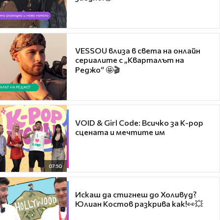
VESSOU влиза в света на онлайн
сериалите с „Кварталът на
Реджо“ 🤩🎬
VOID & Girl Code: Всичко за K-pop
сцената и мечтите им
07:50
Искаш да стигнеш до Холивуд?
Юлиан Костов разкрива как!👀💥