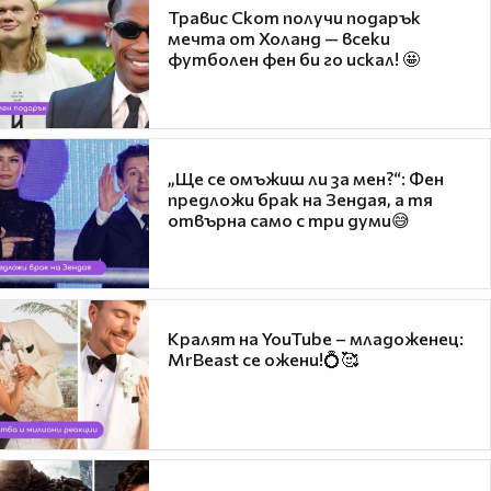
Травис Скот получи подарък
мечта от Холанд — всеки
футболен фен би го искал! 🤩
„Ще се омъжиш ли за мен?“: Фен
предложи брак на Зендая, а тя
отвърна само с три думи😅
Кралят на YouTube – младоженец:
MrBeast се ожени!💍🥰