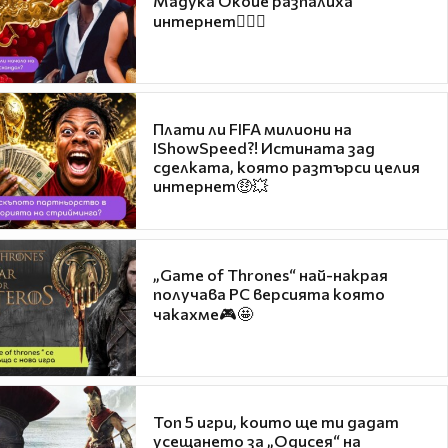
Мадука Окойе разпалиха
интернет❤️‍🔥🔥
Плати ли FIFA милиони на
IShowSpeed?! Истината зад
сделката, която разтърси целия
интернет🤑💥
„Game of Thrones“ най-накрая
получава PC версията която
чакахме🎮🤩
Топ 5 игри, които ще ти дадат
усещането за „Одисея“ на