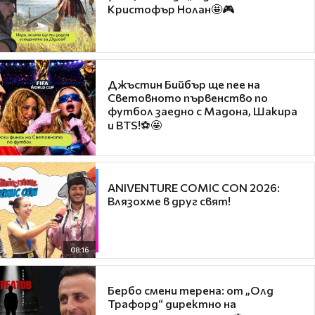
Кристофър Нолан🤩🎮
Джъстин Бийбър ще пее на
Световното първенство по
футбол заедно с Мадона, Шакира
и BTS!⚽🤩
ANIVENTURE COMIC CON 2026:
Влязохме в друг свят!
08:16
Бербо смени терена: от „Олд
Трафорд“ директно на