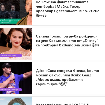
Кой съсипа Фантастичната
четворка? Майлс Телър
проговаря десетилетие по-късно
🎬👀💥
Селена Гомес празнува рождения
си ден: Как момичето от „Disney“
се превърна в световна икона🤩🎂
Джон Сина сподели 4 неща, които
могат да съсипят всяко GenZ:
„Ако ги имаш, провалът е
гарантиран“🧐💥
Изследовател на НЛО: "САЩ