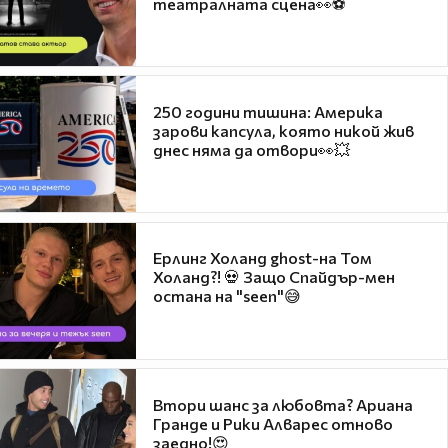
театралната сцена👀⚽
250 години тишина: Америка
зарови капсула, която никой жив
днес няма да отвори👀💥
Ерлинг Холанд ghost-на Том
Холанд?! 💀 Защо Спайдър-мен
остана на "seen"😅
Втори шанс за любовта? Ариана
Гранде и Рики Алварес отново
заедно!😍