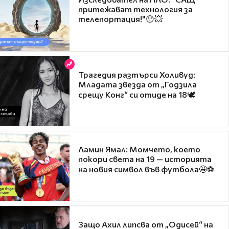
притежават технология за
телепортация!"😯💥
Трагедия разтърси Холивуд:
Младата звезда от „Годзила
срещу Конг“ си отиде на 18🕊️
Ламин Ямал: Момчето, което
покори света на 19 — историята
на новия символ във футбола🤩⚽
Защо Ахил липсва от „Одисей“ на