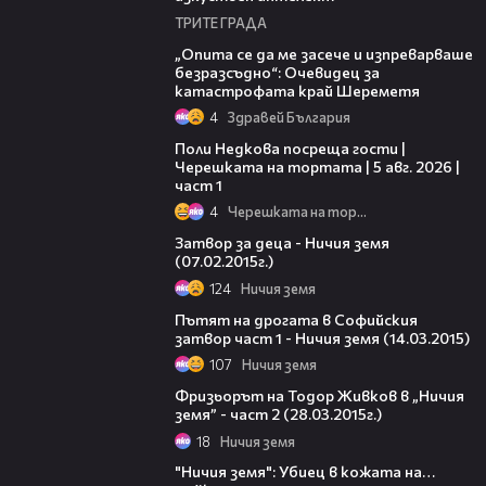
ТРИТЕ ГРАДА
06:38
„Опита се да ме засече и изпреварваше
безразсъдно“: Очевидец за
катастрофата край Шереметя
4
Здравей България
19:25
Поли Недкова посреща гости |
Черешката на тортата | 5 авг. 2026 |
част 1
4
Черешката на тортата
15:34
Затвор за деца - Ничия земя
(07.02.2015г.)
124
Ничия земя
24:31
Пътят на дрогата в Софийския
затвор част 1 - Ничия земя (14.03.2015)
107
Ничия земя
11:21
Фризьорът на Тодор Живков в „Ничия
земя” - част 2 (28.03.2015г.)
18
Ничия земя
20:06
"Ничия земя": Убиец в кожата на…