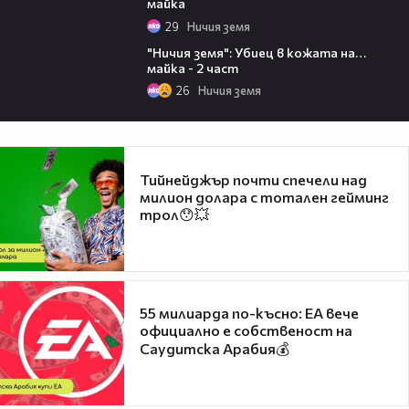
майка
29
Ничия земя
19:18
"Ничия земя": Убиец в кожата на…
майка - 2 част
26
Ничия земя
Тийнейджър почти спечели над
милион долара с тотален гейминг
трол😯💥
55 милиарда по-късно: EA вече
официално е собственост на
Саудитска Арабия💰