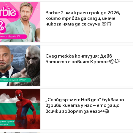
Barbie 2 има краен срок до 2026,
който трябва да спази, иначе
никога няма да се случи.😯💥
След тежка контузия: Дейв
Батиста е новият Кратос!😯💥
„Спайдър-мен: Нов ден“ буквално
взриви кината у нас – ето защо
всички говорят за него👀🎬