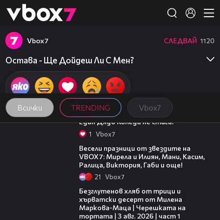
Member of
👾
Vbоx7
СЛЕДВАЙ
1120
Остава - Ще Дойдеш Ли С Мен?
Всички
TRENDING
Vbоx7
00:07
Един Дядо Коледа не стига!
1
Vbоx7
03:02
Весели празници от звездите на
VBOX7: Мирела и Илиян, Мани, Касим,
Ралица, Виктория, Габи и още!
21
Vbоx7
16:02
Безглутенов хляб от трици и
хърватски десерт от Милена
Маркова-Маца | Черешката на
тортата | 3 авг. 2026 | част 1