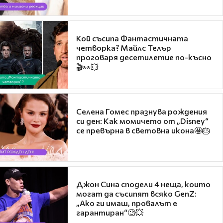
Кой съсипа Фантастичната
четворка? Майлс Телър
проговаря десетилетие по-късно
🎬👀💥
Селена Гомес празнува рождения
си ден: Как момичето от „Disney“
се превърна в световна икона🤩🎂
Джон Сина сподели 4 неща, които
могат да съсипят всяко GenZ:
„Ако ги имаш, провалът е
гарантиран“🧐💥