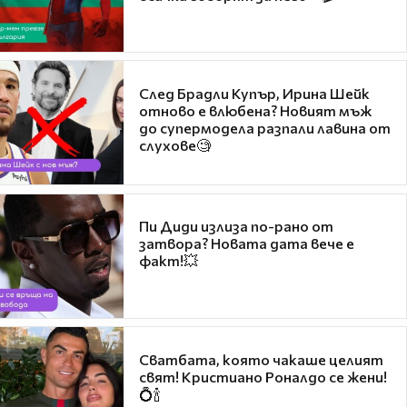
След Брадли Купър, Ирина Шейк
отново е влюбена? Новият мъж
до супермодела разпали лавина от
слухове🧐
Пи Диди излиза по-рано от
затвора? Новата дата вече е
факт!💥
Сватбата, която чакаше целият
свят! Кристиано Роналдо се жени!
💍🍾