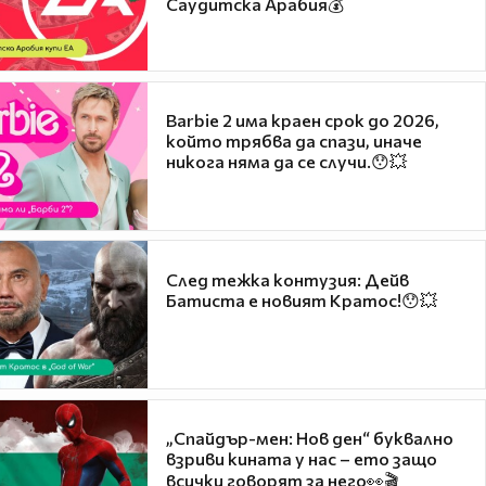
Саудитска Арабия💰
Barbie 2 има краен срок до 2026,
който трябва да спази, иначе
никога няма да се случи.😯💥
След тежка контузия: Дейв
Батиста е новият Кратос!😯💥
„Спайдър-мен: Нов ден“ буквално
взриви кината у нас – ето защо
всички говорят за него👀🎬