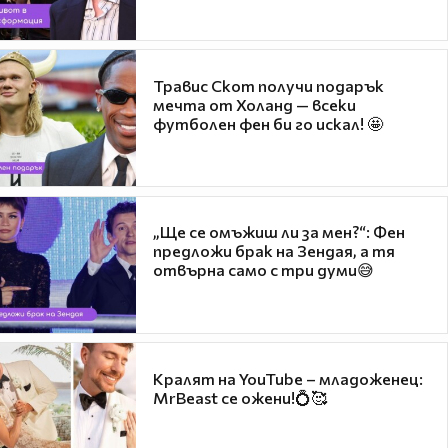
Травис Скот получи подарък
мечта от Холанд — всеки
футболен фен би го искал! 🤩
„Ще се омъжиш ли за мен?“: Фен
предложи брак на Зендая, а тя
отвърна само с три думи😅
Кралят на YouTube – младоженец:
MrBeast се ожени!💍🥰