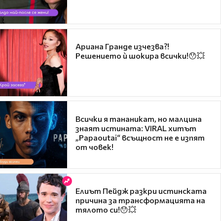
Ариана Гранде изчезва?!
Решението ѝ шокира всички!😯💥
Всички я тананикат, но малцина
знаят истината: VIRAL хитът
„Papaoutai“ всъщност не е изпят
от човек!
Елиът Пейдж разкри истинската
причина за трансформацията на
тялото си!😯💥