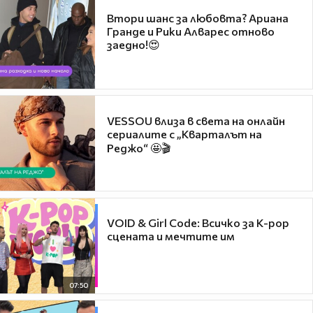
Втори шанс за любовта? Ариана
Гранде и Рики Алварес отново
заедно!😍
VESSOU влиза в света на онлайн
сериалите с „Кварталът на
Реджо“ 🤩🎬
VOID & Girl Code: Всичко за K-pop
сцената и мечтите им
07:50