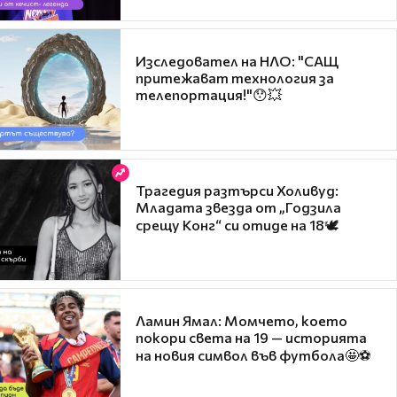
Изследовател на НЛО: "САЩ
притежават технология за
телепортация!"😯💥
Трагедия разтърси Холивуд:
Младата звезда от „Годзила
срещу Конг“ си отиде на 18🕊️
Ламин Ямал: Момчето, което
покори света на 19 — историята
на новия символ във футбола🤩⚽