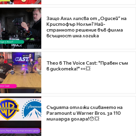
Защо Ахил липсва от „Одисей“ на
Кристофър Нолън? Най-
странното решение във филма
всъщност има логика
Theo в The Voice Cast: "Правен съм
в дискотека!" 👀💥
Съдията отложи сливането на
Paramount и Warner Bros. за 110
милиарда долара!😯💥