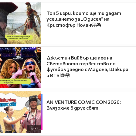
Топ 5 игри, които ще ти дадат
усещането за „Одисея“ на
Кристофър Нолан🤩🎮
Джъстин Бийбър ще пее на
Световното първенство по
футбол заедно с Мадона, Шакира
и BTS!⚽🤩
ANIVENTURE COMIC CON 2026:
Влязохме в друг свят!
08:16