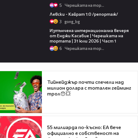
5
Черешката на тортата
05:57
Левски - Кайрат 1:0 /репортаж/
3
gong_bg
18:07
Изтънчена интернационална вечеря
от Енджи Касабие | Черешката на
тортата | 31 юли 2026 | Част 1
6
Черешката на тортата
Тийнейджър почти спечели над
милион долара с тотален гейминг
трол😯💥
55 милиарда по-късно: EA вече
официално е собственост на