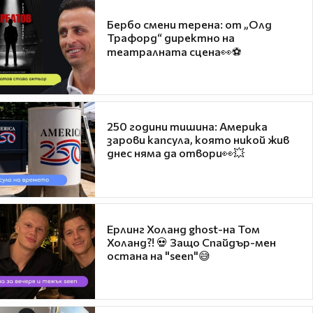
Бербо смени терена: от „Олд
Трафорд“ директно на
театралната сцена👀⚽
250 години тишина: Америка
зарови капсула, която никой жив
днес няма да отвори👀💥
Ерлинг Холанд ghost-на Том
Холанд?! 💀 Защо Спайдър-мен
остана на "seen"😅