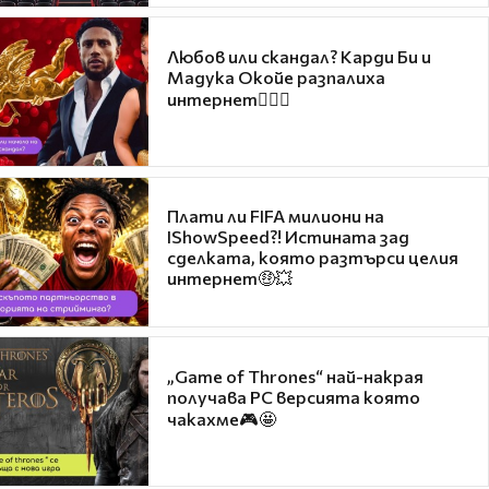
Любов или скандал? Карди Би и
Мадука Окойе разпалиха
интернет❤️‍🔥🔥
Плати ли FIFA милиони на
IShowSpeed?! Истината зад
сделката, която разтърси целия
интернет🤑💥
„Game of Thrones“ най-накрая
получава PC версията която
чакахме🎮🤩