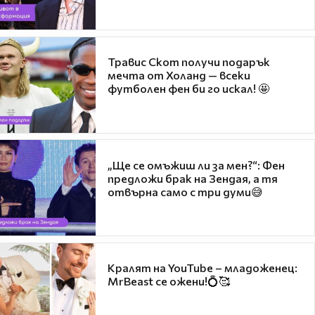
Травис Скот получи подарък
мечта от Холанд — всеки
футболен фен би го искал! 🤩
„Ще се омъжиш ли за мен?“: Фен
предложи брак на Зендая, а тя
отвърна само с три думи😅
Кралят на YouTube – младоженец:
MrBeast се ожени!💍🥰