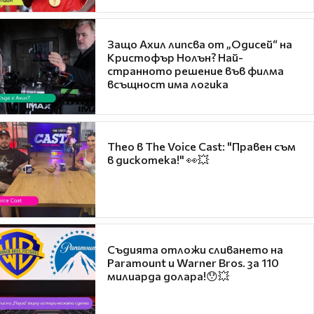
Защо Ахил липсва от „Одисей“ на
Кристофър Нолън? Най-
странното решение във филма
всъщност има логика
Theo в The Voice Cast: "Правен съм
в дискотека!" 👀💥
Съдията отложи сливането на
Paramount и Warner Bros. за 110
милиарда долара!😯💥