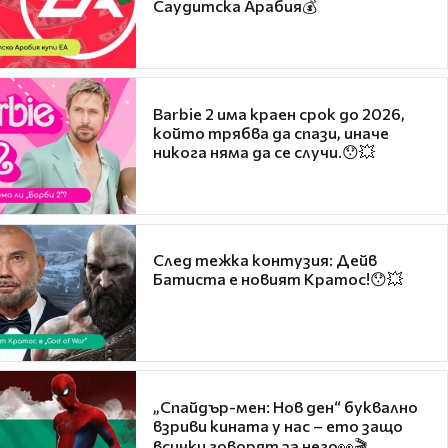
Саудитска Арабия💰
Barbie 2 има краен срок до 2026,
който трябва да спази, иначе
никога няма да се случи.😯💥
След тежка контузия: Дейв
Батиста е новият Кратос!😯💥
„Спайдър-мен: Нов ден“ буквално
взриви кината у нас – ето защо
всички говорят за него👀🎬