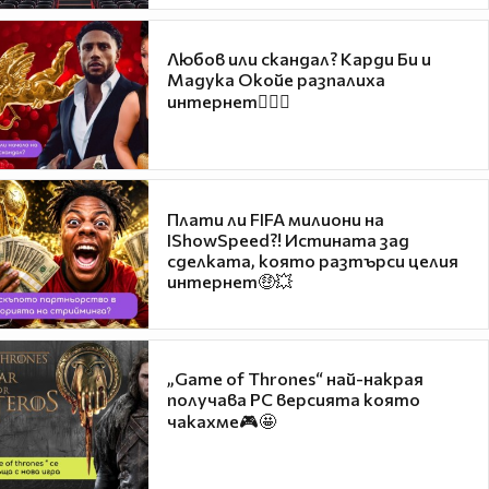
Любов или скандал? Карди Би и
Мадука Окойе разпалиха
интернет❤️‍🔥🔥
Плати ли FIFA милиони на
IShowSpeed?! Истината зад
сделката, която разтърси целия
интернет🤑💥
„Game of Thrones“ най-накрая
получава PC версията която
чакахме🎮🤩