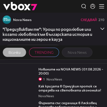
Member of
👾
Nova News
СЛЕДВАЙ
270
"Предизвиквам те": Уроци по родолюбие или
когато любовта към българската история и
националните ни герои е кауза
Всички
TRENDING
Nova News
22:56
Новините на NOVA NEWS (07.08.2026 -
20:00)
1
Nova News
14:07
Как кризата в Ормузкия проток се
отразява на световната икономика?
Nova News
00:06
Фирмата със седалище в Лясковец
внедрява роботизирана техника и