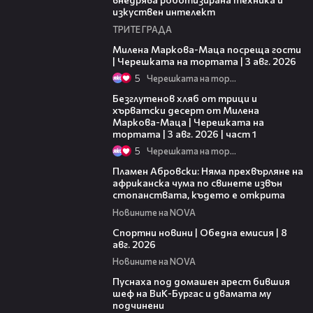
изкуствен интелект
ТРИТЕ ГРАДА
20:17
Милена Маркова-Маца посреща гости
| Черешката на тортата | 3 авг. 2026
5
Черешката на тортата
16:02
Безглутенов хляб от трици и
хърватски десерт от Милена
Маркова-Маца | Черешката на
тортата | 3 авг. 2026 | част 1
5
Черешката на тортата
01:19
Пламен Абровски: Няма прехвърляне на
африканска чума по свинете извън
стопанствата, където е открита
Новините на NOVA
03:31
Спортни новини | Обедна емисия | 8
aвг. 2026
Новините на NOVA
00:34
Пуснаха под домашен арест бившия
шеф на ВиК-Бургас и двамата му
подчинени