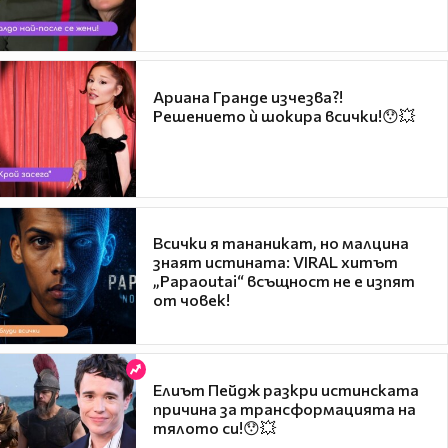
Ариана Гранде изчезва?!
Решението ѝ шокира всички!😯💥
Всички я тананикат, но малцина
знаят истината: VIRAL хитът
„Papaoutai“ всъщност не е изпят
от човек!
Елиът Пейдж разкри истинската
причина за трансформацията на
тялото си!😯💥