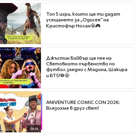
Топ 5 игри, които ще ти дадат
усещането за „Одисея“ на
Кристофър Нолан🤩🎮
Джъстин Бийбър ще пее на
Световното първенство по
футбол заедно с Мадона, Шакира
и BTS!⚽🤩
ANIVENTURE COMIC CON 2026:
Влязохме в друг свят!
08:16