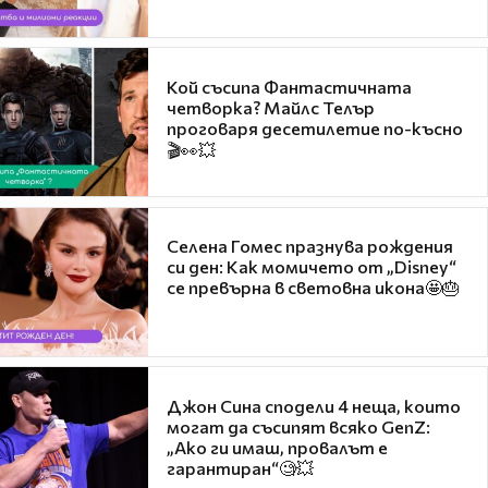
Кой съсипа Фантастичната
четворка? Майлс Телър
проговаря десетилетие по-късно
🎬👀💥
Селена Гомес празнува рождения
си ден: Как момичето от „Disney“
се превърна в световна икона🤩🎂
Джон Сина сподели 4 неща, които
могат да съсипят всяко GenZ:
„Ако ги имаш, провалът е
гарантиран“🧐💥