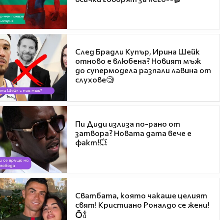
След Брадли Купър, Ирина Шейк
отново е влюбена? Новият мъж
до супермодела разпали лавина от
слухове🧐
Пи Диди излиза по-рано от
затвора? Новата дата вече е
факт!💥
Сватбата, която чакаше целият
свят! Кристиано Роналдо се жени!
💍🍾