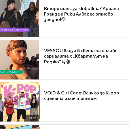
Втори шанс за любовта? Ариана
Гранде и Рики Алварес отново
заедно!😍
VESSOU влиза в света на онлайн
сериалите с „Кварталът на
Реджо“ 🤩🎬
VOID & Girl Code: Всичко за K-pop
сцената и мечтите им
07:50