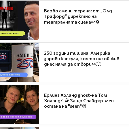
Бербо смени терена: от „Олд
Трафорд“ директно на
театралната сцена👀⚽
250 години тишина: Америка
зарови капсула, която никой жив
днес няма да отвори👀💥
Ерлинг Холанд ghost-на Том
Холанд?! 💀 Защо Спайдър-мен
остана на "seen"😅