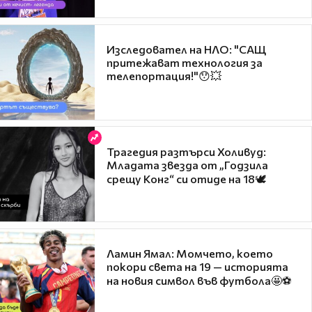
Изследовател на НЛО: "САЩ
притежават технология за
телепортация!"😯💥
Трагедия разтърси Холивуд:
Младата звезда от „Годзила
срещу Конг“ си отиде на 18🕊️
Ламин Ямал: Момчето, което
покори света на 19 — историята
на новия символ във футбола🤩⚽