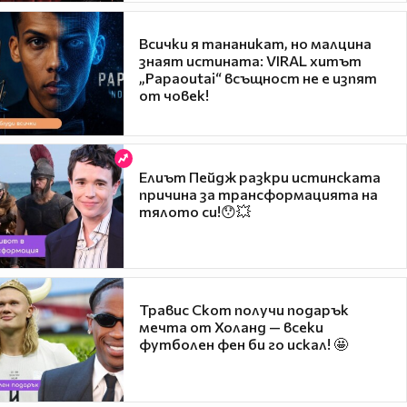
Всички я тананикат, но малцина
знаят истината: VIRAL хитът
„Papaoutai“ всъщност не е изпят
от човек!
Елиът Пейдж разкри истинската
причина за трансформацията на
тялото си!😯💥
Травис Скот получи подарък
мечта от Холанд — всеки
футболен фен би го искал! 🤩