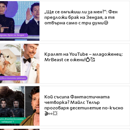
„Ще се омъжиш ли за мен?“: Фен
предложи брак на Зендая, а тя
отвърна само с три думи😅
Кралят на YouTube – младоженец:
MrBeast се ожени!💍🥰
Кой съсипа Фантастичната
четворка? Майлс Телър
проговаря десетилетие по-късно
🎬👀💥