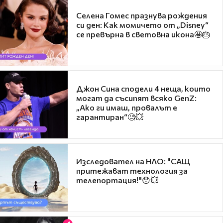
Селена Гомес празнува рождения
си ден: Как момичето от „Disney“
се превърна в световна икона🤩🎂
Джон Сина сподели 4 неща, които
могат да съсипят всяко GenZ:
„Ако ги имаш, провалът е
гарантиран“🧐💥
Изследовател на НЛО: "САЩ
притежават технология за
телепортация!"😯💥