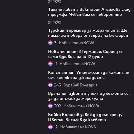
gongbg
00:39
Талантливата Виктория Ангелова след
триумфа: Чувствам се невероятно
gongbg
01:35
Турският премиер за мигрантите: Ще
намалим товара от гърба на България
7
Новините на NOVA
02:02
Нов атентат в Германия: Сириец се
самовзриви и рани 12 души
11
Новините на NOVA
09:42
Константин: Утре могат да кажат, че
сме клетка на джихадисти
245
Здравей България
01:21
Врачанин изкопа тунел под леглото си,
за да отглежда марихуана
202
Новините на NOVA
00:31
Бойко Борисов завежда дело срещу
Цветан Василев за клевета
12
Новините на NOVA