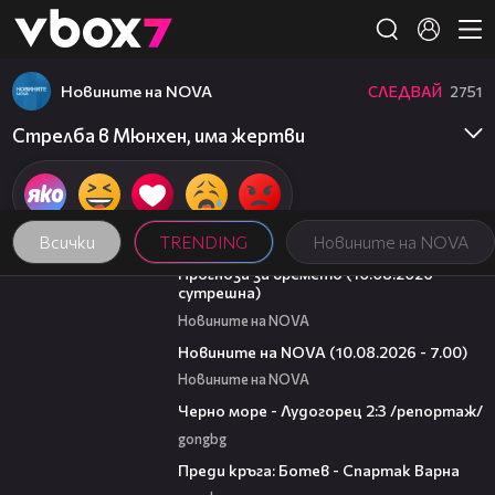
Member of
👾
Новините на NOVA
СЛЕДВАЙ
2751
Стрелба в Мюнхен, има жертви
Всички
TRENDING
Новините на NOVA
01:37
Прогноза за времето (10.08.2026 -
сутрешна)
Новините на NOVA
04:15
Новините на NOVA (10.08.2026 - 7.00)
Новините на NOVA
06:06
Черно море - Лудогорец 2:3 /репортаж/
gongbg
05:30
Преди кръга: Ботев - Спартак Варна