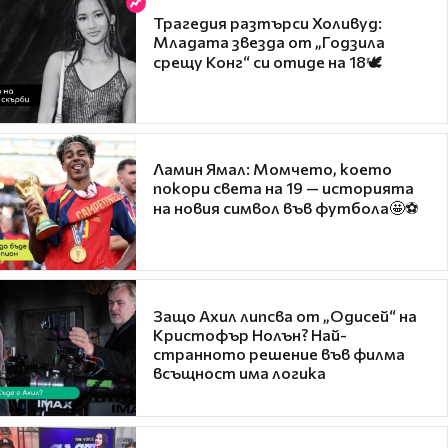
Трагедия разтърси Холивуд:
Младата звезда от „Годзила
срещу Конг“ си отиде на 18🕊️
Ламин Ямал: Момчето, което
покори света на 19 — историята
на новия символ във футбола🤩⚽
Защо Ахил липсва от „Одисей“ на
Кристофър Нолън? Най-
странното решение във филма
всъщност има логика