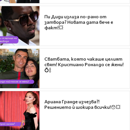
Пи Диди излиза по-рано от
затвора? Новата дата вече е
факт!💥
Сватбата, която чакаше целият
свят! Кристиано Роналдо се жени!
💍🍾
Ариана Гранде изчезва?!
Решението ѝ шокира всички!😯💥