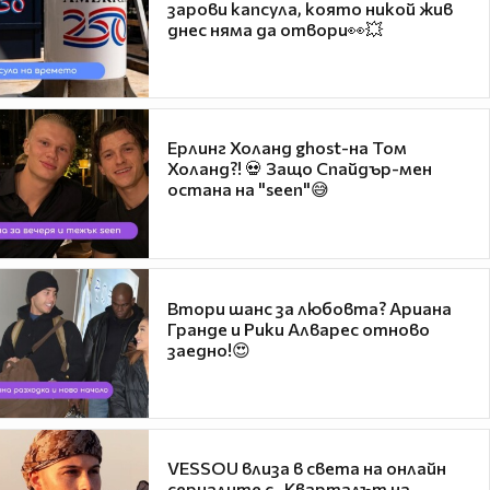
зарови капсула, която никой жив
днес няма да отвори👀💥
Ерлинг Холанд ghost-на Том
Холанд?! 💀 Защо Спайдър-мен
остана на "seen"😅
Втори шанс за любовта? Ариана
Гранде и Рики Алварес отново
заедно!😍
VESSOU влиза в света на онлайн
сериалите с „Кварталът на