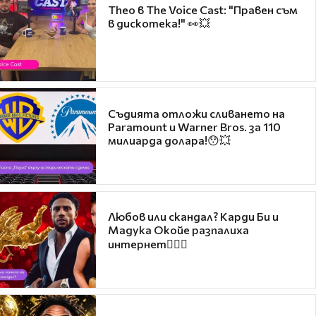
Theo в The Voice Cast: "Правен съм
в дискотека!" 👀💥
Съдията отложи сливането на
Paramount и Warner Bros. за 110
милиарда долара!😯💥
Любов или скандал? Карди Би и
Мадука Окойе разпалиха
интернет❤️‍🔥🔥