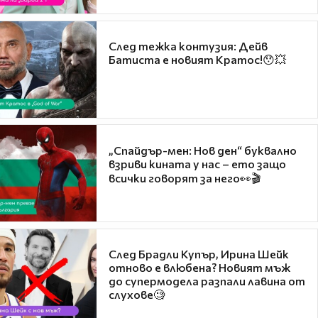
След тежка контузия: Дейв
Батиста е новият Кратос!😯💥
„Спайдър-мен: Нов ден“ буквално
взриви кината у нас – ето защо
всички говорят за него👀🎬
След Брадли Купър, Ирина Шейк
отново е влюбена? Новият мъж
до супермодела разпали лавина от
слухове🧐