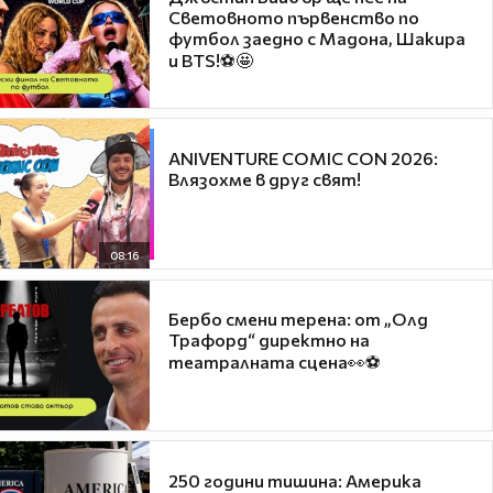
Световното първенство по
футбол заедно с Мадона, Шакира
и BTS!⚽🤩
ANIVENTURE COMIC CON 2026:
Влязохме в друг свят!
08:16
Бербо смени терена: от „Олд
Трафорд“ директно на
театралната сцена👀⚽
250 години тишина: Америка