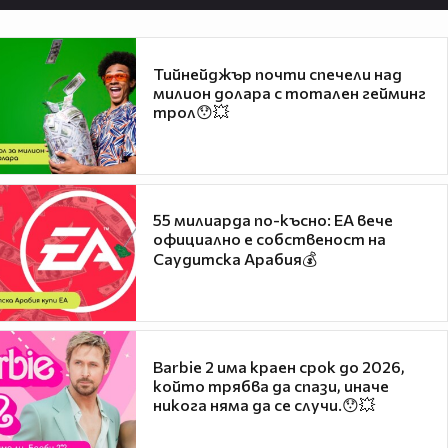
Тийнейджър почти спечели над
милион долара с тотален гейминг
трол😯💥
55 милиарда по-късно: EA вече
официално е собственост на
Саудитска Арабия💰
Barbie 2 има краен срок до 2026,
който трябва да спази, иначе
никога няма да се случи.😯💥