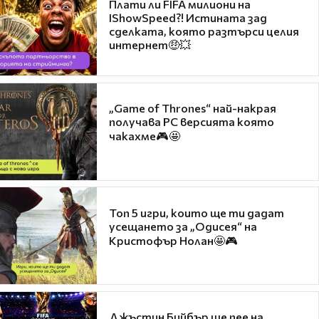
Плати ли FIFA милиони на
IShowSpeed?! Истината зад
сделката, която разтърси целия
интернет🤑💥
„Game of Thrones“ най-накрая
получава PC версията която
чакахме🎮🤩
Топ 5 игри, които ще ти дадат
усещането за „Одисея“ на
Кристофър Нолан🤩🎮
Джъстин Бийбър ще пее на