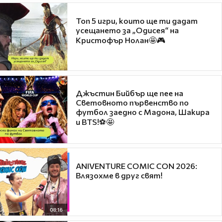
Топ 5 игри, които ще ти дадат
усещането за „Одисея“ на
Кристофър Нолан🤩🎮
Джъстин Бийбър ще пее на
Световното първенство по
футбол заедно с Мадона, Шакира
и BTS!⚽🤩
ANIVENTURE COMIC CON 2026:
Влязохме в друг свят!
08:16