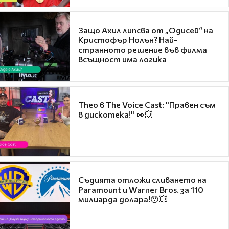
Защо Ахил липсва от „Одисей“ на
Кристофър Нолън? Най-
странното решение във филма
всъщност има логика
Theo в The Voice Cast: "Правен съм
в дискотека!" 👀💥
Съдията отложи сливането на
Paramount и Warner Bros. за 110
милиарда долара!😯💥