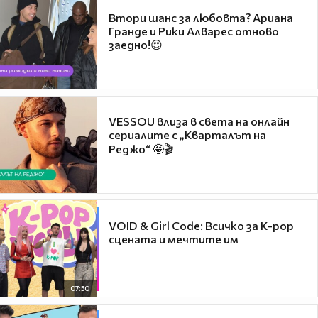
Втори шанс за любовта? Ариана
Гранде и Рики Алварес отново
заедно!😍
VESSOU влиза в света на онлайн
сериалите с „Кварталът на
Реджо“ 🤩🎬
VOID & Girl Code: Всичко за K-pop
сцената и мечтите им
07:50