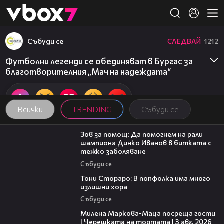
Member of
👾
Събуди се
СЛЕДВАЙ
1212
Футболни легенди се обединяват в Бургас за
благотворителния „Мач на надеждата“
Всички
TRENDING
Събуди се
03:29
Зов за помощ: Да помогнем на рали
шампиона Динко Иванов в битката с
тежко заболяване
Събуди се
27:22
Тони Стораро: В попфолка има много
излишни хора
Събуди се
20:17
Милена Маркова-Маца посреща гости
| Черешката на тортата | 3 авг. 2026