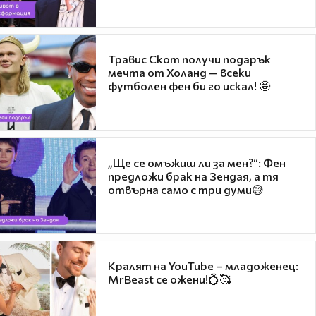
Травис Скот получи подарък
мечта от Холанд — всеки
футболен фен би го искал! 🤩
„Ще се омъжиш ли за мен?“: Фен
предложи брак на Зендая, а тя
отвърна само с три думи😅
Кралят на YouTube – младоженец:
MrBeast се ожени!💍🥰