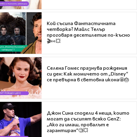
Кой съсипа Фантастичната
четворка? Майлс Телър
проговаря десетилетие по-късно
🎬👀💥
Селена Гомес празнува рождения
си ден: Как момичето от „Disney“
се превърна в световна икона🤩🎂
Джон Сина сподели 4 неща, които
могат да съсипят всяко GenZ:
„Ако ги имаш, провалът е
гарантиран“🧐💥