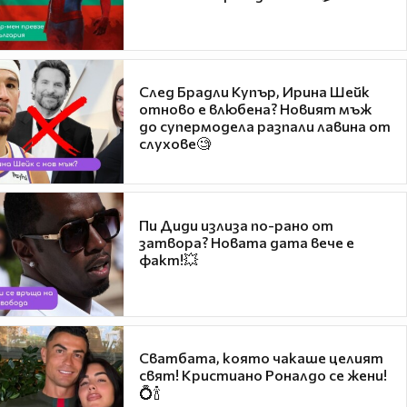
След Брадли Купър, Ирина Шейк
отново е влюбена? Новият мъж
до супермодела разпали лавина от
слухове🧐
Пи Диди излиза по-рано от
затвора? Новата дата вече е
факт!💥
Сватбата, която чакаше целият
свят! Кристиано Роналдо се жени!
💍🍾