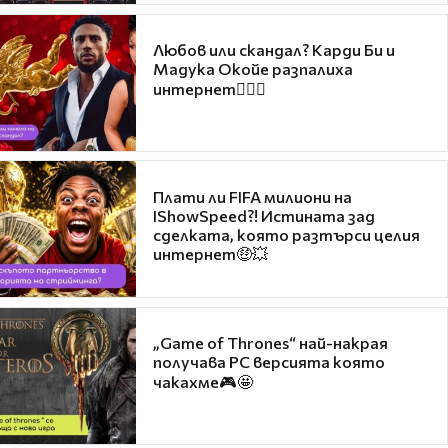
Любов или скандал? Карди Би и
Мадука Окойе разпалиха
интернет❤️‍🔥🔥
Плати ли FIFA милиони на
IShowSpeed?! Истината зад
сделката, която разтърси целия
интернет🤑💥
„Game of Thrones“ най-накрая
получава PC версията която
чакахме🎮🤩