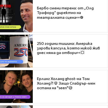
Бербо смени терена: от „Олд
Трафорд“ директно на
театралната сцена👀⚽
250 години тишина: Америка
зарови капсула, която никой жив
днес няма да отвори👀💥
Ерлинг Холанд ghost-на Том
Холанд?! 💀 Защо Спайдър-мен
остана на "seen"😅