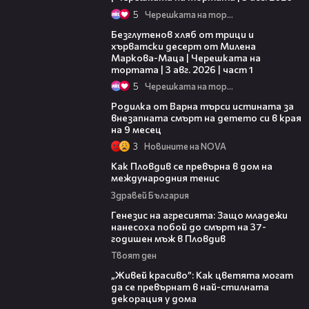
5
Черешката на тортата
16:02
Безглутенов хляб от трици и
хърватски десерт от Милена
Маркова-Маца | Черешката на
тортата | 3 авг. 2026 | част 1
5
Черешката на тортата
03:09
Родилка от Варна търси истината за
внезапната смърт на детето си в края
на 9 месец
3
Новините на NOVA
03:09
Как Пловдив се превърна в дом на
международния тенис
Здравей България
13:28
Генезис на агресията: Защо младежи
нанесоха побой до смърт на 37-
годишен мъж в Пловдив
Твоят ден
04:11
„Живей красиво”: Как цветята могат
да се превърнат в най-стилната
декорация у дома