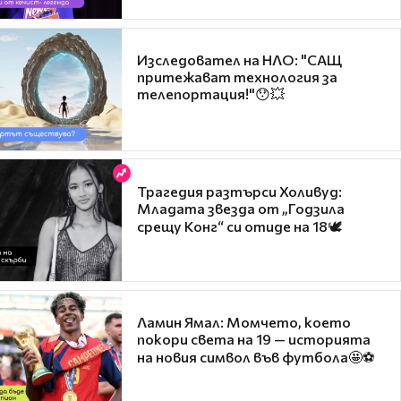
Изследовател на НЛО: "САЩ
притежават технология за
телепортация!"😯💥
Трагедия разтърси Холивуд:
Младата звезда от „Годзила
срещу Конг“ си отиде на 18🕊️
Ламин Ямал: Момчето, което
покори света на 19 — историята
на новия символ във футбола🤩⚽