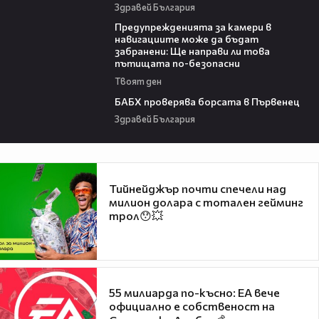
Здравей България
15:40
Предупрежденията за камери в
навигациите може да бъдат
забранени: Ще направи ли това
пътищата по-безопасни
Твоят ден
03:57
БАБХ проверява борсата в Първенец
Здравей България
Тийнейджър почти спечели над
милион долара с тотален гейминг
трол😯💥
55 милиарда по-късно: EA вече
официално е собственост на