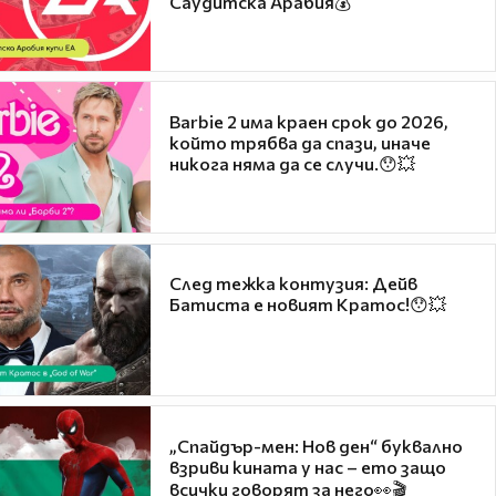
Саудитска Арабия💰
Barbie 2 има краен срок до 2026,
който трябва да спази, иначе
никога няма да се случи.😯💥
След тежка контузия: Дейв
Батиста е новият Кратос!😯💥
„Спайдър-мен: Нов ден“ буквално
взриви кината у нас – ето защо
всички говорят за него👀🎬