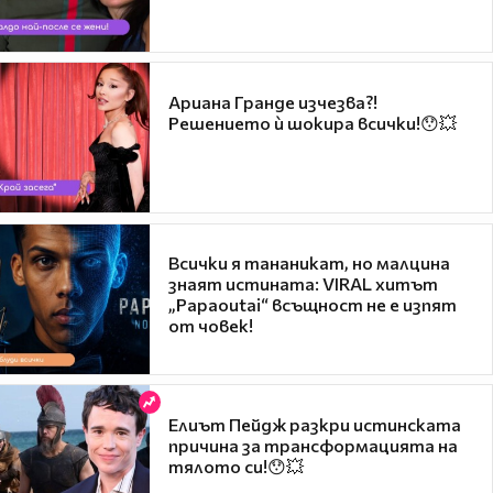
Ариана Гранде изчезва?!
Решението ѝ шокира всички!😯💥
Всички я тананикат, но малцина
знаят истината: VIRAL хитът
„Papaoutai“ всъщност не е изпят
от човек!
Елиът Пейдж разкри истинската
причина за трансформацията на
тялото си!😯💥