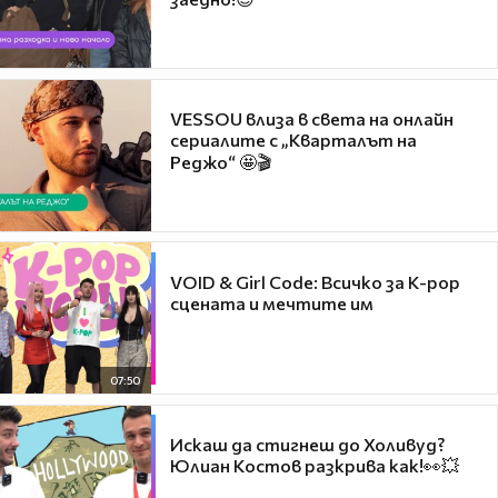
VESSOU влиза в света на онлайн
сериалите с „Кварталът на
Реджо“ 🤩🎬
VOID & Girl Code: Всичко за K-pop
сцената и мечтите им
07:50
Искаш да стигнеш до Холивуд?
Юлиан Костов разкрива как!👀💥