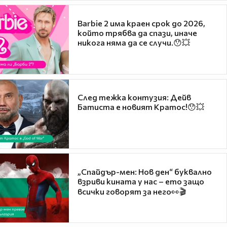
Barbie 2 има краен срок до 2026,
който трябва да спази, иначе
никога няма да се случи.😯💥
След тежка контузия: Дейв
Батиста е новият Кратос!😯💥
„Спайдър-мен: Нов ден“ буквално
взриви кината у нас – ето защо
всички говорят за него👀🎬