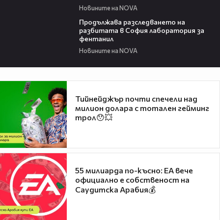
Новините на NOVA
00:37
Продължава разследването на
разбитата в София лаборатория за
фентанил
Новините на NOVA
Тийнейджър почти спечели над
милион долара с тотален гейминг
трол😯💥
55 милиарда по-късно: EA вече
официално е собственост на
Саудитска Арабия💰