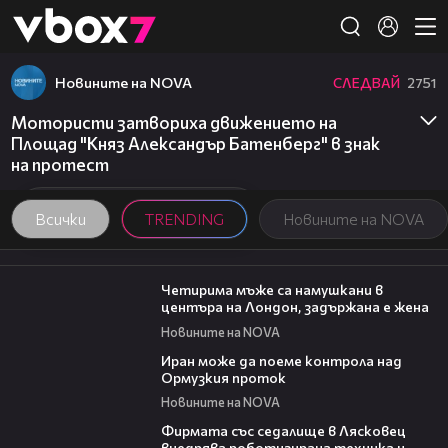
Member of
👾
Новините на NOVA
СЛЕДВАЙ
2751
Мотористи затвориха движението на
Площад "Княз Александър Батенберг" в знак
на протест
Всички
TRENDING
Новините на NOVA
00:39
Четирима мъже са намушкани в
центъра на Лондон, задържана е жена
Новините на NOVA
00:52
Иран може да поеме контрола над
Ормузкия проток
Новините на NOVA
00:06
Фирмата със седалище в Лясковец
внедрява роботизирана техника и