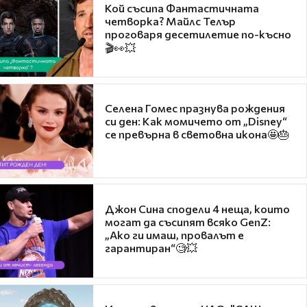
Кой съсипа Фантастичната
четворка? Майлс Телър
проговаря десетилетие по-късно
🎬👀💥
Селена Гомес празнува рождения
си ден: Как момичето от „Disney“
се превърна в световна икона🤩🎂
Джон Сина сподели 4 неща, които
могат да съсипят всяко GenZ:
„Ако ги имаш, провалът е
гарантиран“🧐💥