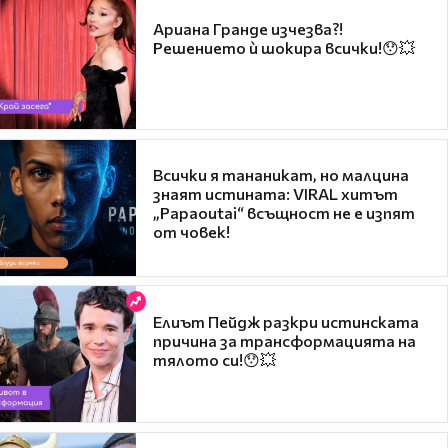
Ариана Гранде изчезва?!
Решението ѝ шокира всички!😯💥
Всички я тананикат, но малцина
знаят истината: VIRAL хитът
„Papaoutai“ всъщност не е изпят
от човек!
Елиът Пейдж разкри истинската
причина за трансформацията на
тялото си!😯💥