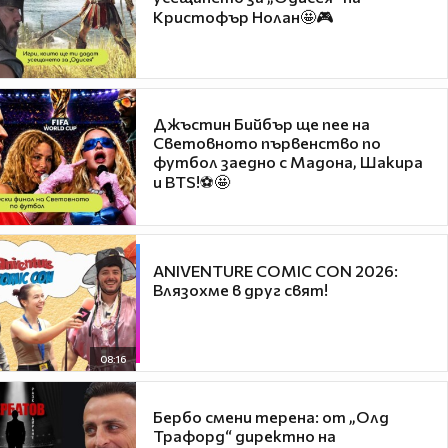
Кристофър Нолан🤩🎮
Джъстин Бийбър ще пее на
Световното първенство по
футбол заедно с Мадона, Шакира
и BTS!⚽🤩
ANIVENTURE COMIC CON 2026:
Влязохме в друг свят!
08:16
Бербо смени терена: от „Олд
Трафорд“ директно на