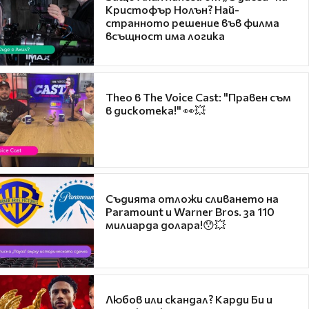
Кристофър Нолън? Най-
странното решение във филма
всъщност има логика
Theo в The Voice Cast: "Правен съм
в дискотека!" 👀💥
Съдията отложи сливането на
Paramount и Warner Bros. за 110
милиарда долара!😯💥
Любов или скандал? Карди Би и