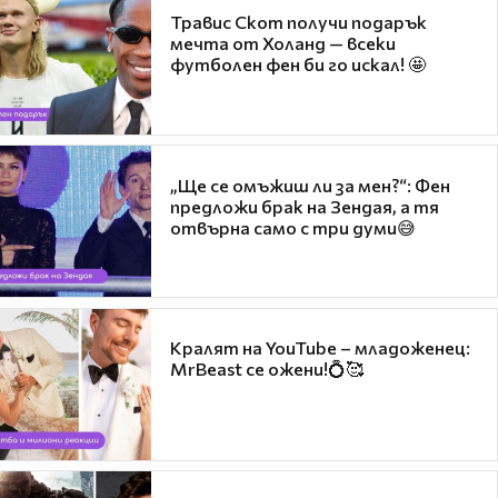
Травис Скот получи подарък
мечта от Холанд — всеки
футболен фен би го искал! 🤩
„Ще се омъжиш ли за мен?“: Фен
предложи брак на Зендая, а тя
отвърна само с три думи😅
Кралят на YouTube – младоженец:
MrBeast се ожени!💍🥰