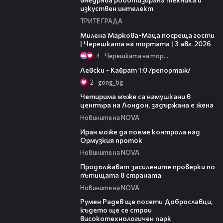
изкуствен интелект
ТРИТЕ ГРАДА
20:17
Милена Маркова-Маца посреща гости
| Черешката на тортата | 3 авг. 2026
4
Черешката на тортата
05:57
Левски - Кайрат 1:0 /репортаж/
2
gong_bg
00:39
Четирима мъже са намушкани в
центъра на Лондон, задържана е жена
Новините на NOVA
00:52
Иран може да поеме контрола над
Ормузкия проток
Новините на NOVA
00:44
Продължават засилените проверки по
пътищата в страната
Новините на NOVA
00:45
Румен Радев ще посети Доброславци,
където ще се строи
високотехнологичен парк