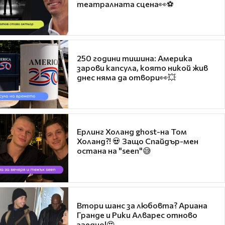
театралната сцена👀⚽
250 години тишина: Америка
зарови капсула, която никой жив
днес няма да отвори👀💥
Ерлинг Холанд ghost-на Том
Холанд?! 💀 Защо Спайдър-мен
остана на "seen"😅
Втори шанс за любовта? Ариана
Гранде и Рики Алварес отново
заедно!😍