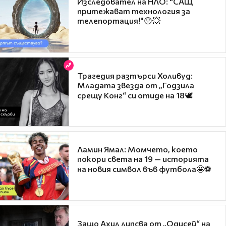
Изследовател на НЛО: "САЩ
притежават технология за
телепортация!"😯💥
Трагедия разтърси Холивуд:
Младата звезда от „Годзила
срещу Конг“ си отиде на 18🕊️
Ламин Ямал: Момчето, което
покори света на 19 — историята
на новия символ във футбола🤩⚽
Защо Ахил липсва от „Одисей“ на