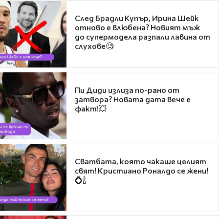
След Брадли Купър, Ирина Шейк
отново е влюбена? Новият мъж
до супермодела разпали лавина от
слухове🧐
Пи Диди излиза по-рано от
затвора? Новата дата вече е
факт!💥
Сватбата, която чакаше целият
свят! Кристиано Роналдо се жени!
💍🍾