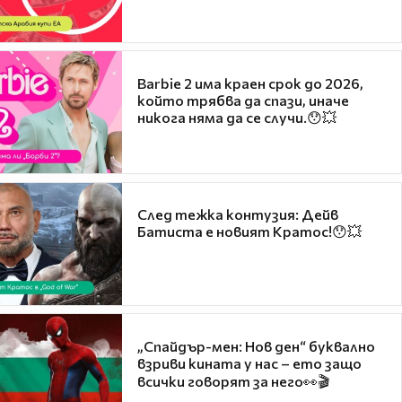
Barbie 2 има краен срок до 2026,
който трябва да спази, иначе
никога няма да се случи.😯💥
След тежка контузия: Дейв
Батиста е новият Кратос!😯💥
„Спайдър-мен: Нов ден“ буквално
взриви кината у нас – ето защо
всички говорят за него👀🎬