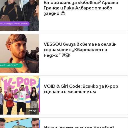
Втори шанс за любовта? Ариана
Гранде и Рики Алварес отново
заедно!😍
VESSOU влиза в света на онлайн
сериалите с „Кварталът на
Реджо“ 🤩🎬
VOID & Girl Code: Всичко за K-pop
сцената и мечтите им
07:50
Искаш да стигнеш до Холивуд?