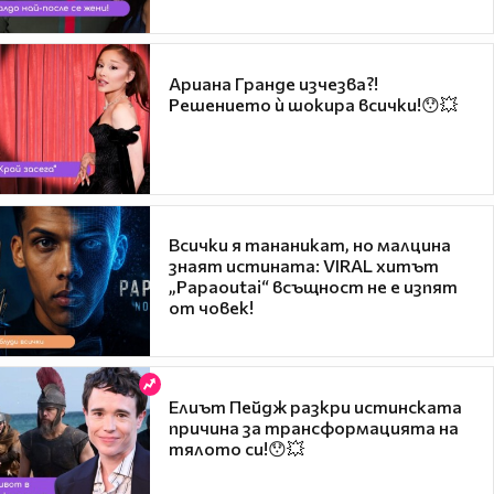
Ариана Гранде изчезва?!
Решението ѝ шокира всички!😯💥
Всички я тананикат, но малцина
знаят истината: VIRAL хитът
„Papaoutai“ всъщност не е изпят
от човек!
Елиът Пейдж разкри истинската
причина за трансформацията на
тялото си!😯💥