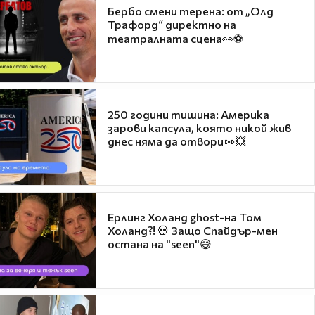
Бербо смени терена: от „Олд
Трафорд“ директно на
театралната сцена👀⚽
250 години тишина: Америка
зарови капсула, която никой жив
днес няма да отвори👀💥
Ерлинг Холанд ghost-на Том
Холанд?! 💀 Защо Спайдър-мен
остана на "seen"😅