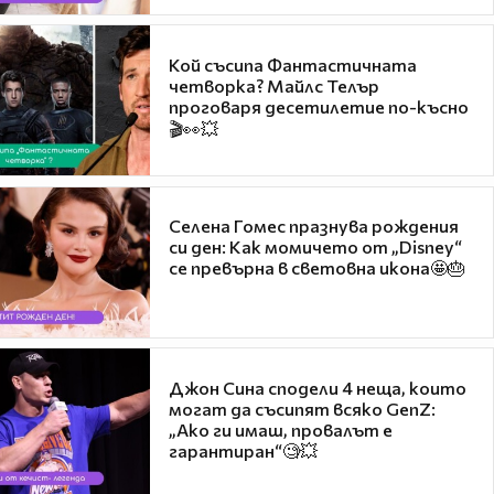
Кой съсипа Фантастичната
четворка? Майлс Телър
проговаря десетилетие по-късно
🎬👀💥
Селена Гомес празнува рождения
си ден: Как момичето от „Disney“
се превърна в световна икона🤩🎂
Джон Сина сподели 4 неща, които
могат да съсипят всяко GenZ:
„Ако ги имаш, провалът е
гарантиран“🧐💥