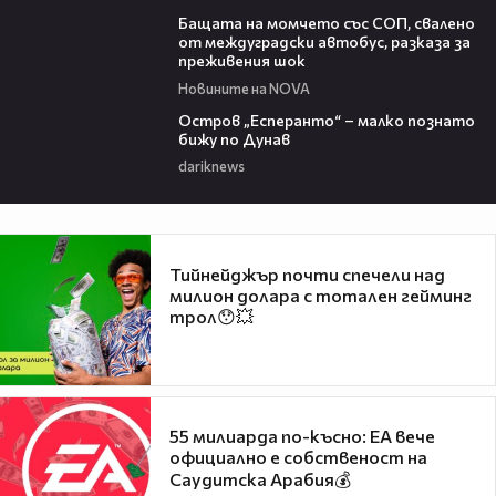
00:30
Бащата на момчето със СОП, свалено
от междуградски автобус, разказа за
преживения шок
Новините на NOVA
00:04
Остров „Есперанто“ – малко познато
бижу по Дунав
dariknews
Тийнейджър почти спечели над
милион долара с тотален гейминг
трол😯💥
55 милиарда по-късно: EA вече
официално е собственост на
Саудитска Арабия💰