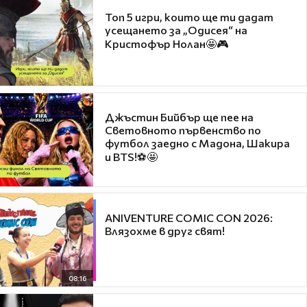
Топ 5 игри, които ще ти дадат
усещането за „Одисея“ на
Кристофър Нолан🤩🎮
Джъстин Бийбър ще пее на
Световното първенство по
футбол заедно с Мадона, Шакира
и BTS!⚽🤩
ANIVENTURE COMIC CON 2026:
Влязохме в друг свят!
08:16