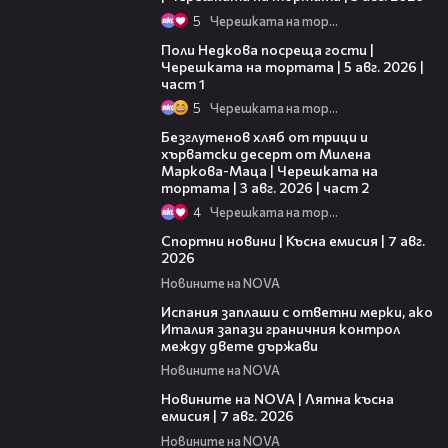
5
Черешката на тортата
19:25
Поли Недкова посреща гости |
Черешката на тортата | 5 авг. 2026 |
част 1
5
Черешката на тортата
15:35
Безглутенов хляб от трици и
хърватски десерт от Милена
Маркова-Маца | Черешката на
тортата | 3 авг. 2026 | част 2
4
Черешката на тортата
03:46
Спортни новини | Късна емисия | 7 авг.
2026
Новините на NOVA
00:51
Испания заплаши с ответни мерки, ако
Италия запази граничния контрол
между двете държави
Новините на NOVA
21:18
Новините на NOVA | Лятна късна
емисия | 7 авг. 2026
Новините на NOVA