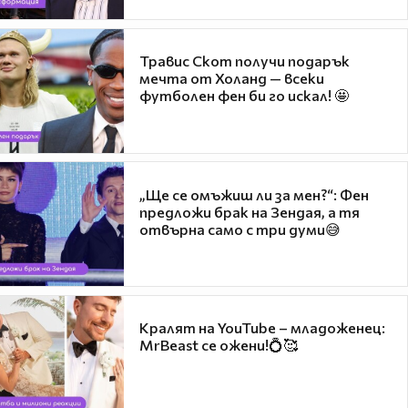
Травис Скот получи подарък
мечта от Холанд — всеки
футболен фен би го искал! 🤩
„Ще се омъжиш ли за мен?“: Фен
предложи брак на Зендая, а тя
отвърна само с три думи😅
Кралят на YouTube – младоженец:
MrBeast се ожени!💍🥰