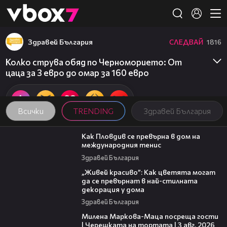
Member of
👾
Здравей България
СЛЕДВАЙ
1816
Колко струва обяд по Черноморието: От
цаца за 3 евро до омар за 160 евро
Всички
TRENDING
Здравей България
03:09
Как Пловдив се превърна в дом на
международния тенис
Здравей България
04:11
„Живей красиво”: Как цветята могат
да се превърнат в най-стилната
декорация у дома
Здравей България
20:17
Милена Маркова-Маца посреща гости
| Черешката на тортата | 3 авг. 2026