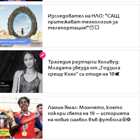
Изследовател на НЛО: "САЩ
притежават технология за
телепортация!"😯💥
Трагедия разтърси Холивуд:
Младата звезда от „Годзила
срещу Конг“ си отиде на 18🕊️
Ламин Ямал: Момчето, което
покори света на 19 — историята
на новия символ във футбола🤩⚽