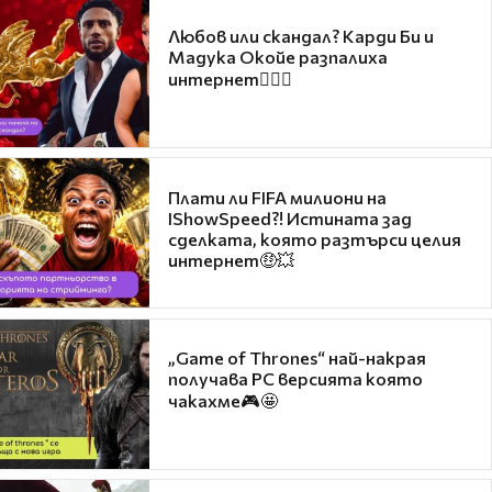
Любов или скандал? Карди Би и
Мадука Окойе разпалиха
интернет❤️‍🔥🔥
Плати ли FIFA милиони на
IShowSpeed?! Истината зад
сделката, която разтърси целия
интернет🤑💥
„Game of Thrones“ най-накрая
получава PC версията която
чакахме🎮🤩