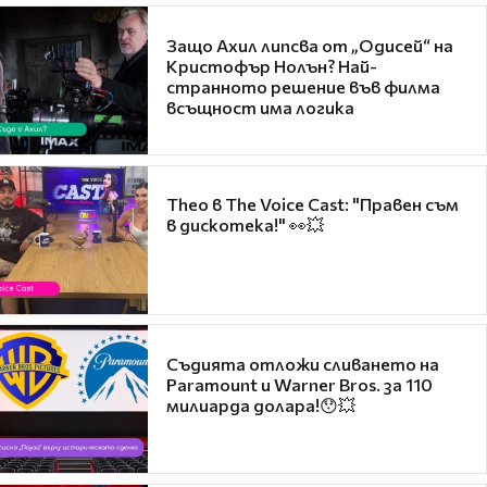
Защо Ахил липсва от „Одисей“ на
Кристофър Нолън? Най-
странното решение във филма
всъщност има логика
Theo в The Voice Cast: "Правен съм
в дискотека!" 👀💥
Съдията отложи сливането на
Paramount и Warner Bros. за 110
милиарда долара!😯💥