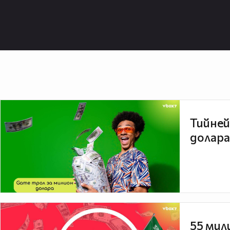
Тийней
долара
55 мил