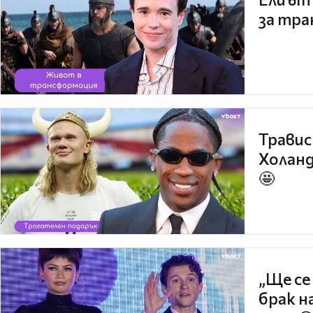
за тра
Травис
Холанд
🤩
„Ще се
брак н