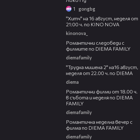
1
gongbg
00:30
"Хитч" на 16 август, неделя от
21:00 ч. по KINO NOVA
kinonova_
00:31
Романтични следобеди с
филмите по DIEMA FAMILY
diemafamily
00:31
"Трудна мишена 2" на16 август,
неделя от 22.00 ч. по DIEMA
diema
00:36
Романтични филми от 18.00 ч.
в събота и неделя по DIEMA
FAMILY
diemafamily
00:21
Романтичнa неделна вечер с
филма по DIEMA FAMILY
diemafamily