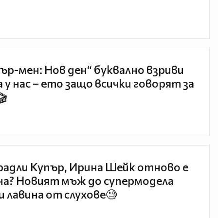
ър-мен: Нов ден“ буквално взриви
 у нас – ето защо всички говорят за
🎬
радли Купър, Ирина Шейк отново е
а? Новият мъж до супермодела
и лавина от слухове🧐