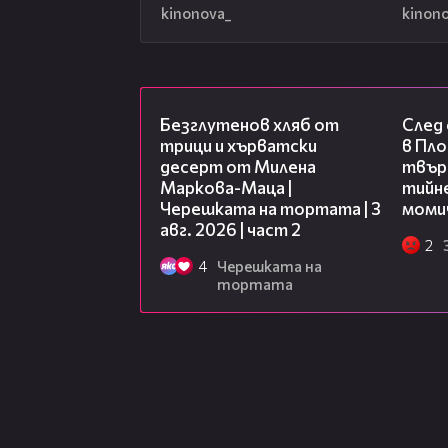
kinonova_
kinon
15:35
Безглутенов хляб от
След
трици и хърватски
в Пло
десерт от Милена
твърд
Маркова-Маца |
тийне
Черешката на тортата | 3
моми
авг. 2026 | част 2
2
4
Черешката на
тортата