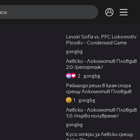
20:09
Levski Sofia vs. PFC Lokomotiv
Plovdiv - Condensed Game
gongbg
06:10
Левски - Локомотив Пловдив
2:0 /репортаж/
2
gongbg
01:14
Рейналдо реши в края спора
срещу Локомотив Пловдив
1
gongbg
02:57
Левски - Локомотив Пловдив
1:0 /първо полувреме/
gongbg
01:07
Кусо откри за Левски срещу
Локо Пд