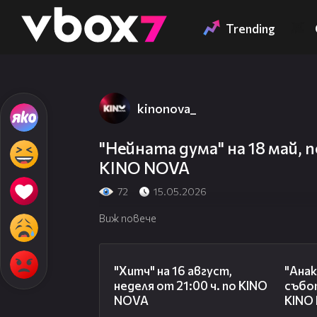
Member of
👾
Trending
kinonova_
"Нейната дума" на 18 май, п
KINO NOVA
72
15.05.2026
Виж повече
00:30
"Хитч" на 16 август,
"Анак
неделя от 21:00 ч. по KINO
събот
NOVA
KINO