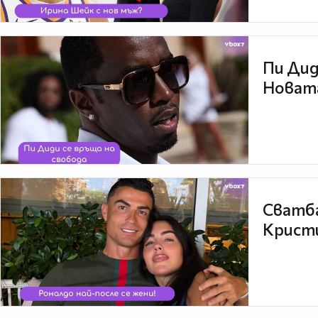
Пи Дид
Новата
Сватба
Кристи