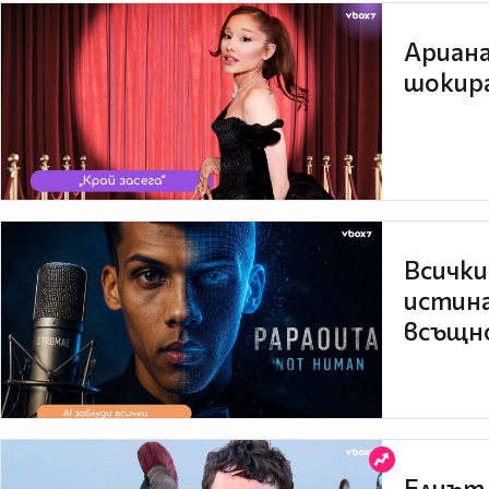
Ариана
шокира
Всички
истина
всъщно
Елиът 