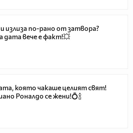
и излиза по-рано от затвора?
 дата вече е факт!💥
та, която чакаше целият свят!
ано Роналдо се жени!💍🍾