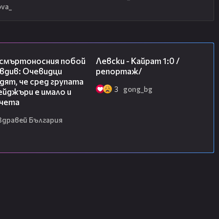
ova_
09:32
05:57
 смъртоносния побой
Левски - Кайрат 1:0 /
вдив: Очевидци
репортаж/
ят, че сред групата
3
gong_bg
йджъри е имало и
чета
Здравей България