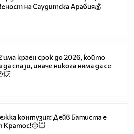
еност на Саудитска Арабия💰
 2 има краен срок до 2026, който
 да спази, иначе никога няма да се
😯💥
ежка контузия: Дейв Батиста е
 Кратос!😯💥