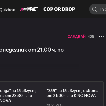
Quizbox
СЛЕДВАЙ
425
онеделник от 21.00 ч. по
00:30
00:31
онда" на 15 август,
"355" на 15 август, събота
а от 23:30 ч. по
от 21:00 ч. по KINO NOVA
 NOVA
kinonova_