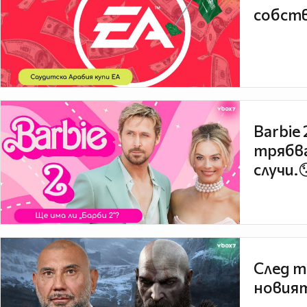
собств
Barbie
трябва
случи.
След т
новият