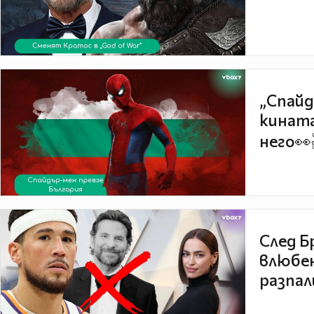
„Спайд
кината
него👀
След Б
влюбен
разпал