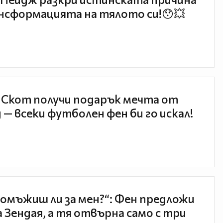
нсформацията на тялото си!😯💥
 Скот получи подарък мечта от
 — всеки футболен фен би го искал!
 омъжиш ли за мен?“: Фен предложи
а Зендая, а тя отвърна само с три