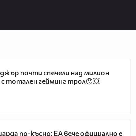
джър почти спечели над милион
 с тотален гейминг трол😯💥
иарда по-късно: EA вече официално е