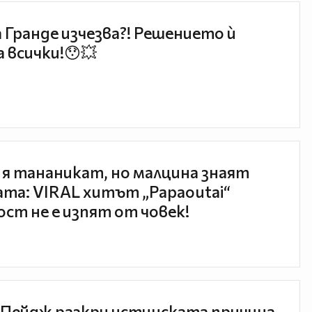
 Гранде изчезва?! Решението ѝ
 всички!😯💥
 я тананикат, но малцина знаят
та: VIRAL хитът „Papaoutai“
ст не е изпят от човек!
Пейдж разкри истинската причина