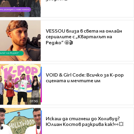
VESSOU влиза в света на онлайн
сериалите с „Кварталът на
Реджо“ 🤩🎬
VOID & Girl Code: Всичко за K-pop
сцената и мечтите им
07:50
Искаш да стигнеш до Холивуд?
Юлиан Костов разкрива как!👀💥