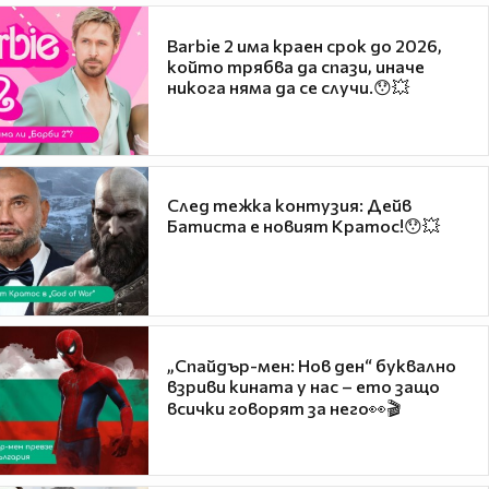
Barbie 2 има краен срок до 2026,
който трябва да спази, иначе
никога няма да се случи.😯💥
След тежка контузия: Дейв
Батиста е новият Кратос!😯💥
„Спайдър-мен: Нов ден“ буквално
взриви кината у нас – ето защо
всички говорят за него👀🎬