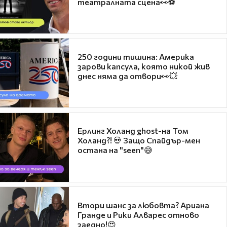
театралната сцена👀⚽
250 години тишина: Америка
зарови капсула, която никой жив
днес няма да отвори👀💥
Ерлинг Холанд ghost-на Том
Холанд?! 💀 Защо Спайдър-мен
остана на "seen"😅
Втори шанс за любовта? Ариана
Гранде и Рики Алварес отново
заедно!😍