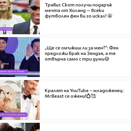
Травис Скот получи подарък
мечта от Холанд — всеки
футболен фен би го искал! 🤩
„Ще се омъжиш ли за мен?“: Фен
предложи брак на Зендая, а тя
отвърна само с три думи😅
Кралят на YouTube – младоженец:
MrBeast се ожени!💍🥰