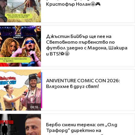
Кристофър Нолан🤩🎮
Джъстин Бийбър ще пее на
Световното първенство по
футбол заедно с Мадона, Шакира
и BTS!⚽🤩
ANIVENTURE COMIC CON 2026:
Влязохме в друг свят!
08:16
Бербо смени терена: от „Олд
Трафорд“ директно на