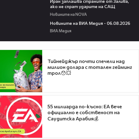
Иран заплашва страните от Залива,
ако не спрат ударите на САЩ
Новините на NOVA
22:43
Новините на ВИА Медия - 06.08.2026
ВИА Медия
Тийнейджър почти спечели над
милион долара с тотален гейминг
трол😯💥
55 милиарда по-късно: EA вече
официално е собственост на
Саудитска Арабия💰