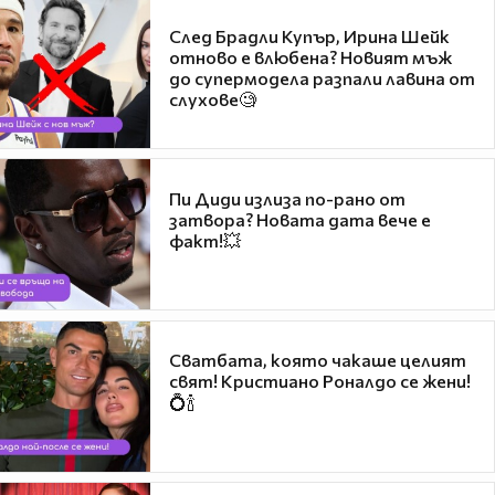
След Брадли Купър, Ирина Шейк
отново е влюбена? Новият мъж
до супермодела разпали лавина от
слухове🧐
Пи Диди излиза по-рано от
затвора? Новата дата вече е
факт!💥
Сватбата, която чакаше целият
свят! Кристиано Роналдо се жени!
💍🍾