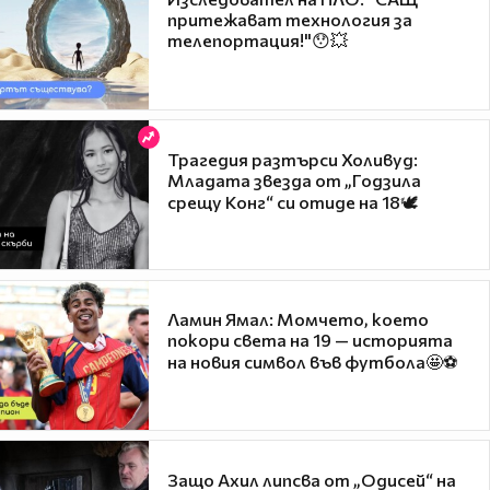
притежават технология за
телепортация!"😯💥
Трагедия разтърси Холивуд:
Младата звезда от „Годзила
срещу Конг“ си отиде на 18🕊️
Ламин Ямал: Момчето, което
покори света на 19 — историята
на новия символ във футбола🤩⚽
Защо Ахил липсва от „Одисей“ на