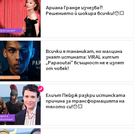
Ариана Гранде изчезва?!
Решението ѝ шокира всички!😯💥
Всички я тананикат, но малцина
знаят истината: VIRAL хитът
„Papaoutai“ всъщност не е изпят
от човек!
Елиът Пейдж разкри истинската
причина за трансформацията на
тялото си!😯💥