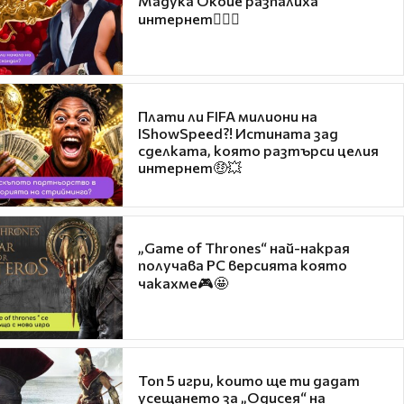
Мадука Окойе разпалиха
интернет❤️‍🔥🔥
Плати ли FIFA милиони на
IShowSpeed?! Истината зад
сделката, която разтърси целия
интернет🤑💥
„Game of Thrones“ най-накрая
получава PC версията която
чакахме🎮🤩
Топ 5 игри, които ще ти дадат
усещането за „Одисея“ на