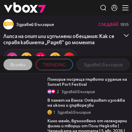
Member of
👾
Здравей България
СЛЕДВАЙ
1815
Липса на опит или изпълнени обещания: Как се
справя кабинета „Радев” до момента
Всички
TRENDING
Здравей България
05:54
Поморие посреща първото издание на
Sunset Port Festival
2
Здравей България
07:17
В памет на Ванга: Откриват изложба
на икони и дърворезби
1
Здравей България
15:31
Кино меню, вдъхновено от легендарни
филми и творци от Поли Недкова |
Черешката на тортата | 5 авг. 2026 |