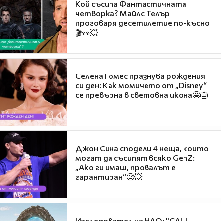
Кой съсипа Фантастичната
четворка? Майлс Телър
проговаря десетилетие по-късно
🎬👀💥
Селена Гомес празнува рождения
си ден: Как момичето от „Disney“
се превърна в световна икона🤩🎂
Джон Сина сподели 4 неща, които
могат да съсипят всяко GenZ:
„Ако ги имаш, провалът е
гарантиран“🧐💥
Изследовател на НЛО: "САЩ