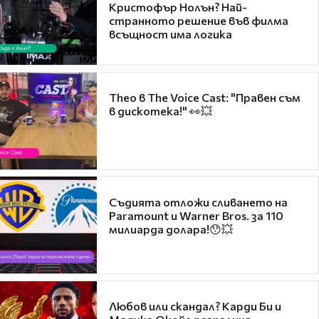
Кристофър Нолън? Най-
странното решение във филма
всъщност има логика
Theo в The Voice Cast: "Правен съм
в дискотека!" 👀💥
Съдията отложи сливането на
Paramount и Warner Bros. за 110
милиарда долара!😯💥
Любов или скандал? Карди Би и