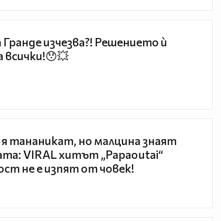
 Гранде изчезва?! Решението ѝ
 всички!😯💥
 я тананикат, но малцина знаят
та: VIRAL хитът „Papaoutai“
ст не е изпят от човек!