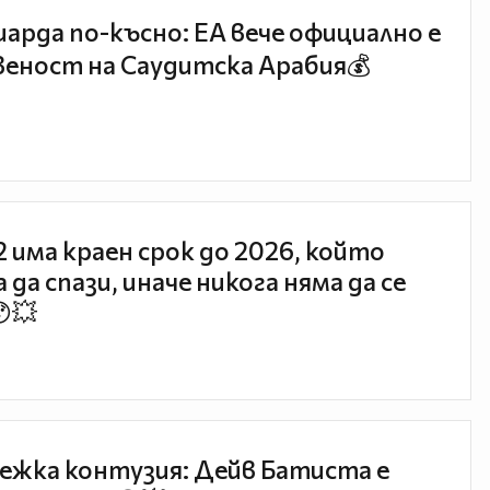
иарда по-късно: EA вече официално е
еност на Саудитска Арабия💰
 2 има краен срок до 2026, който
 да спази, иначе никога няма да се
😯💥
ежка контузия: Дейв Батиста е