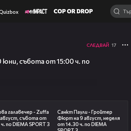
Quizbox
СЛЕДВАЙ
17
юни, събота от 15:00 ч. по
00:33
00:37
ва галавечер - Zuffa
Санкт Паули - Гройтер
 август, събота от
Фюрт на 9 август, неделя
 ч. по DIEMA SPORT 3
от 14.30 ч. по DIEMA
SPORT 3