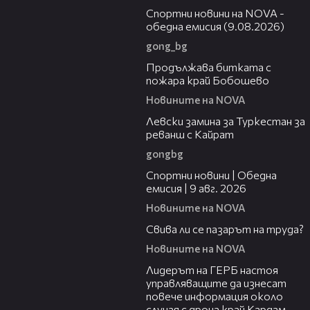
Спортни новини на NOVA -
обедна емисия (9.08.2026)
gong_bg
01:59
Продължава битката с
пожара край Бобошево
Новините на NOVA
00:43
Левски замина за Туркестан за
реванш с Кайрат
gongbg
04:22
Спортни новини | Обедна
емисия | 9 aвг. 2026
Новините на NOVA
01:40
Свива ли се пазарът на труда?
Новините на NOVA
01:10
Лидерът на ГЕРБ настоя
управляващите да изнесат
повече информация около
случая с дрона край Кардам