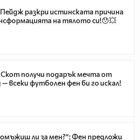
Пейдж разкри истинската причина
нсформацията на тялото си!😯💥
 Скот получи подарък мечта от
 — всеки футболен фен би го искал!
 омъжиш ли за мен?“: Фен предложи