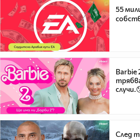
55 мил
собств
Barbie
трябва
случи.
След т