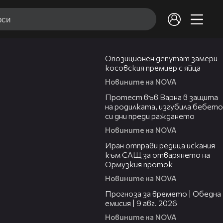
00:48
Опозиционен депутат замери
косовския премиер с яйца
Новините на NOVA
02:57
Протест във Варна в защита
на родилката, изгубила бебето
си дни преди раждането
Новините на NOVA
00:50
Иран отправи редица искания
към САЩ за отварянето на
Ормузкия проток
Новините на NOVA
01:50
Прогноза за времето | Обедна
емисия | 9 авг. 2026
Новините на NOVA
04:25