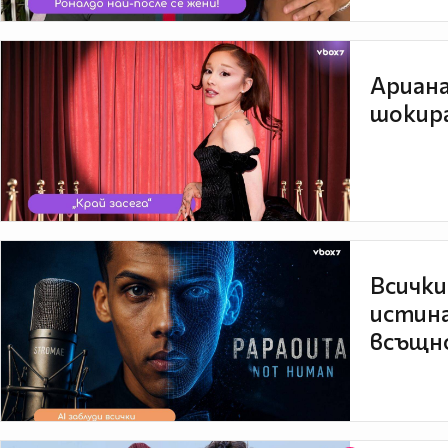
Ариана
шокира
Всички
истина
всъщно