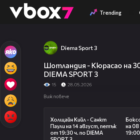
Member of
👾
Trending
Diema Sport 3
Шотландия - Кюрасао на 30 
DIEMA SPORT 3
15
28.05.2026
Виж повече
00:36
Холщайн Кийл - Санкт
Боксо
Паули на 14 август, петък
на 08
от 19:30 ч. по DIEMA
19:00
SPORT 3