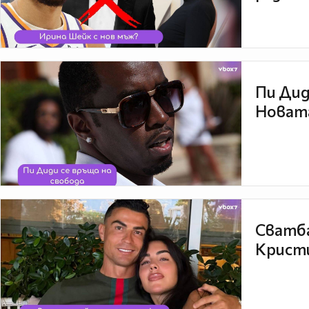
Пи Дид
Новата
Сватба
Кристи