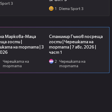
Sport 3
1
Diema Sport 3
20:17
16:22
на Маркова-Маца
Станимир Гъмов посреща
ща гости |
гости | Черешката на
шката на тортата | 3
тортата | 7 авг. 2026 |
2026
част 1
6
Черешката на
2
Черешката на
тортата
тортата