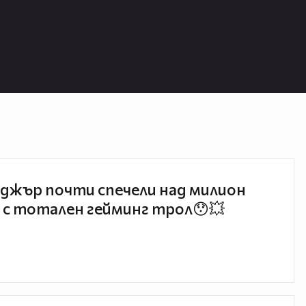
джър почти спечели над милион
 с тотален гейминг трол😯💥