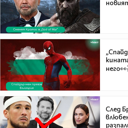
новият
„Спайд
кината
него👀
След Б
влюбен
разпал