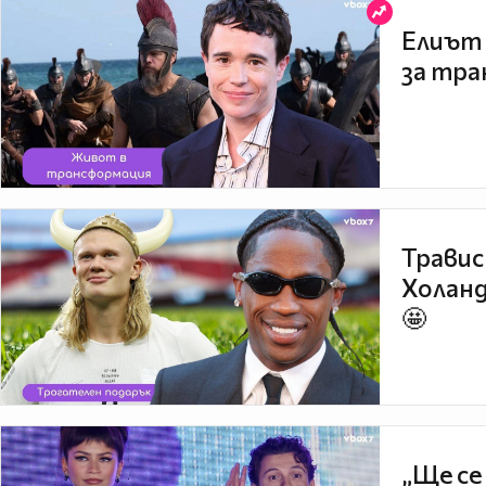
Елиът 
за тра
Травис
Холанд
🤩
„Ще се