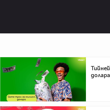
Тийней
долара