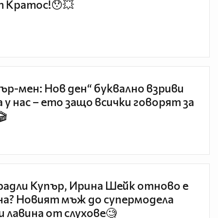
 Кратос!😯💥
ър-мен: Нов ден“ буквално взриви
 у нас – ето защо всички говорят за
🎬
радли Купър, Ирина Шейк отново е
а? Новият мъж до супермодела
и лавина от слухове🧐