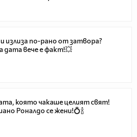
и излиза по-рано от затвора?
 дата вече е факт!💥
та, която чакаше целият свят!
ано Роналдо се жени!💍🍾