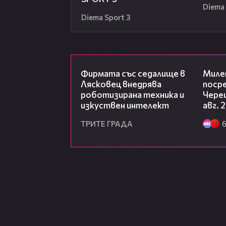
Diema 
Diema Sport 3
00:06
Фирмата със седалище в
Миле
Лясковец внедрява
посре
роботизирана техника и
Чере
изкуствен интелект
авг. 
ТРИТЕ ГРАДА