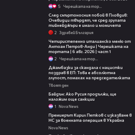
5
Черешката на тортата
09:32
След смъртоносния побой в Пловдив:
Очевидци твърдят, че сред групата
тийнейджъри е имало и момичета
2
Здравей България
15:39
Четиристепенно италианско меню от
Антоан Петров-Анди | Черешката на
тортата | 6 авг. 2026 | част 1
2
Черешката на тортата
05:32
Джамбазки за скандала с нацистки
поздрав в ЕП: Това е абсолютна
глупост, помахах на председателката
Твоят ден
00:44
Байдън: Ако Русия продължи, ще
наложим още санкции
1
Nova News
04:44
Премиерът Кирил Петков с изказване в
НС за военната операция в Украйна
Nova News
26:42