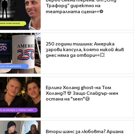
Трафорд“ директно на
театралната сцена👀⚽
250 години тишина: Америка
зарови капсула, която никой жив
днес няма да отвори👀💥
Ерлинг Холанд ghost-на Том
Холанд?! 💀 Защо Спайдър-мен
остана на "seen"😅
Втори шанс за любовта? Ариана