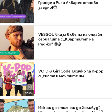
Гранде и Рики Алварес отново
заедно!😍
VESSOU влиза в света на онлайн
сериалите с „Кварталът на
Реджо“ 🤩🎬
VOID & Girl Code: Всичко за K-pop
сцената и мечтите им
07:50
Искаш да стигнеш до Холивуд?