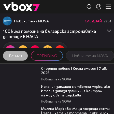
Member of
👾
Новините на NOVA
СЛЕДВАЙ
2751
100 кила помогна на българска астронавтка
да отиде в НАСА
Всички
TRENDING
Новините на NOVA
03:46
Спортни новини | Късна емисия | 7 авг.
2026
Новините на NOVA
00:51
Испания заплаши с ответни мерки, ако
Италия запази граничния контрол
между двете държави
Новините на NOVA
20:17
Милена Маркова-Маца посреща гости
| Черешката на тортата | 3 авг. 2026