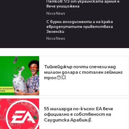
Петков: 1/3 от украинската армия е
вече унищожена
Nova News
09:34
С бурни аплодисменти и на крака
евродепутатите приветстваха
Зеленски
Nova News
Тийнейджър почти спечели над
милион долара с тотален гейминг
трол😯💥
55 милиарда по-късно: EA вече
официално е собственост на
Саудитска Арабия💰