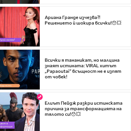
Ариана Гранде изчезва?!
Решението ѝ шокира всички!😯💥
Всички я тананикат, но малцина
знаят истината: VIRAL хитът
„Papaoutai“ всъщност не е изпят
от човек!
Елиът Пейдж разкри истинската
причина за трансформацията на
тялото си!😯💥