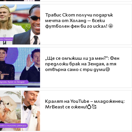
Травис Скот получи подарък
мечта от Холанд — всеки
футболен фен би го искал! 🤩
„Ще се омъжиш ли за мен?“: Фен
предложи брак на Зендая, а тя
отвърна само с три думи😅
Кралят на YouTube – младоженец:
MrBeast се ожени!💍🥰