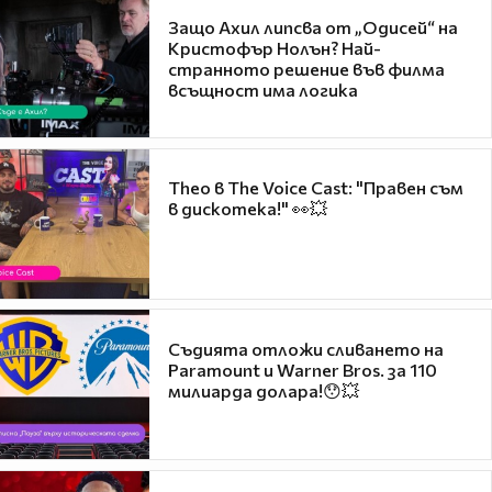
Защо Ахил липсва от „Одисей“ на
Кристофър Нолън? Най-
странното решение във филма
всъщност има логика
Theo в The Voice Cast: "Правен съм
в дискотека!" 👀💥
Съдията отложи сливането на
Paramount и Warner Bros. за 110
милиарда долара!😯💥