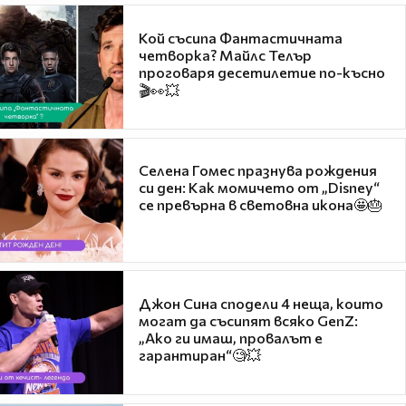
Кой съсипа Фантастичната
четворка? Майлс Телър
проговаря десетилетие по-късно
🎬👀💥
Селена Гомес празнува рождения
си ден: Как момичето от „Disney“
се превърна в световна икона🤩🎂
Джон Сина сподели 4 неща, които
могат да съсипят всяко GenZ:
„Ако ги имаш, провалът е
гарантиран“🧐💥