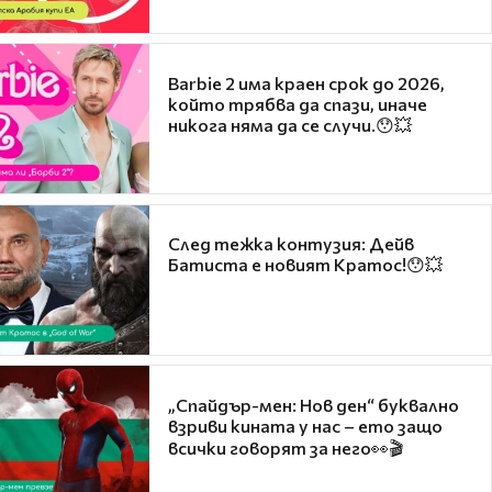
Barbie 2 има краен срок до 2026,
който трябва да спази, иначе
никога няма да се случи.😯💥
След тежка контузия: Дейв
Батиста е новият Кратос!😯💥
„Спайдър-мен: Нов ден“ буквално
взриви кината у нас – ето защо
всички говорят за него👀🎬