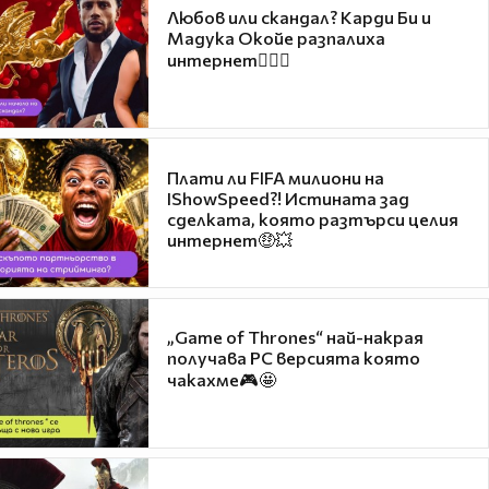
Любов или скандал? Карди Би и
Мадука Окойе разпалиха
интернет❤️‍🔥🔥
Плати ли FIFA милиони на
IShowSpeed?! Истината зад
сделката, която разтърси целия
интернет🤑💥
„Game of Thrones“ най-накрая
получава PC версията която
чакахме🎮🤩