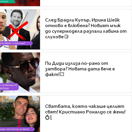
След Брадли Купър, Ирина Шейк
отново е влюбена? Новият мъж
до супермодела разпали лавина от
слухове🧐
Пи Диди излиза по-рано от
затвора? Новата дата вече е
факт!💥
Сватбата, която чакаше целият
свят! Кристиано Роналдо се жени!
💍🍾