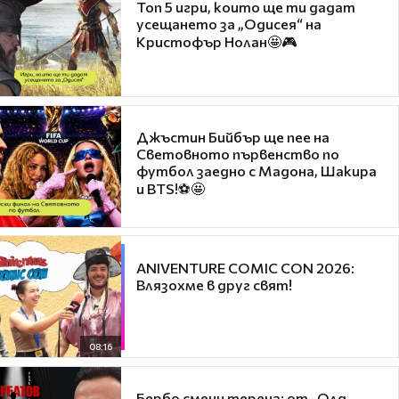
Топ 5 игри, които ще ти дадат
усещането за „Одисея“ на
Кристофър Нолан🤩🎮
Джъстин Бийбър ще пее на
Световното първенство по
футбол заедно с Мадона, Шакира
и BTS!⚽🤩
ANIVENTURE COMIC CON 2026:
Влязохме в друг свят!
08:16
Бербо смени терена: от „Олд