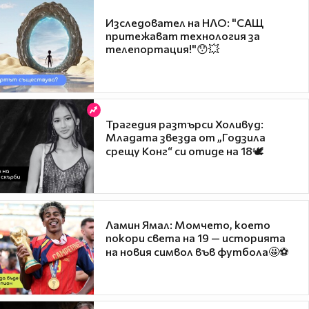
Изследовател на НЛО: "САЩ
притежават технология за
телепортация!"😯💥
Трагедия разтърси Холивуд:
Младата звезда от „Годзила
срещу Конг“ си отиде на 18🕊️
Ламин Ямал: Момчето, което
покори света на 19 — историята
на новия символ във футбола🤩⚽