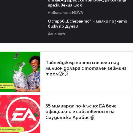
преживения шок
Новините на NOVA
00:04
Остров „Есперанто“ – малко познато
бижу по Дунав
dariknews
Тийнейджър почти спечели над
милион долара с тотален гейминг
трол😯💥
55 милиарда по-късно: EA вече
официално е собственост на
Саудитска Арабия💰