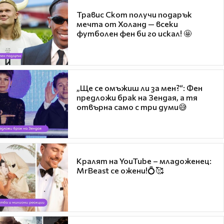
Травис Скот получи подарък
мечта от Холанд — всеки
футболен фен би го искал! 🤩
„Ще се омъжиш ли за мен?“: Фен
предложи брак на Зендая, а тя
отвърна само с три думи😅
Кралят на YouTube – младоженец:
MrBeast се ожени!💍🥰