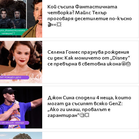
Кой съсипа Фантастичната
четворка? Майлс Телър
проговаря десетилетие по-късно
🎬👀💥
Селена Гомес празнува рождения
си ден: Как момичето от „Disney“
се превърна в световна икона🤩🎂
Джон Сина сподели 4 неща, които
могат да съсипят всяко GenZ:
„Ако ги имаш, провалът е
гарантиран“🧐💥