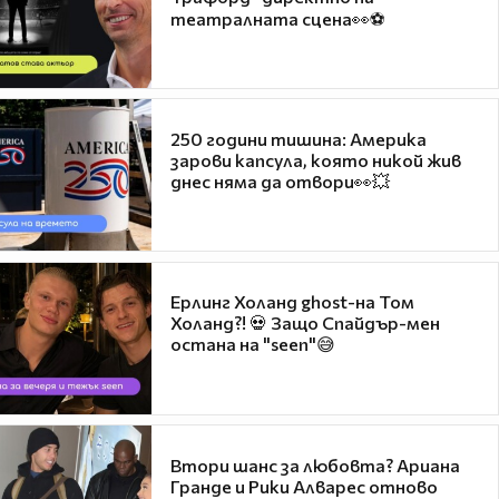
театралната сцена👀⚽
250 години тишина: Америка
зарови капсула, която никой жив
днес няма да отвори👀💥
Ерлинг Холанд ghost-на Том
Холанд?! 💀 Защо Спайдър-мен
остана на "seen"😅
Втори шанс за любовта? Ариана
Гранде и Рики Алварес отново