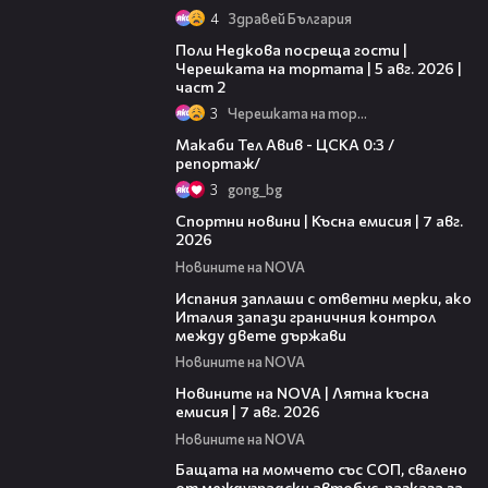
4
Здравей България
13:03
Поли Недкова посреща гости |
Черешката на тортата | 5 авг. 2026 |
част 2
3
Черешката на тортата
09:11
Макаби Тел Авив - ЦСКА 0:3 /
репортаж/
3
gong_bg
03:46
Спортни новини | Късна емисия | 7 авг.
2026
Новините на NOVA
00:51
Испания заплаши с ответни мерки, ако
Италия запази граничния контрол
между двете държави
Новините на NOVA
21:18
Новините на NOVA | Лятна късна
емисия | 7 авг. 2026
Новините на NOVA
00:30
Бащата на момчето със СОП, свалено
от междуградски автобус, разказа за