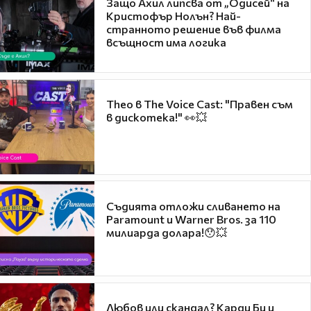
Защо Ахил липсва от „Одисей“ на
Кристофър Нолън? Най-
странното решение във филма
всъщност има логика
Theo в The Voice Cast: "Правен съм
в дискотека!" 👀💥
Съдията отложи сливането на
Paramount и Warner Bros. за 110
милиарда долара!😯💥
Любов или скандал? Карди Би и