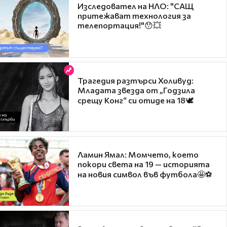
Изследовател на НЛО: "САЩ
притежават технология за
телепортация!"😯💥
Трагедия разтърси Холивуд:
Младата звезда от „Годзила
срещу Конг“ си отиде на 18🕊️
Ламин Ямал: Момчето, което
покори света на 19 — историята
на новия символ във футбола🤩⚽