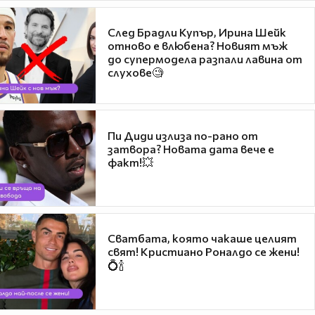
След Брадли Купър, Ирина Шейк
отново е влюбена? Новият мъж
до супермодела разпали лавина от
слухове🧐
Пи Диди излиза по-рано от
затвора? Новата дата вече е
факт!💥
Сватбата, която чакаше целият
свят! Кристиано Роналдо се жени!
💍🍾