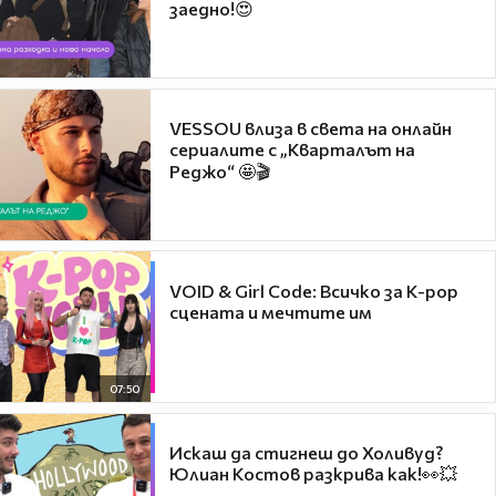
заедно!😍
VESSOU влиза в света на онлайн
сериалите с „Кварталът на
Реджо“ 🤩🎬
VOID & Girl Code: Всичко за K-pop
сцената и мечтите им
07:50
Искаш да стигнеш до Холивуд?
Юлиан Костов разкрива как!👀💥