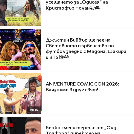
усещането за „Одисея“ на
Кристофър Нолан🤩🎮
Джъстин Бийбър ще пее на
Световното първенство по
футбол заедно с Мадона, Шакира
и BTS!⚽🤩
ANIVENTURE COMIC CON 2026:
Влязохме в друг свят!
08:16
Бербо смени терена: от „Олд
Трафорд“ директно на