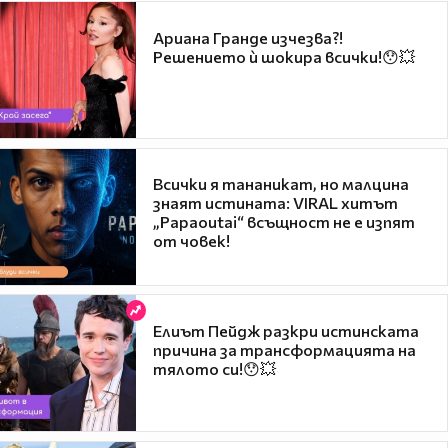
Ариана Гранде изчезва?!
Решението ѝ шокира всички!😯💥
Всички я тананикат, но малцина
знаят истината: VIRAL хитът
„Papaoutai“ всъщност не е изпят
от човек!
Елиът Пейдж разкри истинската
причина за трансформацията на
тялото си!😯💥