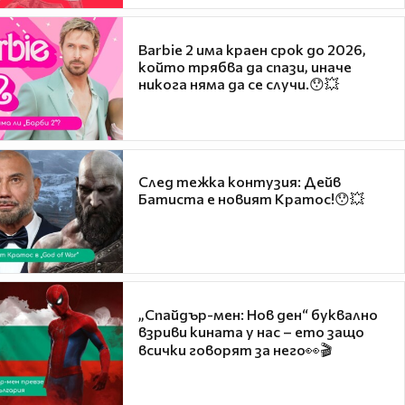
Barbie 2 има краен срок до 2026,
който трябва да спази, иначе
никога няма да се случи.😯💥
След тежка контузия: Дейв
Батиста е новият Кратос!😯💥
„Спайдър-мен: Нов ден“ буквално
взриви кината у нас – ето защо
всички говорят за него👀🎬