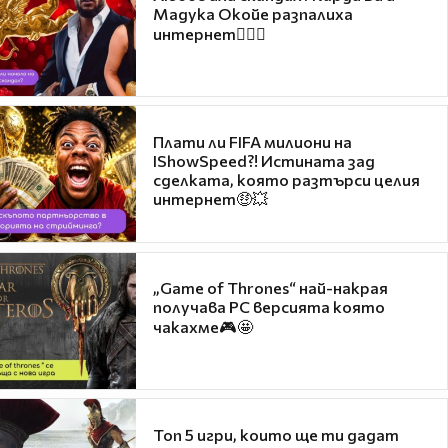
Мадука Окойе разпалиха
интернет❤️‍🔥🔥
Плати ли FIFA милиони на
IShowSpeed?! Истината зад
сделката, която разтърси целия
интернет🤑💥
„Game of Thrones“ най-накрая
получава PC версията която
чакахме🎮🤩
Топ 5 игри, които ще ти дадат