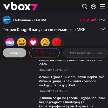
Member of
👾
Новините на NOVA
СЛЕДВАЙ
2751
Георги Кандев напуска системата на МВР
Всички
TRENDING
Новините на NOVA
03:46
Спортни новини | Късна емисия | 7 авг.
2026
Новините на NOVA
00:51
Испания заплаши с ответни мерки, ако
Италия запази граничния контрол
между двете държави
Новините на NOVA
06:38
„Опита се да ме засече и изпреварваше
безразсъдно“: Очевидец за
катастрофата край Шереметя