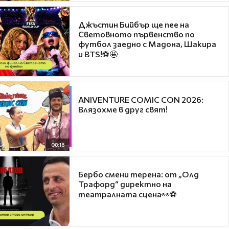
Джъстин Бийбър ще пее на
Световното първенство по
футбол заедно с Мадона, Шакира
и BTS!⚽🤩
ANIVENTURE COMIC CON 2026:
Влязохме в друг свят!
08:16
Бербо смени терена: от „Олд
Трафорд“ директно на
театралната сцена👀⚽