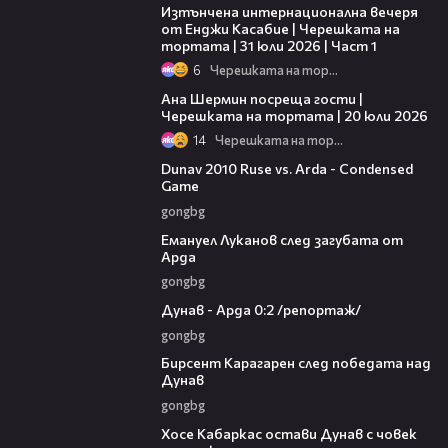
Изтънчена интернационална вечеря
от Енджи Касабие | Черешката на
тортата | 31 юли 2026 | Част 1
6
Черешката на тортата
19:47
Ана Шермин посреща гости |
Черешката на тортата | 20 юли 2026
14
Черешката на тортата
20:01
Dunav 2010 Ruse vs. Arda - Condensed
Game
gongbg
03:53
Емануел Луканов след загубата от
Арда
gongbg
06:10
Дунав - Арда 0:2 /репортаж/
gongbg
02:39
Бирсент Карагарен след победата над
Дунав
gongbg
00:31
Хосе Кабаркас остави Дунав с човек