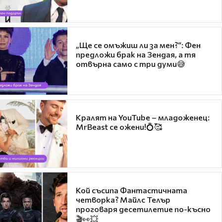
„Ще се омъжиш ли за мен?“: Фен
предложи брак на Зендая, а тя
отвърна само с три думи😅
Кралят на YouTube – младоженец:
MrBeast се ожени!💍🥰
Кой съсипа Фантастичната
четворка? Майлс Телър
проговаря десетилетие по-късно
🎬👀💥