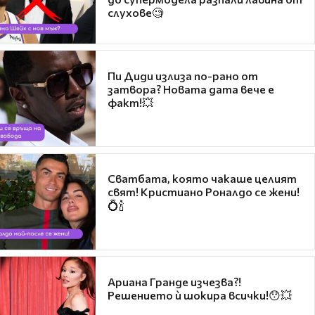
слухове🧐
Пи Диди излиза по-рано от
затвора? Новата дата вече е
факт!💥
Сватбата, която чакаше целият
свят! Кристиано Роналдо се жени!
💍🍾
Ариана Гранде изчезва?!
Решението ѝ шокира всички!😯💥