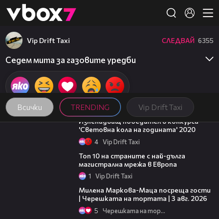
Member of
👾
Vip Drift Taxi
СЛЕДВАЙ
6355
Седем мита за газовите уредби
Всички
TRENDING
Vip Drift Taxi
01:57
Изненадващ победител в конкурса
'Световна кола на годината' 2020
4
Vip Drift Taxi
01:30
Топ 10 на страните с най-дълга
магистрална мрежа в Европа
1
Vip Drift Taxi
20:17
Милена Маркова-Маца посреща гости
| Черешката на тортата | 3 авг. 2026
5
Черешката на тортата
18:07