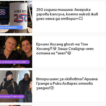
250 години тишина: Америка
зарови капсула, която никой жив
днес няма да отвори👀💥
Ерлинг Холанд ghost-на Том
Холанд?! 💀 Защо Спайдър-мен
остана на "seen"😅
Втори шанс за любовта? Ариана
Гранде и Рики Алварес отново
заедно!😍