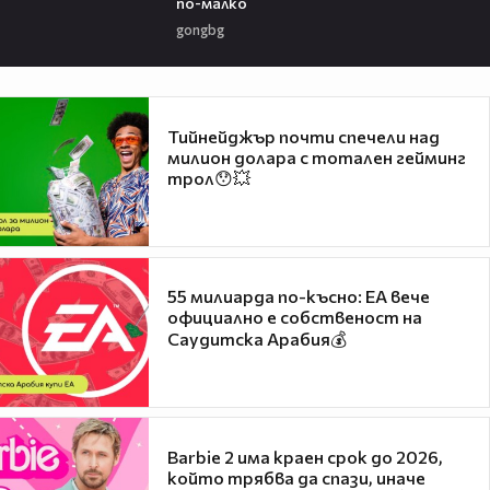
по-малко
gongbg
Тийнейджър почти спечели над
милион долара с тотален гейминг
трол😯💥
55 милиарда по-късно: EA вече
официално е собственост на
Саудитска Арабия💰
Barbie 2 има краен срок до 2026,
който трябва да спази, иначе