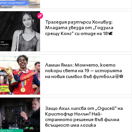
Трагедия разтърси Холивуд:
Младата звезда от „Годзила
срещу Конг“ си отиде на 18🕊️
Ламин Ямал: Момчето, което
покори света на 19 — историята
на новия символ във футбола🤩⚽
Защо Ахил липсва от „Одисей“ на
Кристофър Нолън? Най-
странното решение във филма
всъщност има логика