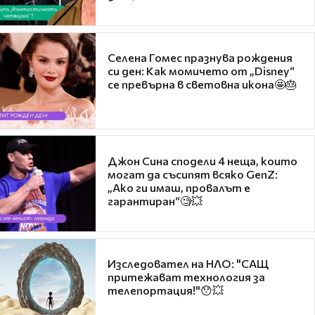
Селена Гомес празнува рождения
си ден: Как момичето от „Disney“
се превърна в световна икона🤩🎂
Джон Сина сподели 4 неща, които
могат да съсипят всяко GenZ:
„Ако ги имаш, провалът е
гарантиран“🧐💥
Изследовател на НЛО: "САЩ
притежават технология за
телепортация!"😯💥