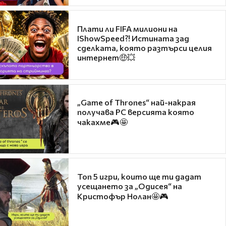
Плати ли FIFA милиони на
IShowSpeed?! Истината зад
сделката, която разтърси целия
интернет🤑💥
„Game of Thrones“ най-накрая
получава PC версията която
чакахме🎮🤩
Топ 5 игри, които ще ти дадат
усещането за „Одисея“ на
Кристофър Нолан🤩🎮