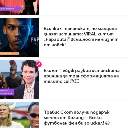
Всички я тананикат, но малцина
знаят истината: VIRAL хитът
„Papaoutai“ всъщност не е изпят
от човек!
Елиът Пейдж разкри истинската
причина за трансформацията на
тялото си!😯💥
Травис Скот получи подарък
мечта от Холанд — всеки
футболен фен би го искал! 🤩