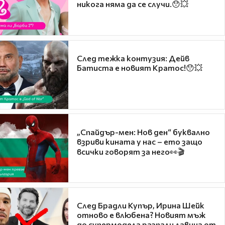
никога няма да се случи.😯💥
След тежка контузия: Дейв
Батиста е новият Кратос!😯💥
„Спайдър-мен: Нов ден“ буквално
взриви кината у нас – ето защо
всички говорят за него👀🎬
След Брадли Купър, Ирина Шейк
отново е влюбена? Новият мъж
до супермодела разпали лавина от