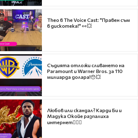
Theo в The Voice Cast: "Правен съм
в дискотека!" 👀💥
Съдията отложи сливането на
Paramount и Warner Bros. за 110
милиарда долара!😯💥
Любов или скандал? Карди Би и
Мадука Окойе разпалиха
интернет❤️‍🔥🔥