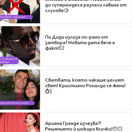
до супермодела разпали лавина от
слухове🧐
Пи Диди излиза по-рано от
затвора? Новата дата вече е
факт!💥
Сватбата, която чакаше целият
свят! Кристиано Роналдо се жени!
💍🍾
Ариана Гранде изчезва?!
Решението ѝ шокира всички!😯💥