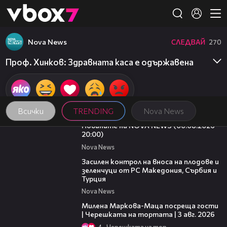
Member of
👾
Nova News
СЛЕДВАЙ
270
Проф. Хинков: Здравната каса е одържавена
Всички
TRENDING
Nova News
23:12
Новините на NOVA NEWS (06.08.2026 -
20:00)
Nova News
01:53
Засилен контрол на вноса на плодове и
зеленчуци от РС Македония, Сърбия и
Турция
Nova News
20:17
Милена Маркова-Маца посреща гости
| Черешката на тортата | 3 авг. 2026
4
Черешката на тортата