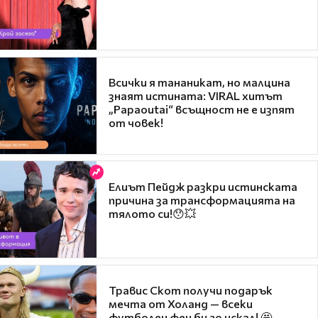
Всички я тананикат, но малцина
знаят истината: VIRAL хитът
„Papaoutai“ всъщност не е изпят
от човек!
Елиът Пейдж разкри истинската
причина за трансформацията на
тялото си!😯💥
Травис Скот получи подарък
мечта от Холанд — всеки
футболен фен би го искал! 🤩