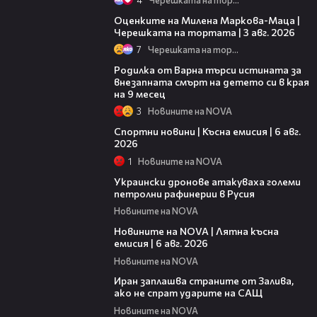
14:06
Оценките на Милена Маркова-Маца |
Черешката на тортата | 3 авг. 2026
7
Черешката на тортата
03:09
Родилка от Варна търси истината за
внезапната смърт на детето си в края
на 9 месец
3
Новините на NOVA
04:51
Спортни новини | Късна емисия | 6 авг.
2026
1
Новините на NOVA
00:41
Украински дронове атакуваха големи
петролни рафинерии в Русия
Новините на NOVA
20:26
Новините на NOVA | Лятна късна
емисия | 6 авг. 2026
Новините на NOVA
00:41
Иран заплашва страните от Залива,
ако не спрат ударите на САЩ
Новините на NOVA
22:43