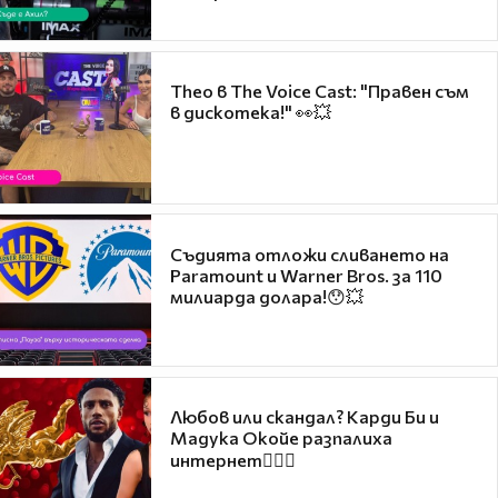
Theo в The Voice Cast: "Правен съм
в дискотека!" 👀💥
Съдията отложи сливането на
Paramount и Warner Bros. за 110
милиарда долара!😯💥
Любов или скандал? Карди Би и
Мадука Окойе разпалиха
интернет❤️‍🔥🔥