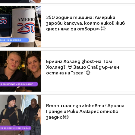
250 години тишина: Америка
зарови капсула, която никой жив
днес няма да отвори👀💥
Ерлинг Холанд ghost-на Том
Холанд?! 💀 Защо Спайдър-мен
остана на "seen"😅
Втори шанс за любовта? Ариана
Гранде и Рики Алварес отново
заедно!😍