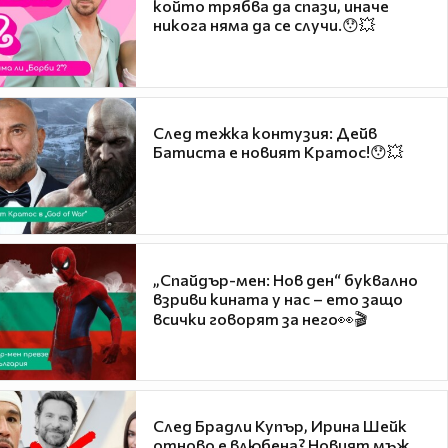
който трябва да спази, иначе
никога няма да се случи.😯💥
След тежка контузия: Дейв
Батиста е новият Кратос!😯💥
„Спайдър-мен: Нов ден“ буквално
взриви кината у нас – ето защо
всички говорят за него👀🎬
След Брадли Купър, Ирина Шейк
отново е влюбена? Новият мъж