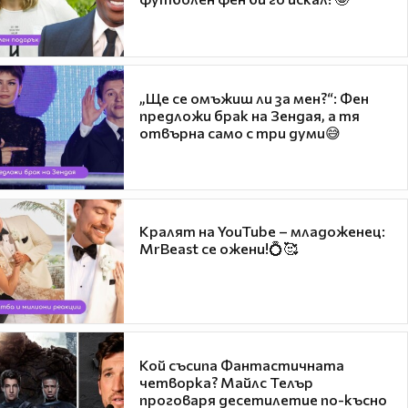
„Ще се омъжиш ли за мен?“: Фен
предложи брак на Зендая, а тя
отвърна само с три думи😅
Кралят на YouTube – младоженец:
MrBeast се ожени!💍🥰
Кой съсипа Фантастичната
четворка? Майлс Телър
проговаря десетилетие по-късно