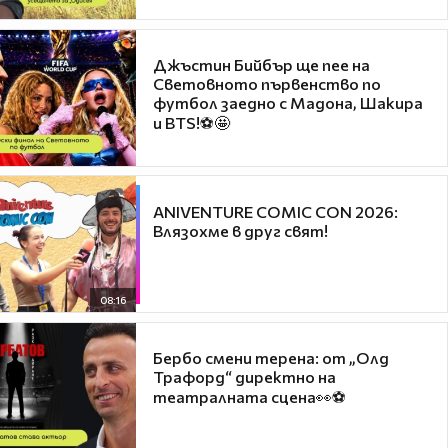
Джъстин Бийбър ще пее на
Световното първенство по
футбол заедно с Мадона, Шакира
и BTS!⚽🤩
ANIVENTURE COMIC CON 2026:
Влязохме в друг свят!
08:16
Бербо смени терена: от „Олд
Трафорд“ директно на
театралната сцена👀⚽