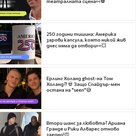
театралната сцена👀⚽
250 години тишина: Америка
зарови капсула, която никой жив
днес няма да отвори👀💥
Ерлинг Холанд ghost-на Том
Холанд?! 💀 Защо Спайдър-мен
остана на "seen"😅
Втори шанс за любовта? Ариана
Гранде и Рики Алварес отново
заедно!😍