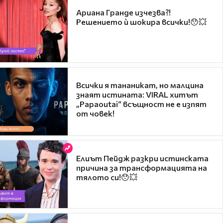
Ариана Гранде изчезва?!
Решението ѝ шокира всички!😯💥
Всички я тананикат, но малцина
знаят истината: VIRAL хитът
„Papaoutai“ всъщност не е изпят
от човек!
Елиът Пейдж разкри истинската
причина за трансформацията на
тялото си!😯💥