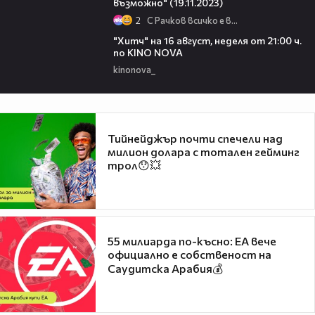
възможно" (19.11.2023)
2
С Рачков всичко е възможно
00:30
"Хитч" на 16 август, неделя от 21:00 ч.
по KINO NOVA
kinonova_
Тийнейджър почти спечели над
милион долара с тотален гейминг
трол😯💥
55 милиарда по-късно: EA вече
официално е собственост на
Саудитска Арабия💰