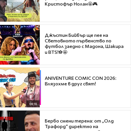
Кристофър Нолан🤩🎮
Джъстин Бийбър ще пее на
Световното първенство по
футбол заедно с Мадона, Шакира
и BTS!⚽🤩
ANIVENTURE COMIC CON 2026:
Влязохме в друг свят!
08:16
Бербо смени терена: от „Олд
Трафорд“ директно на