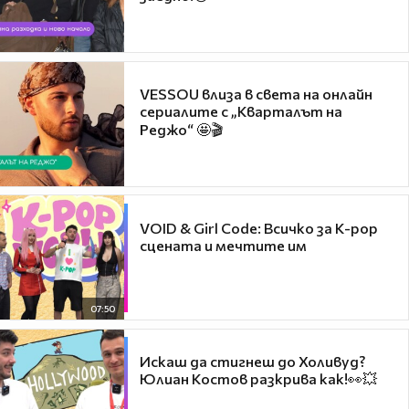
VESSOU влиза в света на онлайн
сериалите с „Кварталът на
Реджо“ 🤩🎬
VOID & Girl Code: Всичко за K-pop
сцената и мечтите им
07:50
Искаш да стигнеш до Холивуд?
Юлиан Костов разкрива как!👀💥