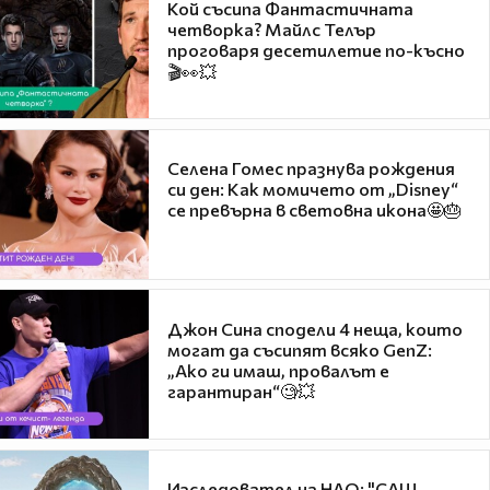
Кой съсипа Фантастичната
четворка? Майлс Телър
проговаря десетилетие по-късно
🎬👀💥
Селена Гомес празнува рождения
си ден: Как момичето от „Disney“
се превърна в световна икона🤩🎂
Джон Сина сподели 4 неща, които
могат да съсипят всяко GenZ:
„Ако ги имаш, провалът е
гарантиран“🧐💥
Изследовател на НЛО: "САЩ