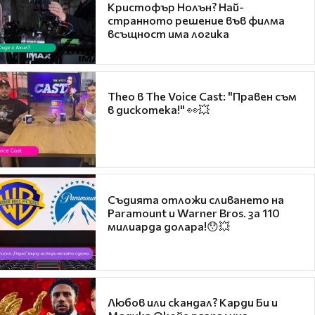
Кристофър Нолън? Най-
странното решение във филма
всъщност има логика
Theo в The Voice Cast: "Правен съм
в дискотека!" 👀💥
Съдията отложи сливането на
Paramount и Warner Bros. за 110
милиарда долара!😯💥
Любов или скандал? Карди Би и