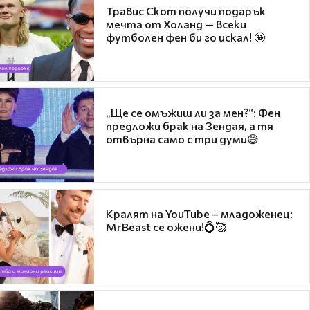
Травис Скот получи подарък
мечта от Холанд — всеки
футболен фен би го искал! 🤩
„Ще се омъжиш ли за мен?“: Фен
предложи брак на Зендая, а тя
отвърна само с три думи😅
Кралят на YouTube – младоженец:
MrBeast се ожени!💍🥰