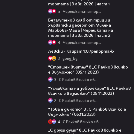
тортата | 3 авг. 2026 | част 1
5
Черешката на тортата
15:35
Безглутенов хляб от трици и
хърватски десерт от Милена
Маркова-Маца | Черешката на
тортата | 3 авг. 2026 | част 2
4
Черешката на тортата
05:57
Левски - Кайрат 1:0 /репортаж/
3
gong_bg
10:11
"Страшен въртел" в „С Рачков всичко
е възможно" (05.11.2023)
3
С Рачков всичко е възможно
10:56
"Усмивката на зъболекаря" в „С Рачков
всичко е възможно" (05.11.2023)
2
С Рачков всичко е възможно
06:41
"Това е дъното" в „С Рачков всичко е
възможно" (05.11.2023)
4
С Рачков всичко е възможно
15:31
„С други думи" в „С Рачков всичко е