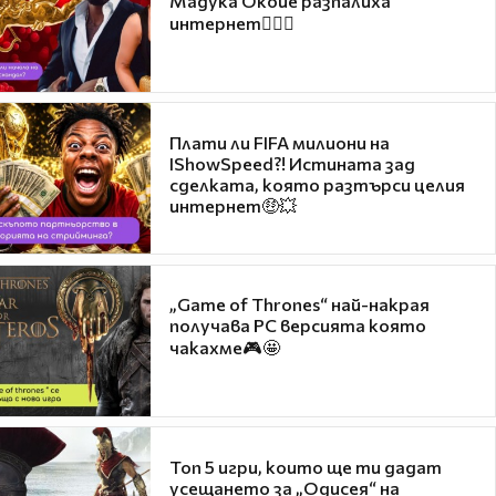
Мадука Окойе разпалиха
интернет❤️‍🔥🔥
Плати ли FIFA милиони на
IShowSpeed?! Истината зад
сделката, която разтърси целия
интернет🤑💥
„Game of Thrones“ най-накрая
получава PC версията която
чакахме🎮🤩
Топ 5 игри, които ще ти дадат
усещането за „Одисея“ на