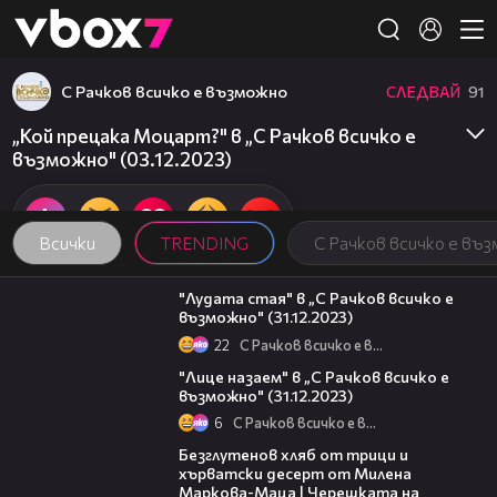
Member of
👾
С Рачков всичко е възможно
СЛЕДВАЙ
91
„Кой прецака Моцарт?" в „С Рачков всичко е
възможно" (03.12.2023)
Всички
TRENDING
С Рачков всичко е въ
18:34
"Лудата стая" в „С Рачков всичко е
възможно" (31.12.2023)
22
С Рачков всичко е възможно
14:03
"Лице назаем" в „С Рачков всичко е
възможно" (31.12.2023)
6
С Рачков всичко е възможно
16:02
Безглутенов хляб от трици и
хърватски десерт от Милена
Маркова-Маца | Черешката на