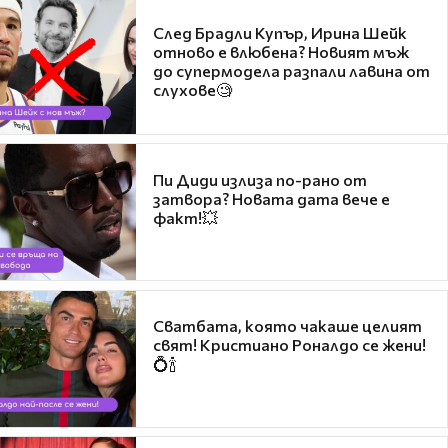
След Брадли Купър, Ирина Шейк
отново е влюбена? Новият мъж
до супермодела разпали лавина от
слухове🧐
Пи Диди излиза по-рано от
затвора? Новата дата вече е
факт!💥
Сватбата, която чакаше целият
свят! Кристиано Роналдо се жени!
💍🍾