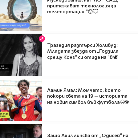
притежават технология за
телепортация!"😯💥
Трагедия разтърси Холивуд:
Младата звезда от „Годзила
срещу Конг“ си отиде на 18🕊️
Ламин Ямал: Момчето, което
покори света на 19 — историята
на новия символ във футбола🤩⚽
Защо Ахил липсва от „Одисей“ на