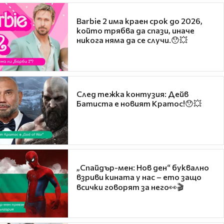
Barbie 2 има краен срок до 2026,
който трябва да спази, иначе
никога няма да се случи.😯💥
След тежка контузия: Дейв
Батиста е новият Кратос!😯💥
„Спайдър-мен: Нов ден“ буквално
взриви кината у нас – ето защо
всички говорят за него👀🎬