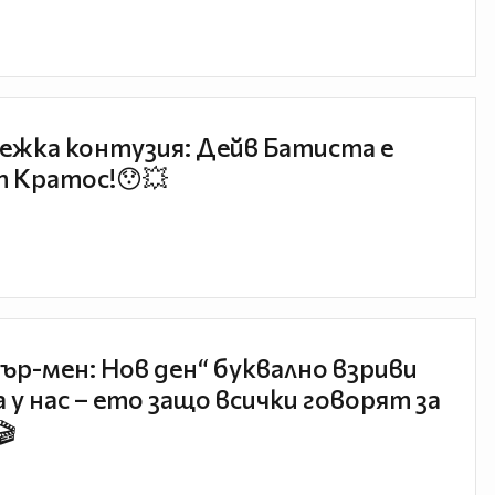
ежка контузия: Дейв Батиста е
 Кратос!😯💥
ър-мен: Нов ден“ буквално взриви
 у нас – ето защо всички говорят за
🎬