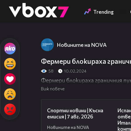
Member of
👾
Trending
Новините на NOVA
Фермери блокираха гранич
58
10.02.2024
Фермери блокираха граничния пу
Виж повече
03:46
Спортни новини | Късна
Испан
емисия | 7 авг. 2026
отве
Итали
Новините на NOVA
конт