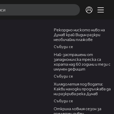
03:48
Рекордно ниското ниво на
Дунав край Видин разкри
необичайни плажове
Събуди се
13:13
Най-застрашени от
западнонилска треска са
хората над 60 години и тези с
имунен дефицит
Събуди се
03:43
Хилядолетия под водата:
Какви находки продължава да
ни разкрива река Дунав
Събуди се
04:48
Откриха ловния сезон за
прелетен дивеч