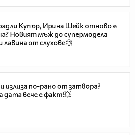
радли Купър, Ирина Шейк отново е
а? Новият мъж до супермодела
и лавина от слухове🧐
и излиза по-рано от затвора?
 дата вече е факт!💥