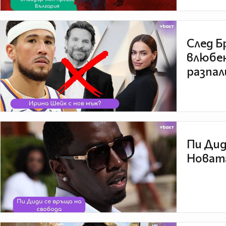
След Б
влюбен
разпал
Пи Дид
Новата