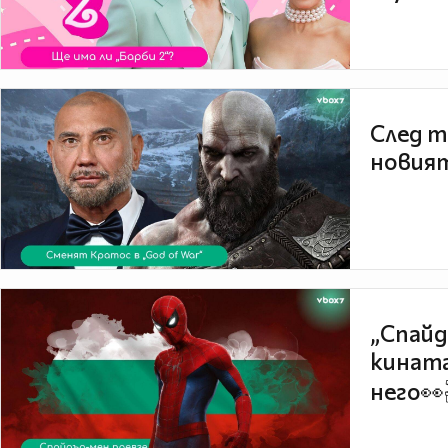
След т
новият
„Спайд
кината
него👀