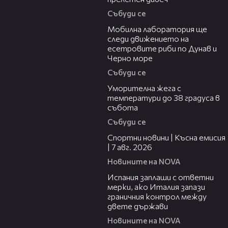
Събуди се
04:09
Мобилна лаборатория ще
следи движението на
есетровите риби по Дунав и
Черно море
Събуди се
04:15
Уморителна жега с
температури до 38 градуса в
събота
Събуди се
03:46
Спортни новини | Късна емисия
| 7 авг. 2026
Новините на NOVA
00:51
Испания заплаши с ответни
мерки, ако Италия запази
граничния контрол между
двете държави
Новините на NOVA
21:18