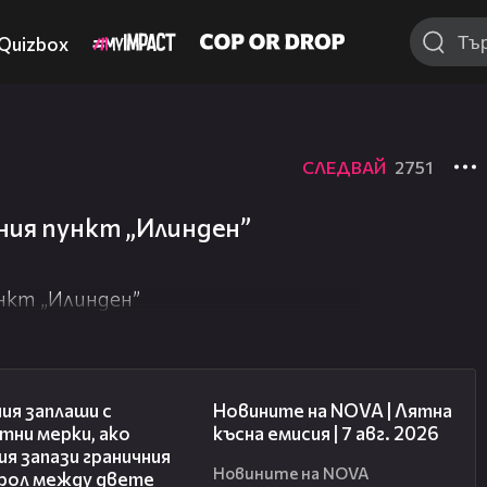
Quizbox
СЛЕДВАЙ
2751
ния пункт „Илинден”
нкт „Илинден”
00:51
21:18
ия заплаши с
Новините на NOVA | Лятна
тни мерки, ако
късна емисия | 7 авг. 2026
я запази граничния
Новините на NOVA
рол между двете