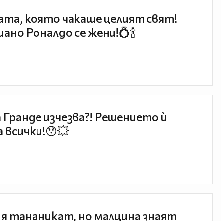
та, която чакаше целият свят!
ано Роналдо се жени!💍🍾
 Гранде изчезва?! Решението ѝ
 всички!😯💥
 я тананикат, но малцина знаят