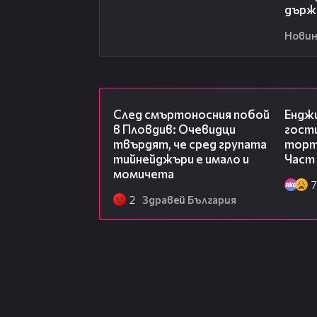
държ
Новин
09:32
След смъртоносния побой
Ендж
в Пловдив: Очевидци
гости
твърдят, че сред групата
торта
тийнейджъри е имало и
Част 
момичета
7
2
Здравей България