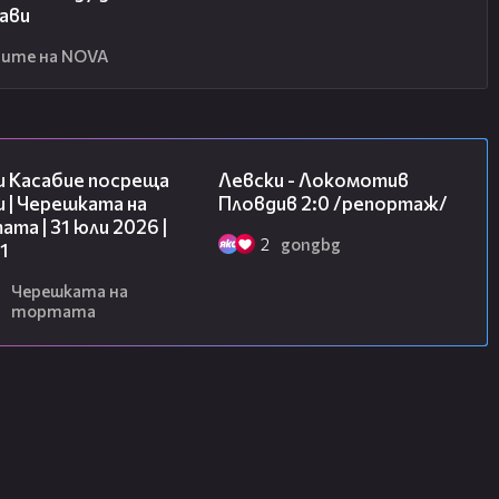
ави
ите на NOVA
10:44
06:10
и Касабие посреща
Левски - Локомотив
 | Черешката на
Пловдив 2:0 /репортаж/
та | 31 юли 2026 |
2
gongbg
1
Черешката на
тортата