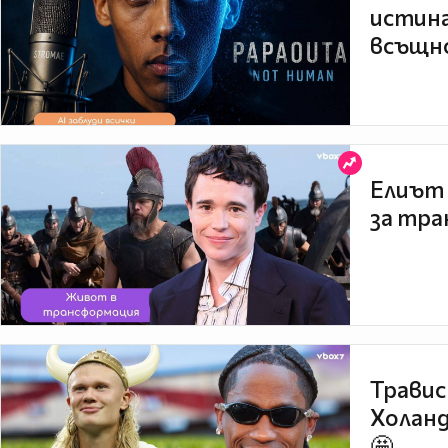
истина
всъщно
Елиът 
за тра
Травис
Холанд
🤩