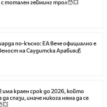
 с тотален гейминг трол😯💥
иарда по-късно: EA вече официално е
еност на Саудитска Арабия💰
 2 има краен срок до 2026, който
 да спази, иначе никога няма да се
😯💥