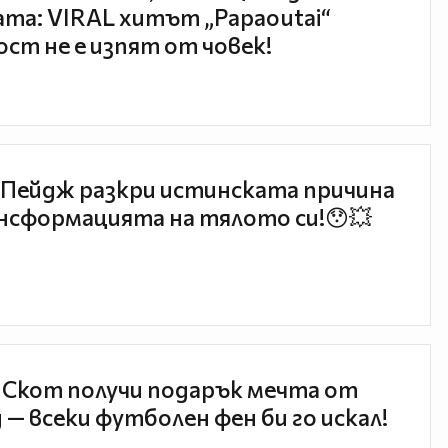
та: VIRAL хитът „Papaoutai“
ст не е изпят от човек!
Пейдж разкри истинската причина
нсформацията на тялото си!😯💥
 Скот получи подарък мечта от
 — всеки футболен фен би го искал!