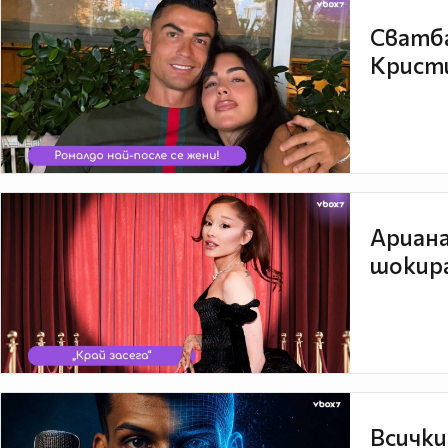
Сватба
Кристи
Ариана
шокира
Всички