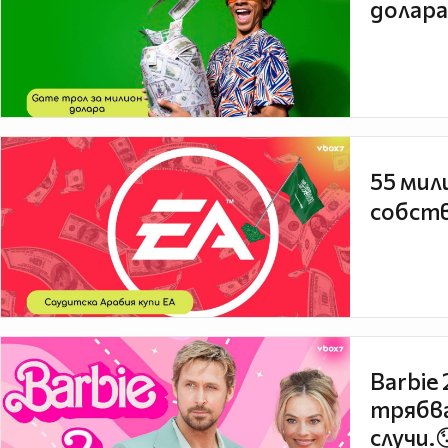
долара
55 мил
собств
Barbie
трябва
случи.