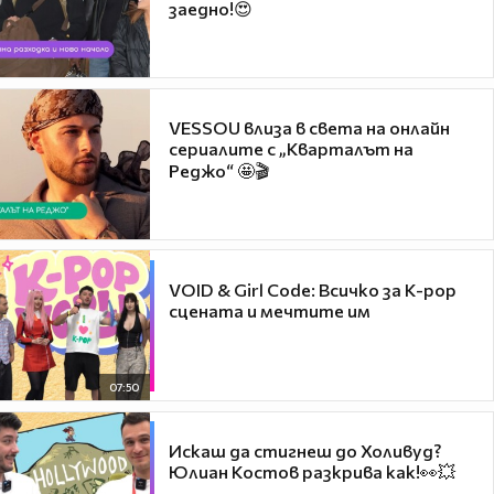
заедно!😍
VESSOU влиза в света на онлайн
сериалите с „Кварталът на
Реджо“ 🤩🎬
VOID & Girl Code: Всичко за K-pop
сцената и мечтите им
07:50
Искаш да стигнеш до Холивуд?
Юлиан Костов разкрива как!👀💥