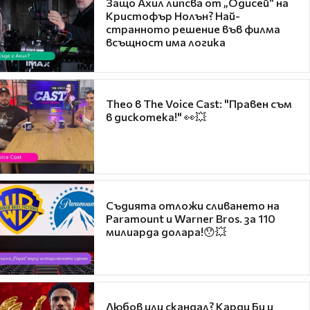
Защо Ахил липсва от „Одисей“ на
Кристофър Нолън? Най-
странното решение във филма
всъщност има логика
Theo в The Voice Cast: "Правен съм
в дискотека!" 👀💥
Съдията отложи сливането на
Paramount и Warner Bros. за 110
милиарда долара!😯💥
Любов или скандал? Карди Би и