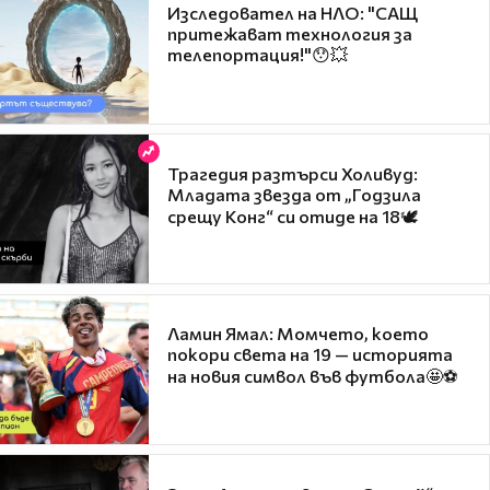
Изследовател на НЛО: "САЩ
притежават технология за
телепортация!"😯💥
Трагедия разтърси Холивуд:
Младата звезда от „Годзила
срещу Конг“ си отиде на 18🕊️
Ламин Ямал: Момчето, което
покори света на 19 — историята
на новия символ във футбола🤩⚽