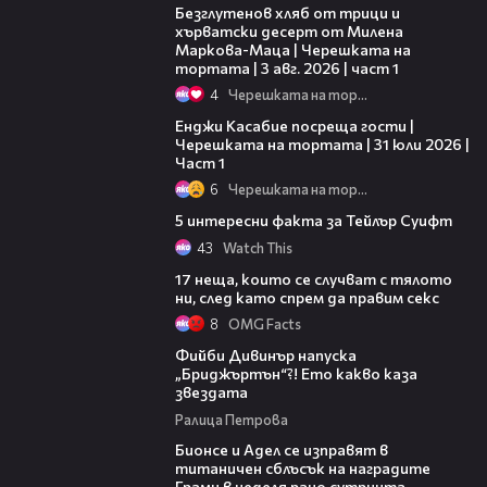
Безглутенов хляб от трици и
хърватски десерт от Милена
Маркова-Маца | Черешката на
тортата | 3 авг. 2026 | част 1
4
Черешката на тортата
10:44
Енджи Касабие посреща гости |
Черешката на тортата | 31 юли 2026 |
Част 1
6
Черешката на тортата
00:56
5 интересни факта за Тейлър Суифт
43
Watch This
17 неща, които се случват с тялото
ни, след като спрем да правим секс
8
OMG Facts
Фийби Дивинър напуска
„Бриджъртън“?! Ето какво каза
звездата
Ралица Петровa
Бионсе и Адел се изправят в
титаничен сблъсък на наградите
Грами в неделя рано сутринта