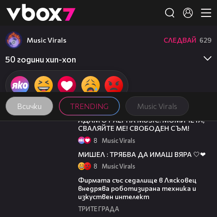
Member of
👾
Music Virals
СЛЕДВАЙ
629
50 години хип-хоп
Всички
TRENDING
Music Virals
05:15
АДАМ ОТ ALPHA MUSIC: МОМИЧЕТА,
СВАЛЯЙТЕ МЕ! СВОБОДЕН СЪМ!
8
Music Virals
04:10
МИШЕЛ : ТРЯБВА ДА ИМАШ ВЯРА 🤍❤
8
Music Virals
00:06
Фирмата със седалище в Лясковец
внедрява роботизирана техника и
изкуствен интелект
ТРИТЕ ГРАДА
16:02