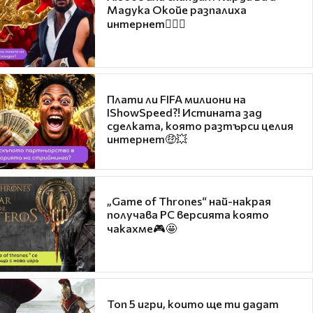
Мадука Окойе разпалиха
интернет❤️‍🔥🔥
Плати ли FIFA милиони на
IShowSpeed?! Истината зад
сделката, която разтърси целия
интернет🤑💥
„Game of Thrones“ най-накрая
получава PC версията която
чакахме🎮🤩
Топ 5 игри, които ще ти дадат