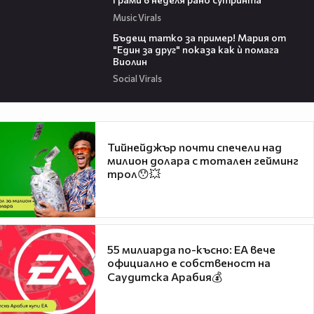
Music Virals
Бъдещ татко за пример! Мария от
"Един за друг" показа как ѝ помага
Виолин
Social Virals
Тийнейджър почти спечели над
милион долара с тотален гейминг
трол😯💥
55 милиарда по-късно: EA вече
официално е собственост на
Саудитска Арабия💰