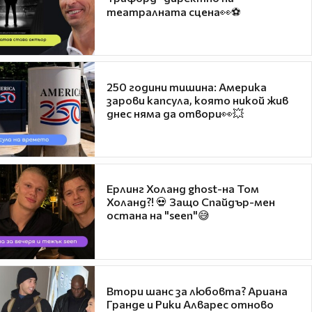
театралната сцена👀⚽
250 години тишина: Америка
зарови капсула, която никой жив
днес няма да отвори👀💥
Ерлинг Холанд ghost-на Том
Холанд?! 💀 Защо Спайдър-мен
остана на "seen"😅
Втори шанс за любовта? Ариана
Гранде и Рики Алварес отново