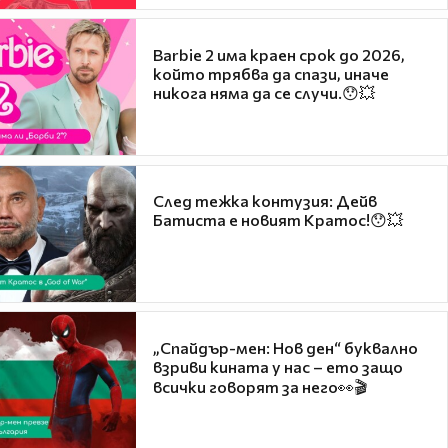
Barbie 2 има краен срок до 2026,
който трябва да спази, иначе
никога няма да се случи.😯💥
След тежка контузия: Дейв
Батиста е новият Кратос!😯💥
„Спайдър-мен: Нов ден“ буквално
взриви кината у нас – ето защо
всички говорят за него👀🎬