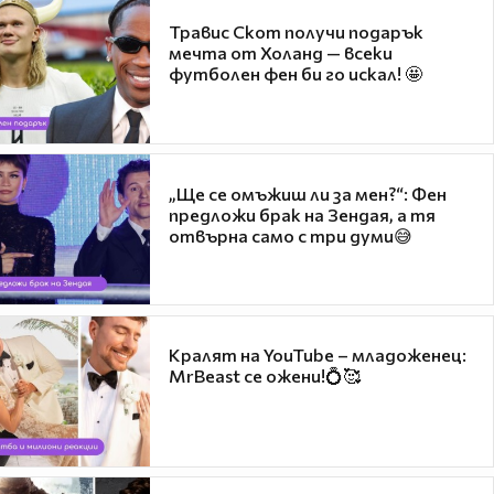
Травис Скот получи подарък
мечта от Холанд — всеки
футболен фен би го искал! 🤩
„Ще се омъжиш ли за мен?“: Фен
предложи брак на Зендая, а тя
отвърна само с три думи😅
Кралят на YouTube – младоженец:
MrBeast се ожени!💍🥰