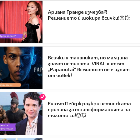
Ариана Гранде изчезва?!
Решението ѝ шокира всички!😯💥
Всички я тананикат, но малцина
знаят истината: VIRAL хитът
„Papaoutai“ всъщност не е изпят
от човек!
Елиът Пейдж разкри истинската
причина за трансформацията на
тялото си!😯💥