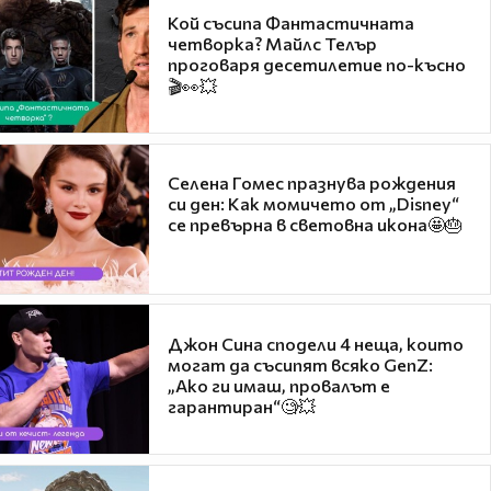
Кой съсипа Фантастичната
четворка? Майлс Телър
проговаря десетилетие по-късно
🎬👀💥
Селена Гомес празнува рождения
си ден: Как момичето от „Disney“
се превърна в световна икона🤩🎂
Джон Сина сподели 4 неща, които
могат да съсипят всяко GenZ:
„Ако ги имаш, провалът е
гарантиран“🧐💥