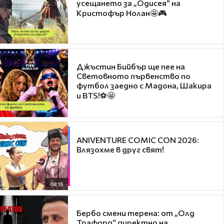
усещането за „Одисея“ на
Кристофър Нолан🤩🎮
Джъстин Бийбър ще пее на
Световното първенство по
футбол заедно с Мадона, Шакира
и BTS!⚽🤩
ANIVENTURE COMIC CON 2026:
Влязохме в друг свят!
08:16
Бербо смени терена: от „Олд
Трафорд“ директно на