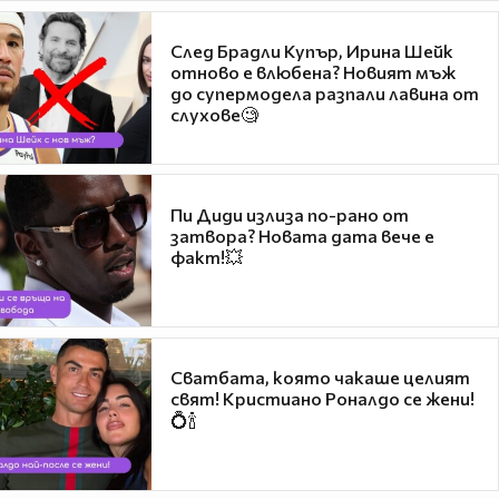
След Брадли Купър, Ирина Шейк
отново е влюбена? Новият мъж
до супермодела разпали лавина от
слухове🧐
Пи Диди излиза по-рано от
затвора? Новата дата вече е
факт!💥
Сватбата, която чакаше целият
свят! Кристиано Роналдо се жени!
💍🍾