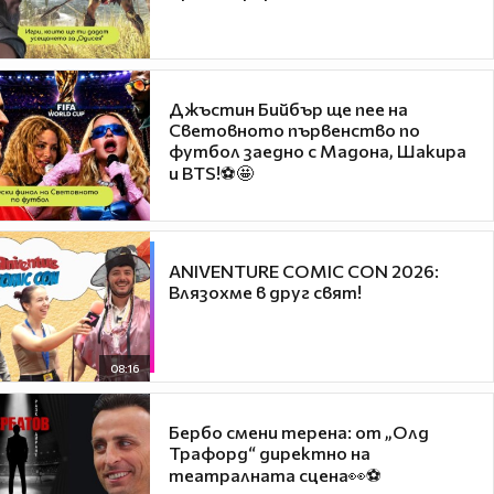
Джъстин Бийбър ще пее на
Световното първенство по
футбол заедно с Мадона, Шакира
и BTS!⚽🤩
ANIVENTURE COMIC CON 2026:
Влязохме в друг свят!
08:16
Бербо смени терена: от „Олд
Трафорд“ директно на
театралната сцена👀⚽