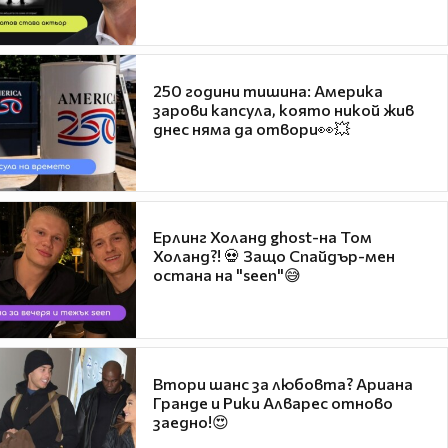
250 години тишина: Америка
зарови капсула, която никой жив
днес няма да отвори👀💥
Ерлинг Холанд ghost-на Том
Холанд?! 💀 Защо Спайдър-мен
остана на "seen"😅
Втори шанс за любовта? Ариана
Гранде и Рики Алварес отново
заедно!😍