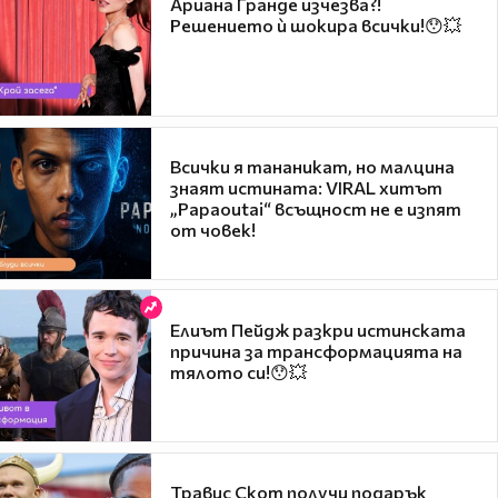
Ариана Гранде изчезва?!
Решението ѝ шокира всички!😯💥
Всички я тананикат, но малцина
знаят истината: VIRAL хитът
„Papaoutai“ всъщност не е изпят
от човек!
Елиът Пейдж разкри истинската
причина за трансформацията на
тялото си!😯💥
Травис Скот получи подарък