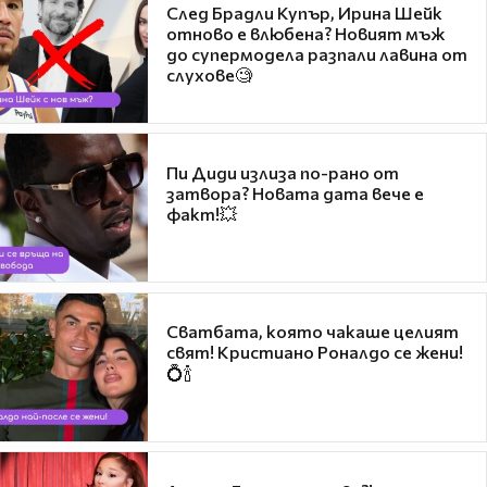
След Брадли Купър, Ирина Шейк
отново е влюбена? Новият мъж
до супермодела разпали лавина от
слухове🧐
Пи Диди излиза по-рано от
затвора? Новата дата вече е
факт!💥
Сватбата, която чакаше целият
свят! Кристиано Роналдо се жени!
💍🍾