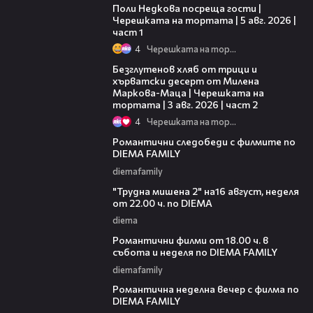
Поли Недкова посреща гости |
Черешката на тортата | 5 авг. 2026 |
част 1
4
Черешката на тортата
15:35
Безглутенов хляб от трици и
хърватски десерт от Милена
Маркова-Маца | Черешката на
тортата | 3 авг. 2026 | част 2
4
Черешката на тортата
00:31
Романтични следобеди с филмите по
DIEMA FAMILY
diemafamily
00:31
"Трудна мишена 2" на16 август, неделя
от 22.00 ч. по DIEMA
diema
00:36
Романтични филми от 18.00 ч. в
събота и неделя по DIEMA FAMILY
diemafamily
00:21
Романтичнa неделна вечер с филма по
DIEMA FAMILY