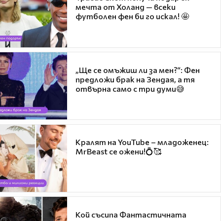
мечта от Холанд — всеки
футболен фен би го искал! 🤩
„Ще се омъжиш ли за мен?“: Фен
предложи брак на Зендая, а тя
отвърна само с три думи😅
Кралят на YouTube – младоженец:
MrBeast се ожени!💍🥰
Кой съсипа Фантастичната