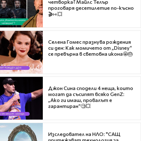
четворка? Майлс Телър
проговаря десетилетие по-късно
🎬👀💥
Селена Гомес празнува рождения
си ден: Как момичето от „Disney“
се превърна в световна икона🤩🎂
Джон Сина сподели 4 неща, които
могат да съсипят всяко GenZ:
„Ако ги имаш, провалът е
гарантиран“🧐💥
Изследовател на НЛО: "САЩ
притежават технология за