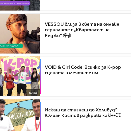
VESSOU влиза в света на онлайн
сериалите с „Кварталът на
Реджо“ 🤩🎬
VOID & Girl Code: Всичко за K-pop
сцената и мечтите им
07:50
Искаш да стигнеш до Холивуд?
Юлиан Костов разкрива как!👀💥