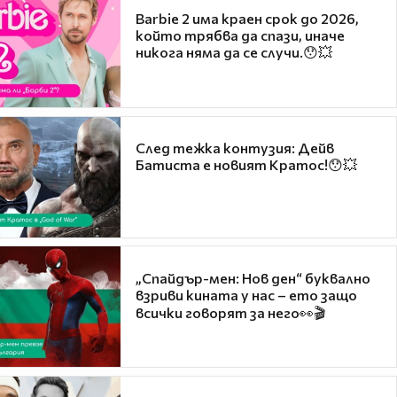
Barbie 2 има краен срок до 2026,
който трябва да спази, иначе
никога няма да се случи.😯💥
След тежка контузия: Дейв
Батиста е новият Кратос!😯💥
„Спайдър-мен: Нов ден“ буквално
взриви кината у нас – ето защо
всички говорят за него👀🎬