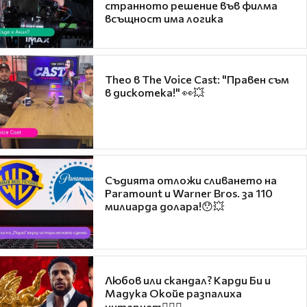
странното решение във филма
всъщност има логика
Theo в The Voice Cast: "Правен съм
в дискотека!" 👀💥
Съдията отложи сливането на
Paramount и Warner Bros. за 110
милиарда долара!😯💥
Любов или скандал? Карди Би и
Мадука Окойе разпалиха
интернет❤️‍🔥🔥