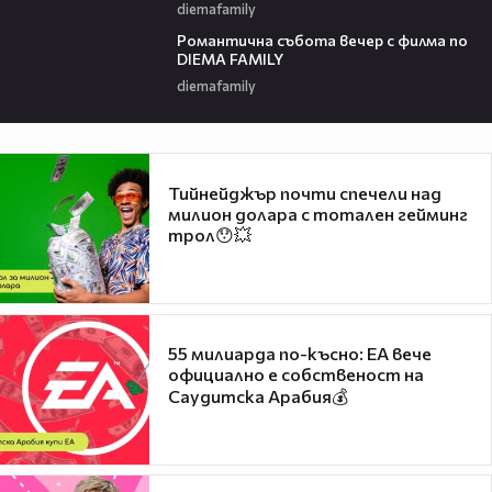
diemafamily
00:20
Романтичнa събота вечер с филма по
DIEMA FAMILY
diemafamily
Тийнейджър почти спечели над
милион долара с тотален гейминг
трол😯💥
55 милиарда по-късно: EA вече
официално е собственост на
Саудитска Арабия💰