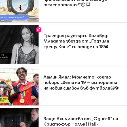
телепортация!"😯💥
Трагедия разтърси Холивуд:
Младата звезда от „Годзила
срещу Конг“ си отиде на 18🕊️
Ламин Ямал: Момчето, което
покори света на 19 — историята
на новия символ във футбола🤩⚽
Защо Ахил липсва от „Одисей“ на
Кристофър Нолън? Най-