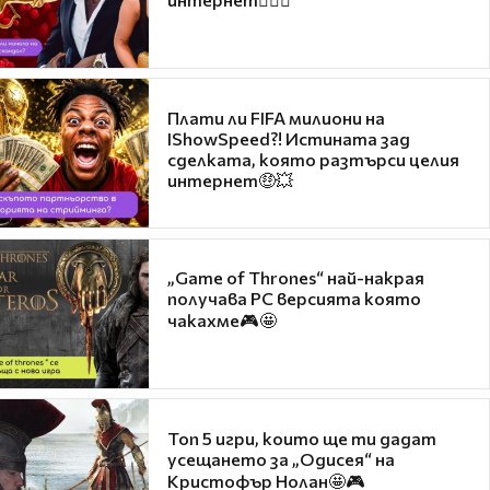
Плати ли FIFA милиони на
IShowSpeed?! Истината зад
сделката, която разтърси целия
интернет🤑💥
„Game of Thrones“ най-накрая
получава PC версията която
чакахме🎮🤩
Топ 5 игри, които ще ти дадат
усещането за „Одисея“ на
Кристофър Нолан🤩🎮