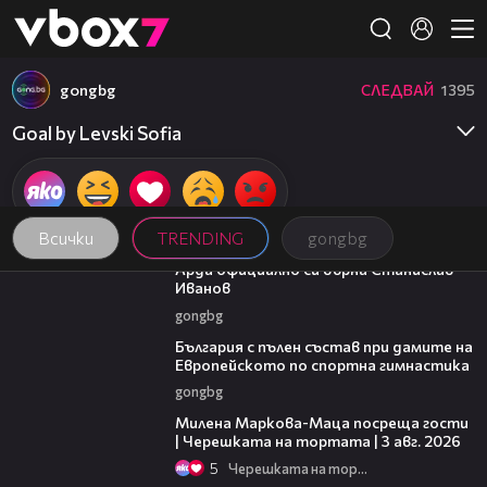
Member of
👾
gongbg
СЛЕДВАЙ
1395
Goal by Levski Sofia
Всички
TRENDING
gongbg
00:19
Арда официално си върна Станислав
Иванов
gongbg
00:47
България с пълен състав при дамите на
Европейското по спортна гимнастика
gongbg
20:17
Милена Маркова-Маца посреща гости
| Черешката на тортата | 3 авг. 2026
5
Черешката на тортата
19:25