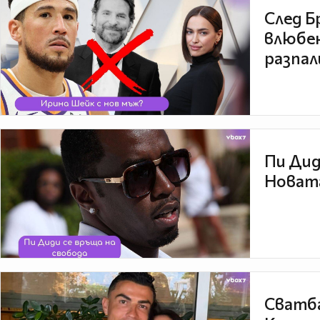
След Б
влюбен
разпал
Пи Дид
Новата
Сватба