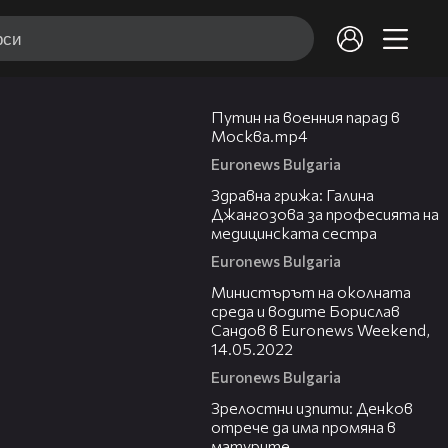
01:47
Путин на военния парад в
Москва.mp4
Euronews Bulgaria
01:55
Здравна грижа: Галина
Джангозова за професията на
медицинската сестра
Euronews Bulgaria
14:12
Министърът на околната
среда и водите Борислав
Сандов в Euronews Weekend,
14.05.2022
Euronews Bulgaria
01:34
Зрелостни изпити: Денков
отрече да има промяна в
матурите