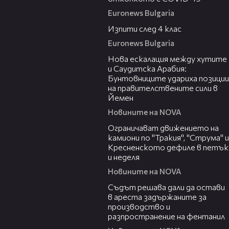
Euronews Bulgaria
02:02
Изпити след 4 клас
Euronews Bulgaria
00:47
Нова ескалация между хутите
и Саудитска Арабия:
Бунтовниците удариха позиции
на правителствените сили в
Йемен
Новините на NOVA
00:51
Ограничават движението на
камиони по "Тракия", "Струма" и
Кресненското дефиле в петък
и неделя
Новините на NOVA
00:35
Съдът решава дали да остави
в ареста задържаните за
производство и
разпространение на фентанил