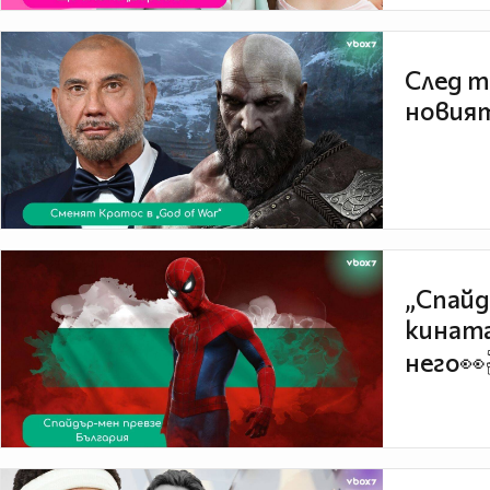
След т
новият
„Спайд
кината
него👀