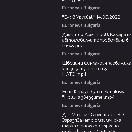
Euronews Bulgaria
14:57
"Ела в Уругвай" 14.05.2022
Euronews Bulgaria
05:47
Димитър Димитров, Камара на
автомобилните превозвачи в
България
Euronews Bulgaria
02:37
Швеция и Финландия задвижиха
кандидатурите си за
НАТО.mp4
Euronews Bulgaria
11:55
Енчо Керязов за спектакъла
"Нощ на звездите".mp4
Euronews Bulgaria
06:38
Д-р Михаил Околийски, СЗО:
Заразяването с маймунска
шарка е много по-трудно
отколкото с COVID-19