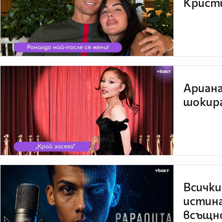
Кристи
Ариана
шокира
Всички
истина
всъщно