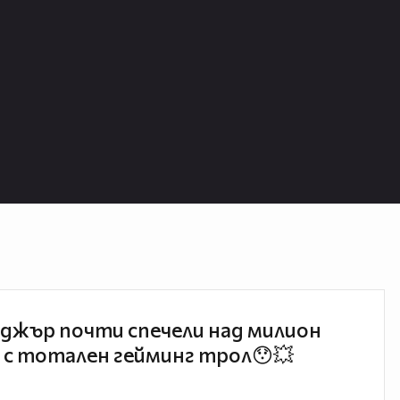
джър почти спечели над милион
 с тотален гейминг трол😯💥