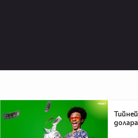
Тийней
долара