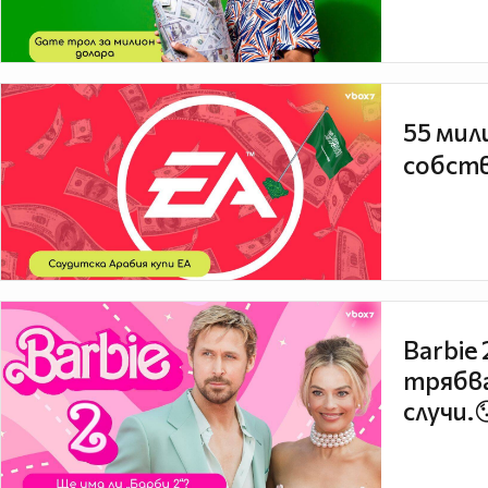
55 мил
собств
Barbie
трябва
случи.