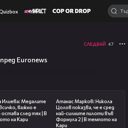
Quizbox
СЛЕДВАЙ
47
пред Euronews
14:33
18:25
а Илиева: Медалите
Атанас Марков: Никола
 всичко, важно е
Цолов показва, че е сред
 остава след тях | В
най-силните пилоти във
ото на Кари
Формула 2 | В темпото на
Кари