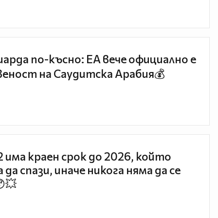
иарда по-късно: EA вече официално е
еност на Саудитска Арабия💰
 2 има краен срок до 2026, който
 да спази, иначе никога няма да се
😯💥