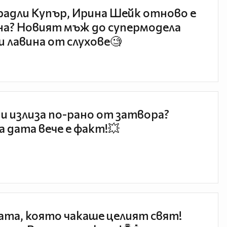
радли Купър, Ирина Шейк отново е
а? Новият мъж до супермодела
и лавина от слухове🧐
и излиза по-рано от затвора?
 дата вече е факт!💥
та, която чакаше целият свят!