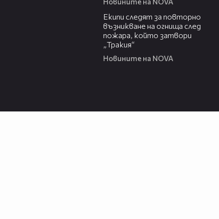
Новините на NOVA
00:34
Екипи следят за повторно
възникване на огнища след
пожара, който затвори
„Тракия“
Новините на NOVA