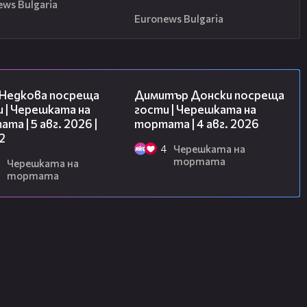
ews Bulgaria
Euronews Bulgaria
13:03
17:43
 Недкова посреща
Димитър Донски посреща
 | Черешката на
гости | Черешката на
та | 5 авг. 2026 |
тортата | 4 авг. 2026
2
4
Черешката на
тортата
Черешката на
тортата