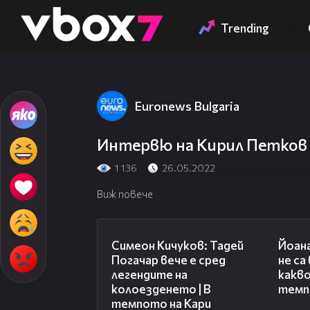
Member of
👾
Trending
Euronews Bulgaria
Интервю на Кирил Петков 
1 136
26.05.2022
Виж повече
11:23
Симеон Кичуков: Тадей
Йоан
Погачар вече е сред
не са
легендите на
какво
колоезденето | В
темп
темпото на Кари