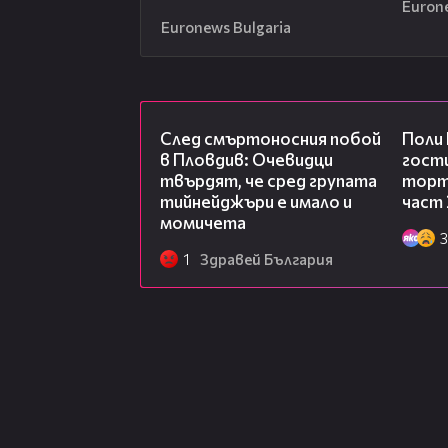
Euron
Euronews Bulgaria
09:32
След смъртоносния побой
Поли
в Пловдив: Очевидци
гости
твърдят, че сред групата
торта
тийнейджъри е имало и
част 
момичета
3
1
Здравей България