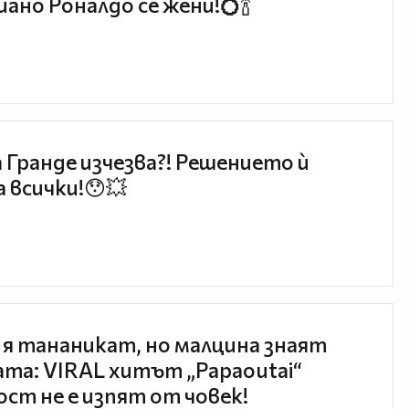
ано Роналдо се жени!💍🍾
 Гранде изчезва?! Решението ѝ
 всички!😯💥
 я тананикат, но малцина знаят
та: VIRAL хитът „Papaoutai“
ст не е изпят от човек!