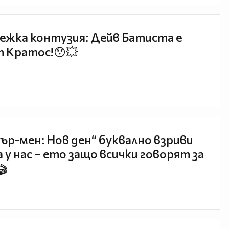
ежка контузия: Дейв Батиста е
 Кратос!😯💥
ър-мен: Нов ден“ буквално взриви
 у нас – ето защо всички говорят за
🎬