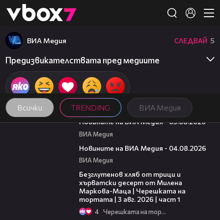
Member of
👾
ВИА Медия
СЛЕДВАЙ
5
Предизвикателствата пред медиите
Всички
TRENDING
ВИА Медия
18:17
Новините на ВИА Медия - 05.08.2026
ВИА Медия
20:56
Новините на ВИА Медия - 04.08.2026
ВИА Медия
16:02
Безглутенов хляб от трици и
хърватски десерт от Милена
Маркова-Маца | Черешката на
тортата | 3 авг. 2026 | част 1
4
Черешката на тортата
19:25