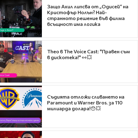
Защо Ахил липсва от „Одисей“ на
Кристофър Нолън? Най-
странното решение във филма
всъщност има логика
Theo в The Voice Cast: "Правен съм
в дискотека!" 👀💥
Съдията отложи сливането на
Paramount и Warner Bros. за 110
милиарда долара!😯💥