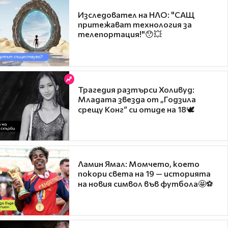
Изследовател на НЛО: "САЩ
притежават технология за
телепортация!"😯💥
Трагедия разтърси Холивуд:
Младата звезда от „Годзила
срещу Конг“ си отиде на 18🕊️
Ламин Ямал: Момчето, което
покори света на 19 — историята
на новия символ във футбола🤩⚽