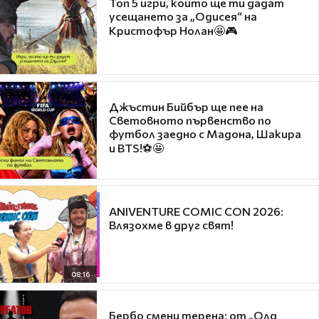
Топ 5 игри, които ще ти дадат
усещането за „Одисея“ на
Кристофър Нолан🤩🎮
Джъстин Бийбър ще пее на
Световното първенство по
футбол заедно с Мадона, Шакира
и BTS!⚽🤩
ANIVENTURE COMIC CON 2026:
Влязохме в друг свят!
08:16
Бербо смени терена: от „Олд