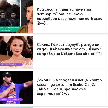
Кой съсипа Фантастичната
четворка? Майлс Телър
проговаря десетилетие по-късно
🎬👀💥
Селена Гомес празнува рождения
си ден: Как момичето от „Disney“
се превърна в световна икона🤩🎂
Джон Сина сподели 4 неща, които
могат да съсипят всяко GenZ:
„Ако ги имаш, провалът е
гарантиран“🧐💥