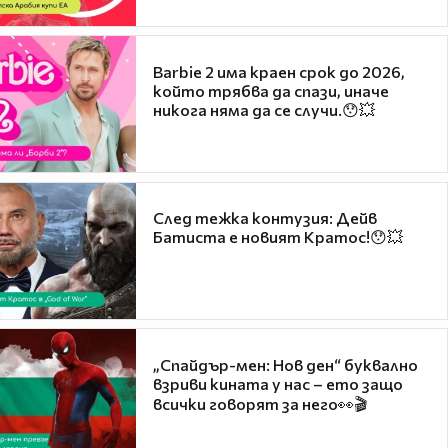
Barbie 2 има краен срок до 2026,
който трябва да спази, иначе
никога няма да се случи.😯💥
След тежка контузия: Дейв
Батиста е новият Кратос!😯💥
„Спайдър-мен: Нов ден“ буквално
взриви кината у нас – ето защо
всички говорят за него👀🎬