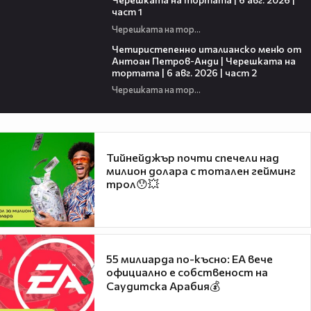
част 1
Черешката на тортата
17:25
Четиристепенно италианско меню от
Антоан Петров-Анди | Черешката на
тортата | 6 авг. 2026 | част 2
Черешката на тортата
Тийнейджър почти спечели над
милион долара с тотален гейминг
трол😯💥
55 милиарда по-късно: EA вече
официално е собственост на
Саудитска Арабия💰