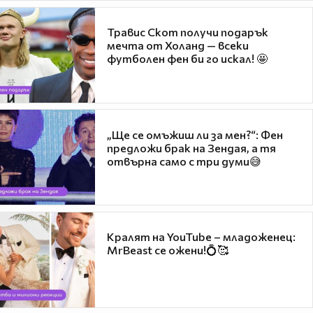
Травис Скот получи подарък
мечта от Холанд — всеки
футболен фен би го искал! 🤩
„Ще се омъжиш ли за мен?“: Фен
предложи брак на Зендая, а тя
отвърна само с три думи😅
Кралят на YouTube – младоженец:
MrBeast се ожени!💍🥰