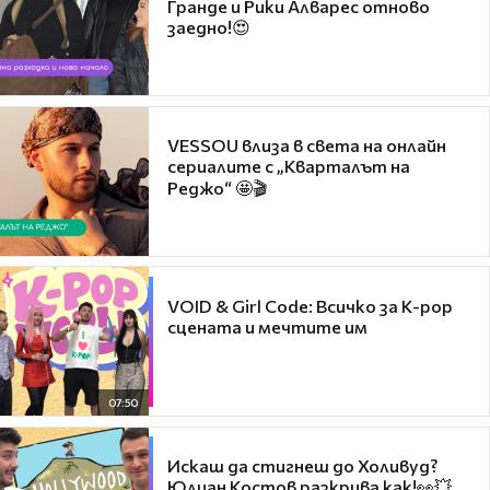
Гранде и Рики Алварес отново
заедно!😍
VESSOU влиза в света на онлайн
сериалите с „Кварталът на
Реджо“ 🤩🎬
VOID & Girl Code: Всичко за K-pop
сцената и мечтите им
07:50
Искаш да стигнеш до Холивуд?
Юлиан Костов разкрива как!👀💥