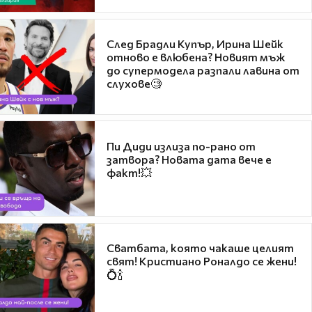
След Брадли Купър, Ирина Шейк
отново е влюбена? Новият мъж
до супермодела разпали лавина от
слухове🧐
Пи Диди излиза по-рано от
затвора? Новата дата вече е
факт!💥
Сватбата, която чакаше целият
свят! Кристиано Роналдо се жени!
💍🍾