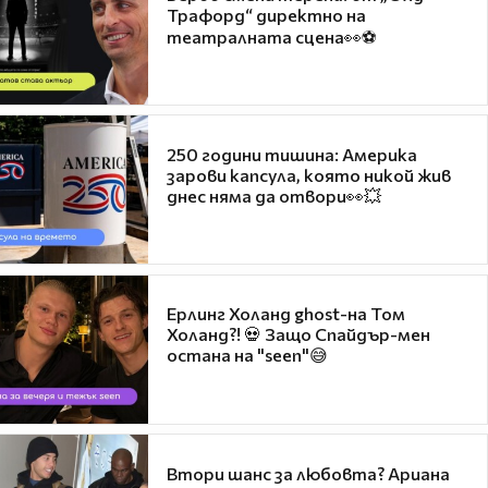
Трафорд“ директно на
театралната сцена👀⚽
250 години тишина: Америка
зарови капсула, която никой жив
днес няма да отвори👀💥
Ерлинг Холанд ghost-на Том
Холанд?! 💀 Защо Спайдър-мен
остана на "seen"😅
Втори шанс за любовта? Ариана