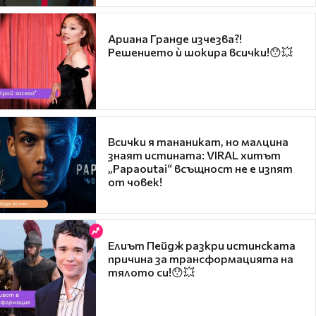
Ариана Гранде изчезва?!
Решението ѝ шокира всички!😯💥
Всички я тананикат, но малцина
знаят истината: VIRAL хитът
„Papaoutai“ всъщност не е изпят
от човек!
Елиът Пейдж разкри истинската
причина за трансформацията на
тялото си!😯💥