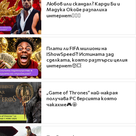
Любов или скандал? Карди Би и
Мадука Окойе разпалиха
интернет❤️‍🔥🔥
Плати ли FIFA милиони на
IShowSpeed?! Истината зад
сделката, която разтърси целия
интернет🤑💥
„Game of Thrones“ най-накрая
получава PC версията която
чакахме🎮🤩