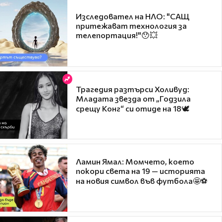
Изследовател на НЛО: "САЩ
притежават технология за
телепортация!"😯💥
Трагедия разтърси Холивуд:
Младата звезда от „Годзила
срещу Конг“ си отиде на 18🕊️
Ламин Ямал: Момчето, което
покори света на 19 — историята
на новия символ във футбола🤩⚽