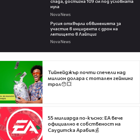
спада, достигна 109 см под условната
нула
Nova News
00:46
Русия отхвърли обвиненията за
участие в инцидента с дрон на
летището в Лайпциг
Nova News
Тийнейджър почти спечели над
милион долара с тотален гейминг
трол😯💥
55 милиарда по-късно: EA вече
официално е собственост на
Саудитска Арабия💰