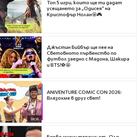
Топ 5 игри, които ще ти дадат
усещането за „Одисея“ на
Кристофър Нолан🤩🎮
Джъстин Бийбър ще пее на
Световното първенство по
футбол заедно с Мадона, Шакира
и BTS!⚽🤩
ANIVENTURE COMIC CON 2026:
Влязохме в друг свят!
08:16
Бербо смени терена: от „Олд