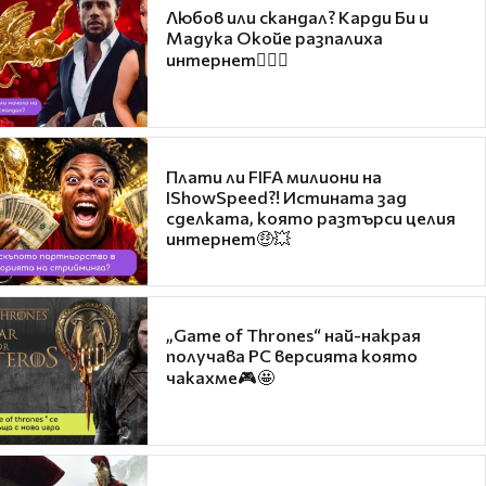
Любов или скандал? Карди Би и
Мадука Окойе разпалиха
интернет❤️‍🔥🔥
Плати ли FIFA милиони на
IShowSpeed?! Истината зад
сделката, която разтърси целия
интернет🤑💥
„Game of Thrones“ най-накрая
получава PC версията която
чакахме🎮🤩