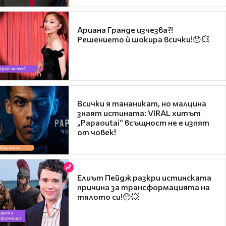
Ариана Гранде изчезва?!
Решението ѝ шокира всички!😯💥
Всички я тананикат, но малцина
знаят истината: VIRAL хитът
„Papaoutai“ всъщност не е изпят
от човек!
Елиът Пейдж разкри истинската
причина за трансформацията на
тялото си!😯💥