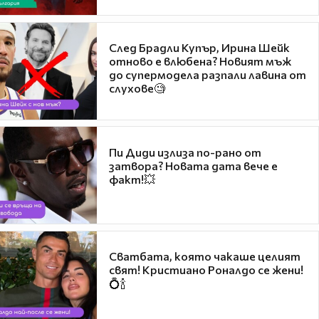
След Брадли Купър, Ирина Шейк
отново е влюбена? Новият мъж
до супермодела разпали лавина от
слухове🧐
Пи Диди излиза по-рано от
затвора? Новата дата вече е
факт!💥
Сватбата, която чакаше целият
свят! Кристиано Роналдо се жени!
💍🍾