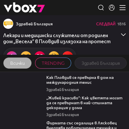
Member of
👾
Здравей България
СЛЕДВАЙ
1816
Лекари и медицински служители от родилен
дом „Весела” в Пловдив излязоха на протест
Всички
TRENDING
Здравей България
03:09
Как Пловдив се превърна в дом на
международния тенис
Здравей България
04:11
„Живей красиво”: Как цветята могат
да се превърнат в най-стилната
декорация у дома
Здравей България
00:06
Фирмата със седалище в Лясковец
внедрява роботизирана техника и