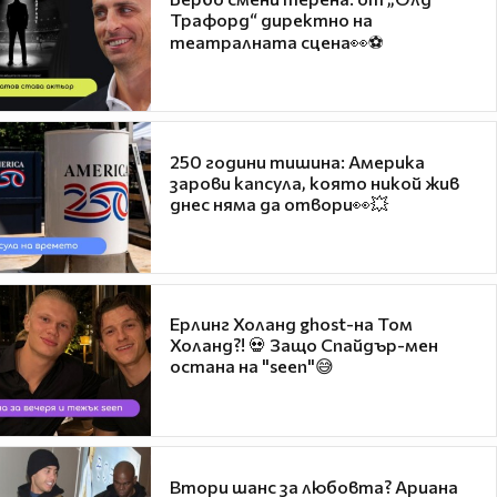
Трафорд“ директно на
театралната сцена👀⚽
250 години тишина: Америка
зарови капсула, която никой жив
днес няма да отвори👀💥
Ерлинг Холанд ghost-на Том
Холанд?! 💀 Защо Спайдър-мен
остана на "seen"😅
Втори шанс за любовта? Ариана