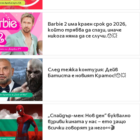
Barbie 2 има краен срок до 2026,
който трябва да спази, иначе
никога няма да се случи.😯💥
След тежка контузия: Дейв
Батиста е новият Кратос!😯💥
„Спайдър-мен: Нов ден“ буквално
взриви кината у нас – ето защо
всички говорят за него👀🎬