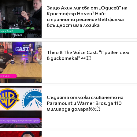
Защо Ахил липсва от „Одисей“ на
Кристофър Нолън? Най-
странното решение във филма
всъщност има логика
Theo в The Voice Cast: "Правен съм
в дискотека!" 👀💥
Съдията отложи сливането на
Paramount и Warner Bros. за 110
милиарда долара!😯💥