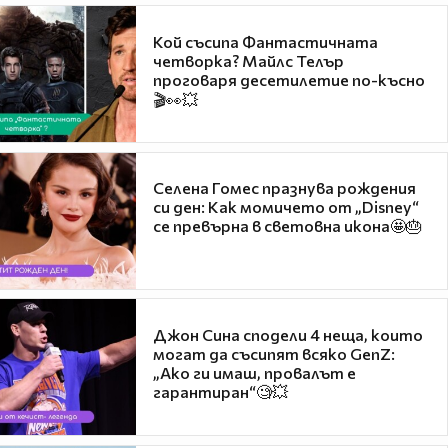
Кой съсипа Фантастичната
четворка? Майлс Телър
проговаря десетилетие по-късно
🎬👀💥
Селена Гомес празнува рождения
си ден: Как момичето от „Disney“
се превърна в световна икона🤩🎂
Джон Сина сподели 4 неща, които
могат да съсипят всяко GenZ:
„Ако ги имаш, провалът е
гарантиран“🧐💥