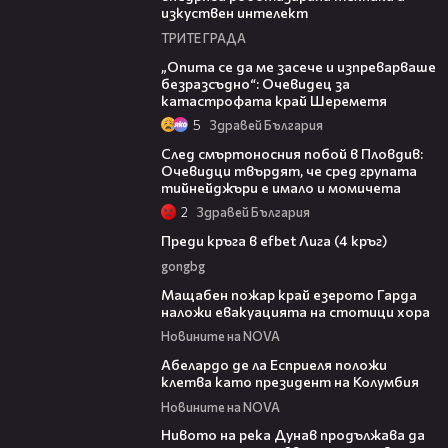
изкуствен интелект
ТРИТЕ ГРАДА
06:38
„Опита се да ме засече и изпреварваше
безразсъдно“: Очевидец за
катастрофата край Шереметя
5
Здравей България
09:32
След смъртоносния побой в Пловдив:
Очевидци твърдят, че сред групата
тийнейджъри е имало и момичета
2
Здравей България
43:49
Преди кръга в efbet Лига (4 кръг)
gongbg
00:20
Мащабен пожар край езерото Гарда
наложи евакуацията на стотици хора
Новините на NOVA
03:25
Абелардо де ла Есприеля положи
клетва като президент на Колумбия
Новините на NOVA
00:23
Нивото на река Дунав продължава да