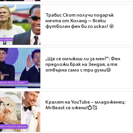
Травис Скот получи подарък
мечта от Холанд — всеки
футболен фен би го искал! 🤩
„Ще се омъжиш ли за мен?“: Фен
предложи брак на Зендая, а тя
отвърна само с три думи😅
Кралят на YouTube – младоженец:
MrBeast се ожени!💍🥰