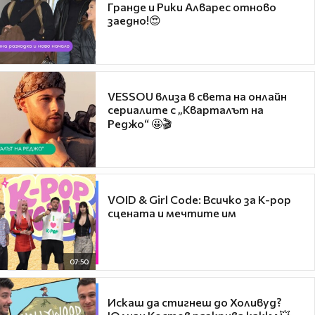
Гранде и Рики Алварес отново
заедно!😍
VESSOU влиза в света на онлайн
сериалите с „Кварталът на
Реджо“ 🤩🎬
VOID & Girl Code: Всичко за K-pop
сцената и мечтите им
07:50
Искаш да стигнеш до Холивуд?